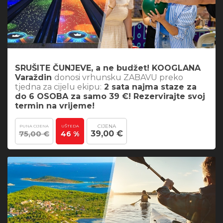
SRUŠITE ČUNJEVE, a ne budžet! KOOGLANA
Varaždin
donosi vrhunsku ZABAVU preko
tjedna za cijelu ekipu:
2 sata najma staze za
do 6 OSOBA za samo 39 €! Rezervirajte svoj
termin na vrijeme!
CIJENA
PUNA CIJENA
UŠTEDA
75,00 €
39,00 €
46 %