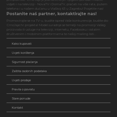
vidjeti i na televiziji - NovaTV i DomaTV, plaćati na više rata, putem
telefona i u našem dućanu u Vlaškoj 63 u Zagrebu! Posjetite nas!
Postanite naš partner, kontaktirajte nas!
Promovirajte se na TV-u, budite ispred Vaše konkurencije, budite dio
CrnoJaje.hr projekta! Model suradnje se temelji na promociji Vašeg
proizvoda ili usluge na televiziji, internetu, Facebooku i ostalim
društvenim i mobilnim platformama te našoj mailing listi...
Kako kupovati
Uvjeti korištenja
Sigurnost plaćanja
Zaštita osobnih podataka
Uvjeti prodaje
Pravila o povratu
Stare ponude
Kontakt