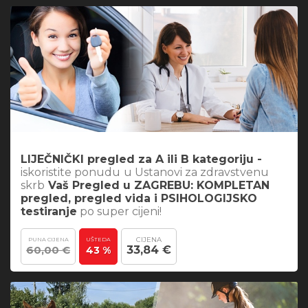
LIJEČNIČKI pregled za A ili B kategoriju -
iskoristite ponudu
u Ustanovi za zdravstvenu
skrb
Vaš Pregled u ZAGREBU: KOMPLETAN
pregled, pregled vida i PSIHOLOGIJSKO
testiranje
po super cijeni!
CIJENA
PUNA CIJENA
UŠTEDA
60,00 €
33,84 €
43 %