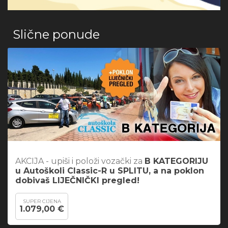
Slične ponude
AKCIJA - upiši i položi vozački za
B KATEGORIJU
u Autoškoli Classic-R u SPLITU,
a na poklon
dobivaš LIJEČNIČKI pregled!
SUPER CIJENA
1.079,00 €