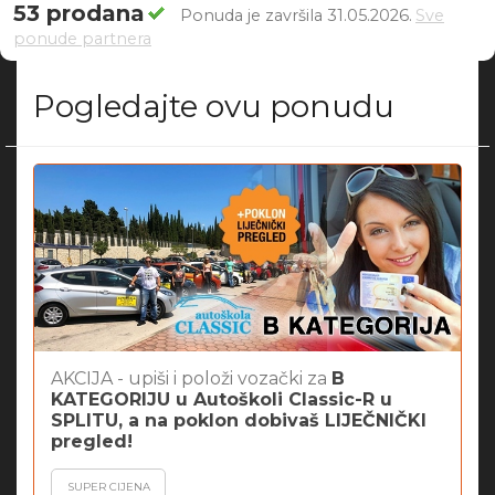
53 prodana
Ponuda je završila 31.05.2026.
Sve
ponude partnera
Pogledajte ovu ponudu
AKCIJA - upiši i položi vozački za
B
KATEGORIJU u Autoškoli Classic-R u
SPLITU,
a na poklon dobivaš LIJEČNIČKI
pregled!
SUPER CIJENA