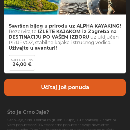
Savršen bijeg u prirodu uz ALPHA KAYAKING!
Rezervirajte
IZLETE KAJAKOM iz Zagreba na
DESTINACIJU PO VAŠEM IZBORU
uz uključen
PRIJEVOZ, stabilne kajake i stručnog vodiča.
Uživajte u avanturi!
SUPER CIJENA
24,00 €
Učitaj još ponuda
Što je Crno Jaje?
Crno Jaje je No. 1 portal za grupnu kupnju u Hrvatskoj! Garantira
Vam popuste do 90%, te dodatne popuste za svoje Newsletter
pretplatnike. Crno Jaje je jedinstveno jer njegove ponude možete