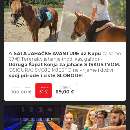
4 SATA JAHAČKE AVANTURE uz Kupu
za samo
69 €! Terensko jahanje (hod, kas, galop) -
Udruga Šapat konja za jahače S ISKUSTVOM.
OSIGURAJ SVOJE MJESTO na vrijeme i doživi
spoj prirode i čiste SLOBODE!
CIJENA
PUNA CIJENA
UŠTEDA
100,00 €
69,00 €
31 %