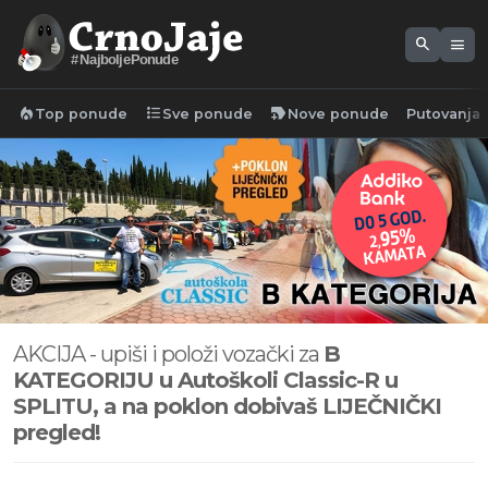
search
menu
#NajboljePonude
local_fire_department
format_list_bulleted
new_label
Top ponude
Sve ponude
Nove ponude
Putovanja
AKCIJA - upiši i položi vozački za
B
KATEGORIJU u Autoškoli Classic-R u
SPLITU,
a na poklon dobivaš LIJEČNIČKI
pregled!