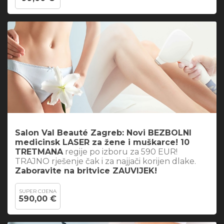
Salon Val Beauté Zagreb: Novi BEZBOLNI
medicinsk LASER za žene i muškarce! 10
TRETMANA
regije po izboru za 590 EUR!
TRAJNO rješenje čak i za najjači korijen dlake.
Zaboravite na britvice ZAUVIJEK!
SUPER CIJENA
590,00 €