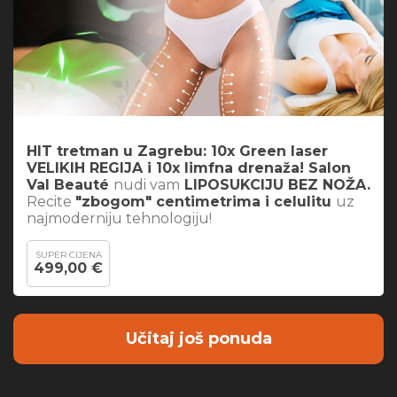
HIT tretman u Zagrebu: 10x Green laser
VELIKIH REGIJA i 10x limfna drenaža! Salon
Val Beauté
nudi vam
LIPOSUKCIJU BEZ NOŽA.
Recite
"zbogom" centimetrima i celulitu
uz
najmoderniju tehnologiju!
SUPER CIJENA
499,00 €
Učitaj još ponuda