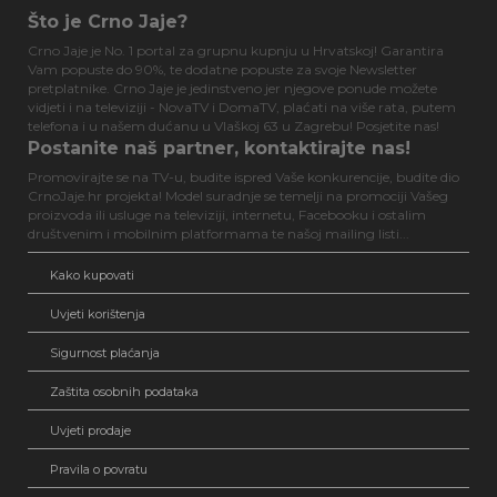
Što je Crno Jaje?
Crno Jaje je No. 1 portal za grupnu kupnju u Hrvatskoj! Garantira
Vam popuste do 90%, te dodatne popuste za svoje Newsletter
pretplatnike. Crno Jaje je jedinstveno jer njegove ponude možete
vidjeti i na televiziji - NovaTV i DomaTV, plaćati na više rata, putem
telefona i u našem dućanu u Vlaškoj 63 u Zagrebu! Posjetite nas!
Postanite naš partner, kontaktirajte nas!
Promovirajte se na TV-u, budite ispred Vaše konkurencije, budite dio
CrnoJaje.hr projekta! Model suradnje se temelji na promociji Vašeg
proizvoda ili usluge na televiziji, internetu, Facebooku i ostalim
društvenim i mobilnim platformama te našoj mailing listi...
Kako kupovati
Uvjeti korištenja
Sigurnost plaćanja
Zaštita osobnih podataka
Uvjeti prodaje
Pravila o povratu