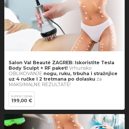
Salon Val Beauté ZAGREB: Iskoristite
Tesla
Body Sculpt + RF paket
!
Vrhunsko
OBLIKOVANJE
nogu, ruku, trbuha i stražnjice
uz 4 ručke i 2 tretmana po dolasku
za
MAKSIMALNE REZULTATE!
SUPER CIJENA
199,00 €