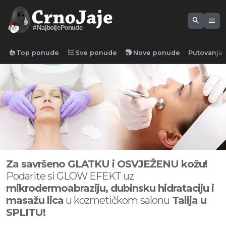
search
menu
#NajboljePonude
local_fire_department
format_list_bulleted
new_label
Top ponude
Sve ponude
Nove ponude
Putovanja
Za savršeno GLATKU i OSVJEŽENU kožu!
Podarite si GLOW EFEKT uz
mikrodermoabraziju, dubinsku hidrataciju i
masažu lica
u kozmetičkom
salonu
Talija u
SPLITU!