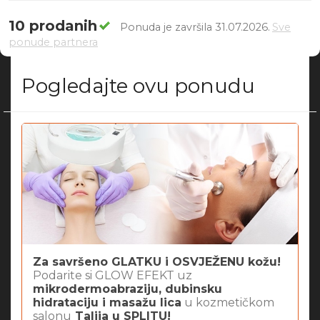
10 prodanih
Ponuda je završila 31.07.2026.
Sve
ponude partnera
Pogledajte ovu ponudu
Za savršeno GLATKU i OSVJEŽENU kožu!
Podarite si GLOW EFEKT uz
mikrodermoabraziju, dubinsku
hidrataciju i masažu lica
u kozmetičkom
salonu
Talija u SPLITU!