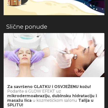
Slične ponude
Za savršeno GLATKU i OSVJEŽENU kožu!
Podarite si GLOW EFEKT uz
mikrodermoabraziju, dubinsku hidrataciju i
masažu lica
u kozmetičkom
salonu
Talija u
SPLITU!