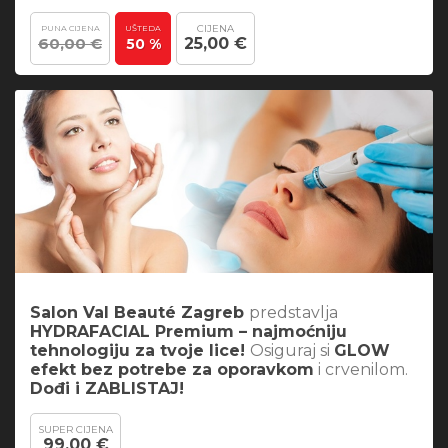
CIJENA
PUNA CIJENA
UŠTEDA
60,00 €
25,00 €
50 %
Salon Val Beauté Zagreb
predstavlja
HYDRAFACIAL Premium – najmoćniju
tehnologiju za tvoje lice!
Osiguraj si
GLOW
efekt bez potrebe za oporavkom
i crvenilom.
Dođi i ZABLISTAJ!
SUPER CIJENA
99,00 €