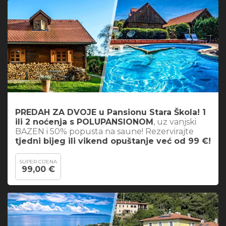
PREDAH ZA DVOJE u Pansionu Stara Škola! 1
ili 2 noćenja s POLUPANSIONOM
, uz vanjski
BAZEN i 50% popusta na saune! Rezervirajte
tjedni bijeg ili vikend opuštanje već od 99 €!
SUPER CIJENA
99,00 €