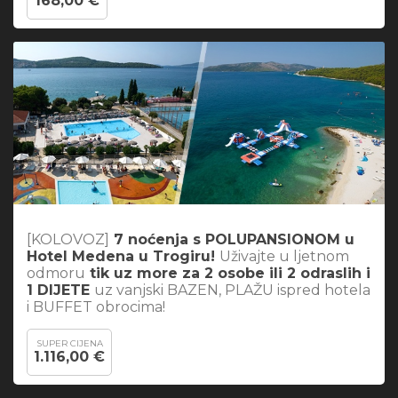
168,00 €
[KOLOVOZ]
7 noćenja s POLUPANSIONOM u
Hotel Medena u Trogiru!
Uživajte u ljetnom
odmoru
tik uz more za 2 osobe ili 2 odraslih i
1 DIJETE
uz vanjski BAZEN, PLAŽU ispred hotela
i BUFFET obrocima!
SUPER CIJENA
1.116,00 €