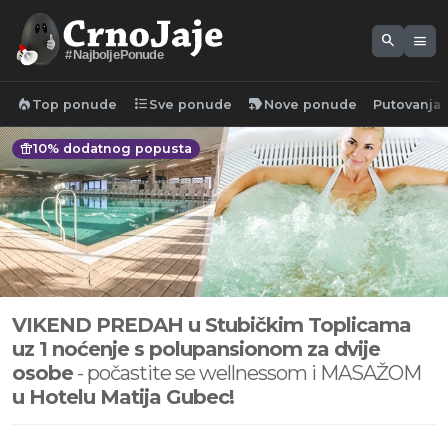
search
menu
#NajboljePonude
local_fire_department
format_list_bulleted
new_label
Top ponude
Sve ponude
Nove ponude
Putovanja
featured_seasonal_and_gifts
10% dodatnog popusta
VIKEND PREDAH u Stubičkim Toplicama
uz 1 noćenje s polupansionom za dvije
osobe
- počastite se wellnessom i MASAŽOM
u Hotelu Matija Gubec!