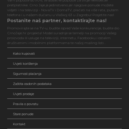
Vam popuste do 90%, te dodatne popuste za svoje Newsletter
pretplatnike. Crno Jaje je jedinstveno jer njegove ponude možete
vidjeti i na televiziji - NovaTV i DomaTV, plaćati na više rata, putem
telefona i u našem dućanu u Vlaškoj 63 u Zagrebu! Posjetite nas!
Postanite naš partner, kontaktirajte nas!
Promovirajte se na TV-u, budite ispred Vaše konkurencije, budite dio
CrnoJaje.hr projekta! Model suradnje se temelji na promociji Vašeg
proizvoda ili usluge na televiziji, internetu, Facebooku i ostalim
društvenim i mobilnim platformama te našoj mailing listi...
Kako kupovati
Uvjeti korištenja
Sigurnost plaćanja
Zaštita osobnih podataka
Uvjeti prodaje
Pravila o povratu
Stare ponude
Kontakt