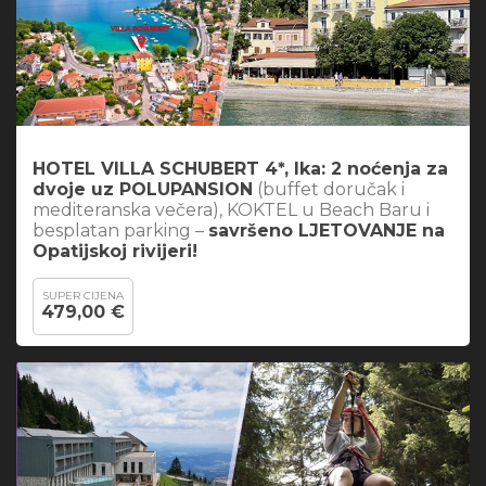
HOTEL VILLA SCHUBERT 4*, Ika: 2 noćenja za
dvoje uz POLUPANSION
(buffet doručak i
mediteranska večera), KOKTEL u Beach Baru i
besplatan parking –
savršeno LJETOVANJE na
Opatijskoj rivijeri!
SUPER CIJENA
479,00 €