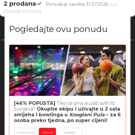
2 prodana
Ponuda je završila 31.07.2026.
Sve
ponude partnera
Pogledajte ovu ponudu
[46% POPUSTA]
Tko će prvi srušiti svih 10
čunjeva?
Okupite ekipu i uživajte u 2 sata
smijeha i bowlinga u
Kooglani Pula
– za 6
osoba preko tjedna, po super cijeni!
CIJENA
PUNA CIJENA
UŠTEDA