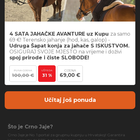
4 SATA JAHAČKE AVANTURE uz Kupu
za samo
69 €! Terensko jahanje (hod, kas, galop) -
Udruga Šapat konja za jahače S ISKUSTVOM.
OSIGURAJ SVOJE MJESTO na vrijeme i doživi
spoj prirode i čiste SLOBODE!
CIJENA
PUNA CIJENA
UŠTEDA
100,00 €
69,00 €
31 %
Učitaj još ponuda
Što je Crno Jaje?
Crno Jaje je No. 1 portal za grupnu kupnju u Hrvatskoj! Garantira