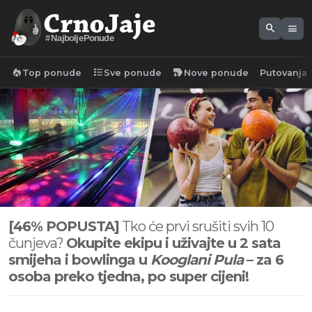
search
menu
#NajboljePonude
local_fire_department
format_list_bulleted
new_label
Top ponude
Sve ponude
Nove ponude
Putovanja
[46% POPUSTA]
Tko će prvi srušiti svih 10
čunjeva?
Okupite ekipu i uživajte u 2 sata
smijeha i bowlinga u
Kooglani Pula
– za 6
osoba preko tjedna, po super cijeni!