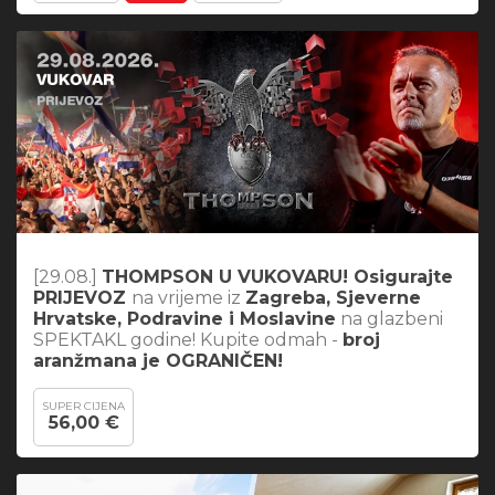
[29.08.]
THOMPSON U VUKOVARU! Osigurajte
PRIJEVOZ
na vrijeme iz
Zagreba, Sjeverne
Hrvatske, Podravine i Moslavine
na glazbeni
SPEKTAKL godine! Kupite odmah -
broj
aranžmana je OGRANIČEN!
SUPER CIJENA
56,00 €