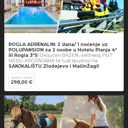
ROGLA ADRENALIN: 2 dana/ 1 noćenje uz
POLUPANSION za 2 osobe u Hotelu Planja 4*
ili Rogla 3*S
! Uključen BAZEN, wellness, PUT
MEĐU KROŠNJAMA te ludi spustovi na
SANJKALIŠTU Zlodejevo i MašinŽagi!
SUPER CIJENA
298,00 €