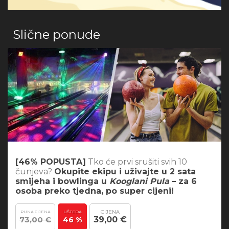
Slične ponude
[46% POPUSTA]
Tko će prvi srušiti svih 10
čunjeva?
Okupite ekipu i uživajte u 2 sata
smijeha i bowlinga u
Kooglani Pula
– za 6
osoba preko tjedna, po super cijeni!
CIJENA
PUNA CIJENA
UŠTEDA
73,00 €
39,00 €
46 %