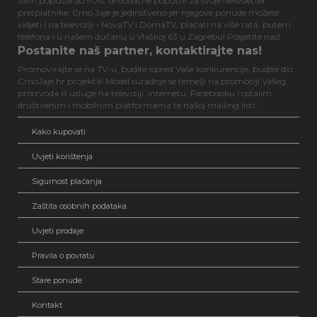
Vam popuste do 90%, te dodatne popuste za svoje Newsletter
pretplatnike. Crno Jaje je jedinstveno jer njegove ponude možete
vidjeti i na televiziji - NovaTV i DomaTV, plaćati na više rata, putem
telefona i u našem dućanu u Vlaškoj 63 u Zagrebu! Posjetite nas!
Postanite naš partner, kontaktirajte nas!
Promovirajte se na TV-u, budite ispred Vaše konkurencije, budite dio
CrnoJaje.hr projekta! Model suradnje se temelji na promociji Vašeg
proizvoda ili usluge na televiziji, internetu, Facebooku i ostalim
društvenim i mobilnim platformama te našoj mailing listi...
Kako kupovati
Uvjeti korištenja
Sigurnost plaćanja
Zaštita osobnih podataka
Uvjeti prodaje
Pravila o povratu
Stare ponude
Kontakt