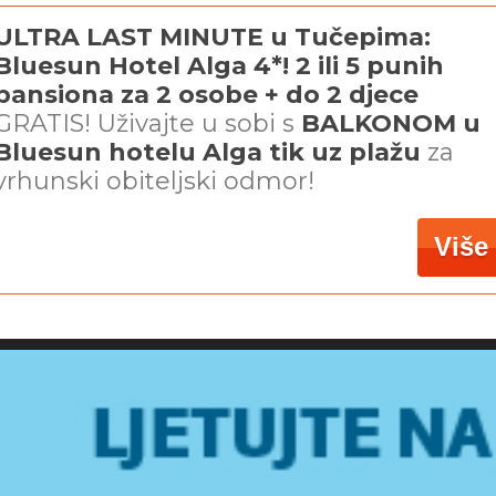
ULTRA LAST MINUTE u Tučepima:
Bluesun Hotel Alga 4*! 2 ili 5 punih
pansiona za 2 osobe + do 2 djece
GRATIS! Uživajte u sobi s
BALKONOM u
Bluesun hotelu Alga tik uz plažu
za
vrhunski obiteljski odmor!
Više