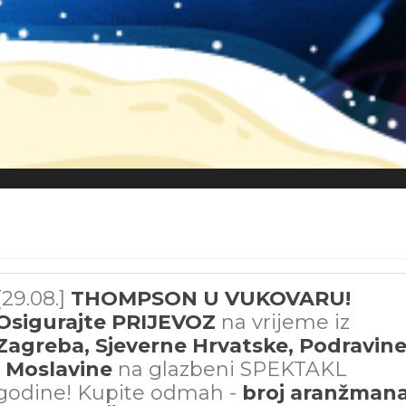
[29.08.]
THOMPSON U VUKOVARU!
Osigurajte PRIJEVOZ
na vrijeme iz
Zagreba, Sjeverne Hrvatske, Podravin
i Moslavine
na glazbeni SPEKTAKL
godine! Kupite odmah -
broj aranžman