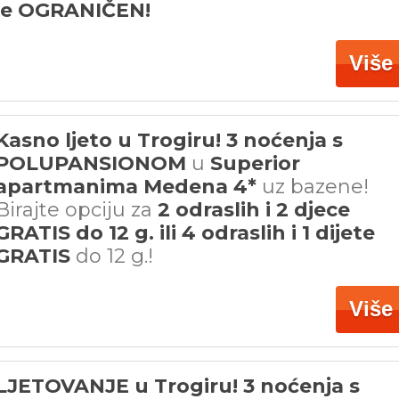
je OGRANIČEN!
Više
Kasno ljeto u Trogiru! 3 noćenja s
POLUPANSIONOM
u
Superior
apartmanima Medena 4*
uz bazene!
Birajte opciju za
2 odraslih i 2 djece
GRATIS do 12 g. ili 4 odraslih i 1 dijete
GRATIS
do 12 g.!
Više
LJETOVANJE u Trogiru! 3 noćenja s