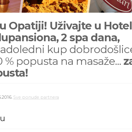
Opatiji! Uživajte u Hote
lupansiona,
2 spa dana,
sladoledni kup dobrodošlic
20 % popusta na masaže...
z
pusta!
.2016.
Sve ponude partnera
du