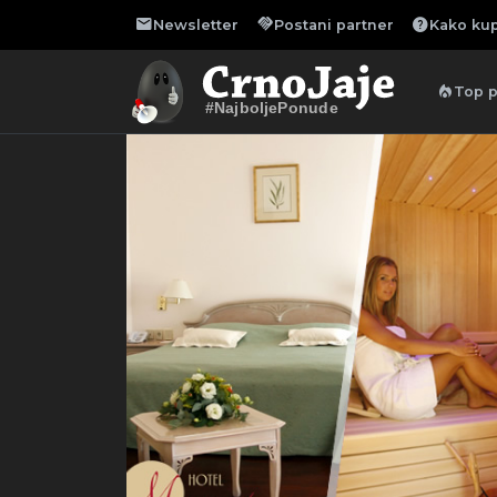
mail
handshake
help
Newsletter
Postani partner
Kako kup
local_fire_department
Top 
#NajboljePonude