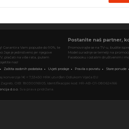
Postanite naš partner, ko
oj! Garantira Vam popuste do 90%, te
Promovirajte se na TV-u, budite ispre
 Jaje je jedinstveno jer njegove
Model suradnje se temelji na promociji
V, plaćati na više rata, putem
Facebooku i ostalim društvenim i mob
jetite nas!
Zaštita osobnih podataka
Uvjeti prodaje
Pravila o povratu
Stare ponude
ečaj konverzije 1€ = 7,53450 HRK utvrđen Odlukom Vijeća EU
000 Zagreb, OIB: 18030016905, Identifikacijski kod: HR-AB-O1-080624166
encija d.o.o.
Sva prava pridržana.