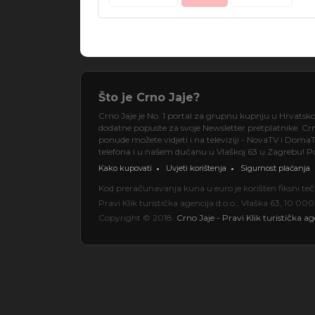
Što je Crno Jaje?
Crno Jaje je No. 1 portal za grupnu kupnju u Hrvatsk
dodatne popuste za svoje Newsletter pretplatnike. Crno
ponude možete vidjeti i na televiziji - NovaTV i DomaT
telefona i u našem dućanu u Vlaškoj 63 u Zagrebu! Pos
Kako kupovati
Uvjeti korištenja
Sigurnost plaćanja
Kod preračunavanja kuna u euro je korišten fiksni t
Pravi Klik turistička agencija d.o.o., Vlaška 63, 10 
Copyright © 2018.
Crno Jaje - Pravi Klik turistička ag