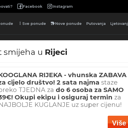
ovati?
Facebook
Instagram
more_vert
new_label
ponude
Sve ponude
Nove ponude
Putovanja
Ljetovan
št smijeha u
Rijeci
KOOGLANA RIJEKA - vhunska ZABAVA
za cijelo društvo! 2 sata najma
staze
preko TJEDNA za
do 6 osoba za SAMO
39€! Okupi ekipu i osiguraj termin
za
NAJBOLJE KUGLANJE uz super cijenu!
Više