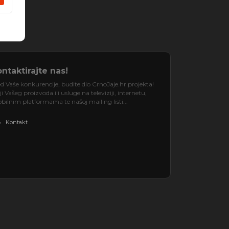
ntaktirajte nas!
d Vaše konkurencije, budite dio CrnoJaje.hr projekta!
 Vašeg proizvoda ili usluge na televiziji, internetu,
ilnim platformama te našoj mailing listi...
Kontakt