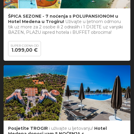
ŠPICA SEZONE - 7 noćenja s POLUPANSIONOM u
Hotel Medena u Trogiru!
Uživajte u ljetnom odmoru
tik uz more za 2 osobe ili 2 odraslih i 1 DIJETE uz vanjski
BAZEN, PLAŽU ispred hotela i BUFFET obrocima!
SUPER CIJENA OD
1.099,00 €
Posjetite TROGIR
i uživajte u ljetovanju!
Hotel
Medena donosi vam 5 NOĆENJA s