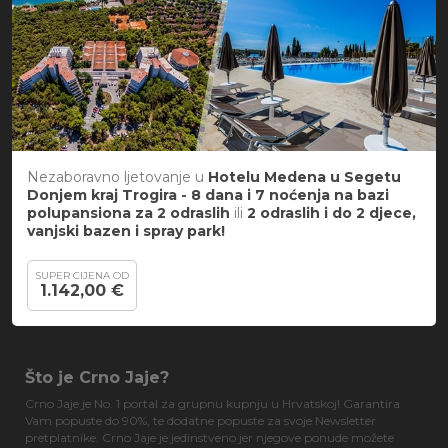
Nezaboravno ljetovanje u
Hotelu Medena u Segetu
Donjem kraj Trogira -
8 dana i 7 noćenja na bazi
polupansiona za 2 odraslih
ili
2 odraslih i do 2 djece,
vanjski bazen i spray park!
SUPER CIJENA OD
1.142,00 €
Što je Crno Jaje?
Crno Jaje je No. 1 portal za grupnu kupnju u Hrvatskoj! Garantira
Vam popuste do 90%, te dodatne popuste za svoje Newsletter
pretplatnike. Crno Jaje je jedinstveno jer njegove ponude možete