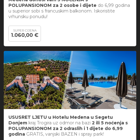
POLUPANSIONOM za 2 osobe i dijete
do 6,99 godina
u superior sobi s francuskim balkonom. Iskoristite
vrhunsku ponudu!
SUPER CIJENA
1.060,00 €
USUSRET LJETU u Hotelu Medena u Segetu
Donjem
kraj Trogira uz odmor na bazi
2 ili 5 noćenja s
POLUPANSIONOM za 2 odraslih i 1 dijete do 6,99
godina
GRATIS, vanjski BAZEN i spray park!