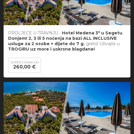
PROLJEĆE U TRAVNJU -
Hotel Medena 3* u Segetu
Donjem! 2, 3 ili 5 noćenja na bazi ALL INCLUSIVE
usluge za 2 osobe + dijete do 7 g.
gratis! Uživajte u
TROGIRU uz more i uskrsne blagdane!
SUPER CIJENA OD
260,00 €