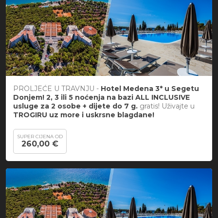
PROLJEĆE U TRAVNJU -
Hotel Medena 3* u Segetu
Donjem! 2, 3 ili 5 noćenja na bazi ALL INCLUSIVE
usluge za 2 osobe + dijete do 7 g.
gratis! Uživajte u
TROGIRU uz more i uskrsne blagdane!
SUPER CIJENA OD
260,00 €