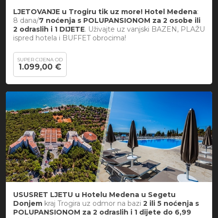
LJETOVANJE u Trogiru tik uz more! Hotel Medena
:
8 dana/
7 noćenja s POLUPANSIONOM za 2 osobe ili
2 odraslih i 1 DIJETE
. Uživajte uz vanjski BAZEN, PLAŽU
ispred hotela i BUFFET obrocima!
SUPER CIJENA OD
1.099,00 €
USUSRET LJETU u Hotelu Medena u Segetu
Donjem
kraj Trogira uz odmor na bazi
2 ili 5 noćenja s
POLUPANSIONOM za 2 odraslih i 1 dijete do 6,99