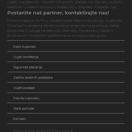
vidjeti i na televiziji - NovaTV i DomaTV, plaćati na više rata, putem
telefona i u našem dućanu u Vlaškoj 63 u Zagrebu! Posjetite nas!
Postanite naš partner, kontaktirajte nas!
Promovirajte se na TV-u, budite ispred Vaše konkurencije, budite dio
CrnoJaje.hr projekta! Model suradnje se temelji na promociji Vašeg
proizvoda ili usluge na televiziji, internetu, Facebooku i ostalim
društvenim i mobilnim platformama te našoj mailing listi...
Kako kupovati
Uvjeti korištenja
Sigurnost plaćanja
Zaštita osobnih podataka
Uvjeti prodaje
Pravila o povratu
Stare ponude
Kontakt
Kod preračunavanja kuna u euro je