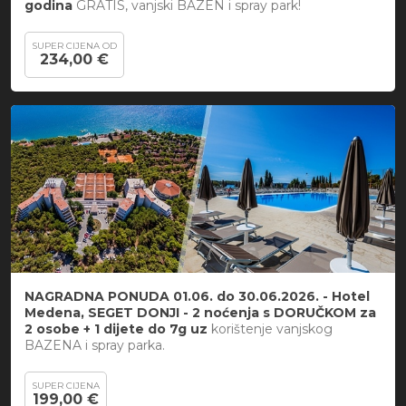
godina
GRATIS, vanjski BAZEN i spray park!
SUPER CIJENA OD
234,00 €
NAGRADNA PONUDA
01.06. do 30.06.2026. -
Hotel
Medena, SEGET DONJI - 2 noćenja s DORUČKOM za
2 osobe + 1 dijete do 7g uz
korištenje vanjskog
BAZENA i spray parka.
SUPER CIJENA
199,00 €