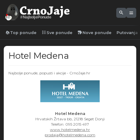
search
menu
#NajboljePonude
local_fire_department
format_list_bulleted
new_label
Top ponude
Sve ponude
Nove ponude
Putovanja
Hotel Medena
Najbolje ponude, popusti i akcije - CrnoJaje.hr
Hotel Medena
Hrvatskih Žrtava bb, 21218 Seget Donji
Telefon: 095 2015 497
www.hotelmedena.hr
prodaja@hotelmedena.com