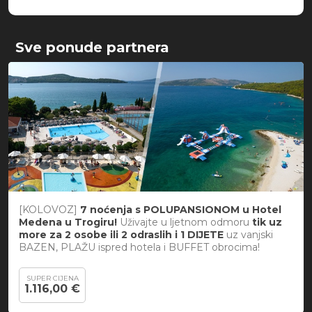
Sve ponude partnera
[KOLOVOZ]
7 noćenja s POLUPANSIONOM u Hotel
Medena u Trogiru!
Uživajte u ljetnom odmoru
tik uz
more za 2 osobe ili 2 odraslih i 1 DIJETE
uz vanjski
BAZEN, PLAŽU ispred hotela i BUFFET obrocima!
SUPER CIJENA
1.116,00 €