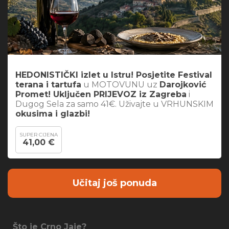
HEDONISTIČKI izlet u Istru! Posjetite Festival
terana i tartufa
u MOTOVUNU uz
Darojković
Promet! Uključen PRIJEVOZ iz Zagreba
i
Dugog Sela za samo 41€. Uživajte u VRHUNSKIM
okusima i glazbi!
SUPER CIJENA
41,00 €
Učitaj još ponuda
Što je Crno Jaje?