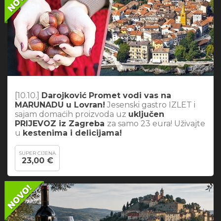
[10.10.]
Darojković Promet vodi vas na
MARUNADU u Lovran!
Jesenski gastro IZLET i
sajam domaćih proizvoda uz
uključen
PRIJEVOZ iz Zagreba
za samo 23 eura! Uživajte
u
kestenima i delicijama!
SUPER CIJENA
23,00 €