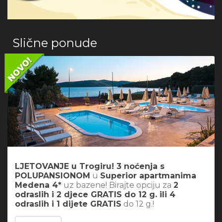
Slične ponude
LJETOVANJE u Trogiru! 3 noćenja s
POLUPANSIONOM
u
Superior apartmanima
Medena 4*
uz bazene! Birajte opciju za
2
odraslih i 2 djece GRATIS do 12 g. ili 4
odraslih i 1 dijete GRATIS
do 12 g.!