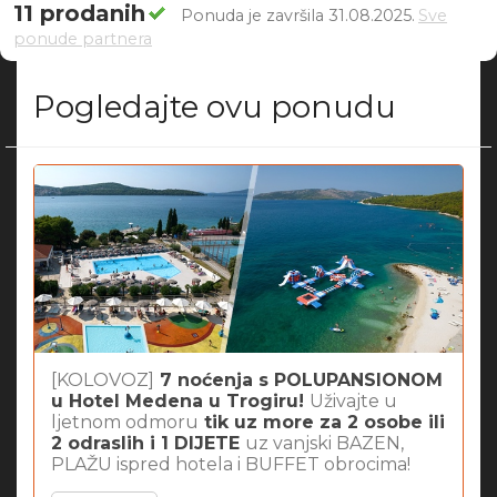
11 prodanih
Ponuda je završila 31.08.2025.
Sve
ponude partnera
Pogledajte ovu ponudu
[KOLOVOZ]
7 noćenja s POLUPANSIONOM
u Hotel Medena u Trogiru!
Uživajte u
ljetnom odmoru
tik uz more za 2 osobe ili
2 odraslih i 1 DIJETE
uz vanjski BAZEN,
PLAŽU ispred hotela i BUFFET obrocima!