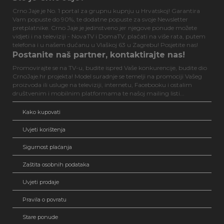
Crno Jaje je No. 1 portal za grupnu kupnju u Hrvatskoj! Garantira
Vam popuste do 90%, te dodatne popuste za svoje Newsletter
pretplatnike. Crno Jaje je jedinstveno jer njegove ponude možete
vidjeti i na televiziji - NovaTV i DomaTV, plaćati na više rata, putem
telefona i u našem dućanu u Vlaškoj 63 u Zagrebu! Posjetite nas!
Postanite naš partner, kontaktirajte nas!
Promovirajte se na TV-u, budite ispred Vaše konkurencije, budite dio
CrnoJaje.hr projekta! Model suradnje se temelji na promociji Vašeg
proizvoda ili usluge na televiziji, internetu, Facebooku i ostalim
društvenim i mobilnim platformama te našoj mailing listi...
Kako kupovati
Uvjeti korištenja
Sigurnost plaćanja
Zaštita osobnih podataka
Uvjeti prodaje
Pravila o povratu
Stare ponude