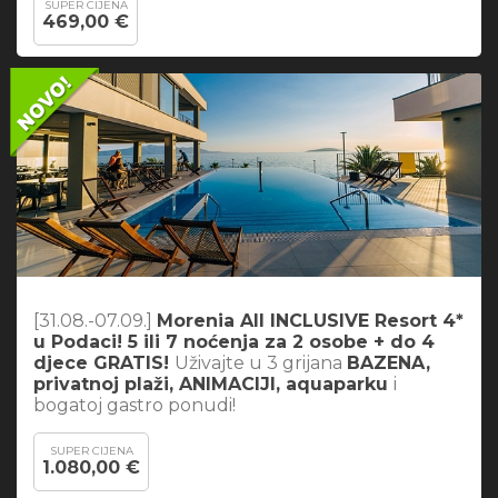
SUPER CIJENA
469,00 €
[31.08.-07.09.]
Morenia All INCLUSIVE Resort 4*
u Podaci! 5 ili 7 noćenja za 2 osobe + do 4
djece GRATIS!
Uživajte u 3 grijana
BAZENA,
privatnoj plaži, ANIMACIJI, aquaparku
i
bogatoj gastro ponudi!
SUPER CIJENA
1.080,00 €