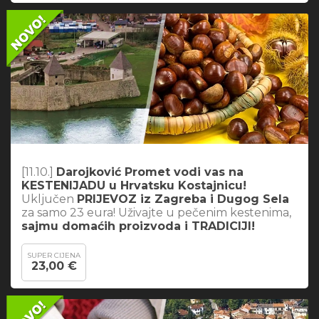
[11.10.]
Darojković Promet vodi vas na
KESTENIJADU u Hrvatsku Kostajnicu!
Uključen
PRIJEVOZ iz Zagreba i Dugog Sela
za samo 23 eura! Uživajte u pečenim kestenima,
sajmu domaćih proizvoda i TRADICIJI!
SUPER CIJENA
23,00 €