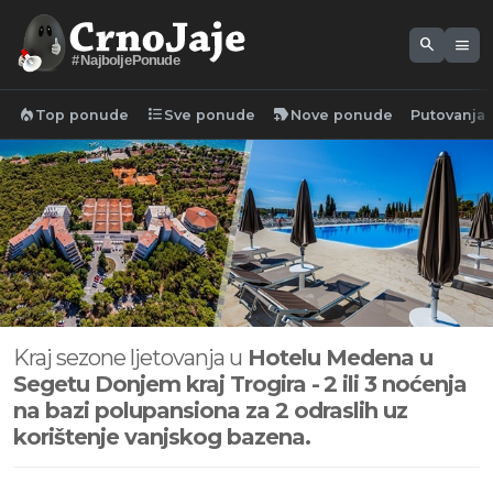
search
menu
#NajboljePonude
local_fire_department
format_list_bulleted
new_label
Top ponude
Sve ponude
Nove ponude
Putovanja
Kraj sezone ljetovanja u
Hotelu Medena u
Segetu Donjem kraj Trogira -
2 ili 3 noćenja
na bazi polupansiona za 2 odraslih uz
korištenje vanjskog bazena.