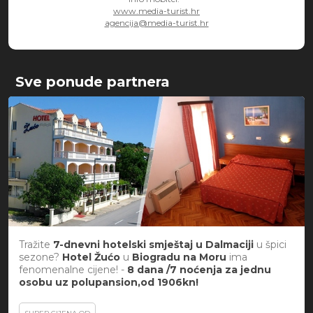
www.media-turist.hr
agencija@media-turist.hr
Sve ponude partnera
Tražite
7-dnevni hotelski smještaj u Dalmaciji
u špici
sezone?
Hotel Žućo
u
Biogradu na Moru
ima
fenomenalne cijene! -
8 dana /7 noćenja za jednu
osobu uz polupansion,od 1906kn!