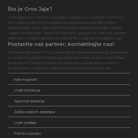
Što je Crno Jaje?
Crno Jaje je No. 1 portal za grupnu kupnju u Hrvatskoj! Garantira
Vam popuste do 90%, te dodatne popuste za svoje Newsletter
pretplatnike. Crno Jaje je jedinstveno jer njegove ponude možete
vidjeti i na televiziji - NovaTV i DomaTV, plaćati na više rata, putem
telefona i u našem dućanu u Vlaškoj 63 u Zagrebu! Posjetite nas!
Postanite naš partner, kontaktirajte nas!
Promovirajte se na TV-u, budite ispred Vaše konkurencije, budite dio
CrnoJaje.hr projekta! Model suradnje se temelji na promociji Vašeg
proizvoda ili usluge na televiziji, internetu, Facebooku i ostalim
društvenim i mobilnim platformama te našoj mailing listi...
Kako kupovati
Uvjeti korištenja
Sigurnost plaćanja
Zaštita osobnih podataka
Uvjeti prodaje
Pravila o povratu