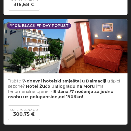
SUPER CIJENA OD
316,68 €
featured_seasonal_and_gifts
10% BLACK FRIDAY POPUST
Tražite
7-dnevni hotelski smještaj u Dalmaciji
u špici
sezone?
Hotel Žućo
u
Biogradu na Moru
ima
fenomenalne cijene! -
8 dana /7 noćenja za jednu
osobu uz polupansion,od 1906kn!
SUPER CIJENA OD
300,75 €