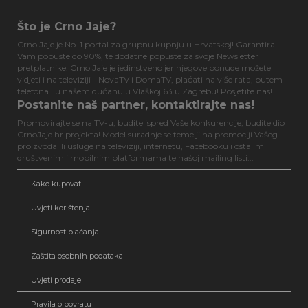
Što je Crno Jaje?
Crno Jaje je No. 1 portal za grupnu kupnju u Hrvatskoj! Garantira
Vam popuste do 90%, te dodatne popuste za svoje Newsletter
pretplatnike. Crno Jaje je jedinstveno jer njegove ponude možete
vidjeti i na televiziji - NovaTV i DomaTV, plaćati na više rata, putem
telefona i u našem dućanu u Vlaškoj 63 u Zagrebu! Posjetite nas!
Postanite naš partner, kontaktirajte nas!
Promovirajte se na TV-u, budite ispred Vaše konkurencije, budite dio
CrnoJaje.hr projekta! Model suradnje se temelji na promociji Vašeg
proizvoda ili usluge na televiziji, internetu, Facebooku i ostalim
društvenim i mobilnim platformama te našoj mailing listi...
Kako kupovati
Uvjeti korištenja
Sigurnost plaćanja
Zaštita osobnih podataka
Uvjeti prodaje
Pravila o povratu