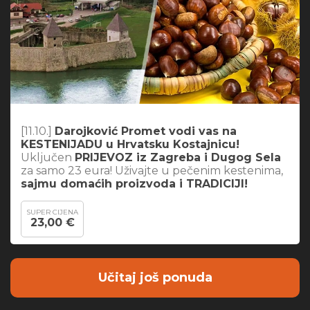
[11.10.]
Darojković Promet vodi vas na
KESTENIJADU u Hrvatsku Kostajnicu!
Uključen
PRIJEVOZ iz Zagreba i Dugog Sela
za samo 23 eura! Uživajte u pečenim kestenima,
sajmu domaćih proizvoda i TRADICIJI!
SUPER CIJENA
23,00 €
Učitaj još ponuda