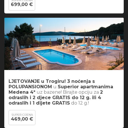
SUPER CIJENA
699,00 €
LJETOVANJE u Trogiru! 3 noćenja s
POLUPANSIONOM
u
Superior apartmanima
Medena 4*
uz bazene! Birajte opciju za
2
odraslih i 2 djece GRATIS do 12 g. ili 4
odraslih i 1 dijete GRATIS
do 12 g.!
SUPER CIJENA
469,00 €