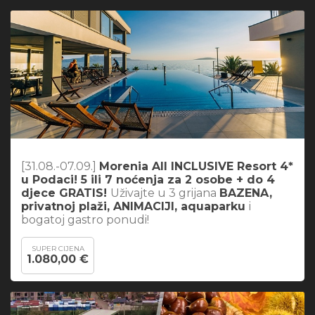
[31.08.-07.09.]
Morenia All INCLUSIVE Resort 4*
u Podaci! 5 ili 7 noćenja za 2 osobe + do 4
djece GRATIS!
Uživajte u 3 grijana
BAZENA,
privatnoj plaži, ANIMACIJI, aquaparku
i
bogatoj gastro ponudi!
SUPER CIJENA
1.080,00 €