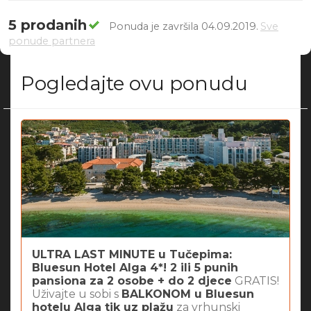
5 prodanih
Ponuda je završila 04.09.2019.
Sve
ponude partnera
Pogledajte ovu ponudu
ULTRA LAST MINUTE u Tučepima:
Bluesun Hotel Alga 4*! 2 ili 5 punih
pansiona za 2 osobe + do 2 djece
GRATIS!
Uživajte u sobi s
BALKONOM u Bluesun
hotelu Alga tik uz plažu
za vrhunski