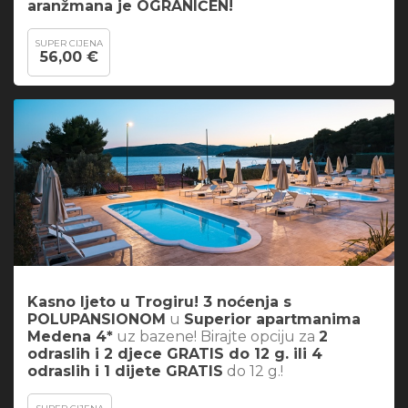
aranžmana je OGRANIČEN!
SUPER CIJENA
56,00 €
Kasno ljeto u Trogiru! 3 noćenja s
POLUPANSIONOM
u
Superior apartmanima
Medena 4*
uz bazene! Birajte opciju za
2
odraslih i 2 djece GRATIS do 12 g. ili 4
odraslih i 1 dijete GRATIS
do 12 g.!