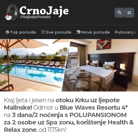
search
menu
#NajboljePonude
local_fire_department
format_list_bulleted
new_label
Top ponude
Sve ponude
Nove ponude
Putovanja
Kraj ljeta i jesen na
otoku Krku uz ljepote
Malinske!
Odmor u
Blue Waves Resortu 4*
na
3 dana/2 noćenja s POLUPANSIONOM
za 2 osobe uz Spa zonu, korištenje Health &
Relax zone
...od 1175kn!