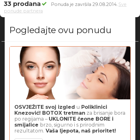
33 prodana
Ponuda je završila 29.08.2014.
Sve
ponude partnera
Pogledajte ovu ponudu
OSVJEŽITE svoj izgled
u
Poliklinici
Knezović! BOTOX tretman
za brisanje bora
po regijama –
UKLONITE čeone BORE i
smijalice
brzo, sigurno i s prirodnim
rezultatom.
Vaša ljepota, naš prioritet!