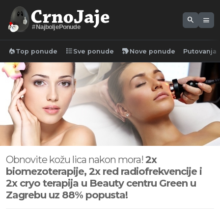
search
menu
#NajboljePonude
local_fire_department
format_list_bulleted
new_label
Top ponude
Sve ponude
Nove ponude
Putovanja
Obnovite kožu lica nakon mora!
2x
biomezoterapije, 2x red radiofrekvencije i
2x cryo terapija u Beauty centru Green u
Zagrebu uz 88% popusta!