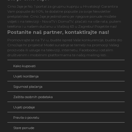
Crno Jaje je No. 1 portal za grupnu kupnju u Hrvatskoj! Garantira
Vam popuste do 90%, te dodatne popuste za svoje Newsletter
pretplatnike. Crno Jaje je jedinstveno jer njegove ponude možete
vidjeti i na televiziji - NovaTV i DomaTV, plaćati na više rata, putem
telefona i u našem dućanu u Vlaškoj 63 u Zagrebu! Posjetite nas!
Postanite naš partner, kontaktirajte nas!
Promovirajte se na TV-u, budite ispred Vaše konkurencije, budite dio
CrnoJaje.hr projekta! Model suradnje se temelji na promociji Vašeg
proizvoda ili usluge na televiziji, internetu, Facebooku i ostalim
društvenim i mobilnim platformama te našoj mailing listi...
Kako kupovati
Uvjeti korištenja
Sigurnost plaćanja
Zaštita osobnih podataka
Uvjeti prodaje
Pravila o povratu
Stare ponude