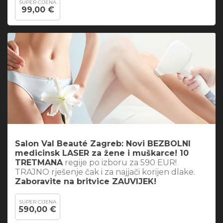
SUPER CIJENA
99,00 €
Salon Val Beauté Zagreb: Novi BEZBOLNI
medicinsk LASER za žene i muškarce! 10
TRETMANA
regije po izboru za 590 EUR!
TRAJNO rješenje čak i za najjači korijen dlake.
Zaboravite na britvice ZAUVIJEK!
SUPER CIJENA
590,00 €