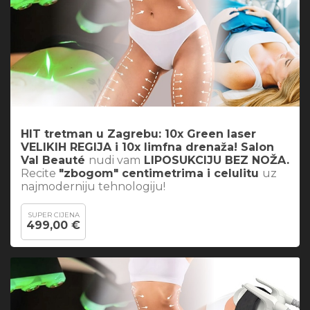
HIT tretman u Zagrebu: 10x Green laser
VELIKIH REGIJA i 10x limfna drenaža! Salon
Val Beauté
nudi vam
LIPOSUKCIJU BEZ NOŽA.
Recite
"zbogom" centimetrima i celulitu
uz
najmoderniju tehnologiju!
SUPER CIJENA
499,00 €