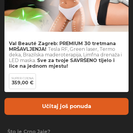
Val Beauté Zagreb: PREMIUM 30 tretmana
MRŠAVLJENJA!
Tesla RF, Green laser, Termo
deka, Brazilska maderoterapija, Limfna drenaža i
LED maska.
Sve za tvoje SAVRŠENO tijelo i
lice na jednom mjestu!
SUPER CIJENA
359,00 €
Učitaj još ponuda
Što je Crno Jaje?