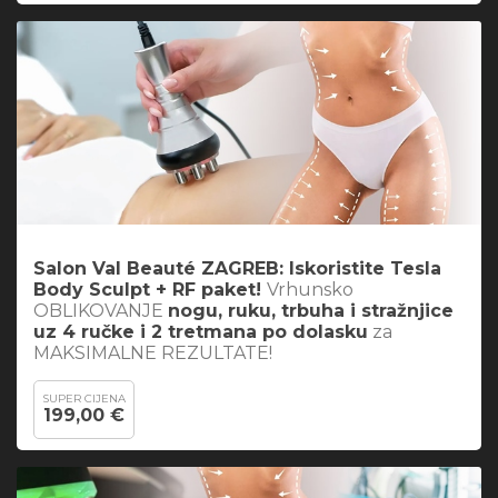
Salon Val Beauté ZAGREB: Iskoristite
Tesla
Body Sculpt + RF paket
!
Vrhunsko
OBLIKOVANJE
nogu, ruku, trbuha i stražnjice
uz 4 ručke i 2 tretmana po dolasku
za
MAKSIMALNE REZULTATE!
SUPER CIJENA
199,00 €