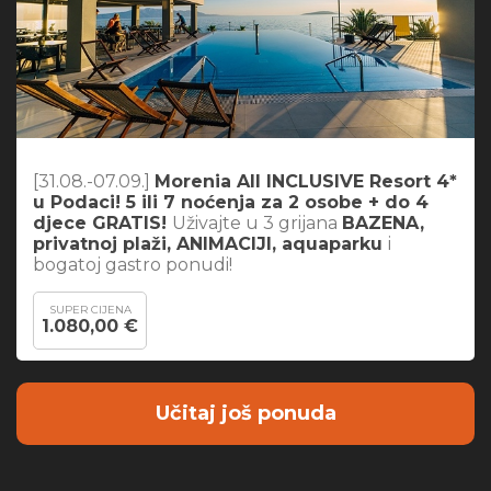
[31.08.-07.09.]
Morenia All INCLUSIVE Resort 4*
u Podaci! 5 ili 7 noćenja za 2 osobe + do 4
djece GRATIS!
Uživajte u 3 grijana
BAZENA,
privatnoj plaži, ANIMACIJI, aquaparku
i
bogatoj gastro ponudi!
SUPER CIJENA
1.080,00 €
Učitaj još ponuda