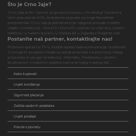
Što je Crno Jaje?
Crno Jaje je No. 1 portal za grupnu kupnju u Hrvatskoj! Garantira
Vam popuste do 90%, te dodatne popuste za svoje Newsletter
pretplatnike. Crno Jaje je jedinstveno jer njegove ponude možete
vidjeti i na televiziji - NovaTV i DomaTV, plaćati na više rata, putem
telefona i u našem dućanu u Vlaškoj 63 u Zagrebu! Posjetite nas!
Postanite naš partner, kontaktirajte nas!
Promovirajte se na TV-u, budite ispred Vaše konkurencije, budite dio
CrnoJaje.hr projekta! Model suradnje se temelji na promociji Vašeg
proizvoda ili usluge na televiziji, internetu, Facebooku i ostalim
društvenim i mobilnim platformama te našoj mailing listi...
Kako kupovati
Uvjeti korištenja
Sigurnost plaćanja
Zaštita osobnih podataka
Uvjeti prodaje
Pravila o povratu