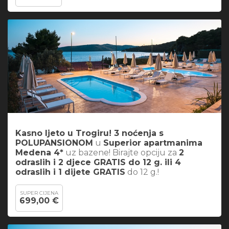
Kasno ljeto u Trogiru! 3 noćenja s
POLUPANSIONOM
u
Superior apartmanima
Medena 4*
uz bazene! Birajte opciju za
2
odraslih i 2 djece GRATIS do 12 g. ili 4
odraslih i 1 dijete GRATIS
do 12 g.!
SUPER CIJENA
699,00 €