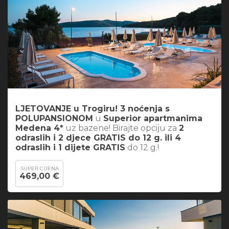
LJETOVANJE u Trogiru! 3 noćenja s
POLUPANSIONOM
u
Superior apartmanima
Medena 4*
uz bazene! Birajte opciju za
2
odraslih i 2 djece GRATIS do 12 g. ili 4
odraslih i 1 dijete GRATIS
do 12 g.!
SUPER CIJENA
469,00 €