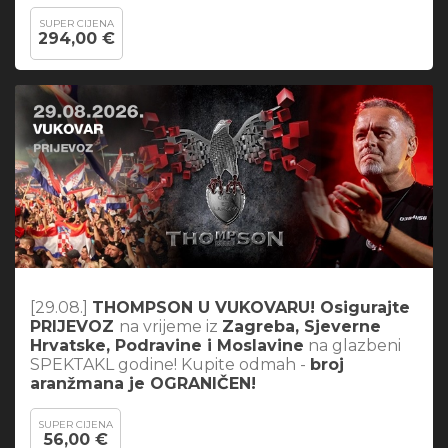
SUPER CIJENA
294,00 €
[29.08.]
THOMPSON U VUKOVARU! Osigurajte
PRIJEVOZ
na vrijeme iz
Zagreba, Sjeverne
Hrvatske, Podravine i Moslavine
na glazbeni
SPEKTAKL godine! Kupite odmah -
broj
aranžmana je OGRANIČEN!
SUPER CIJENA
56,00 €