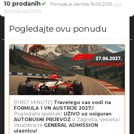
10 prodanih
Ponuda je završila 16.06.2025.
Sve
ponude partnera
Pogledajte ovu ponudu
[FIRST MINUTE]
Travelego vas vodi na
FORMULA 1 VN AUSTRIJE 2027.!
Pogledajte spektakl
UŽIVO uz osiguran
AUTOBUSNI PRIJEVOZ
iz Zagreba, Sesveta i
Varaždina te
GENERAL ADMISSION
ulaznicu!