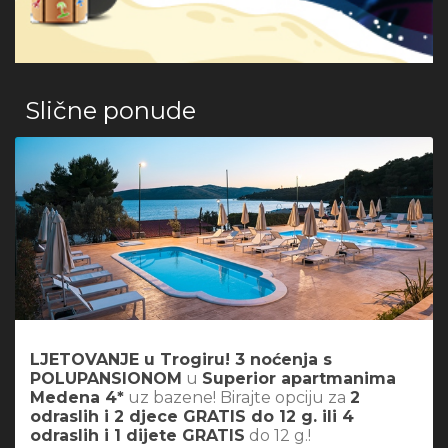
Slične ponude
LJETOVANJE u Trogiru! 3 noćenja s
POLUPANSIONOM
u
Superior apartmanima
Medena 4*
uz bazene! Birajte opciju za
2
odraslih i 2 djece GRATIS do 12 g. ili 4
odraslih i 1 dijete GRATIS
do 12 g.!