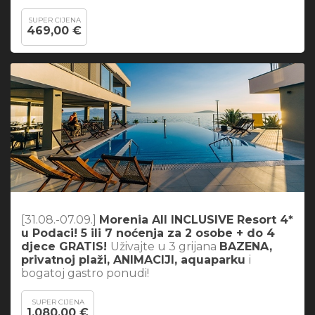
SUPER CIJENA
469,00 €
[31.08.-07.09.]
Morenia All INCLUSIVE Resort 4*
u Podaci! 5 ili 7 noćenja za 2 osobe + do 4
djece GRATIS!
Uživajte u 3 grijana
BAZENA,
privatnoj plaži, ANIMACIJI, aquaparku
i
bogatoj gastro ponudi!
SUPER CIJENA
1.080,00 €