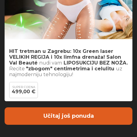
HIT tretman u Zagrebu: 10x Green laser
VELIKIH REGIJA i 10x limfna drenaža! Salon
Val Beauté
nudi vam
LIPOSUKCIJU BEZ NOŽA.
Recite
"zbogom" centimetrima i celulitu
uz
najmoderniju tehnologiju!
SUPER CIJENA
499,00 €
Učitaj još ponuda