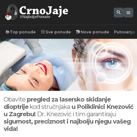
search
menu
#NajboljePonude
local_fire_department
format_list_bulleted
new_label
Top ponude
Sve ponude
Nove ponude
Putovanja
Obavite
pregled za lasersko skidanje
dioptrije
kod stručnjaka
u Poliklinici Knezović
u Zagrebu!
Dr. Knezović i tim garantiraju
sigurnost, preciznost i najbolju njegu vašeg
vida!