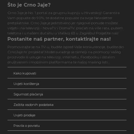
Što je Crno Jaje?
Crno Jaje je No. 1 portal za grupnu kupnju u Hrvatskoj! Garantira
Vam popuste do 90%, te dodatne popuste za svoje Newsletter
pretplatnike. Crno Jaje je jedinstveno jer njegove ponude možete
vidjeti i na televiziji - NovaTV i DomaTV, plaćati na više rata, putem
telefona i u našem dućanu u Vlaškoj 63 u Zagrebu! Posjetite nas!
Postanite naš partner, kontaktirajte nas!
Promovirajte se na TV-u, budite ispred Vaše konkurencije, budite dio
CrnoJaje.hr projekta! Model suradnje se temelji na promociji Vašeg
proizvoda ili usluge na televiziji, internetu, Facebooku i ostalim
društvenim i mobilnim platformama te našoj mailing listi...
Kako kupovati
Uvjeti korištenja
Sigurnost plaćanja
Zaštita osobnih podataka
Uvjeti prodaje
Pravila o povratu