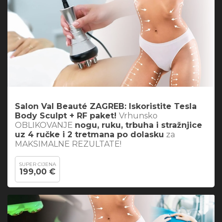
Salon Val Beauté ZAGREB: Iskoristite
Tesla
Body Sculpt + RF paket
!
Vrhunsko
OBLIKOVANJE
nogu, ruku, trbuha i stražnjice
uz 4 ručke i 2 tretmana po dolasku
za
MAKSIMALNE REZULTATE!
SUPER CIJENA
199,00 €