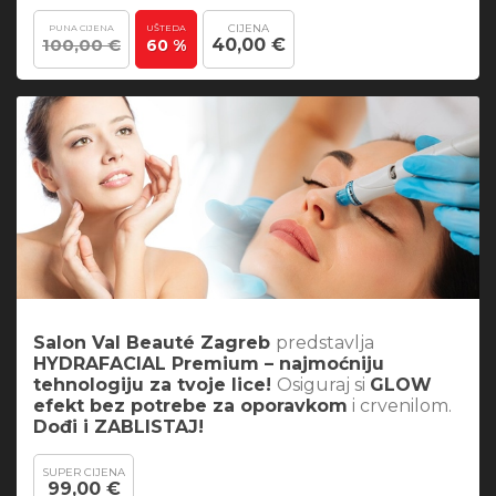
CIJENA
PUNA CIJENA
UŠTEDA
100,00 €
40,00 €
60 %
Salon Val Beauté Zagreb
predstavlja
HYDRAFACIAL Premium – najmoćniju
tehnologiju za tvoje lice!
Osiguraj si
GLOW
efekt bez potrebe za oporavkom
i crvenilom.
Dođi i ZABLISTAJ!
SUPER CIJENA
99,00 €