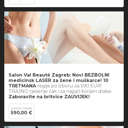
Salon Val Beauté Zagreb: Novi BEZBOLNI
medicinsk LASER za žene i muškarce! 10
TRETMANA
regije po izboru za 590 EUR!
TRAJNO rješenje čak i za najjači korijen dlake.
Zaboravite na britvice ZAUVIJEK!
SUPER CIJENA
590,00 €