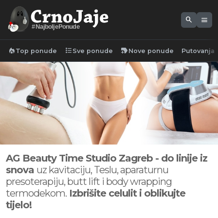
search
menu
#NajboljePonude
local_fire_department
format_list_bulleted
new_label
Top ponude
Sve ponude
Nove ponude
Putovanja
AG Beauty Time Studio Zagreb - do linije iz
snova
uz kavitaciju, Teslu, aparaturnu
presoterapiju, butt lift i body wrapping
termodekom.
Izbrišite celulit i oblikujte
tijelo!