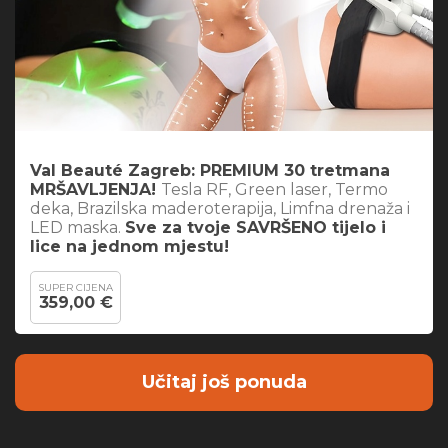
Val Beauté Zagreb: PREMIUM 30 tretmana
MRŠAVLJENJA!
Tesla RF, Green laser, Termo
deka, Brazilska maderoterapija, Limfna drenaža i
LED maska.
Sve za tvoje SAVRŠENO tijelo i
lice na jednom mjestu!
SUPER CIJENA
359,00 €
Učitaj još ponuda