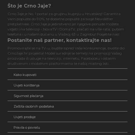
Što je Crno Jaje?
Crno Jaje je No. 1 portal za grupnu kupnju u Hrvatskoj! Garantira
Vam popuste do 90%, te dodatne popuste za svoje Newsletter
pretplatnike. Crno Jaje je jedinstveno jer njegove ponude možete
vidjeti i na televiziji - NovaTV i DomaTV, plaćati na više rata, putem
telefona i u našem dućanu u Vlaškoj 63 u Zagrebu! Posjetite nas!
Postanite naš partner, kontaktirajte nas!
Promovirajte se na TV-u, budite ispred Vaše konkurencije, budite dio
CrnoJaje.hr projekta! Model suradnje se temelji na promociji Vašeg
proizvoda ili usluge na televiziji, internetu, Facebooku i ostalim
društvenim i mobilnim platformama te našoj mailing listi...
Kako kupovati
Uvjeti korištenja
Sigurnost plaćanja
Zaštita osobnih podataka
Uvjeti prodaje
Pravila o povratu