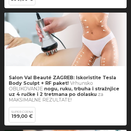
Salon Val Beauté ZAGREB: Iskoristite
Tesla
Body Sculpt + RF paket
!
Vrhunsko
OBLIKOVANJE
nogu, ruku, trbuha i stražnjice
uz 4 ručke i 2 tretmana po dolasku
za
MAKSIMALNE REZULTATE!
SUPER CIJENA
199,00 €