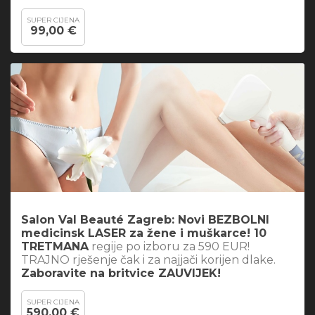
SUPER CIJENA
99,00 €
Salon Val Beauté Zagreb: Novi BEZBOLNI
medicinsk LASER za žene i muškarce! 10
TRETMANA
regije po izboru za 590 EUR!
TRAJNO rješenje čak i za najjači korijen dlake.
Zaboravite na britvice ZAUVIJEK!
SUPER CIJENA
590,00 €