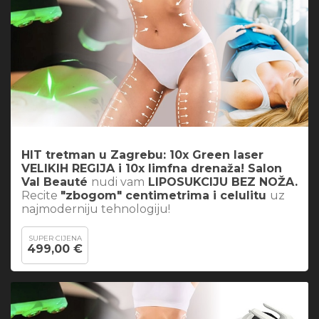
HIT tretman u Zagrebu: 10x Green laser
VELIKIH REGIJA i 10x limfna drenaža! Salon
Val Beauté
nudi vam
LIPOSUKCIJU BEZ NOŽA.
Recite
"zbogom" centimetrima i celulitu
uz
najmoderniju tehnologiju!
SUPER CIJENA
499,00 €