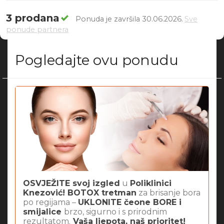
3 prodana
Ponuda je završila 30.06.2026.
Sve
ponude partnera
Pogledajte ovu ponudu
OSVJEŽITE svoj izgled
u
Poliklinici
Knezović! BOTOX tretman
za brisanje bora
po regijama –
UKLONITE čeone BORE i
smijalice
brzo, sigurno i s prirodnim
rezultatom.
Vaša ljepota, naš prioritet!