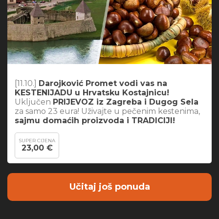
[11.10.]
Darojković Promet vodi vas na
KESTENIJADU u Hrvatsku Kostajnicu!
Uključen
PRIJEVOZ iz Zagreba i Dugog Sela
za samo 23 eura! Uživajte u pečenim kestenima,
sajmu domaćih proizvoda i TRADICIJI!
SUPER CIJENA
23,00 €
Učitaj još ponuda