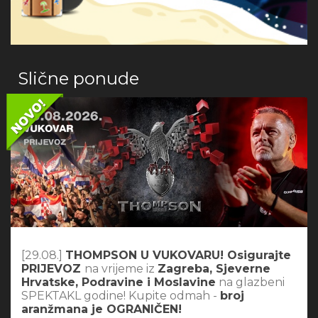
Slične ponude
[29.08.]
THOMPSON U VUKOVARU! Osigurajte
PRIJEVOZ
na vrijeme iz
Zagreba, Sjeverne
Hrvatske, Podravine i Moslavine
na glazbeni
SPEKTAKL godine! Kupite odmah -
broj
aranžmana je OGRANIČEN!