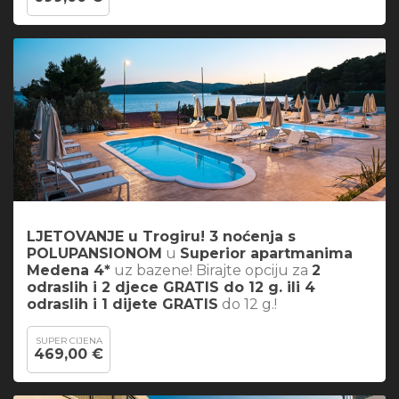
LJETOVANJE u Trogiru! 3 noćenja s
POLUPANSIONOM
u
Superior apartmanima
Medena 4*
uz bazene! Birajte opciju za
2
odraslih i 2 djece GRATIS do 12 g. ili 4
odraslih i 1 dijete GRATIS
do 12 g.!
SUPER CIJENA
469,00 €