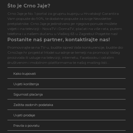
Što je Crno Jaje?
Crno Jaje je No. 1 portal za grupnu kupnju u Hrvatskoj! Garantira
Vam popuste do 90%, te dodatne popuste za svoje Newsletter
pretplatnike. Crno Jaje je jedinstveno jer njegove ponude možete
vidjeti i na televiziji - NovaTV i DomaTV, plaćati na više rata, putem
telefona i u našem dućanu u Vlaškoj 63 u Zagrebu! Posjetite nas!
Postanite naš partner, kontaktirajte nas!
Promovirajte se na TV-u, budite ispred Vaše konkurencije, budite dio
CrnoJaje.hr projekta! Model suradnje se temelji na promociji Vašeg
proizvoda ili usluge na televiziji, internetu, Facebooku i ostalim
društvenim i mobilnim platformama te našoj mailing listi...
Kako kupovati
Uvjeti korištenja
Sigurnost plaćanja
Zaštita osobnih podataka
Uvjeti prodaje
Pravila o povratu