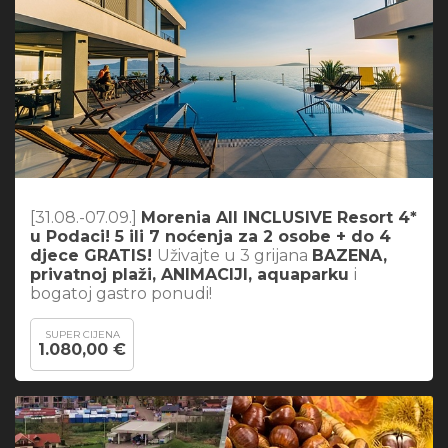
[31.08.-07.09.]
Morenia All INCLUSIVE Resort 4*
u Podaci! 5 ili 7 noćenja za 2 osobe + do 4
djece GRATIS!
Uživajte u 3 grijana
BAZENA,
privatnoj plaži, ANIMACIJI, aquaparku
i
bogatoj gastro ponudi!
SUPER CIJENA
1.080,00 €