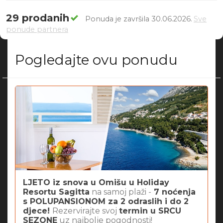
29 prodanih
Ponuda je završila 30.06.2026.
Sve
ponude partnera
Pogledajte ovu ponudu
LJETO iz snova u Omišu u Holiday
Resortu Sagitta
na samoj plaži -
7 noćenja
s
POLUPANSIONOM
za 2 odraslih i do 2
djece!
Rezervirajte svoj
termin u SRCU
SEZONE
uz najbolje pogodnosti!