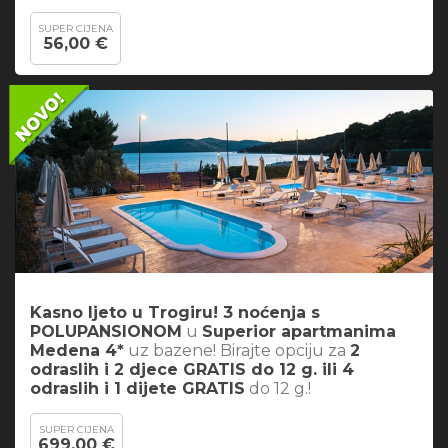
SUPER CIJENA
56,00 €
Kasno ljeto u Trogiru! 3 noćenja s
POLUPANSIONOM
u
Superior apartmanima
Medena 4*
uz bazene! Birajte opciju za
2
odraslih i 2 djece GRATIS do 12 g. ili 4
odraslih i 1 dijete GRATIS
do 12 g.!
SUPER CIJENA
699,00 €