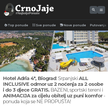
search
menu
#NajboljePonude
local_fire_department
format_list_bulleted
new_label
Top ponude
Sve ponude
Nove ponude
Putovanja
Hotel Adria 4*, Biograd
: Srpanjski
ALL
INCLUSIVE odmor uz 2 noćenja za 2 osobe
i do 3 djece GRATIS.
BAZENI, sportski tereni i
ANIMACIJA za cijelu obitelj uz puni komfor
-
ponuda
koja se NE PROPUŠTA!