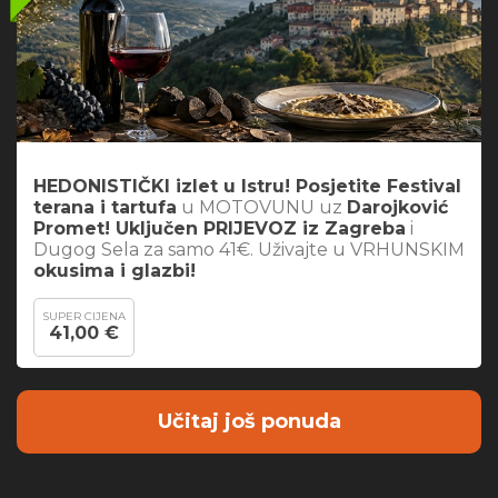
HEDONISTIČKI izlet u Istru! Posjetite Festival
terana i tartufa
u MOTOVUNU uz
Darojković
Promet! Uključen PRIJEVOZ iz Zagreba
i
Dugog Sela za samo 41€. Uživajte u VRHUNSKIM
okusima i glazbi!
SUPER CIJENA
41,00 €
Učitaj još ponuda