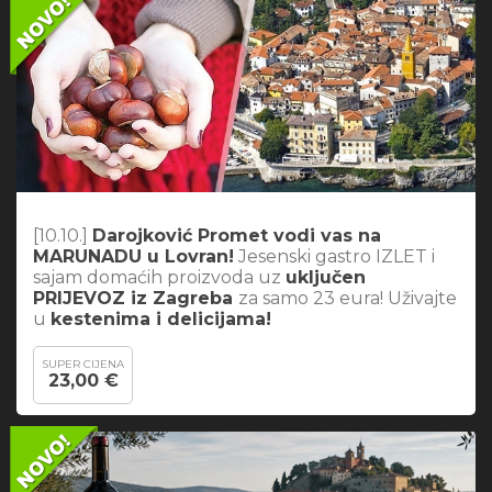
[10.10.]
Darojković Promet vodi vas na
MARUNADU u Lovran!
Jesenski gastro IZLET i
sajam domaćih proizvoda uz
uključen
PRIJEVOZ iz Zagreba
za samo 23 eura! Uživajte
u
kestenima i delicijama!
SUPER CIJENA
23,00 €