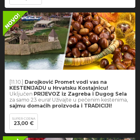
[11.10.]
Darojković Promet vodi vas na
KESTENIJADU u Hrvatsku Kostajnicu!
Uključen
PRIJEVOZ iz Zagreba i Dugog Sela
za samo 23 eura! Uživajte u pečenim kestenima,
sajmu domaćih proizvoda i TRADICIJI!
SUPER CIJENA
23,00 €