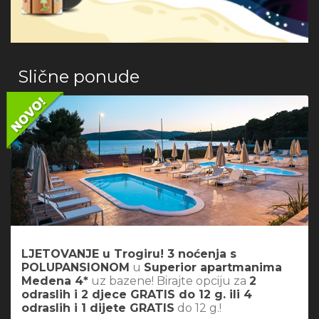
Slične ponude
LJETOVANJE u Trogiru! 3 noćenja s
POLUPANSIONOM
u
Superior apartmanima
Medena 4*
uz bazene! Birajte opciju za
2
odraslih i 2 djece GRATIS do 12 g. ili 4
odraslih i 1 dijete GRATIS
do 12 g.!