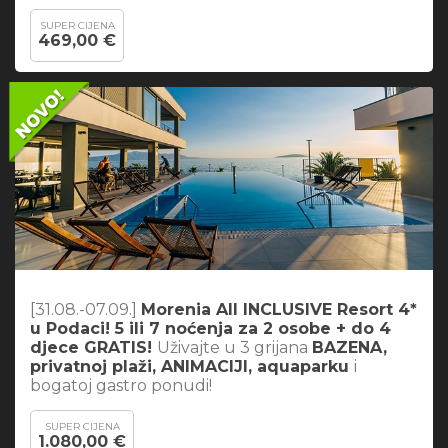
SUPER CIJENA
469,00 €
[31.08.-07.09.]
Morenia All INCLUSIVE Resort 4*
u Podaci! 5 ili 7 noćenja za 2 osobe + do 4
djece GRATIS!
Uživajte u 3 grijana
BAZENA,
privatnoj plaži, ANIMACIJI, aquaparku
i
bogatoj gastro ponudi!
SUPER CIJENA
1.080,00 €