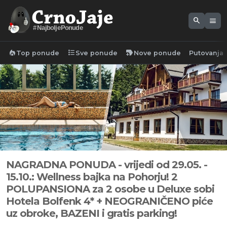
search
menu
#NajboljePonude
local_fire_department
format_list_bulleted
new_label
Top ponude
Sve ponude
Nove ponude
Putovanja
NAGRADNA PONUDA - vrijedi od 29.05. -
15.10.: Wellness bajka na Pohorju! 2
POLUPANSIONA za 2 osobe u Deluxe sobi
Hotela Bolfenk 4* + NEOGRANIČENO piće
uz obroke, BAZENI i gratis parking!