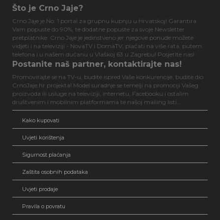
Što je Crno Jaje?
Crno Jaje je No. 1 portal za grupnu kupnju u Hrvatskoj! Garantira
Vam popuste do 90%, te dodatne popuste za svoje Newsletter
pretplatnike. Crno Jaje je jedinstveno jer njegove ponude možete
vidjeti i na televiziji - NovaTV i DomaTV, plaćati na više rata, putem
telefona i u našem dućanu u Vlaškoj 63 u Zagrebu! Posjetite nas!
Postanite naš partner, kontaktirajte nas!
Promovirajte se na TV-u, budite ispred Vaše konkurencije, budite dio
CrnoJaje.hr projekta! Model suradnje se temelji na promociji Vašeg
proizvoda ili usluge na televiziji, internetu, Facebooku i ostalim
društvenim i mobilnim platformama te našoj mailing listi...
Kako kupovati
Uvjeti korištenja
Sigurnost plaćanja
Zaštita osobnih podataka
Uvjeti prodaje
Pravila o povratu