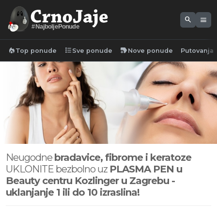
search
menu
#NajboljePonude
local_fire_department
format_list_bulleted
new_label
Top ponude
Sve ponude
Nove ponude
Putovanja
Neugodne
bradavice, fibrome i keratoze
UKLONITE bezbolno uz
PLASMA PEN u
Beauty centru Kozlinger u Zagrebu -
uklanjanje 1 ili do 10 izraslina!