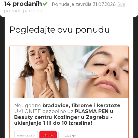
14 prodanih
Ponuda je završila 31.07.2026.
Sve
ponude partnera
Pogledajte ovu ponudu
Neugodne
bradavice, fibrome i keratoze
UKLONITE bezbolno uz
PLASMA PEN u
Beauty centru Kozlinger u Zagrebu -
uklanjanje 1 ili do 10 izraslina!
CIJENA
PUNA CIJENA
UŠTEDA