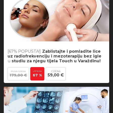
[67% POPUSTA!]
Zablistajte i pomladite lice
uz radiofrekvenciju i mezoterapiju bez igle
u
studiu za njegu tijela Touch u Varaždinu!
CIJENA
PUNA CIJENA
UŠTEDA
179,00 €
59,00 €
67 %