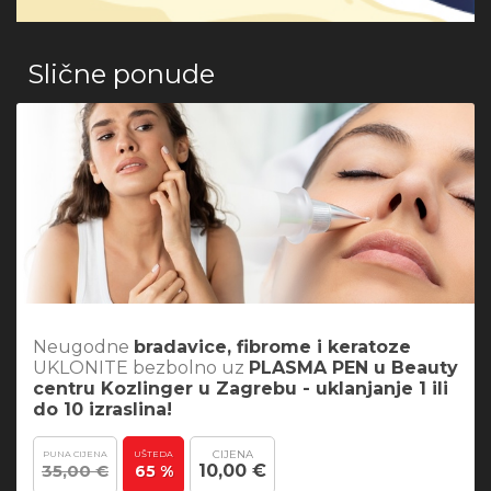
Slične ponude
Neugodne
bradavice, fibrome i keratoze
UKLONITE bezbolno uz
PLASMA PEN u Beauty
centru Kozlinger u Zagrebu - uklanjanje 1 ili
do 10 izraslina!
CIJENA
PUNA CIJENA
UŠTEDA
35,00 €
10,00 €
65 %