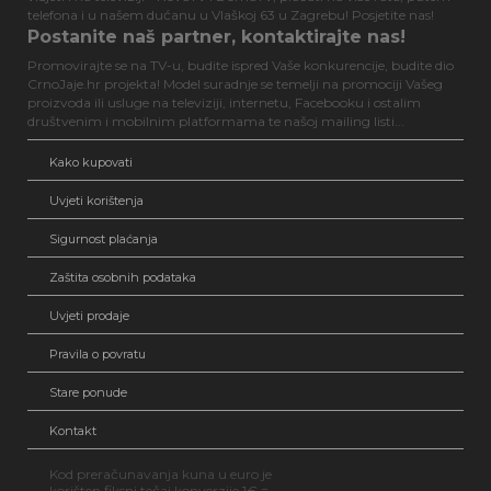
telefona i u našem dućanu u Vlaškoj 63 u Zagrebu! Posjetite nas!
Postanite naš partner, kontaktirajte nas!
Promovirajte se na TV-u, budite ispred Vaše konkurencije, budite dio
CrnoJaje.hr projekta! Model suradnje se temelji na promociji Vašeg
proizvoda ili usluge na televiziji, internetu, Facebooku i ostalim
društvenim i mobilnim platformama te našoj mailing listi...
Kako kupovati
Uvjeti korištenja
Sigurnost plaćanja
Zaštita osobnih podataka
Uvjeti prodaje
Pravila o povratu
Stare ponude
Kontakt
Kod preračunavanja kuna u euro je
korišten fiksni tečaj konverzije 1€ =