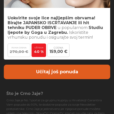
Uokvirite svoje lice najljepšim obrvama!
Birajte JAPANSKO ISCRTAVANJE ili hit
tehniku PUDER OBRVE
u popularnom
Studiu
ljepote by Goga u Zagrebu.
Iskoristite
vrhunsku ponudu i osigurajte svoj termin!
CIJENA
PUNA CIJENA
UŠTEDA
270,00 €
159,00 €
40 %
Učitaj još ponuda
Što je Crno Jaje?
Crno Jaje je No. 1 portal za grupnu kupnju u Hrvatskoj! Garantira
Vam popuste do 90%, te dodatne popuste za svoje Newsletter
pretplatnike. Crno Jaje je jedinstveno jer njegove ponude možete
vidjeti i na televiziji - NovaTV i DomaTV, plaćati na više rata, putem