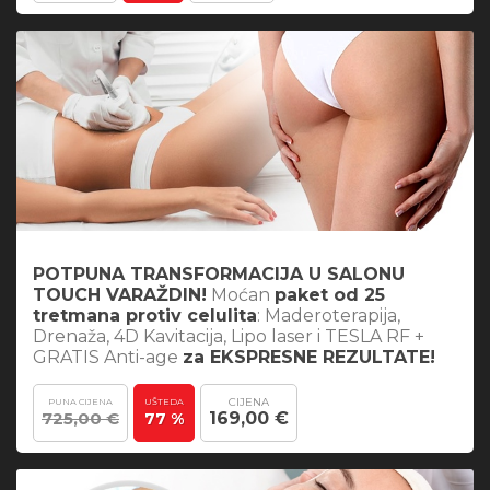
POTPUNA TRANSFORMACIJA U SALONU
TOUCH VARAŽDIN!
Moćan
paket od 25
tretmana protiv celulita
: Maderoterapija,
Drenaža, 4D Kavitacija, Lipo laser i TESLA RF +
GRATIS Anti-age
za EKSPRESNE REZULTATE!
CIJENA
PUNA CIJENA
UŠTEDA
725,00 €
169,00 €
77 %