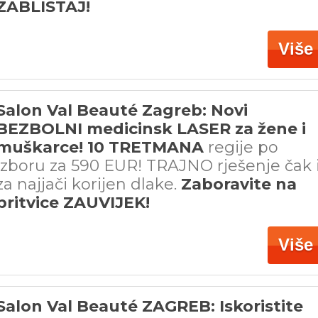
ZABLISTAJ!
Više
Salon Val Beauté Zagreb: Novi
BEZBOLNI medicinsk LASER za žene i
muškarce! 10 TRETMANA
regije po
izboru za 590 EUR! TRAJNO rješenje čak 
za najjači korijen dlake.
Zaboravite na
britvice ZAUVIJEK!
Više
Salon Val Beauté ZAGREB: Iskoristite