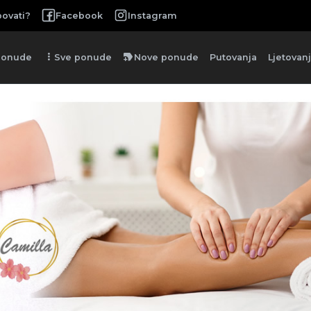
ovati?
Facebook
Instagram
more_vert
new_label
ponude
Sve ponude
Nove ponude
Putovanja
Ljetovan