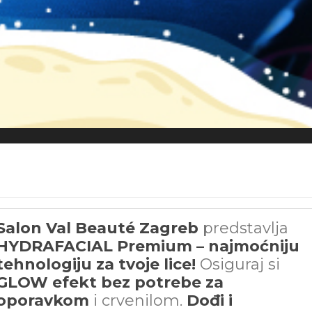
Salon Val Beauté Zagreb
predstavlja
HYDRAFACIAL Premium – najmoćniju
tehnologiju za tvoje lice!
Osiguraj si
GLOW efekt bez potrebe za
oporavkom
i crvenilom.
Dođi i