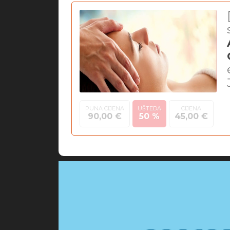
PUNA CIJENA
UŠTEDA
CIJENA
90,00 €
50 %
45,00 €