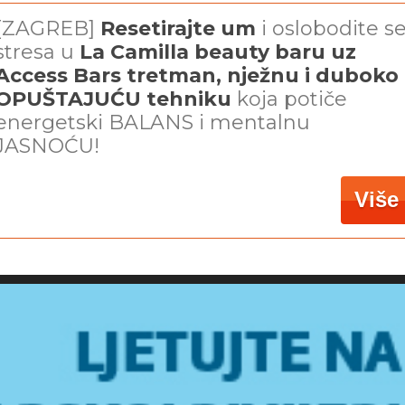
[ZAGREB]
Resetirajte um
i oslobodite s
stresa u
La Camilla beauty baru uz
Access Bars tretman, nježnu i duboko
OPUŠTAJUĆU tehniku
koja potiče
energetski BALANS i mentalnu
JASNOĆU!
Više