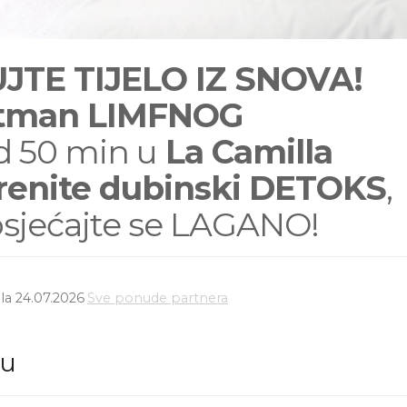
JTE TIJELO IZ SNOVA!
retman LIMFNOG
 50 min u
La Camilla
renite dubinski DETOKS
,
 osjećajte se LAGANO!
la 24.07.2026
Sve ponude partnera
du