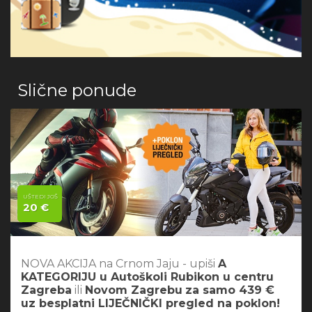
Slične ponude
UŠTEDI JOŠ
20 €
NOVA AKCIJA na Crnom Jaju - upiši
A
KATEGORIJU u Autoškoli Rubikon u centru
Zagreba
ili
Novom Zagrebu
za samo 439 €
uz besplatni LIJEČNIČKI pregled na poklon!