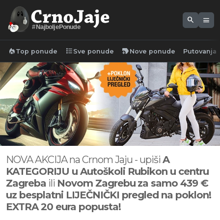
search
menu
#NajboljePonude
local_fire_department
format_list_bulleted
new_label
Top ponude
Sve ponude
Nove ponude
Putovanja
NOVA AKCIJA na Crnom Jaju - upiši
A
KATEGORIJU u Autoškoli Rubikon u centru
Zagreba
ili
Novom Zagrebu
za samo 439 €
uz besplatni LIJEČNIČKI pregled na poklon!
EXTRA 20 eura popusta!