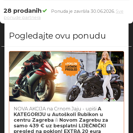
28 prodanih
Ponuda je završila 30.06.2026.
Sve
ponude partnera
Pogledajte ovu ponudu
NOVA AKCIJA na Crnom Jaju - upiši
A
KATEGORIJU u Autoškoli Rubikon u
centru Zagreba
ili
Novom Zagrebu
za
samo 439 € uz besplatni LIJEČNIČKI
pregled na poklon! EXTRA 20 eura