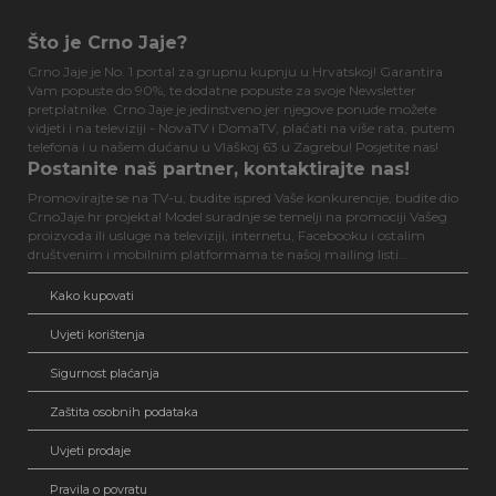
Što je Crno Jaje?
Crno Jaje je No. 1 portal za grupnu kupnju u Hrvatskoj! Garantira
Vam popuste do 90%, te dodatne popuste za svoje Newsletter
pretplatnike. Crno Jaje je jedinstveno jer njegove ponude možete
vidjeti i na televiziji - NovaTV i DomaTV, plaćati na više rata, putem
telefona i u našem dućanu u Vlaškoj 63 u Zagrebu! Posjetite nas!
Postanite naš partner, kontaktirajte nas!
Promovirajte se na TV-u, budite ispred Vaše konkurencije, budite dio
CrnoJaje.hr projekta! Model suradnje se temelji na promociji Vašeg
proizvoda ili usluge na televiziji, internetu, Facebooku i ostalim
društvenim i mobilnim platformama te našoj mailing listi...
Kako kupovati
Uvjeti korištenja
Sigurnost plaćanja
Zaštita osobnih podataka
Uvjeti prodaje
Pravila o povratu