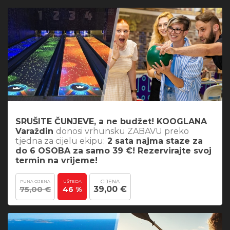
SRUŠITE ČUNJEVE, a ne budžet! KOOGLANA
Varaždin
donosi vrhunsku ZABAVU preko
tjedna za cijelu ekipu:
2 sata najma staze za
do 6 OSOBA za samo 39 €! Rezervirajte svoj
termin na vrijeme!
CIJENA
PUNA CIJENA
UŠTEDA
75,00 €
39,00 €
46 %