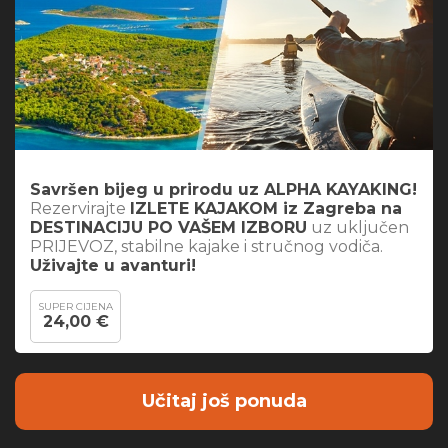
Savršen bijeg u prirodu uz ALPHA KAYAKING!
Rezervirajte
IZLETE KAJAKOM iz Zagreba na
DESTINACIJU PO VAŠEM IZBORU
uz uključen
PRIJEVOZ, stabilne kajake i stručnog vodiča.
Uživajte u avanturi!
SUPER CIJENA
24,00 €
Učitaj još ponuda