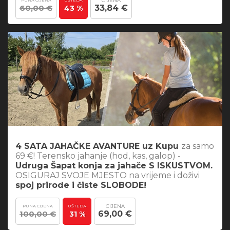
CIJENA
60,00 €
33,84 €
43 %
4 SATA JAHAČKE AVANTURE uz Kupu
za samo
69 €! Terensko jahanje (hod, kas, galop) -
Udruga Šapat konja za jahače S ISKUSTVOM.
OSIGURAJ SVOJE MJESTO na vrijeme i doživi
spoj prirode i čiste SLOBODE!
CIJENA
PUNA CIJENA
UŠTEDA
100,00 €
69,00 €
31 %