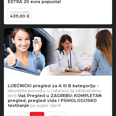
EXTRA 20 eura popusta!
SUPER CIJENA
439,00 €
LIJEČNIČKI pregled za A ili B kategoriju -
iskoristite ponudu
u Ustanovi za zdravstvenu
skrb
Vaš Pregled u ZAGREBU: KOMPLETAN
pregled, pregled vida i PSIHOLOGIJSKO
testiranje
po super cijeni!
PUNA CIJENA
UŠTEDA