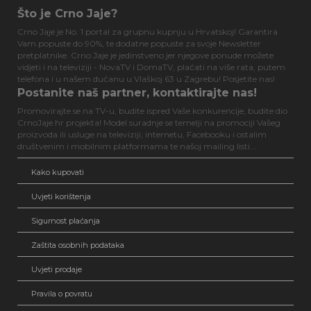
Što je Crno Jaje?
Crno Jaje je No. 1 portal za grupnu kupnju u Hrvatskoj! Garantira
Vam popuste do 90%, te dodatne popuste za svoje Newsletter
pretplatnike. Crno Jaje je jedinstveno jer njegove ponude možete
vidjeti i na televiziji - NovaTV i DomaTV, plaćati na više rata, putem
telefona i u našem dućanu u Vlaškoj 63 u Zagrebu! Posjetite nas!
Postanite naš partner, kontaktirajte nas!
Promovirajte se na TV-u, budite ispred Vaše konkurencije, budite dio
CrnoJaje.hr projekta! Model suradnje se temelji na promociji Vašeg
proizvoda ili usluge na televiziji, internetu, Facebooku i ostalim
društvenim i mobilnim platformama te našoj mailing listi...
Kako kupovati
Uvjeti korištenja
Sigurnost plaćanja
Zaštita osobnih podataka
Uvjeti prodaje
Pravila o povratu