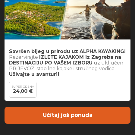
Savršen bijeg u prirodu uz ALPHA KAYAKING!
Rezervirajte
IZLETE KAJAKOM iz Zagreba na
DESTINACIJU PO VAŠEM IZBORU
uz uključen
PRIJEVOZ, stabilne kajake i stručnog vodiča.
Uživajte u avanturi!
SUPER CIJENA
24,00 €
Učitaj još ponuda