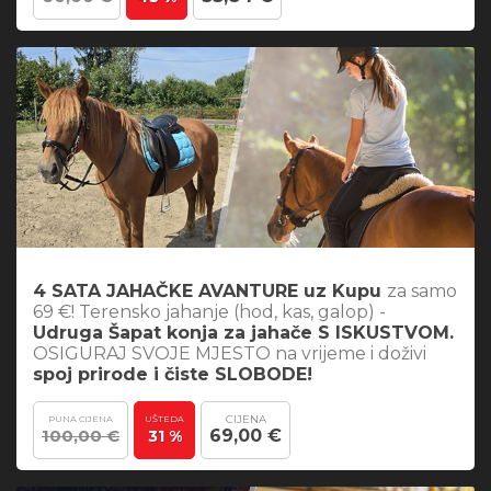
4 SATA JAHAČKE AVANTURE uz Kupu
za samo
69 €! Terensko jahanje (hod, kas, galop) -
Udruga Šapat konja za jahače S ISKUSTVOM.
OSIGURAJ SVOJE MJESTO na vrijeme i doživi
spoj prirode i čiste SLOBODE!
CIJENA
PUNA CIJENA
UŠTEDA
100,00 €
69,00 €
31 %