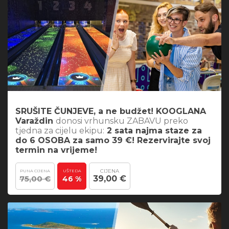
SRUŠITE ČUNJEVE, a ne budžet! KOOGLANA
Varaždin
donosi vrhunsku ZABAVU preko
tjedna za cijelu ekipu:
2 sata najma staze za
do 6 OSOBA za samo 39 €! Rezervirajte svoj
termin na vrijeme!
CIJENA
PUNA CIJENA
UŠTEDA
75,00 €
39,00 €
46 %