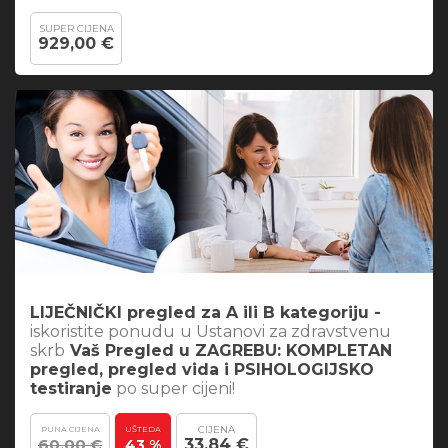
SUPER CIJENA
929,00 €
LIJEČNIČKI pregled za A ili B kategoriju -
iskoristite ponudu
u Ustanovi za zdravstvenu
skrb
Vaš Pregled u ZAGREBU: KOMPLETAN
pregled, pregled vida i PSIHOLOGIJSKO
testiranje
po super cijeni!
CIJENA
PUNA CIJENA
UŠTEDA
60,00 €
33,84 €
43 %