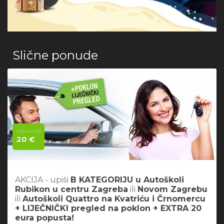
Slične ponude
UŠTEDI JOŠ
20 €
AKCIJA - upiši
B KATEGORIJU u Autoškoli
Rubikon u centru Zagreba
ili
Novom Zagrebu
ili
Autoškoli Quattro na Kvatriću i Črnomercu
+ LIJEČNIČKI pregled na poklon + EXTRA 20
eura popusta!