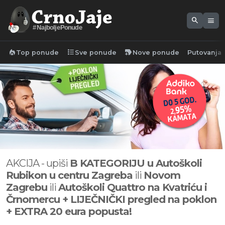
search
menu
#NajboljePonude
local_fire_department
format_list_bulleted
new_label
Top ponude
Sve ponude
Nove ponude
Putovanja
AKCIJA - upiši
B KATEGORIJU u Autoškoli
Rubikon u centru Zagreba
ili
Novom
Zagrebu
ili
Autoškoli Quattro na Kvatriću i
Črnomercu + LIJEČNIČKI pregled na poklon
+ EXTRA 20 eura popusta!