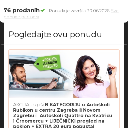
76 prodanih
Ponuda je završila 30.06.2026.
Sve
ponude partnera
Pogledajte ovu ponudu
AKCIJA - upiši
B KATEGORIJU u Autoškoli
Rubikon u centru Zagreba
ili
Novom
Zagrebu
ili
Autoškoli Quattro na Kvatriću
i Črnomercu + LIJEČNIČKI pregled na
poklon + EXTRA 20 eura popusta!