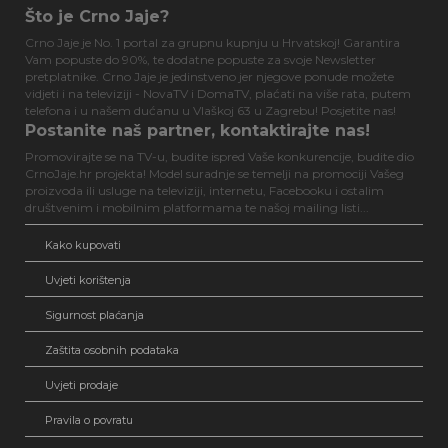
Što je Crno Jaje?
Crno Jaje je No. 1 portal za grupnu kupnju u Hrvatskoj! Garantira
Vam popuste do 90%, te dodatne popuste za svoje Newsletter
pretplatnike. Crno Jaje je jedinstveno jer njegove ponude možete
vidjeti i na televiziji - NovaTV i DomaTV, plaćati na više rata, putem
telefona i u našem dućanu u Vlaškoj 63 u Zagrebu! Posjetite nas!
Postanite naš partner, kontaktirajte nas!
Promovirajte se na TV-u, budite ispred Vaše konkurencije, budite dio
CrnoJaje.hr projekta! Model suradnje se temelji na promociji Vašeg
proizvoda ili usluge na televiziji, internetu, Facebooku i ostalim
društvenim i mobilnim platformama te našoj mailing listi...
Kako kupovati
Uvjeti korištenja
Sigurnost plaćanja
Zaštita osobnih podataka
Uvjeti prodaje
Pravila o povratu