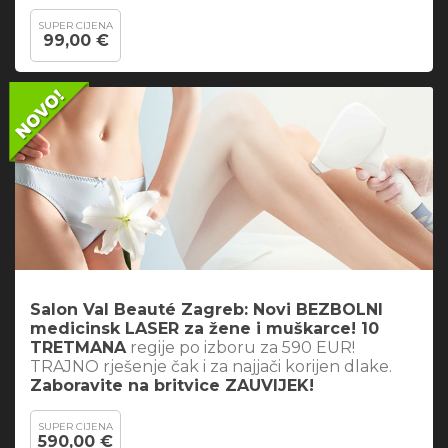
SUPER CIJENA
99,00 €
Salon Val Beauté Zagreb: Novi BEZBOLNI
medicinsk LASER za žene i muškarce! 10
TRETMANA
regije po izboru za 590 EUR!
TRAJNO rješenje čak i za najjači korijen dlake.
Zaboravite na britvice ZAUVIJEK!
SUPER CIJENA
590,00 €