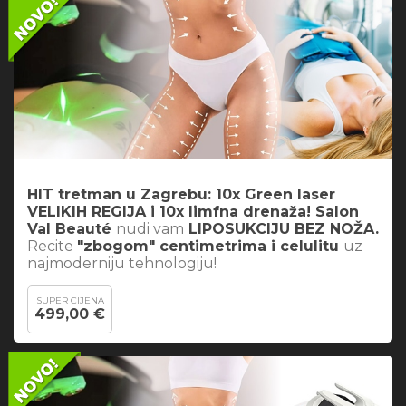
HIT tretman u Zagrebu: 10x Green laser
VELIKIH REGIJA i 10x limfna drenaža! Salon
Val Beauté
nudi vam
LIPOSUKCIJU BEZ NOŽA.
Recite
"zbogom" centimetrima i celulitu
uz
najmoderniju tehnologiju!
SUPER CIJENA
499,00 €