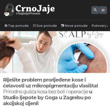
search
menu
#NajboljePonude
local_fire_department
format_list_bulleted
new_label
Top ponude
Sve ponude
Nove ponude
Putovanja
Riješite problem prorijeđene kose i
ćelavosti uz mikropigmentaciju vlasišta!
Prirodno gušća kosa bez boli i operacije
u
Studio ljepote by Goga u Zagrebu po
akcijskoj cijeni!