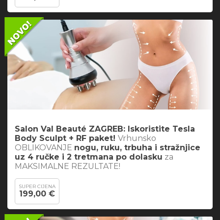
Salon Val Beauté ZAGREB: Iskoristite
Tesla
Body Sculpt + RF paket
!
Vrhunsko
OBLIKOVANJE
nogu, ruku, trbuha i stražnjice
uz 4 ručke i 2 tretmana po dolasku
za
MAKSIMALNE REZULTATE!
SUPER CIJENA
199,00 €