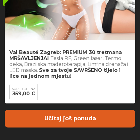
Val Beauté Zagreb: PREMIUM 30 tretmana
MRŠAVLJENJA!
Tesla RF, Green laser, Termo
deka, Brazilska maderoterapija, Limfna drenaža i
LED maska.
Sve za tvoje SAVRŠENO tijelo i
lice na jednom mjestu!
SUPER CIJENA
359,00 €
Učitaj još ponuda