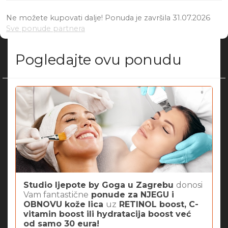
Ne možete kupovati dalje! Ponuda je završila 31.07.2026
Sve ponude partnera
Pogledajte ovu ponudu
Studio ljepote by Goga u Zagrebu
donosi
Vam fantastične
ponude za NJEGU i
OBNOVU kože lica
uz
RETINOL boost, C-
vitamin boost ili hydratacija boost već
od samo 30 eura!