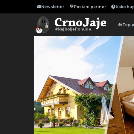
mail
handshake
help
Newsletter
Postani partner
Kako kup
local_fire_department
Top 
#NajboljePonude