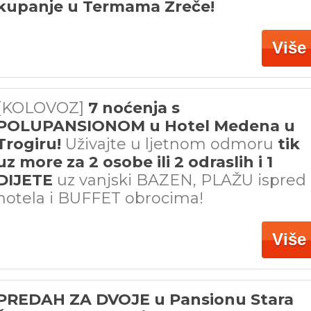
kupanje u Termama Zreče!
Više
[KOLOVOZ]
7 noćenja s
POLUPANSIONOM u Hotel Medena u
Trogiru!
Uživajte u ljetnom odmoru
tik
uz more za 2 osobe ili 2 odraslih i 1
DIJETE
uz vanjski BAZEN, PLAŽU ispred
hotela i BUFFET obrocima!
Više
PREDAH ZA DVOJE u Pansionu Stara