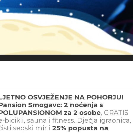
LJETNO OSVJEŽENJE NA POHORJU!
Pansion Smogavc: 2 noćenja s
POLUPANSIONOM za 2 osobe
, GRATIS
e-bicikli, sauna i fitness. Dječja igraonica,
čisti seoski mir i
25% popusta na