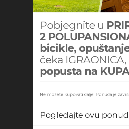
Pobjegnite u
PRIR
2 POLUPANSIONA
bicikle, opuštanje
čeka IGRAONICA, 
popusta na KUP
Ne možete kupovati dalje! Ponuda je završi
Pogledajte ovu ponu