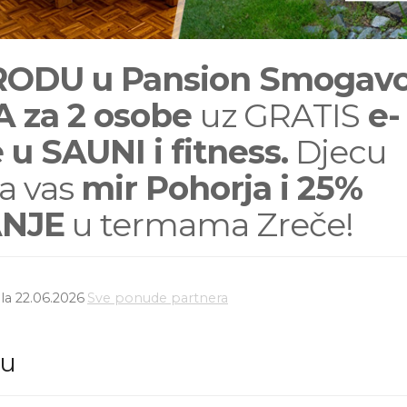
ODU u Pansion Smogavc
 za 2 osobe
uz GRATIS
e-
 u SAUNI i fitness.
Djecu
a vas
mir Pohorja i 25%
ANJE
u termama Zreče!
la 22.06.2026
Sve ponude partnera
du