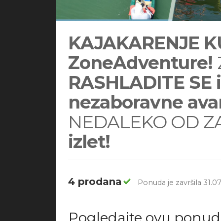
KAJAKARENJE K
ZoneAdventure!
RASHLADITE SE i 
nezaboravne ava
NEDALEKO OD Z
izlet!
4 prodana
Ponuda je završila 31.07
Pogledajte ovu ponu