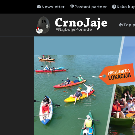
mail
handshake
help
Newsletter
Postani partner
Kako kup
local_fire_department
Top 
#NajboljePonude