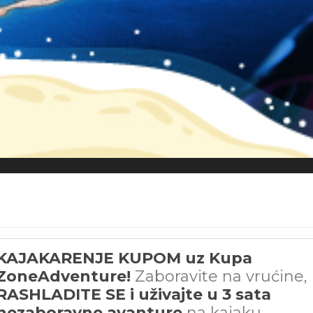
KAJAKARENJE KUPOM uz Kupa
ZoneAdventure!
Zaboravite na vrućine,
RASHLADITE SE i uživajte u 3 sata
nezaboravne avanture
na kajaku