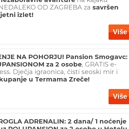
NEDALEKO OD ZAGREBA za
savršen
ljetni izlet!
Više
NJE NA POHORJU! Pansion Smogavc:
LUPANSIONOM za 2 osobe
, GRATIS e-
ness. Dječja igraonica, čisti seoski mir i
kupanje u Termama Zreče!
Više
ROGLA ADRENALIN: 2 dana/ 1 noćenje
uz POLUPANSION za 2 osobe u Hotelu