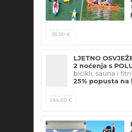
SUPER CIJENA
35,00 €
LJETNO OSVJEŽE
2 noćenja s PO
bicikli, sauna i fit
25% popusta na 
SUPER CIJENA
284,00 €