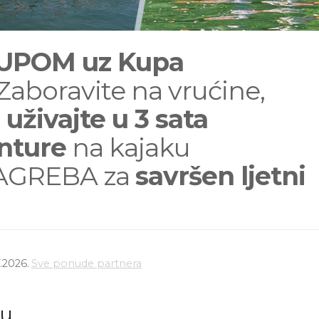
UPOM uz Kupa
Zaboravite na vrućine,
uživajte u 3 sata
nture
na kajaku
AGREBA za
savršen ljetni
.2026.
Sve ponude partnera
du