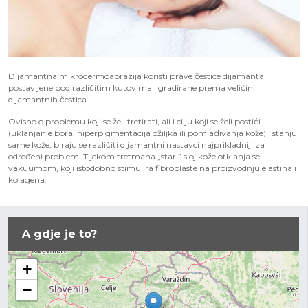
Dijamantna mikrodermoabrazija koristi prave čestice dijamanta
postavljene pod različitim kutovima i gradirane prema veličini
dijamantnih čestica.
Ovisno o problemu koji se želi tretirati, ali i cilju koji se želi postići
(uklanjanje bora, hiperpigmentacija ožiljka ili pomlađivanja kože) i stanju
same kože, biraju se različiti dijamantni nastavci najprikladniji za
određeni problem. Tijekom tretmana „stari” sloj kože otklanja se
vakuumom, koji istodobno stimulira fibroblaste na proizvodnju elastina i
kolagena.
A gdje je to?
+
−