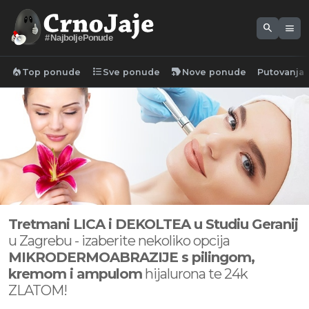
search
menu
#NajboljePonude
local_fire_department
format_list_bulleted
new_label
Top ponude
Sve ponude
Nove ponude
Putovanja
Tretmani LICA i DEKOLTEA u Studiu Geranij
u Zagrebu - izaberite nekoliko opcija
MIKRODERMOABRAZIJE s pilingom,
kremom i ampulom
hijalurona te 24k
ZLATOM!