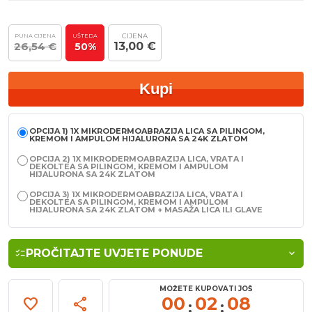
CIJENA
PUNA CIJENA
UŠTEDA
26,54 €
13,00 €
50%
Kupi
OPCIJA 1) 1X MIKRODERMOABRAZIJA LICA SA PILINGOM,
KREMOM I AMPULOM HIJALURONA SA 24K ZLATOM
OPCIJA 2) 1X MIKRODERMOABRAZIJA LICA, VRATA I
DEKOLTEA SA PILINGOM, KREMOM I AMPULOM
HIJALURONA SA 24K ZLATOM
OPCIJA 3) 1X MIKRODERMOABRAZIJA LICA, VRATA I
DEKOLTEA SA PILINGOM, KREMOM I AMPULOM
HIJALURONA SA 24K ZLATOM + MASAŽA LICA ILI GLAVE
checklist
PROČITAJTE UVJETE PONUDE
keyboard_arrow_down
MOŽETE KUPOVATI JOŠ
00
02
08
favorite
share
:
: