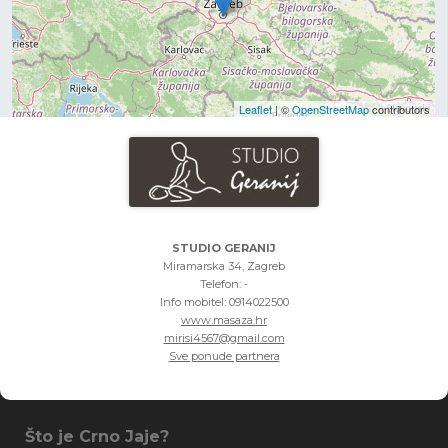
Leaflet
| ©
OpenStreetMap
contributors
STUDIO GERANIJ
Miramarska 34, Zagreb
Telefon: -
Info mobitel:
0914022500
www.masaza.hr
mirisi4567@gmail.com
Sve ponude partnera
Što je Crno Jaje?