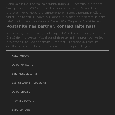
Crno Jaje je No. 1 portal za grupnu kupnju u Hrvatskoj! Garantira
Vam popuste do 90%, te dodatne popuste za svoje Newsletter
pretplatnike. Crno Jaje je jedinstveno jer njegove ponude možete
vidjeti i na televiziji - NovaTV i DomaTV, plaćati na više rata, putem
telefona i u našem dućanu u Vlaškoj 63 u Zagrebu! Posjetite nas!
Postanite naš partner, kontaktirajte nas!
Promovirajte se na TV-u, budite ispred Vaše konkurencije, budite dio
CrnoJaje.hr projekta! Model suradnje se temelji na promociji Vašeg
proizvoda ili usluge na televiziji, internetu, Facebooku i ostalim
društvenim i mobilnim platformama te našoj mailing listi...
Kako kupovati
Uvjeti korištenja
Sigurnost plaćanja
Zaštita osobnih podataka
Uvjeti prodaje
Pravila o povratu
Stare ponude