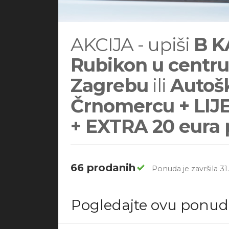
AKCIJA - upiši
B K
Rubikon u centr
Zagrebu
ili
Autošk
Črnomercu + LIJ
+ EXTRA 20 eura 
66 prodanih
Ponuda je završila 31
Pogledajte ovu ponu