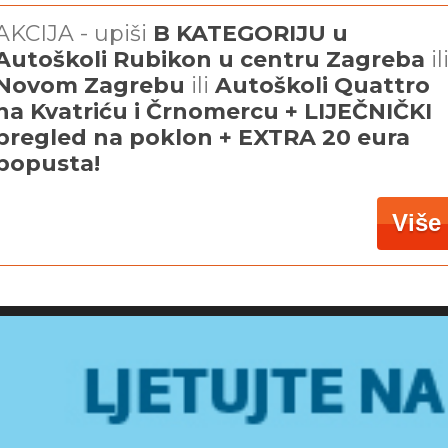
AKCIJA - upiši
B KATEGORIJU u
Autoškoli Rubikon u centru Zagreba
il
Novom Zagrebu
ili
Autoškoli Quattro
na Kvatriću i Črnomercu + LIJEČNIČKI
pregled na poklon + EXTRA 20 eura
popusta!
Više