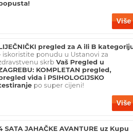
popusta!
Više
LIJEČNIČKI pregled za A ili B kategorij
-
iskoristite ponudu
u Ustanovi za
zdravstvenu skrb
Vaš Pregled u
ZAGREBU: KOMPLETAN pregled,
pregled vida i PSIHOLOGIJSKO
testiranje
po super cijeni!
Više
4 SATA JAHAČKE AVANTURE uz Kupu