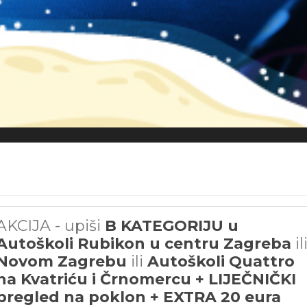
AKCIJA - upiši
B KATEGORIJU u
Autoškoli Rubikon u centru Zagreba
il
Novom Zagrebu
ili
Autoškoli Quattro
na Kvatriću i Črnomercu + LIJEČNIČKI
pregled na poklon + EXTRA 20 eura