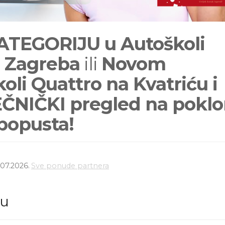
ATEGORIJU u Autoškoli
u Zagreba
ili
Novom
oli Quattro na Kvatriću i
EČNIČKI pregled na pokl
popusta!
.07.2026.
Sve ponude partnera
du