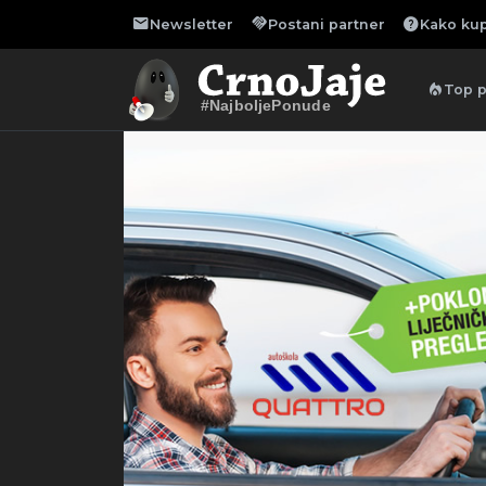
mail
handshake
help
Newsletter
Postani partner
Kako kup
local_fire_department
Top 
#NajboljePonude