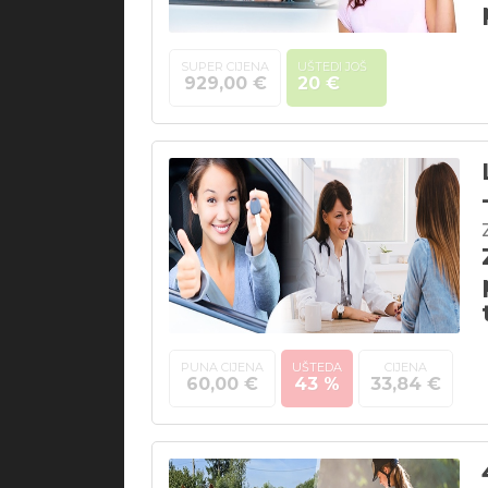
SUPER CIJENA
UŠTEDI JOŠ
929,00 €
20 €
PUNA CIJENA
UŠTEDA
CIJENA
60,00 €
43 %
33,84 €