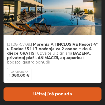
[31.08.-07.09.]
Morenia All INCLUSIVE Resort 4*
u Podaci! 5 ili 7 noćenja za 2 osobe + do 4
djece GRATIS!
Uživajte u 3 grijana
BAZENA,
privatnoj plaži, ANIMACIJI, aquaparku
i
bogatoj gastro ponudi!
SUPER CIJENA
1.080,00 €
Učitaj još ponuda