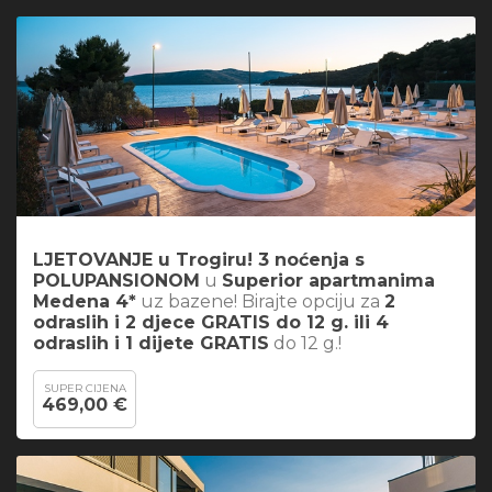
LJETOVANJE u Trogiru! 3 noćenja s
POLUPANSIONOM
u
Superior apartmanima
Medena 4*
uz bazene! Birajte opciju za
2
odraslih i 2 djece GRATIS do 12 g. ili 4
odraslih i 1 dijete GRATIS
do 12 g.!
SUPER CIJENA
469,00 €