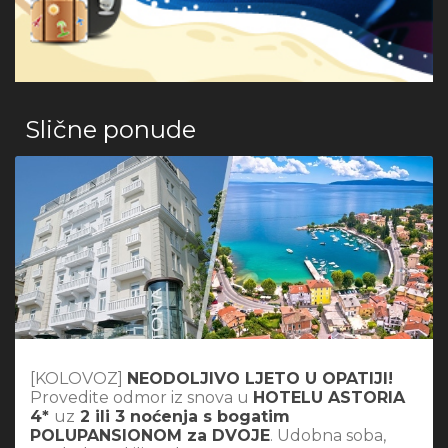
Slične ponude
[KOLOVOZ]
NEODOLJIVO LJETO U OPATIJI!
Provedite odmor iz snova u
HOTELU ASTORIA
4*
uz
2 ili 3 noćenja s bogatim
POLUPANSIONOM za DVOJE
. Udobna soba,