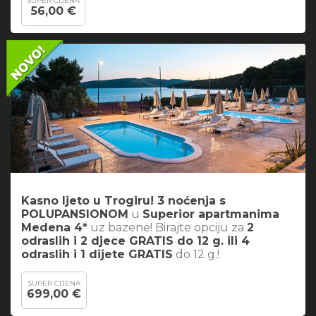
SUPER CIJENA
56,00 €
Kasno ljeto u Trogiru! 3 noćenja s
POLUPANSIONOM
u
Superior apartmanima
Medena 4*
uz bazene! Birajte opciju za
2
odraslih i 2 djece GRATIS do 12 g. ili 4
odraslih i 1 dijete GRATIS
do 12 g.!
SUPER CIJENA
699,00 €