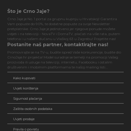
Što je Crno Jaje?
Crno Jaje je No. 1 portal za grupnu kupnju u Hrvatskoj! Garantira
Vam popuste do 90%, te dodatne popuste za svoje Newsletter
pretplatnike. Crno Jaje je jedinstveno jer njegove ponude možete
vidjeti i na televiziji - NovaTV i DomaTV, plaćati na više rata, putem
telefona i u našem dućanu u Vlaškoj 63 u Zagrebu! Posjetite nas!
Postanite naš partner, kontaktirajte nas!
Promovirajte se na TV-u, budite ispred Vaše konkurencije, budite dio
CrnoJaje.hr projekta! Model suradnje se temelji na promociji Vašeg
proizvoda ili usluge na televiziji, internetu, Facebooku i ostalim
društvenim i mobilnim platformama te našoj mailing listi...
Kako kupovati
Uvjeti korištenja
Sigurnost plaćanja
Zaštita osobnih podataka
Uvjeti prodaje
Pravila o povratu