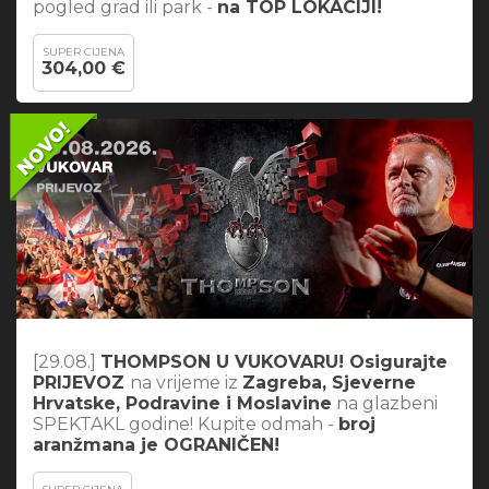
pogled grad ili park -
na TOP LOKACIJI!
SUPER CIJENA
304,00 €
[29.08.]
THOMPSON U VUKOVARU! Osigurajte
PRIJEVOZ
na vrijeme iz
Zagreba, Sjeverne
Hrvatske, Podravine i Moslavine
na glazbeni
SPEKTAKL godine! Kupite odmah -
broj
aranžmana je OGRANIČEN!