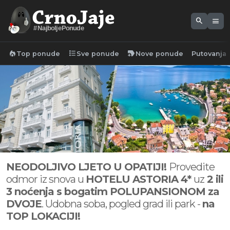
search
menu
#NajboljePonude
local_fire_department
format_list_bulleted
new_label
Top ponude
Sve ponude
Nove ponude
Putovanja
NEODOLJIVO LJETO U OPATIJI!
Provedite
odmor iz snova u
HOTELU ASTORIA 4*
uz
2 ili
3 noćenja s bogatim POLUPANSIONOM za
DVOJE
. Udobna soba, pogled grad ili park -
na
TOP LOKACIJI!