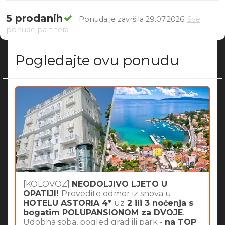
5 prodanih
Ponuda je završila 29.07.2026.
Sve
ponude partnera
Pogledajte ovu ponudu
[KOLOVOZ]
NEODOLJIVO LJETO U
OPATIJI!
Provedite odmor iz snova u
HOTELU ASTORIA 4*
uz
2 ili 3 noćenja s
bogatim POLUPANSIONOM za DVOJE
.
Udobna soba, pogled grad ili park -
na TOP