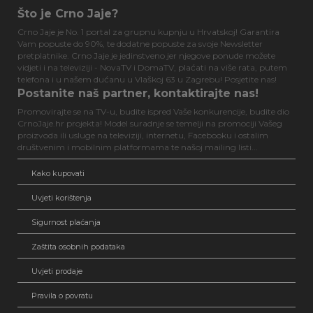
Što je Crno Jaje?
Crno Jaje je No. 1 portal za grupnu kupnju u Hrvatskoj! Garantira
Vam popuste do 90%, te dodatne popuste za svoje Newsletter
pretplatnike. Crno Jaje je jedinstveno jer njegove ponude možete
vidjeti i na televiziji - NovaTV i DomaTV, plaćati na više rata, putem
telefona i u našem dućanu u Vlaškoj 63 u Zagrebu! Posjetite nas!
Postanite naš partner, kontaktirajte nas!
Promovirajte se na TV-u, budite ispred Vaše konkurencije, budite dio
CrnoJaje.hr projekta! Model suradnje se temelji na promociji Vašeg
proizvoda ili usluge na televiziji, internetu, Facebooku i ostalim
društvenim i mobilnim platformama te našoj mailing listi...
Kako kupovati
Uvjeti korištenja
Sigurnost plaćanja
Zaštita osobnih podataka
Uvjeti prodaje
Pravila o povratu