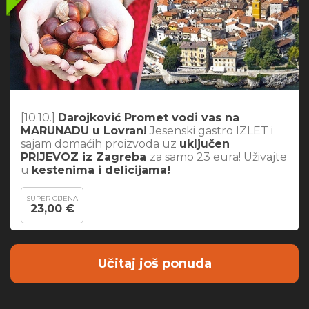
[10.10.]
Darojković Promet vodi vas na
MARUNADU u Lovran!
Jesenski gastro IZLET i
sajam domaćih proizvoda uz
uključen
PRIJEVOZ iz Zagreba
za samo 23 eura! Uživajte
u
kestenima i delicijama!
SUPER CIJENA
23,00 €
Učitaj još ponuda