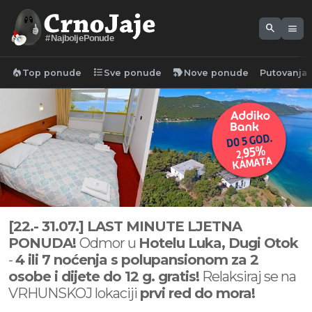
search
menu
#NajboljePonude
local_fire_department
format_list_bulleted
new_label
Top ponude
Sve ponude
Nove ponude
Putovanja
[22.- 31.07.
]
LAST MINUTE LJETNA
PONUDA!
Odmor u
Hotelu Luka, Dugi Otok
-
4 ili 7 noćenja s polupansionom za 2
osobe i dijete do 12 g. gratis!
Relaksiraj se na
VRHUNSKOJ lokaciji
prvi red do mora!