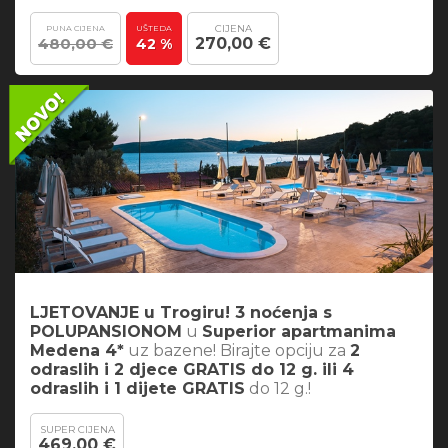
CIJENA
PUNA CIJENA
UŠTEDA
480,00 €
270,00 €
42 %
LJETOVANJE u Trogiru! 3 noćenja s
POLUPANSIONOM
u
Superior apartmanima
Medena 4*
uz bazene! Birajte opciju za
2
odraslih i 2 djece GRATIS do 12 g. ili 4
odraslih i 1 dijete GRATIS
do 12 g.!
SUPER CIJENA
469,00 €