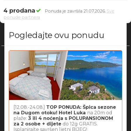
4 prodana
Ponuda je završila 21.07.2026.
Sve
ponude partnera
Pogledajte ovu ponudu
[12.08.-24.08.]
TOP PONUDA: Špica sezone
na Dugom otoku! Hotel Luka
na 20m od
plaže:
3 ili 4 noćenja s POLUPANSIONOM
za 2 osobe + dijete
do 12g GRATIS.
Isplanirajte savršen ljetni BIJEG!