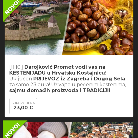
[11.10.]
Darojković Promet vodi vas na
KESTENIJADU u Hrvatsku Kostajnicu!
Uključen
PRIJEVOZ iz Zagreba i Dugog Sela
za samo 23 eura! Uživajte u pečenim kestenima,
sajmu domaćih proizvoda i TRADICIJI!
SUPER CIJENA
23,00 €