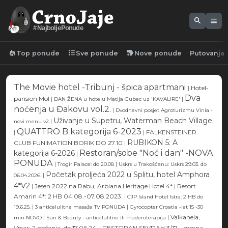
search
menu
#NajboljePonude
local_fire_department
format_list_bulleted
new_label
Top ponude
Sve ponude
Nove ponude
Putovanja
The Movie hotel -Tribunj - špica apartmani
|
Hotel-
Dva
pansion Mol
|
|
DAN ŽENA u hotelu Matija Gubec uz 'KAVALIRE'
noćenja u Đakovu vol.2.
|
Dvodnevni posjet Agroturizmu Vinia -
Uživanje u Supetru, Waterman Beach Village
|
novi menu v2
QUATTRO B kategorija 6-2023
|
|
FALKENSTEINER
RUBIKON 5: A
CLUB FUNIMATION BORIK DO 27.10
|
Restoran/sobe "Noć i dan" -NOVA
kategorija 6-2026
|
PONUDA
|
|
Trogir Palace: do 20.08
Uskrs u Trakošćanu: Uskrs 29.03. do
Početak proljeća 2022 u Splitu, hotel Amphora
|
06.04.2026.
4*V2
|
Jesen 2022 na Rabu, Arbiana Heritage Hotel 4*
|
Resort
Amarin 4*: 2 HB 04.08.-07.08.2023.
|
CJP Island Hotel Istra: 2 HB do
|
|
19.6.25.
3 anticelulitne masaže TV PONUDA
Gyrocopter Croatia -let 15 -30
|
|
Valkanela,
min NOVO
Sun & Beauty - anticelulitne ili maderoterapija
Vrsar: 2 noćenja, do 17.06.24.
|
RESTORAN SEVDAH 3/17 - mesna