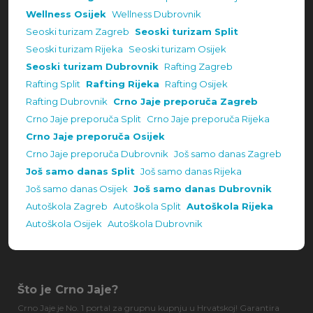
Wellness Osijek
Wellness Dubrovnik
Seoski turizam Zagreb
Seoski turizam Split
Seoski turizam Rijeka
Seoski turizam Osijek
Seoski turizam Dubrovnik
Rafting Zagreb
Rafting Split
Rafting Rijeka
Rafting Osijek
Rafting Dubrovnik
Crno Jaje preporuča Zagreb
Crno Jaje preporuča Split
Crno Jaje preporuča Rijeka
Crno Jaje preporuča Osijek
Crno Jaje preporuča Dubrovnik
Još samo danas Zagreb
Još samo danas Split
Još samo danas Rijeka
Još samo danas Osijek
Još samo danas Dubrovnik
Autoškola Zagreb
Autoškola Split
Autoškola Rijeka
Autoškola Osijek
Autoškola Dubrovnik
Što je Crno Jaje?
Crno Jaje je No. 1 portal za grupnu kupnju u Hrvatskoj! Garantira