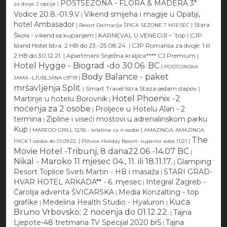
POSTSEZONA - FLORA & MADERA 3*
|
za dvoje 2 opcije
Vodice 20.8.-01.9.V
Vikend smijeha i magije u Opatiji,
|
hotel Ambasador
|
|
Stara
Resort Dalmacija ŠPICA SEZONE 7 MJESEC
Škola - vikend sa kupanjem
|
KARNEVAL U VENECIJI –¨top
|
CJP
Island Hotel Istra: 2 HB do 23.-25.08.24.
|
CJP Romansa za dvoje: 1 ili
2 HB do 30.12.21.
|
Apartmani Snježna kraljica**** CJ Premium
|
Hotel Hygge - Biograd -do 30.06. BC
|
POSTOJNSKA
Body Balance - paket
|
JAMA -LJUBLJANA c9719
mršavljenja Split
|
Smart Travel Istra Staza sedam slapov
|
Hotel Phoenix -2
Martinje u hotelu Borovnik
|
noćenja za 2 osobe
Proljeće u Hotelu Alan - 2
|
termina
Zipline i viseći mostovi u adrenalinskom parku
|
Kup
|
|
MAREDO GRILL 12/16 - teletina za 4 osobe
AMAZINGA: AMAZINGA
The
|
|
PACK 1 osoba do 01.09.22.
Plitvice Holiday Resort- superior soba 11/21
Movie Hotel -Tribunj, 8 dana22.06 -14.07 BC
|
Nikal - Maroko 11 mjesec 04., 11. ili 18.11.17.
Glamping
|
Resort Toplice Sveti Martin - HB i masaža
STARI GRAD-
|
HVAR HOTEL ARKADA** - 6. mjesec
Integral Zagreb -
|
Čarolija adventa ŠVICARSKA
Media Konzalting - top
|
Kuća
grafike
Medelina Health Studio - Hyaluron
|
|
Bruno Vrbovsko: 2 noćenja do 01.12.22.
Tajna
|
Ljepote-48 tretmana TV Specijal 2020 br5
Tajna
|