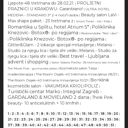
Ljepote-48 tretmana do 28.02.21.
PROLJETNI
|
PRAZNICI U KRAKOWU- Garantirano!
|
ULTRA HOTEL
Beauty salon LaVi -
MEDENA - STANDARD 3* 2-4 noći/1 osoba
|
Max shape paket - 23 tretmana z
|
|
Smart Travel - trst i frida
Romantika u Splitu, hotel Atrium 5*
Poliklinika
|
Knezovic- Botox®- po regijama
|
Restoran/sobe "Noć i dan" -
Poliklinika Knezovic- Botox®- po regijama
|
|
Glitter&Glam - 2 lokacije specijal mršavljenje
Melanis -
|
Studio za njegu lica i tijela shr veliki
Melanis - Studio za
|
Best travel - Ljubljana
njegu lica i tijela shr veliki
|
advent i shopping
|
|
Salon Vabela Prečko- 28 tretmana last minute
|
Kozmeticki salon Talija -
The Movie Pub - gurmanska plata
maderoterapija
|
The Room Osijek-40 tretmana mrsavljenja 08/21
|
Bio+klinik
The Room Osijek-40 tretmana mrsavljenja 10/21
|
kozmetički salon - VAKUMSKA KRIOLIPOLIZ
|
Turistički centar Marko
Integral Zagreb -
|
GARDALAND & MOVIELAND 2 dana
Think Pink
|
beauty- 10 anticelulitnih + 10 limfnih
|
1
|
2
|
3
|
4
|
5
|
6
|
7
|
8
|
9
|
10
|
11
|
12
|
13
|
14
|
15
|
16
|
17
|
18
|
19
|
20
|
21
|
22
|
23
|
24
|
25
|
26
|
27
|
28
|
29
|
30
|
31
|
32
|
33
|
34
|
35
|
36
|
37
|
38
|
39
|
40
|
41
|
42
|
43
|
44
|
45
|
46
|
47
|
48
|
49
|
50
|
51
|