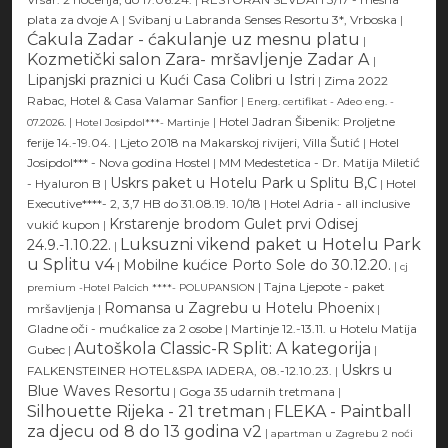
plata za dvoje A
|
Svibanj u Labranda Senses Resortu 3*, Vrboska
|
Ćakula Zadar - ćakulanje uz mesnu platu
|
Kozmetički salon Zara- mršavljenje Zadar A
|
Lipanjski praznici u Kući Casa Colibri u Istri
|
Zima 2022
Rabac, Hotel & Casa Valamar Sanfior
|
Energ. certifikat - Adeo eng. -
|
|
Hotel Jadran Šibenik: Proljetne
07.2026.
Hotel Josipdol***- Martinje
ferije 14.-19.04.
|
Ljeto 2018 na Makarskoj rivijeri, Villa Šutić
|
Hotel
Josipdol*** - Nova godina Hostel
|
MM Medestetica - Dr. Matija Miletić
Uskrs paket u Hotelu Park u Splitu B,C
- Hyaluron B
|
|
Hotel
Executive****- 2, 3,7 HB do 31.08.19. 10/18
|
Hotel Adria - all inclusive
Krstarenje brodom Gulet prvi Odisej
vukić kupon
|
Luksuzni vikend paket u Hotelu Park
24.9.-1.10.22.
|
u Splitu v4
Mobilne kućice Porto Sole do 30.12.20.
|
|
cj
|
Tajna Ljepote - paket
premium -Hotel Palcich ****- POLUPANSION
Romansa u Zagrebu u Hotelu Phoenix
mršavljenja
|
|
Gladne oči - mućkalice za 2 osobe
|
Martinje 12.-13.11. u Hotelu Matija
Autoškola Classic-R Split: A kategorija
Gubec
|
|
Uskrs u
FALKENSTEINER HOTEL&SPA IADERA, 08.-12.10.23.
|
Blue Waves Resortu
|
Goga 35 udarnih tretmana
|
Silhouette Rijeka - 21 tretman
FLEKA - Paintball
|
za djecu od 8 do 13 godina v2
|
apartman u Zagrebu 2 noći