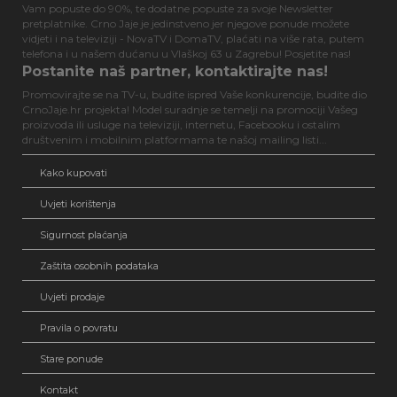
Vam popuste do 90%, te dodatne popuste za svoje Newsletter
pretplatnike. Crno Jaje je jedinstveno jer njegove ponude možete
vidjeti i na televiziji - NovaTV i DomaTV, plaćati na više rata, putem
telefona i u našem dućanu u Vlaškoj 63 u Zagrebu! Posjetite nas!
Postanite naš partner, kontaktirajte nas!
Promovirajte se na TV-u, budite ispred Vaše konkurencije, budite dio
CrnoJaje.hr projekta! Model suradnje se temelji na promociji Vašeg
proizvoda ili usluge na televiziji, internetu, Facebooku i ostalim
društvenim i mobilnim platformama te našoj mailing listi...
Kako kupovati
Uvjeti korištenja
Sigurnost plaćanja
Zaštita osobnih podataka
Uvjeti prodaje
Pravila o povratu
Stare ponude
Kontakt