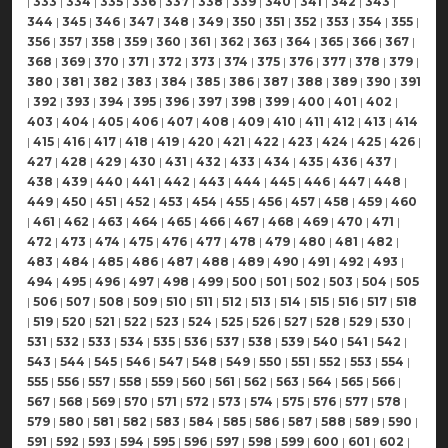
|
333
|
334
|
335
|
336
|
337
|
338
|
339
|
340
|
341
|
342
|
343
|
344
|
345
|
346
|
347
|
348
|
349
|
350
|
351
|
352
|
353
|
354
|
355
|
356
|
357
|
358
|
359
|
360
|
361
|
362
|
363
|
364
|
365
|
366
|
367
|
368
|
369
|
370
|
371
|
372
|
373
|
374
|
375
|
376
|
377
|
378
|
379
|
380
|
381
|
382
|
383
|
384
|
385
|
386
|
387
|
388
|
389
|
390
|
391
|
392
|
393
|
394
|
395
|
396
|
397
|
398
|
399
|
400
|
401
|
402
|
403
|
404
|
405
|
406
|
407
|
408
|
409
|
410
|
411
|
412
|
413
|
414
|
415
|
416
|
417
|
418
|
419
|
420
|
421
|
422
|
423
|
424
|
425
|
426
|
427
|
428
|
429
|
430
|
431
|
432
|
433
|
434
|
435
|
436
|
437
|
438
|
439
|
440
|
441
|
442
|
443
|
444
|
445
|
446
|
447
|
448
|
449
|
450
|
451
|
452
|
453
|
454
|
455
|
456
|
457
|
458
|
459
|
460
|
461
|
462
|
463
|
464
|
465
|
466
|
467
|
468
|
469
|
470
|
471
|
472
|
473
|
474
|
475
|
476
|
477
|
478
|
479
|
480
|
481
|
482
|
483
|
484
|
485
|
486
|
487
|
488
|
489
|
490
|
491
|
492
|
493
|
494
|
495
|
496
|
497
|
498
|
499
|
500
|
501
|
502
|
503
|
504
|
505
|
506
|
507
|
508
|
509
|
510
|
511
|
512
|
513
|
514
|
515
|
516
|
517
|
518
|
519
|
520
|
521
|
522
|
523
|
524
|
525
|
526
|
527
|
528
|
529
|
530
|
531
|
532
|
533
|
534
|
535
|
536
|
537
|
538
|
539
|
540
|
541
|
542
|
543
|
544
|
545
|
546
|
547
|
548
|
549
|
550
|
551
|
552
|
553
|
554
|
555
|
556
|
557
|
558
|
559
|
560
|
561
|
562
|
563
|
564
|
565
|
566
|
567
|
568
|
569
|
570
|
571
|
572
|
573
|
574
|
575
|
576
|
577
|
578
|
579
|
580
|
581
|
582
|
583
|
584
|
585
|
586
|
587
|
588
|
589
|
590
|
591
|
592
|
593
|
594
|
595
|
596
|
597
|
598
|
599
|
600
|
601
|
602
|