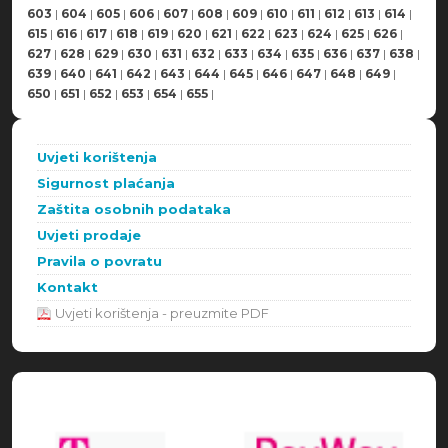
603
|
604
|
605
|
606
|
607
|
608
|
609
|
610
|
611
|
612
|
613
|
614
|
615
|
616
|
617
|
618
|
619
|
620
|
621
|
622
|
623
|
624
|
625
|
626
|
627
|
628
|
629
|
630
|
631
|
632
|
633
|
634
|
635
|
636
|
637
|
638
|
639
|
640
|
641
|
642
|
643
|
644
|
645
|
646
|
647
|
648
|
649
|
650
|
651
|
652
|
653
|
654
|
655
|
Uvjeti korištenja
Sigurnost plaćanja
Zaštita osobnih podataka
Uvjeti prodaje
Pravila o povratu
Kontakt
Uvjeti korištenja - preuzmite PDF
Načini plaćanja