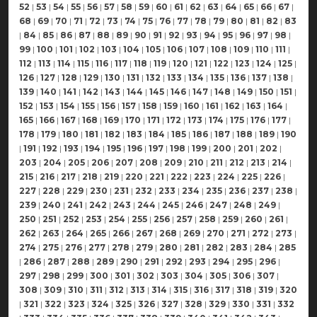
52
|
53
|
54
|
55
|
56
|
57
|
58
|
59
|
60
|
61
|
62
|
63
|
64
|
65
|
66
|
67
|
68
|
69
|
70
|
71
|
72
|
73
|
74
|
75
|
76
|
77
|
78
|
79
|
80
|
81
|
82
|
83
|
84
|
85
|
86
|
87
|
88
|
89
|
90
|
91
|
92
|
93
|
94
|
95
|
96
|
97
|
98
|
99
|
100
|
101
|
102
|
103
|
104
|
105
|
106
|
107
|
108
|
109
|
110
|
111
|
112
|
113
|
114
|
115
|
116
|
117
|
118
|
119
|
120
|
121
|
122
|
123
|
124
|
125
|
126
|
127
|
128
|
129
|
130
|
131
|
132
|
133
|
134
|
135
|
136
|
137
|
138
|
139
|
140
|
141
|
142
|
143
|
144
|
145
|
146
|
147
|
148
|
149
|
150
|
151
|
152
|
153
|
154
|
155
|
156
|
157
|
158
|
159
|
160
|
161
|
162
|
163
|
164
|
165
|
166
|
167
|
168
|
169
|
170
|
171
|
172
|
173
|
174
|
175
|
176
|
177
|
178
|
179
|
180
|
181
|
182
|
183
|
184
|
185
|
186
|
187
|
188
|
189
|
190
|
191
|
192
|
193
|
194
|
195
|
196
|
197
|
198
|
199
|
200
|
201
|
202
|
203
|
204
|
205
|
206
|
207
|
208
|
209
|
210
|
211
|
212
|
213
|
214
|
215
|
216
|
217
|
218
|
219
|
220
|
221
|
222
|
223
|
224
|
225
|
226
|
227
|
228
|
229
|
230
|
231
|
232
|
233
|
234
|
235
|
236
|
237
|
238
|
239
|
240
|
241
|
242
|
243
|
244
|
245
|
246
|
247
|
248
|
249
|
250
|
251
|
252
|
253
|
254
|
255
|
256
|
257
|
258
|
259
|
260
|
261
|
262
|
263
|
264
|
265
|
266
|
267
|
268
|
269
|
270
|
271
|
272
|
273
|
274
|
275
|
276
|
277
|
278
|
279
|
280
|
281
|
282
|
283
|
284
|
285
|
286
|
287
|
288
|
289
|
290
|
291
|
292
|
293
|
294
|
295
|
296
|
297
|
298
|
299
|
300
|
301
|
302
|
303
|
304
|
305
|
306
|
307
|
308
|
309
|
310
|
311
|
312
|
313
|
314
|
315
|
316
|
317
|
318
|
319
|
320
|
321
|
322
|
323
|
324
|
325
|
326
|
327
|
328
|
329
|
330
|
331
|
332