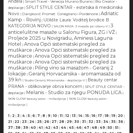
Anđela
|
Smart Travel - Venecija Murano Burano
|
Bio Creator -
SPLIT STYLE CENTAR - estetska ili medicinska
depilacije
|
Adriatic
Novo
|
Darojković Promet: Conegliano i Pordenone
|
Kamp - Rovinj
Učilište Laura: Voditelj brodice B
|
3
KATEGORIJA NOVO
|
|
SALON MAJA- 3 masaže po izboru-V
anticelulitne masaže u Salonu Figura, ZG i VŽ
|
Proljeće 2025 u Novigradu, Aminess Laguna
Hotel
Anova Opći sistematski pregled za
|
muškarce
Anova Opći sistematski pregled za
|
muškarce
Anova Opći sistematski pregled za
|
muškarce
Anova Opći sistematski pregled za
|
muškarce
Piling vino sa masažom - Geranij 2
|
lokacije
Geranij Horvaćanska - aromamasaža od
|
39 kn
Beauty centar
|
|
Studio Geranij Miramarska - depilacija-V
PRANA - oblikovanje obrva koncem
|
SPLIT STYLE CENTAR -
Melanis - Studio za njegu PONUDA LICA
depilacije
|
|
|
SKIN GLOW beauty salon - mršavljenje
SKIN GLOW beauty salon -
|
mršavljenje
1
|
2
|
3
|
4
|
5
|
6
|
7
|
8
|
9
|
10
|
11
|
12
|
13
|
14
|
15
|
16
|
17
|
18
|
19
|
20
|
21
|
22
|
23
|
24
|
25
|
26
|
27
|
28
|
29
|
30
|
31
|
32
|
33
|
34
|
35
|
36
|
37
|
38
|
39
|
40
|
41
|
42
|
43
|
44
|
45
|
46
|
47
|
48
|
49
|
50
|
51
|