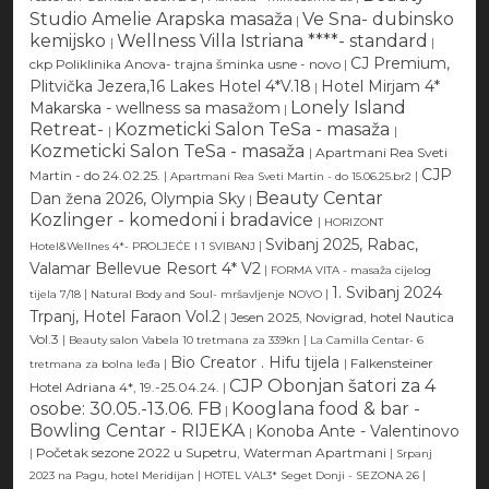
Studio Amelie Arapska masaža
Ve Sna- dubinsko
|
kemijsko
Wellness Villa Istriana ****- standard
|
|
CJ Premium,
ckp Poliklinika Anova- trajna šminka usne - novo
|
Plitvička Jezera,16 Lakes Hotel 4*V.18
Hotel Mirjam 4*
|
Lonely Island
Makarska - wellness sa masažom
|
Retreat-
Kozmeticki Salon TeSa - masaža
|
|
Kozmeticki Salon TeSa - masaža
|
Apartmani Rea Sveti
CJP
Martin - do 24.02.25.
|
|
Apartmani Rea Sveti Martin - do 15.06.25.br2
Beauty Centar
Dan žena 2026, Olympia Sky
|
Kozlinger - komedoni i bradavice
|
HORIZONT
Svibanj 2025, Rabac,
|
Hotel&Wellnes 4*- PROLJEĆE I 1 SVIBANJ
Valamar Bellevue Resort 4* V2
|
FORMA VITA - masaža cijelog
1. Svibanj 2024
|
|
tijela 7/18
Natural Body and Soul- mršavljenje NOVO
Trpanj, Hotel Faraon Vol.2
|
Jesen 2025, Novigrad, hotel Nautica
Vol.3
|
|
Beauty salon Vabela 10 tretmana za 339kn
La Camilla Centar- 6
Bio Creator . Hifu tijela
|
|
Falkensteiner
tretmana za bolna leđa
CJP Obonjan šatori za 4
Hotel Adriana 4*, 19.-25.04.24.
|
osobe: 30.05.-13.06. FB
Kooglana food & bar -
|
Bowling Centar - RIJEKA
Konoba Ante - Valentinovo
|
|
Početak sezone 2022 u Supetru, Waterman Apartmani
|
Srpanj
|
|
2023 na Pagu, hotel Meridijan
HOTEL VAL3* Seget Donji - SEZONA 26