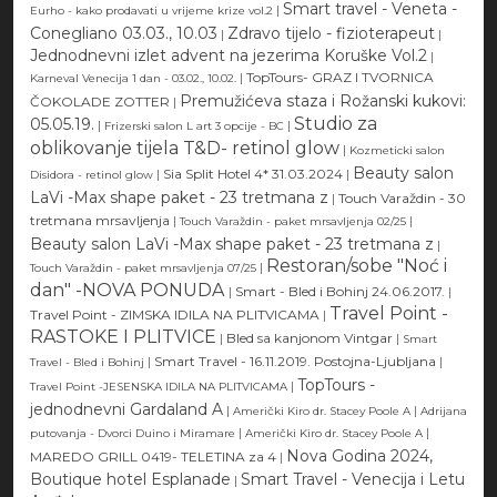
Smart travel - Veneta -
|
Eurho - kako prodavati u vrijeme krize vol.2
Conegliano 03.03., 10.03
Zdravo tijelo - fizioterapeut
|
|
Jednodnevni izlet advent na jezerima Koruške Vol.2
|
|
TopTours- GRAZ I TVORNICA
Karneval Venecija 1 dan - 03.02., 10.02.
Premužićeva staza i Rožanski kukovi:
ČOKOLADE ZOTTER
|
Studio za
05.05.19.
|
|
Frizerski salon L art 3 opcije - BC
oblikovanje tijela T&D- retinol glow
|
Kozmeticki salon
Beauty salon
|
Sia Split Hotel 4* 31.03.2024
|
Disidora - retinol glow
LaVi -Max shape paket - 23 tretmana z
|
Touch Varaždin - 30
tretmana mrsavljenja
|
|
Touch Varaždin - paket mrsavljenja 02/25
Beauty salon LaVi -Max shape paket - 23 tretmana z
|
Restoran/sobe "Noć i
|
Touch Varaždin - paket mrsavljenja 07/25
dan" -NOVA PONUDA
|
Smart - Bled i Bohinj 24.06.2017.
|
Travel Point -
Travel Point - ZIMSKA IDILA NA PLITVICAMA
|
RASTOKE I PLITVICE
|
Bled sa kanjonom Vintgar
|
Smart
|
Smart Travel - 16.11.2019. Postojna-Ljubljana
|
Travel - Bled i Bohinj
TopTours -
|
Travel Point -JESENSKA IDILA NA PLITVICAMA
jednodnevni Gardaland A
|
|
Američki Kiro dr. Stacey Poole A
Adrijana
|
|
putovanja - Dvorci Duino i Miramare
Američki Kiro dr. Stacey Poole A
Nova Godina 2024,
MAREDO GRILL 0419- TELETINA za 4
|
Boutique hotel Esplanade
Smart Travel - Venecija i Letu
|