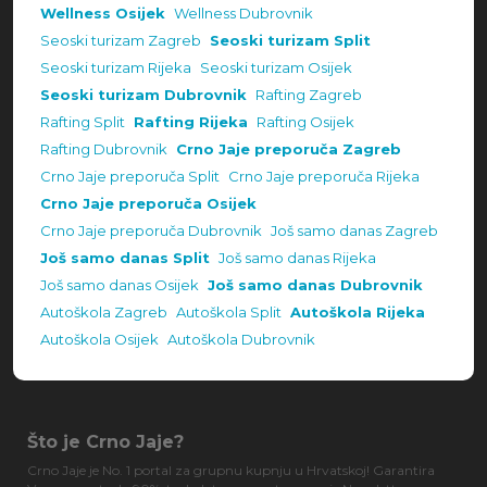
Wellness Osijek
Wellness Dubrovnik
Seoski turizam Zagreb
Seoski turizam Split
Seoski turizam Rijeka
Seoski turizam Osijek
Seoski turizam Dubrovnik
Rafting Zagreb
Rafting Split
Rafting Rijeka
Rafting Osijek
Rafting Dubrovnik
Crno Jaje preporuča Zagreb
Crno Jaje preporuča Split
Crno Jaje preporuča Rijeka
Crno Jaje preporuča Osijek
Crno Jaje preporuča Dubrovnik
Još samo danas Zagreb
Još samo danas Split
Još samo danas Rijeka
Još samo danas Osijek
Još samo danas Dubrovnik
Autoškola Zagreb
Autoškola Split
Autoškola Rijeka
Autoškola Osijek
Autoškola Dubrovnik
Što je Crno Jaje?
Crno Jaje je No. 1 portal za grupnu kupnju u Hrvatskoj! Garantira