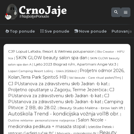
search
menu
#NajboljePonude
local_fire_department
format_list_bulleted
new_label
Top ponude
Sve ponude
Nove ponude
Putovanja
CJP Lopud Lafodia, Resort & Wellness polupansion
|
Bio Creator - HIFU
SKIN GLOW beauty salon spa dan
|
|
lica
SKIN GLOW beauty
|
Ljeto 2023 Biograd n/m, Apartmani Angie Vol.3
|
salon spa dan A
Proljetni odmor 2026,
|
Lopari Camping Resort Lošinj - Uskrs 2026br2
Kolan,Terra Park SpiritoS HB
|
|
Val beaute - Care ritual paket/11mj
CJ PUstanova za zdravstvenu skrb Jadran -b kat
|
Proljetno opuštanje u Zagorju, Terme Jezerčica
CJ
|
PUstanova za zdravstvenu skrb Jadran -b kat
CJ
|
PUstanova za zdravstvenu skrb Jadran -b kat
Camping
|
Plitvice: 2 BB, do 28.02.
|
Beauty Studio Malèna - brow lash lift
|
Autoškola Trend - kondicijska vožnja vol18 obr.
|
Salon Nicole -
|
Outline reklame- personalizirane naljepnice
medicinska pedikura + masaža stopal
|
Izletište Petek i
Beauty
restoran Garfield ručak BC
|
|
Manuela - mikrodermo Bc