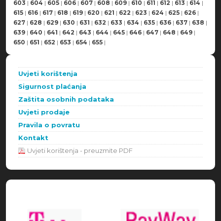
603
|
604
|
605
|
606
|
607
|
608
|
609
|
610
|
611
|
612
|
613
|
614
|
615
|
616
|
617
|
618
|
619
|
620
|
621
|
622
|
623
|
624
|
625
|
626
|
627
|
628
|
629
|
630
|
631
|
632
|
633
|
634
|
635
|
636
|
637
|
638
|
639
|
640
|
641
|
642
|
643
|
644
|
645
|
646
|
647
|
648
|
649
|
650
|
651
|
652
|
653
|
654
|
655
|
Uvjeti korištenja
Sigurnost plaćanja
Zaštita osobnih podataka
Uvjeti prodaje
Pravila o povratu
Kontakt
Uvjeti korištenja - preuzmite PDF
Načini plaćanja