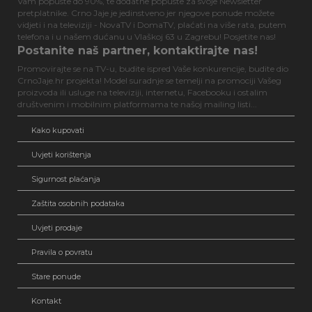
Vam popuste do 90%, te dodatne popuste za svoje Newsletter
pretplatnike. Crno Jaje je jedinstveno jer njegove ponude možete
vidjeti i na televiziji - NovaTV i DomaTV, plaćati na više rata, putem
telefona i u našem dućanu u Vlaškoj 63 u Zagrebu! Posjetite nas!
Postanite naš partner, kontaktirajte nas!
Promovirajte se na TV-u, budite ispred Vaše konkurencije, budite dio
CrnoJaje.hr projekta! Model suradnje se temelji na promociji Vašeg
proizvoda ili usluge na televiziji, internetu, Facebooku i ostalim
društvenim i mobilnim platformama te našoj mailing listi...
Kako kupovati
Uvjeti korištenja
Sigurnost plaćanja
Zaštita osobnih podataka
Uvjeti prodaje
Pravila o povratu
Stare ponude
Kontakt