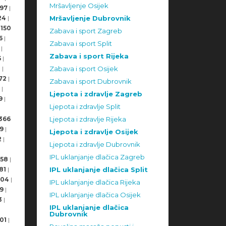
Mršavljenje Osijek
97
|
24
|
Mršavljenje Dubrovnik
150
Zabava i sport Zagreb
6
|
Zabava i sport Split
|
Zabava i sport Rijeka
5
|
8
|
Zabava i sport Osijek
72
|
Zabava i sport Dubrovnik
|
Ljepota i zdravlje Zagreb
9
|
Ljepota i zdravlje Split
366
Ljepota i zdravlje Rijeka
9
|
Ljepota i zdravlje Osijek
2
|
Ljepota i zdravlje Dubrovnik
IPL uklanjanje dlačica Zagreb
58
|
81
|
IPL uklanjanje dlačica Split
504
|
IPL uklanjanje dlačica Rijeka
9
|
IPL uklanjanje dlačica Osijek
3
|
IPL uklanjanje dlačica
Dubrovnik
01
|