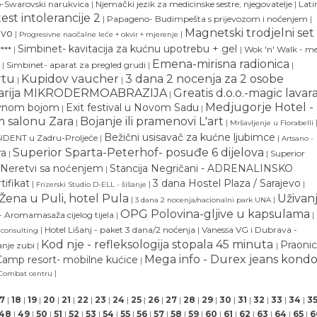
o-Swarovski narukvica
|
Njemački jezik za medicinske sestre, njegovatelje
|
Lati
-test intolerancije 2
|
Papageno- Budimpešta s prijevozom i noćenjem
|
Magnetski trodjelni set
evo
|
|
Progresivne naočalne leće + okvir + mjerenje
Simbinet- kavitacija za kućnu upotrebu + gel
***
|
|
Wok 'n' Walk - m
Emena-mirisna radionica
|
Simbinet- aparat za pregled grudi
|
|
rtu
Kupidov vaucher
3 dana 2 nocenja za 2 osobe
|
|
-Marija MIKRODERMOABRAZIJA
Greatis d.o.o.-magic lavar
|
Medjugorje Hotel -
zivnom bojom
Exit festival u Novom Sadu
|
|
m salonu Zara
Bojanje ili pramenovi L'art
|
|
Mršavljenje u Florabelli
Bežični usisavač za kućne ljubimce
IDENT u Zadru-Proljeće
|
|
Artsano -
Superior Sparta-Peterhof- posuđe 6 dijelova
ra
|
|
Superior
 Neretvi sa noćenjem
Stancija Negričani - ADRENALINSKO
|
tifikat
3 dana Hostel Plaza / Sarajevo
|
|
|
Frizerski Studio D-ELL - šišanje
Žena u Puli, hotel Pula
Uživan
|
|
3 dana 2 nocenja/nacionalni park UNA
OPG Polovina-gljive u kapsulama
- Aromamasaža cijelog tijela
|
|
|
Hotel Lišanj - paket 3 dana/2 noćenja
|
Vanessa VG i Dubrava -
 consulting
Kod nje - refleksologija stopala 45 minuta
Praoni
anje zubi
|
|
Mega info - Durex jeans kond
 Camp resort- mobilne kućice
|
|
 Combat centru
17
|
18
|
19
|
20
|
21
|
22
|
23
|
24
|
25
|
26
|
27
|
28
|
29
|
30
|
31
|
32
|
33
|
34
|
3
48
|
49
|
50
|
51
|
52
|
53
|
54
|
55
|
56
|
57
|
58
|
59
|
60
|
61
|
62
|
63
|
64
|
65
|
6