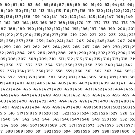
9
|
80
|
81
|
82
|
83
|
84
|
85
|
86
|
87
|
88
|
89
|
90
|
91
|
92
|
93
|
94
|
95
|
96
|
08
|
109
|
110
|
111
|
112
|
113
|
114
|
115
|
116
|
117
|
118
|
119
|
120
|
121
|
122
|
123
|
1
35
|
136
|
137
|
138
|
139
|
140
|
141
|
142
|
143
|
144
|
145
|
146
|
147
|
148
|
149
|
1
|
162
|
163
|
164
|
165
|
166
|
167
|
168
|
169
|
170
|
171
|
172
|
173
|
174
|
175
|
17
187
|
188
|
189
|
190
|
191
|
192
|
193
|
194
|
195
|
196
|
197
|
198
|
199
|
200
|
201
211
|
212
|
213
|
214
|
215
|
216
|
217
|
218
|
219
|
220
|
221
|
222
|
223
|
224
|
22
35
|
236
|
237
|
238
|
239
|
240
|
241
|
242
|
243
|
244
|
245
|
246
|
247
|
24
8
|
259
|
260
|
261
|
262
|
263
|
264
|
265
|
266
|
267
|
268
|
269
|
270
|
271
|
2
82
|
283
|
284
|
285
|
286
|
287
|
288
|
289
|
290
|
291
|
292
|
293
|
294
|
295
305
|
306
|
307
|
308
|
309
|
310
|
311
|
312
|
313
|
314
|
315
|
316
|
317
|
318
|
31
29
|
330
|
331
|
332
|
333
|
334
|
335
|
336
|
337
|
338
|
339
|
340
|
341
|
342
|
52
|
353
|
354
|
355
|
356
|
357
|
358
|
359
|
360
|
361
|
362
|
363
|
364
|
365
|
76
|
377
|
378
|
379
|
380
|
381
|
382
|
383
|
384
|
385
|
386
|
387
|
388
|
38
99
|
400
|
401
|
402
|
403
|
404
|
405
|
406
|
407
|
408
|
409
|
410
|
411
|
41
|
423
|
424
|
425
|
426
|
427
|
428
|
429
|
430
|
431
|
432
|
433
|
434
|
435
|
445
|
446
|
447
|
448
|
449
|
450
|
451
|
452
|
453
|
454
|
455
|
456
|
457
|
4
468
|
469
|
470
|
471
|
472
|
473
|
474
|
475
|
476
|
477
|
478
|
479
|
480
|
4
|
491
|
492
|
493
|
494
|
495
|
496
|
497
|
498
|
499
|
500
|
501
|
502
|
503
|
515
|
516
|
517
|
518
|
519
|
520
|
521
|
522
|
523
|
524
|
525
|
526
|
527
|
528
|
52
9
|
540
|
541
|
542
|
543
|
544
|
545
|
546
|
547
|
548
|
549
|
550
|
551
|
552
|
55
|
564
|
565
|
566
|
567
|
568
|
569
|
570
|
571
|
572
|
573
|
574
|
575
|
576
|
577
|
87
|
588
|
589
|
590
|
591
|
592
|
593
|
594
|
595
|
596
|
597
|
598
|
599
|
600
|
6