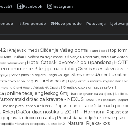
ovati?
Facebook
Instagram
more_vert
new_label
ponude
Sve ponude
Nove ponude
Putovanja
Ljetovan
l.2
Čišćenje Vašeg doma
Kraljevski med
top form
|
|
|
|
Parni čistač
ki Mlin - ručak ili večera za dvije osobe
|
Uživanje u Podstrani, hotel San Anton
Hotel Čateški dvorec-2 polupansiona
HOTE
|
|
osobe s doručkom
Leo commerce-3 knjige na odabir
Greatis d.o.o.-steznik za 
|
Stres menadžment croatian
|
Servis plinskih bojlera - Vego Usluge
|
opcije
vigus -jumbo balon
torta čokoladna
|
|
Dječji vrtić Sunčeko- mjesec dana vr
|
Greatis d.o.o.-zidni sat sa sefom
|
rneval u Grand Hotelu Adriatic 4*, Opatija
online tečaj engleskog 6mj
ica
|
|
karate igraonica za djecu
|
Nailicio
Automatski držač za kravate - NEXUS
|
Manikura i pedikura i popus
Popust dana - taice 2 komada po izb
mesna plata i tamburaši br.8
|
DiaCor dijagnostika u ZG i RI - Hormoni
u Roko
Popust dan
|
|
za popravak udubina na autu
Popust dana -odjeća za male pse i
|
Natural Rijeka- xxs
topedija Maraton-ortopedski ulosci br.2
|