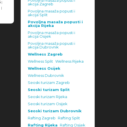
Povoljna masaža popusti i
5
|
akcija Zagreb
8
|
Povoljna masaža popusti i
akcija Split
Povoljna masaža popusti i
akcija Rijeka
Povoljna masaža popusti i
akcija Osijek
Povoljna masaža popusti i
akcija Dubrovnik
Wellness Zagreb
Wellness Split
Wellness Rijeka
Wellness Osijek
Wellness Dubrovnik
Seoski turizam Zagreb
Seoski turizam Split
Seoski turizam Rijeka
Seoski turizam Osijek
Seoski turizam Dubrovnik
Rafting Zagreb
Rafting Split
Rafting Rijeka
Rafting Osijek