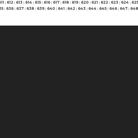
611
|
612
|
613
|
614
|
615
|
616
|
617
|
618
|
619
|
620
|
621
|
622
|
623
|
624
|
62
35
|
636
|
637
|
638
|
639
|
640
|
641
|
642
|
643
|
644
|
645
|
646
|
647
|
64