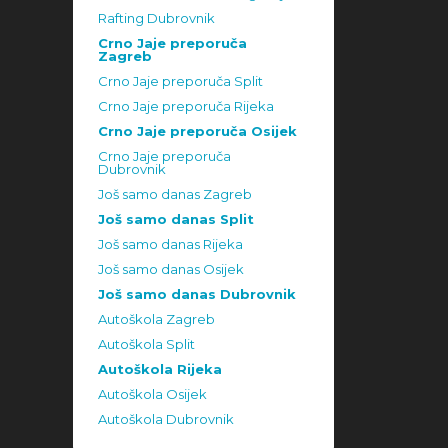
Rafting Dubrovnik
Crno Jaje preporuča
Zagreb
Crno Jaje preporuča Split
Crno Jaje preporuča Rijeka
Crno Jaje preporuča Osijek
Crno Jaje preporuča
Dubrovnik
Još samo danas Zagreb
Još samo danas Split
Još samo danas Rijeka
Još samo danas Osijek
Još samo danas Dubrovnik
Autoškola Zagreb
Autoškola Split
Autoškola Rijeka
Autoškola Osijek
Autoškola Dubrovnik