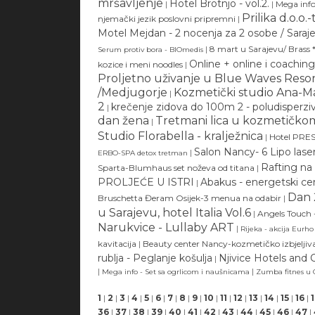
mršavljenje
Hotel Brotnjo - vol.2.
|
|
Mega inf
Prilika d.o.o.
njemački jezik poslovni pripremni
|
Motel Mejdan - 2 nocenja za 2 osobe / Saraj
|
8 mart u Sarajevu/ Brass *
Serum protiv bora - BIOmedis
Online + online i coaching
kozice i meni noodles
|
Proljetno uživanje u Blue Waves Reso
/Medjugorje
Kozmetički studio Ana
|
2
krečenje zidova do 100m 2 - poludisper
|
dan žena
Tretmani lica u kozmetičko
|
Studio Florabella - kralježnica
|
Hotel PRES
Salon Nancy- 6 Lipo lase
|
ERBO-SPA detox tretman
Rafting na
Sparta-Blumhaus set noževa od titana
|
PROLJEĆE U ISTRI
Abakus - energetski cer
|
Dan 
Bruschetta Đeram Osijek-3 menua na odabir
|
u Sarajevu, hotel Italia Vol.6
|
Angels Touch 
Narukvice - Lullaby ART
|
Rijeka - akcija Eurho
kavitacija
|
Beauty center Nancy-kozmetičko izbjeljiv
rublja - Peglanje košulja
Njivice Hotels and
|
|
|
Mega info - Set sa ogrlicom i naušnicama
Zumba fitnes u
1
|
2
|
3
|
4
|
5
|
6
|
7
|
8
|
9
|
10
|
11
|
12
|
13
|
14
|
15
|
16
|
36
|
37
|
38
|
39
|
40
|
41
|
42
|
43
|
44
|
45
|
46
|
47
|