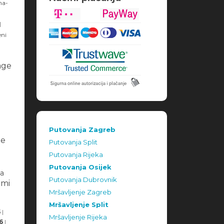
na-
|
eni
age
|
Putovanja Zagreb
je
Putovanja Split
Putovanja Rijeka
Putovanja Osijek
ca
Putovanja Dubrovnik
omi
Mršavljenje Zagreb
Mršavljenje Split
5
|
Mršavljenje Rijeka
6
|