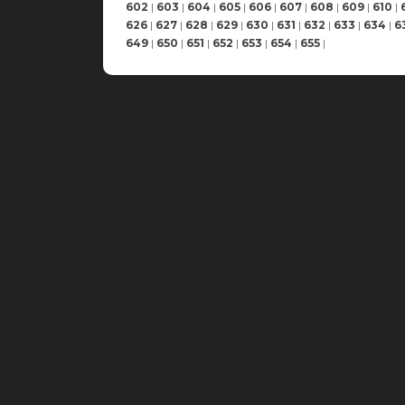
602
|
603
|
604
|
605
|
606
|
607
|
608
|
609
|
610
|
626
|
627
|
628
|
629
|
630
|
631
|
632
|
633
|
634
|
6
649
|
650
|
651
|
652
|
653
|
654
|
655
|