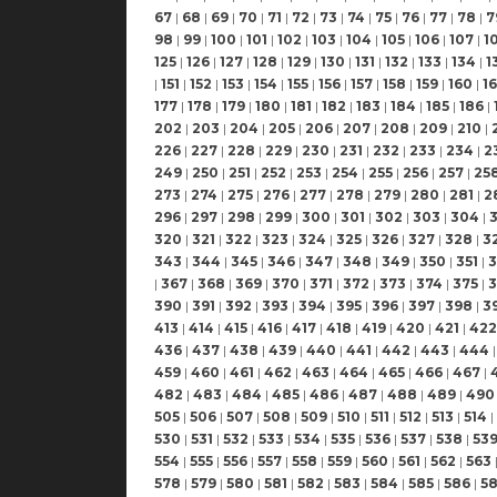
67
|
68
|
69
|
70
|
71
|
72
|
73
|
74
|
75
|
76
|
77
|
78
|
7
98
|
99
|
100
|
101
|
102
|
103
|
104
|
105
|
106
|
107
|
1
125
|
126
|
127
|
128
|
129
|
130
|
131
|
132
|
133
|
134
|
1
|
151
|
152
|
153
|
154
|
155
|
156
|
157
|
158
|
159
|
160
|
16
177
|
178
|
179
|
180
|
181
|
182
|
183
|
184
|
185
|
186
|
202
|
203
|
204
|
205
|
206
|
207
|
208
|
209
|
210
|
226
|
227
|
228
|
229
|
230
|
231
|
232
|
233
|
234
|
2
249
|
250
|
251
|
252
|
253
|
254
|
255
|
256
|
257
|
25
273
|
274
|
275
|
276
|
277
|
278
|
279
|
280
|
281
|
2
296
|
297
|
298
|
299
|
300
|
301
|
302
|
303
|
304
|
320
|
321
|
322
|
323
|
324
|
325
|
326
|
327
|
328
|
3
343
|
344
|
345
|
346
|
347
|
348
|
349
|
350
|
351
|
3
|
367
|
368
|
369
|
370
|
371
|
372
|
373
|
374
|
375
|
3
390
|
391
|
392
|
393
|
394
|
395
|
396
|
397
|
398
|
3
413
|
414
|
415
|
416
|
417
|
418
|
419
|
420
|
421
|
422
436
|
437
|
438
|
439
|
440
|
441
|
442
|
443
|
444
|
459
|
460
|
461
|
462
|
463
|
464
|
465
|
466
|
467
|
482
|
483
|
484
|
485
|
486
|
487
|
488
|
489
|
490
505
|
506
|
507
|
508
|
509
|
510
|
511
|
512
|
513
|
514
|
530
|
531
|
532
|
533
|
534
|
535
|
536
|
537
|
538
|
53
554
|
555
|
556
|
557
|
558
|
559
|
560
|
561
|
562
|
563
578
|
579
|
580
|
581
|
582
|
583
|
584
|
585
|
586
|
5