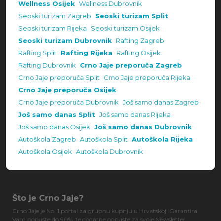
Wellness Osijek
Wellness Dubrovnik
Seoski turizam Zagreb
Seoski turizam Split
Seoski turizam Rijeka
Seoski turizam Osijek
Seoski turizam Dubrovnik
Rafting Zagreb
Rafting Split
Rafting Rijeka
Rafting Osijek
Rafting Dubrovnik
Crno Jaje preporuča Zagreb
Crno Jaje preporuča Split
Crno Jaje preporuča Rijeka
Crno Jaje preporuča Osijek
Crno Jaje preporuča Dubrovnik
Još samo danas Zagreb
Još samo danas Split
Još samo danas Rijeka
Još samo danas Osijek
Još samo danas Dubrovnik
Autoškola Zagreb
Autoškola Split
Autoškola Rijeka
Autoškola Osijek
Autoškola Dubrovnik
Što je Crno Jaje?
Crno Jaje je No. 1 portal za grupnu kupnju u Hrvatskoj! Garantira
Vam popuste do 90%, te dodatne popuste za svoje Newsletter