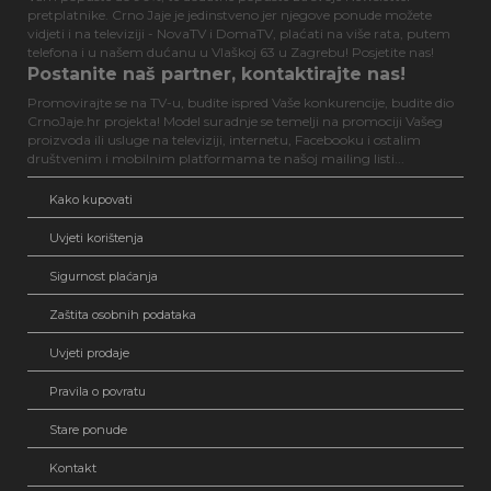
pretplatnike. Crno Jaje je jedinstveno jer njegove ponude možete
vidjeti i na televiziji - NovaTV i DomaTV, plaćati na više rata, putem
telefona i u našem dućanu u Vlaškoj 63 u Zagrebu! Posjetite nas!
Postanite naš partner, kontaktirajte nas!
Promovirajte se na TV-u, budite ispred Vaše konkurencije, budite dio
CrnoJaje.hr projekta! Model suradnje se temelji na promociji Vašeg
proizvoda ili usluge na televiziji, internetu, Facebooku i ostalim
društvenim i mobilnim platformama te našoj mailing listi...
Kako kupovati
Uvjeti korištenja
Sigurnost plaćanja
Zaštita osobnih podataka
Uvjeti prodaje
Pravila o povratu
Stare ponude
Kontakt