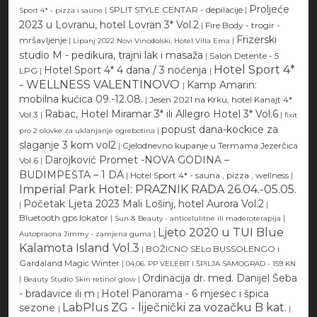
Proljeće
|
SPLIT STYLE CENTAR - depilacije
|
Sport 4* - pizza i saune
2023 u Lovranu, hotel Lovran 3* Vol.2
|
Fire Body - trogir -
Frizerski
mršavljenje
|
|
Lipanj 2022 Novi Vinodolski, Hotel Villa Ema
studio M - pedikura, trajni lak i masaža
|
Salon Detente - 5
Hotel Sport 4*
Hotel Sport 4* 4 dana / 3 noćenja
LPG
|
|
- WELLNESS VALENTINOVO
Kamp Amarin:
|
mobilna kućica 09.-12.08.
|
Jesen 2021 na Krku, hotel Kanajt 4*
Rabac, Hotel Miramar 3* ili Allegro Hotel 3* Vol.6
Vol.3
|
|
fixit
popust dana-kockice za
|
pro 2 olovke za uklanjanje ogrebotina
slaganje 3 kom vol2
|
Cjelodnevno kupanje u Termama Jezerčica
Darojković Promet -NOVA GODINA –
Vol.6
|
BUDIMPEŠTA – 1 DA
|
Hotel Sport 4* - sauna , pizza , wellness
|
Imperial Park Hotel: PRAZNIK RADA 26.04.-05.05.
Početak Ljeta 2023 Mali Lošinj, hotel Aurora Vol.2
|
|
Bluetooth gps lokator
|
|
Sun & Beauty - anticelulitne ili maderoterapija
Ljeto 2020 u TUI Blue
|
Autopraona Jimmy - zamjena guma
Kalamota Island Vol.3
|
BOŽICNO SELo BUSSOLENGO i
Gardaland Magic Winter
|
04.06. PP VELEBIT I ŠPILJA SAMOGRAD - 159 KN
Ordinacija dr. med. Danijel Šeba
|
|
Beauty Studio Skin retinol glow
- bradavice ili m
Hotel Panorama - 6 mjesec i špica
|
LabPlus ZG - liječnički za vozačku B kat.
sezone
|
|