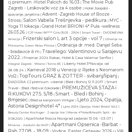
cj premium -Hotel Palcich do 16.03
The Movie Pub
|
Zagreb - Leskovački voz za 4 osobe
|
Hotel Josipdol -
Advent -Zagreb House of Booze -
spavanje, janjetina
|
Salon Vabela Trešnjevka - pedikura
Stross
MYC -
|
|
Yoga 11 lokacija
Grand Hotel BRIONI 4* Pula -wellness
|
26.03.26.
|
|
CJP Hotel IN**** Girls 05.03. - 29.04
Smart Travel - DVODNEVNA
Frizerski salon L art 3 opcije - vol 7
|
|
Venecija
Uživanje na
Ordinacija dr. med. Danijel Šeba
|
Plitvicama, Green Relax Plitvice
Travelego: Valentinovo u Sarajevu
- bradavice ili m
|
2022.
|
Prosinac 2024 Rabac, Hotel & Casa Valamar Sanfior
|
|
Liberty Hotel 3*Novalja: od
Integral Zagreb - Milano i Torino BC
Karneval 2018 u Veneciji iz Rijeke s Neomarom
28.08.24.
|
TopTours GRAZ & ZOTTER - svibanj/lipanj
Vol2
|
|
DIADORA CJ premium -vikendi
|
Bled i Bohinj 12.11.2017.
|
Smart
PREMUŽIĆEVA STAZA i
Travel - Bled i festival čokolade
|
R.KUKOVI 27.5. 5/18
Smart - Bled i Bohinj -
|
8mjesec
Ljeto 2024, Opatija,
|
Bled sa kanjonom Vintgar
|
Astoria Designhotel 4*
|
|
Ljeto 2024, Opatija, Hotel Bristol Vol.2
|
Beauty Centar Kozlinger - 2 opcije lice
Marvie 4*Hotel&Health Split - do
|
Aparthotel Roccia Novigrad zadarski 13.06. -03.07
|
31.08.2020.
Apartmani Opsenica -Barbat -
|
Minerva - medulin do 04.07
Rab 27.08. - 18.09.
Vodice, Easter Getaway 2026 u Villi
|