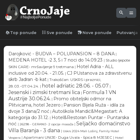
search
menu
#NajboljePonude
local_fire_department
format_list_bulleted
new_label
Top ponude
Sve ponude
Nove ponude
Putovanja
Darojković - BUDVA – POLUPANSION – 8 DANA
|
MEDENA HOTEL -2 3, 5 i 7 noci do 14.09.23
|
Studio ljepote
Hotel Adria - ALL
SKIN CARE- mršavljenje 9 tretmana
|
inclusive od 20.04. - 21.05.
CJ PUstanova za zdravstvenu
|
skrb Jadran -b kat
|
Trakošćan: USKRS i praznici,
hotel adriatic 28.06. - 05.07
28.03.-07.04.24.
|
|
Jesenski i zimski tretmani lica
Formula 1 VN
|
Austrije 30.06.24.
Promo obiteljski odmor na
|
Plitvicama, hotel Jezero
Pansion Bijela Ruža - idila za
|
dvoje 3 dana/2 noć
Autoškola Mandić&Megastart: A
|
kategorija do 31.12.
Hotel&Restoran Puntar - Puntarska
|
Seljačko domaćinstvo
noć
|
|
26298 - GERANIJ- 2 opcije masaža
Villa Baranja - 3 dana
|
Uskrs 2024 Mali Lošinj, Family Hotel
|
Apartmani UNIJE- Duga Uvala - špica 8 MJESEC
|
Vespera
Hotel