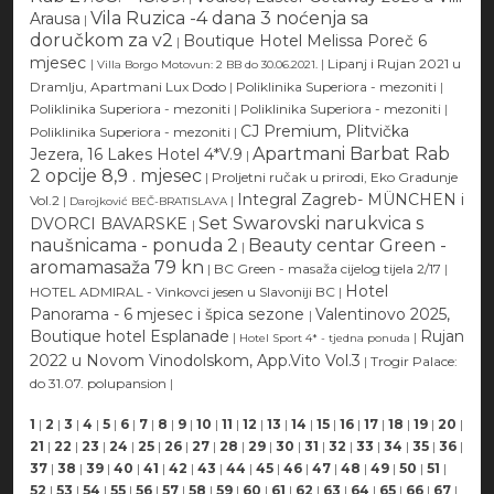
Vila Ruzica -4 dana 3 noćenja sa
Arausa
|
doručkom za v2
Boutique Hotel Melissa Poreč 6
|
mjesec
|
|
Lipanj i Rujan 2021 u
Villa Borgo Motovun: 2 BB do 30.06.2021.
Dramlju, Apartmani Lux Dodo
|
Poliklinika Superiora - mezoniti
|
Poliklinika Superiora - mezoniti
|
Poliklinika Superiora - mezoniti
|
CJ Premium, Plitvička
Poliklinika Superiora - mezoniti
|
Apartmani Barbat Rab
Jezera, 16 Lakes Hotel 4*V.9
|
2 opcije 8,9 . mjesec
|
Proljetni ručak u prirodi, Eko Gradunje
Integral Zagreb- MÜNCHEN i
Vol.2
|
|
Darojković BEČ-BRATISLAVA
Set Swarovski narukvica s
DVORCI BAVARSKE
|
naušnicama - ponuda 2
Beauty centar Green -
|
aromamasaža 79 kn
|
BC Green - masaža cijelog tijela 2/17
|
Hotel
HOTEL ADMIRAL - Vinkovci jesen u Slavoniji BC
|
Panorama - 6 mjesec i špica sezone
Valentinovo 2025,
|
Boutique hotel Esplanade
Rujan
|
|
Hotel Sport 4* - tjedna ponuda
2022 u Novom Vinodolskom, App.Vito Vol.3
|
Trogir Palace:
do 31.07. polupansion
|
1
|
2
|
3
|
4
|
5
|
6
|
7
|
8
|
9
|
10
|
11
|
12
|
13
|
14
|
15
|
16
|
17
|
18
|
19
|
20
|
21
|
22
|
23
|
24
|
25
|
26
|
27
|
28
|
29
|
30
|
31
|
32
|
33
|
34
|
35
|
36
|
37
|
38
|
39
|
40
|
41
|
42
|
43
|
44
|
45
|
46
|
47
|
48
|
49
|
50
|
51
|
52
|
53
|
54
|
55
|
56
|
57
|
58
|
59
|
60
|
61
|
62
|
63
|
64
|
65
|
66
|
67
|