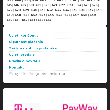
603
|
604
|
605
|
606
|
607
|
608
|
609
|
610
|
611
|
612
|
613
|
614
|
615
|
616
|
617
|
618
|
619
|
620
|
621
|
622
|
623
|
624
|
625
|
626
|
627
|
628
|
629
|
630
|
631
|
632
|
633
|
634
|
635
|
636
|
637
|
638
|
639
|
640
|
641
|
642
|
643
|
644
|
645
|
646
|
647
|
648
|
649
|
650
|
651
|
652
|
653
|
654
|
655
|
Uvjeti korištenja
Sigurnost plaćanja
Zaštita osobnih podataka
Uvjeti prodaje
Pravila o povratu
Kontakt
Uvjeti korištenja - preuzmite PDF
Načini plaćanja