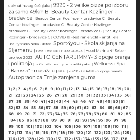
9929 - 2 velike pizze po izboru
dalmatinskog češnjaka
|
za samo 49kn! B
Beauty Centar Kozlinger -
|
bradavice
|
Beauty Centar Kozlinger - bradavice C
|
Beauty
Centar Kozlinger - bradavice C
|
Beauty Centar Kozlinger -
bradavice C
|
Beauty Centar Kozlinger - bradavice C
|
Beauty Centar
Kozlinger - bradavice C
|
COVID 19 -testiranje Split - antitijjela
|
Sport4you - Škola skijanja na
|
Beauty studio NoKa - detox
Sljemenu
|
|
Hotel Marina 4* Selce -
Hotel Pax: 1BB / HB do 31.03.23.
AUTO CENTAR JIMMY- 3 opcije pranja
proljece 2023
|
i poliranja
Wellness i Spa
|
|
La Camilla beauty bar - veliki paket
''Barossa'' - masaža u paru
|
|
26298 - GERANIJ- 2 opcije masaža
Autopraonica Trnje zamjena guma
|
1
|
2
|
3
|
4
|
5
|
6
|
7
|
8
|
9
|
10
|
11
|
12
|
13
|
14
|
15
|
16
|
17
|
18
|
19
|
20
|
21
|
22
|
23
|
24
|
25
|
26
|
27
|
28
|
29
|
30
|
31
|
32
|
33
|
34
|
35
|
36
|
37
|
38
|
39
|
40
|
41
|
42
|
43
|
44
|
45
|
46
|
47
|
48
|
49
|
50
|
51
|
52
|
53
|
54
|
55
|
56
|
57
|
58
|
59
|
60
|
61
|
62
|
63
|
64
|
65
|
66
|
67
|
68
|
69
|
70
|
71
|
72
|
73
|
74
|
75
|
76
|
77
|
78
|
79
|
80
|
81
|
82
|
83
|
84
|
85
|
86
|
87
|
88
|
89
|
90
|
91
|
92
|
93
|
94
|
95
|
96
|
97
|
98
|
99
|
100
|
101
|
102
|
103
|
104
|
105
|
106
|
107
|
108
|
109
|
110
|
111
|
112
|
113
|
114
|
115
|
116
|
117
|
118
|
119
|
120
|
121
|
122
|
123
|
124
|
125
|
126
|
127
|
128
|
129
|
130
|
131
|
132
|
133
|
134
|
135
|
136
|
137
|
138
|