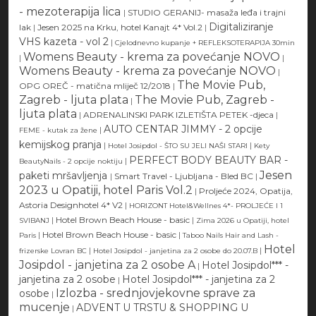
- mezoterapija lica
|
STUDIO GERANIJ- masaža leđa i trajni
Digitaliziranje
lak
|
Jesen 2025 na Krku, hotel Kanajt 4* Vol.2
|
VHS kazeta - vol 2
|
Cjelodnevno kupanje + REFLEKSOTERAPIJA 30min
Womens Beauty - krema za povećanje NOVO
|
|
Womens Beauty - krema za povećanje NOVO
|
The Movie Pub,
OPG OREČ - matična mliječ 12/2018
|
Zagreb - ljuta plata
The Movie Pub, Zagreb -
|
ljuta plata
|
ADRENALINSKI PARK IZLETIŠTA PETEK -djeca
|
AUTO CENTAR JIMMY - 2 opcije
|
FEME - kutak za žene
kemijskog pranja
|
|
Hotel Josipdol - ŠTO SU JELI NAŠI STARI
Kety
PERFECT BODY BEAUTY BAR -
|
BeautyNails - 2 opcije noktiju
Jesen
paketi mršavljenja
|
Smart Travel - Ljubljana - Bled BC
|
2023 u Opatiji, hotel Paris Vol.2
|
Proljeće 2024, Opatija,
Astoria Designhotel 4* V2
|
HORIZONT Hotel&Wellnes 4*- PROLJEĆE I 1
|
Hotel Brown Beach House - basic
|
SVIBANJ
Zima 2026 u Opatiji, hotel
|
Hotel Brown Beach House - basic
|
Paris
Taboo Nails Hair and Lash -
Hotel
|
|
frizerske Lovran BC
Hotel Josipdol - janjetina za 2 osobe do 20.07.B
Josipdol - janjetina za 2 osobe A
Hotel Josipdol*** -
|
janjetina za 2 osobe
Hotel Josipdol*** - janjetina za 2
|
Izlozba - srednjovjekovne sprave za
osobe
|
mucenje
ADVENT U TRSTU & SHOPPING U
|