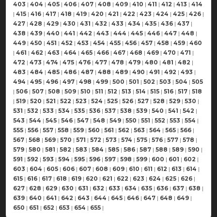
403
|
404
|
405
|
406
|
407
|
408
|
409
|
410
|
411
|
412
|
413
|
414
|
415
|
416
|
417
|
418
|
419
|
420
|
421
|
422
|
423
|
424
|
425
|
426
|
427
|
428
|
429
|
430
|
431
|
432
|
433
|
434
|
435
|
436
|
437
|
438
|
439
|
440
|
441
|
442
|
443
|
444
|
445
|
446
|
447
|
448
|
449
|
450
|
451
|
452
|
453
|
454
|
455
|
456
|
457
|
458
|
459
|
460
|
461
|
462
|
463
|
464
|
465
|
466
|
467
|
468
|
469
|
470
|
471
|
472
|
473
|
474
|
475
|
476
|
477
|
478
|
479
|
480
|
481
|
482
|
483
|
484
|
485
|
486
|
487
|
488
|
489
|
490
|
491
|
492
|
493
|
494
|
495
|
496
|
497
|
498
|
499
|
500
|
501
|
502
|
503
|
504
|
505
|
506
|
507
|
508
|
509
|
510
|
511
|
512
|
513
|
514
|
515
|
516
|
517
|
518
|
519
|
520
|
521
|
522
|
523
|
524
|
525
|
526
|
527
|
528
|
529
|
530
|
531
|
532
|
533
|
534
|
535
|
536
|
537
|
538
|
539
|
540
|
541
|
542
|
543
|
544
|
545
|
546
|
547
|
548
|
549
|
550
|
551
|
552
|
553
|
554
|
555
|
556
|
557
|
558
|
559
|
560
|
561
|
562
|
563
|
564
|
565
|
566
|
567
|
568
|
569
|
570
|
571
|
572
|
573
|
574
|
575
|
576
|
577
|
578
|
579
|
580
|
581
|
582
|
583
|
584
|
585
|
586
|
587
|
588
|
589
|
590
|
591
|
592
|
593
|
594
|
595
|
596
|
597
|
598
|
599
|
600
|
601
|
602
|
603
|
604
|
605
|
606
|
607
|
608
|
609
|
610
|
611
|
612
|
613
|
614
|
615
|
616
|
617
|
618
|
619
|
620
|
621
|
622
|
623
|
624
|
625
|
626
|
627
|
628
|
629
|
630
|
631
|
632
|
633
|
634
|
635
|
636
|
637
|
638
|
639
|
640
|
641
|
642
|
643
|
644
|
645
|
646
|
647
|
648
|
649
|
650
|
651
|
652
|
653
|
654
|
655
|