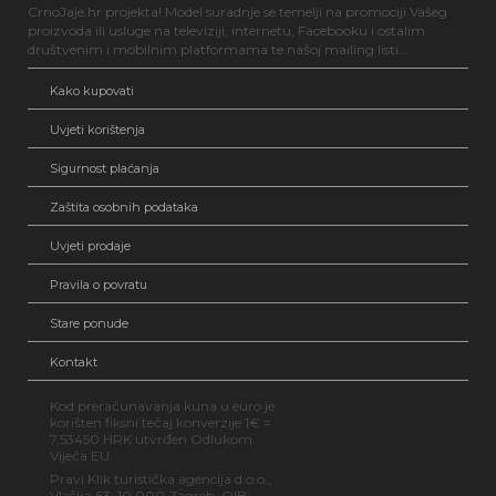
CrnoJaje.hr projekta! Model suradnje se temelji na promociji Vašeg
proizvoda ili usluge na televiziji, internetu, Facebooku i ostalim
društvenim i mobilnim platformama te našoj mailing listi...
Kako kupovati
Uvjeti korištenja
Sigurnost plaćanja
Zaštita osobnih podataka
Uvjeti prodaje
Pravila o povratu
Stare ponude
Kontakt
Kod preračunavanja kuna u euro je
korišten fiksni tečaj konverzije 1€ =
7,53450 HRK utvrđen Odlukom
Vijeća EU
Pravi Klik turistička agencija d.o.o.,
Vlaška 63, 10 000 Zagreb, OIB: