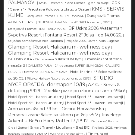
PALMANOVI
|
|
GDK
12413 - Restoran Pilana Bliznec - grah za dvoje
KMS - SERVIS
"Gavella" - Predstava Kolovoz u okrugu Osage
|
KLIME
|
|
Darojković Promet
Darojković Promet -TRST i MIRAMARE
ADVENT -TRST
|
|
BLUESUN Hotel Marina 4* BRELA - svibanj 2025
BF Uskrs 2026 Waterman
|
Darojković Promet -TRST i MIRAMARE
Svpetrvs Resort
Fontana Resort 2* Jelsa - do 14.06.26.
|
|
|
|
Seljačko domaćinstvo Villa Sandrina
Proljeće 2025, Lovran, Villa Eugenia
Glamping Resort Halicanum- wellness day
|
Glamping Resort Halicanum- wellness day
|
|
3 masaže+antistresna
CALLISTO PULA - 24 tretmana SUPER SLIM 11/23
masaža B
|
|
CALLISTO PULA - 24 tretmana SUPER SLIM 02/24
CALLISTO
|
Hotel Marina 4* Selce-wellness
PULA - 24 tretmana SUPER SLIM 02/24
STUDIO
do 28.05.
|
|
Plitvice Holiday Resort- superior soba 06/21
NYCE OPATIJA- dermapen 10/19
AZ Car Servis &
|
detailling
9929 - 2 velike pizze po izboru za samo 49kn!
|
|
Hotel Sport 4* - bazen unutarnji
|
Hotel Sport 4* - bazen unutarnji
|
Hotel Sport 4* - bazen unutarnji
|
Hotel Sport 4* - bazen unutarnji
|
Aromamasaža od 39 kn - Geranij Horvaćanska
|
Personalizirane šalice sa slikom po želji v5 V
Travelego:
|
Advent u Beču i Harry Potter 17./18.12.
|
Darojković Promet:
|
Smart Travel - Ljubljana - Bled BC
|
Graz i Zotter
Proljeće 2023, Aminess
|
|
Tinktura od
Korčula Heritage Hotel 4*
Wellness i gastro užitak