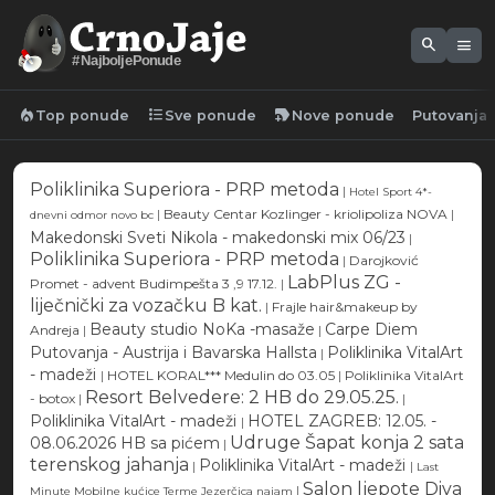
search
menu
#NajboljePonude
local_fire_department
format_list_bulleted
new_label
Top ponude
Sve ponude
Nove ponude
Putovanja
Poliklinika Superiora - PRP metoda
|
Hotel Sport 4*-
|
Beauty Centar Kozlinger - kriolipoliza NOVA
|
dnevni odmor novo bc
Makedonski Sveti Nikola - makedonski mix 06/23
|
Poliklinika Superiora - PRP metoda
|
Darojković
LabPlus ZG -
Promet - advent Budimpešta 3 ,9 17.12.
|
liječnički za vozačku B kat.
|
Frajle hair&makeup by
Beauty studio NoKa -masaže
Carpe Diem
Andreja
|
|
Putovanja - Austrija i Bavarska Hallsta
Poliklinika VitalArt
|
- madeži
|
HOTEL KORAL*** Medulin do 03.05
|
Poliklinika VitalArt
Resort Belvedere: 2 HB do 29.05.25.
- botox
|
|
Poliklinika VitalArt - madeži
HOTEL ZAGREB: 12.05. -
|
Udruge Šapat konja 2 sata
08.06.2026 HB sa pićem
|
terenskog jahanja
Poliklinika VitalArt - madeži
|
|
Last
Salon ljepote Diva
|
Minute Mobilne kućice Terme Jezerčica najam