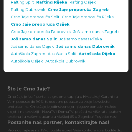
Rafting Split
Rafting Rijeka
Rafting Osijek
Rafting Dubrovnik
Crno Jaje preporuča Zagreb
Crno Jaje preporuča Split
Crno Jaje preporuča Rijeka
Crno Jaje preporuča Osijek
Crno Jaje preporuča Dubrovnik
Još samo danas Zagreb
Još samo danas Split
Još samo danas Rijeka
Još samo danas Osijek
Još samo danas Dubrovnik
Autoškola Zagreb
Autoškola Split
Autoškola Rijeka
Autoškola Osijek
Autoškola Dubrovnik
Što je Crno Jaje?
Crno Jaje je No. 1 portal za grupnu kupnju u Hrvatskoj! Garantira
Vam popuste do 90%, te dodatne popuste za svoje Newsletter
pretplatnike. Crno Jaje je jedinstveno jer njegove ponude možete
vidjeti i na televiziji - NovaTV i DomaTV, plaćati na više rata, putem
telefona i u našem dućanu u Vlaškoj 63 u Zagrebu! Posjetite nas!
Postanite naš partner, kontaktirajte nas!
Promovirajte se na TV-u, budite ispred Vaše konkurencije, budite dio