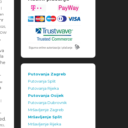
i
|
an
hr
025,
LOW
,
va
lla
The
Putovanja Zagreb
-
Putovanja Split
be
a
Putovanja Rijeka
Putovanja Osijek
|
Putovanja Dubrovnik
Mršavljenje Zagreb
-
Mršavljenje Split
ed.
Mršavljenje Rijeka
TEL