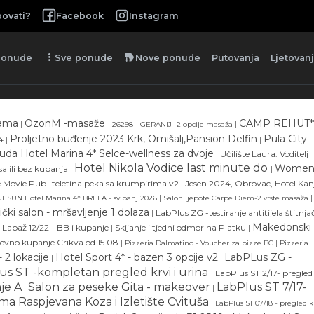
ovati?
Facebook
Instagram
more_vert
new_label
ponude
Sve ponude
Nove ponude
Putovanja
Ljetovan
pama
OzonM -masaže
CAMP REHUT***
|
|
|
26298 - GERANIJ- 2 opcije masaža
Proljetno buđenje 2023 Krk, Omišalj,Pansion Delfin
Pula City
4
|
|
da Hotel Marina 4* Selce-wellness za dvoje
|
Učilište Laura: Voditelj
Hotel Nikola Vodice last minute do
Women
a ili bez kupanja
|
|
 Movie Pub- teletina peka sa krumpirima v2
|
Jesen 2024, Obrovac, Hotel Kan
|
|
ESUN Hotel Marina 4* BRELA - svibanj 2026
Salon ljepote Carpe Diem-2 vrste masaža
čki salon - mršavljenje 1 dolaza
|
LabPlus ZG -testiranje antitijela štitnja
Makedonski
Lapaž 12/22 - BB i kupanje
|
Skijanje i tjedni odmor na Platku
|
nevno kupanje Crikva od 15.08
|
|
Pizzeria Dalmatino - Voucher za pizze BC
Pizzeria
 2 lokacije
Hotel Sport 4* - bazen 3 opcije v2
LabPLus ZG -
|
|
us ST -kompletan pregled krvi i urina
|
LabPlus ST 2/17- pregled
je A
Salon za peseke Gita - makeover
LabPlus ST 7/17-
|
|
rma Raspjevana Koza i Izletište Cvituša
|
LabPlus ST 07/18 - pregled kr