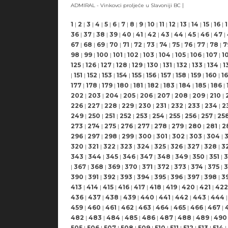
|
ADMIRAL - Vinkovci proljeće u Slavoniji BC
1
|
2
|
3
|
4
|
5
|
6
|
7
|
8
|
9
|
10
|
11
|
12
|
13
|
14
|
15
|
16
|
36
|
37
|
38
|
39
|
40
|
41
|
42
|
43
|
44
|
45
|
46
|
47
|
67
|
68
|
69
|
70
|
71
|
72
|
73
|
74
|
75
|
76
|
77
|
78
|
7
98
|
99
|
100
|
101
|
102
|
103
|
104
|
105
|
106
|
107
|
1
125
|
126
|
127
|
128
|
129
|
130
|
131
|
132
|
133
|
134
|
1
|
151
|
152
|
153
|
154
|
155
|
156
|
157
|
158
|
159
|
160
|
16
177
|
178
|
179
|
180
|
181
|
182
|
183
|
184
|
185
|
186
|
202
|
203
|
204
|
205
|
206
|
207
|
208
|
209
|
210
|
226
|
227
|
228
|
229
|
230
|
231
|
232
|
233
|
234
|
2
249
|
250
|
251
|
252
|
253
|
254
|
255
|
256
|
257
|
25
273
|
274
|
275
|
276
|
277
|
278
|
279
|
280
|
281
|
2
296
|
297
|
298
|
299
|
300
|
301
|
302
|
303
|
304
|
320
|
321
|
322
|
323
|
324
|
325
|
326
|
327
|
328
|
3
343
|
344
|
345
|
346
|
347
|
348
|
349
|
350
|
351
|
3
|
367
|
368
|
369
|
370
|
371
|
372
|
373
|
374
|
375
|
3
390
|
391
|
392
|
393
|
394
|
395
|
396
|
397
|
398
|
3
413
|
414
|
415
|
416
|
417
|
418
|
419
|
420
|
421
|
422
436
|
437
|
438
|
439
|
440
|
441
|
442
|
443
|
444
|
459
|
460
|
461
|
462
|
463
|
464
|
465
|
466
|
467
|
482
|
483
|
484
|
485
|
486
|
487
|
488
|
489
|
490
505
|
506
|
507
|
508
|
509
|
510
|
511
|
512
|
513
|
514
|