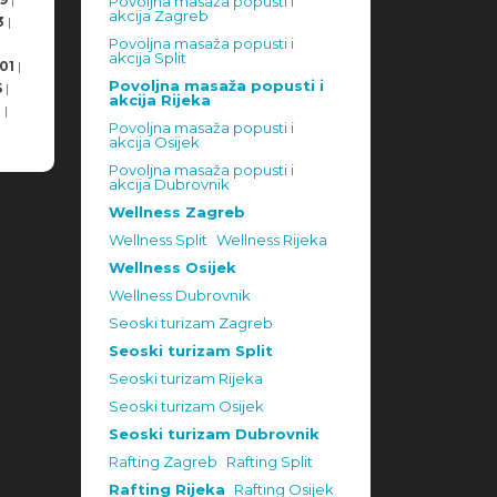
Povoljna masaža popusti i
akcija Zagreb
3
|
Povoljna masaža popusti i
akcija Split
01
|
Povoljna masaža popusti i
5
|
akcija Rijeka
8
|
Povoljna masaža popusti i
akcija Osijek
Povoljna masaža popusti i
akcija Dubrovnik
Wellness Zagreb
Wellness Split
Wellness Rijeka
Wellness Osijek
Wellness Dubrovnik
Seoski turizam Zagreb
Seoski turizam Split
Seoski turizam Rijeka
Seoski turizam Osijek
Seoski turizam Dubrovnik
Rafting Zagreb
Rafting Split
Rafting Rijeka
Rafting Osijek