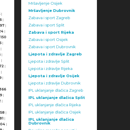
Mršavljenje Osijek
Mršavljenje Dubrovnik
5
|
Zabava i sport Zagreb
6
|
Zabava i sport Split
97
|
24
|
Zabava i sport Rijeka
150
Zabava i sport Osijek
6
|
Zabava i sport Dubrovnik
|
Ljepota i zdravlje Zagreb
5
|
8
|
Ljepota i zdravlje Split
72
|
Ljepota i zdravlje Rijeka
|
Ljepota i zdravlje Osijek
9
|
Ljepota i zdravlje Dubrovnik
366
IPL uklanjanje dlačica Zagreb
9
|
IPL uklanjanje dlačica Split
2
|
IPL uklanjanje dlačica Rijeka
IPL uklanjanje dlačica Osijek
58
|
81
|
IPL uklanjanje dlačica
Dubrovnik
504
|
9
|