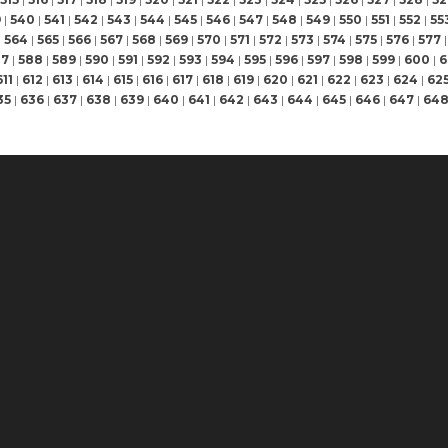
9
|
540
|
541
|
542
|
543
|
544
|
545
|
546
|
547
|
548
|
549
|
550
|
551
|
552
|
55
|
564
|
565
|
566
|
567
|
568
|
569
|
570
|
571
|
572
|
573
|
574
|
575
|
576
|
577
|
87
|
588
|
589
|
590
|
591
|
592
|
593
|
594
|
595
|
596
|
597
|
598
|
599
|
600
|
6
611
|
612
|
613
|
614
|
615
|
616
|
617
|
618
|
619
|
620
|
621
|
622
|
623
|
624
|
62
35
|
636
|
637
|
638
|
639
|
640
|
641
|
642
|
643
|
644
|
645
|
646
|
647
|
64