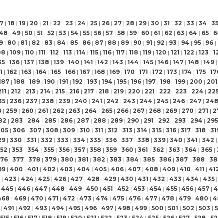
17
|
18
|
19
|
20
|
21
|
22
|
23
|
24
|
25
|
26
|
27
|
28
|
29
|
30
|
31
|
32
|
33
|
34
|
3
48
|
49
|
50
|
51
|
52
|
53
|
54
|
55
|
56
|
57
|
58
|
59
|
60
|
61
|
62
|
63
|
64
|
65
|
6
9
|
80
|
81
|
82
|
83
|
84
|
85
|
86
|
87
|
88
|
89
|
90
|
91
|
92
|
93
|
94
|
95
|
96
|
08
|
109
|
110
|
111
|
112
|
113
|
114
|
115
|
116
|
117
|
118
|
119
|
120
|
121
|
122
|
123
|
1
35
|
136
|
137
|
138
|
139
|
140
|
141
|
142
|
143
|
144
|
145
|
146
|
147
|
148
|
149
|
1
|
162
|
163
|
164
|
165
|
166
|
167
|
168
|
169
|
170
|
171
|
172
|
173
|
174
|
175
|
17
187
|
188
|
189
|
190
|
191
|
192
|
193
|
194
|
195
|
196
|
197
|
198
|
199
|
200
|
201
211
|
212
|
213
|
214
|
215
|
216
|
217
|
218
|
219
|
220
|
221
|
222
|
223
|
224
|
22
35
|
236
|
237
|
238
|
239
|
240
|
241
|
242
|
243
|
244
|
245
|
246
|
247
|
24
8
|
259
|
260
|
261
|
262
|
263
|
264
|
265
|
266
|
267
|
268
|
269
|
270
|
271
|
2
82
|
283
|
284
|
285
|
286
|
287
|
288
|
289
|
290
|
291
|
292
|
293
|
294
|
295
305
|
306
|
307
|
308
|
309
|
310
|
311
|
312
|
313
|
314
|
315
|
316
|
317
|
318
|
31
29
|
330
|
331
|
332
|
333
|
334
|
335
|
336
|
337
|
338
|
339
|
340
|
341
|
342
|
52
|
353
|
354
|
355
|
356
|
357
|
358
|
359
|
360
|
361
|
362
|
363
|
364
|
365
|
76
|
377
|
378
|
379
|
380
|
381
|
382
|
383
|
384
|
385
|
386
|
387
|
388
|
38
99
|
400
|
401
|
402
|
403
|
404
|
405
|
406
|
407
|
408
|
409
|
410
|
411
|
41
|
423
|
424
|
425
|
426
|
427
|
428
|
429
|
430
|
431
|
432
|
433
|
434
|
435
|
445
|
446
|
447
|
448
|
449
|
450
|
451
|
452
|
453
|
454
|
455
|
456
|
457
|
4
468
|
469
|
470
|
471
|
472
|
473
|
474
|
475
|
476
|
477
|
478
|
479
|
480
|
4
|
491
|
492
|
493
|
494
|
495
|
496
|
497
|
498
|
499
|
500
|
501
|
502
|
503
|
515
|
516
|
517
|
518
|
519
|
520
|
521
|
522
|
523
|
524
|
525
|
526
|
527
|
528
|
52