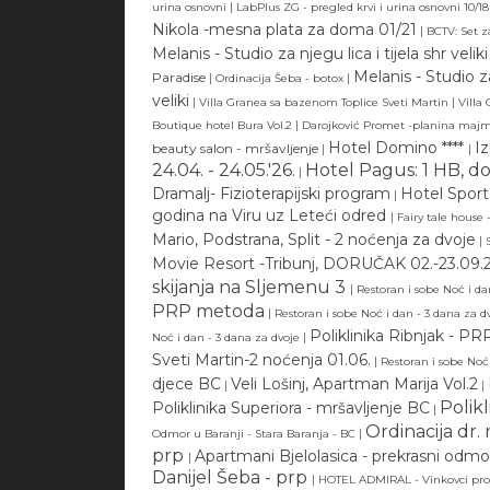
|
urina osnovni
LabPlus ZG - pregled krvi i urina osnovni 10/18
Nikola -mesna plata za doma 01/21
|
BCTV: Set z
Melanis - Studio za njegu lica i tijela shr veliki
Melanis - Studio za 
Paradise
|
|
Ordinacija Šeba - botox
veliki
|
|
Villa Granea sa bazenom Toplice Sveti Martin
Villa
|
Boutique hotel Bura Vol.2
Darojković Promet -planina ma
Hotel Domino ****
Iz
beauty salon - mršavljenje
|
|
24.04. - 24.05.'26.
Hotel Pagus: 1 HB, do 
|
Dramalj- Fizioterapijski program
Hotel Sport
|
godina na Viru uz Leteći odred
|
Fairy tale house 
Mario, Podstrana, Split - 2 noćenja za dvoje
|
Movie Resort -Tribunj, DORUČAK 02.-23.09.2
skijanja na Sljemenu 3
|
Restoran i sobe Noć i da
PRP metoda
|
Restoran i sobe Noć i dan - 3 dana za d
Poliklinika Ribnjak - P
|
Noć i dan - 3 dana za dvoje
Sveti Martin-2 noćenja 01.06.
|
Restoran i sobe Noć
djece BC
Veli Lošinj, Apartman Marija Vol.2
|
|
Polik
Poliklinika Superiora - mršavljenje BC
|
Ordinacija dr.
|
Odmor u Baranji - Stara Baranja - BC
prp
Apartmani Bjelolasica - prekrasni odm
|
Danijel Šeba - prp
|
HOTEL ADMIRAL - Vinkovci prol