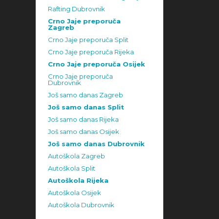
Rafting Dubrovnik
Crno Jaje preporuča
Zagreb
Crno Jaje preporuča Split
Crno Jaje preporuča Rijeka
Crno Jaje preporuča Osijek
Crno Jaje preporuča
Dubrovnik
Još samo danas Zagreb
Još samo danas Split
Još samo danas Rijeka
Još samo danas Osijek
Još samo danas Dubrovnik
Autoškola Zagreb
Autoškola Split
Autoškola Rijeka
Autoškola Osijek
Autoškola Dubrovnik