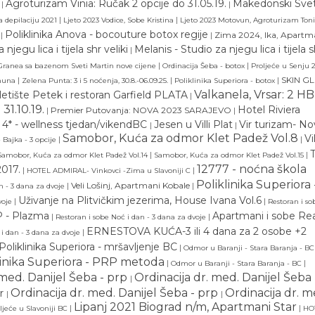
Agroturizam Vinia: Ručak 2 opcije do 31.05.19.
Makedonski Svet
|
|
|
|
a depilaciju 2021
Ljeto 2023 Vodice, Sobe Kristina
Ljeto 2023 Motovun, Agroturizam Toni
Poliklinika Anova - bocouture botox regije
|
|
Zima 2024, Ika, Apartm
njegu lica i tijela shr veliki
Melanis - Studio za njegu lica i tijela s
|
|
|
 Granea sa bazenom Sveti Martin nove cijene
Ordinacija Šeba - botox
Proljeće u Senju 2
|
|
|
SKIN G
jmuna
Zelena Punta: 3 i 5 noćenja, 30.8.-06.09.25.
Poliklinika Superiora - botox
Valkanela, Vrsar: 2 HB
letište Petek i restoran Garfield PLATA
|
31.10.19.
Hotel Riviera
|
Premier Putovanja: NOVA 2023 SARAJEVO
|
 4* - wellness tjedan/vikendBC
Jesen u Villi Plat
Vir turizam- No
|
|
Samobor, Kuća za odmor Klet Padež Vol.8
Vi
|
|
- Bajka - 3 opcije
|
|
Samobor, Kuća za odmor Klet Padež Vol.14
Samobor, Kuća za odmor Klet Padež Vol.15
12777 - noćna škola
017.
|
|
HOTEL ADMIRAL- Vinkovci -Zima u Slavoniji C
Poliklinika Superiora 
|
Veli Lošinj, Apartmani Kobale
|
n - 3 dana za dvoje
Uživanje na Plitvičkim jezerima, House Ivana Vol.6
|
|
voje
Restoran i so
RP - Plazma
Apartmani i sobe Re
|
|
Restoran i sobe Noć i dan - 3 dana za dvoje
ERNESTOVA KUĆA-3 ili 4 dana za 2 osobe +2
|
 i dan - 3 dana za dvoje
Poliklinika Superiora - mršavljenje BC
|
Odmor u Baranji - Stara Baranja - BC
linika Superiora - PRP metoda
|
|
Odmor u Baranji - Stara Baranja - BC
 med. Danijel Šeba - prp
Ordinacija dr. med. Danijel Šeba 
|
Ordinacija dr. med. Danijel Šeba - prp
Ordinacija dr. m
or
|
|
Lipanj 2021 Biograd n/m, Apartmani Star
|
|
jeće u Slavoniji BC
HO