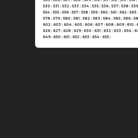
530
|
531
|
532
|
533
|
534
|
535
|
536
|
537
|
538
|
53
554
|
555
|
556
|
557
|
558
|
559
|
560
|
561
|
562
|
563
578
|
579
|
580
|
581
|
582
|
583
|
584
|
585
|
586
|
5
602
|
603
|
604
|
605
|
606
|
607
|
608
|
609
|
610
|
626
|
627
|
628
|
629
|
630
|
631
|
632
|
633
|
634
|
6
649
|
650
|
651
|
652
|
653
|
654
|
655
|