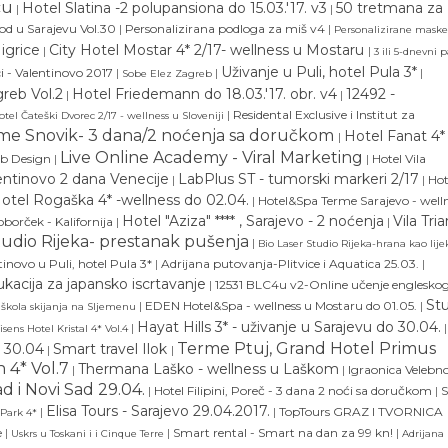
cu
Hotel Slatina -2 polupansiona do 15.03.'17. v3
50 tretmana za
|
|
od u Sarajevu Vol.30
|
Personalizirana podloga za miš v4
|
Personalizirane maske
igrice
City Hotel Mostar 4* 2/17- wellness u Mostaru
|
|
3 ili 5-dnevni 
Uživanje u Puli, hotel Pula 3*
i - Valentinovo 2017
|
|
|
Sobe Elez Zagreb
reb Vol.2
Hotel Friedemann do 18.03.'17. obr. v4
12492 -
|
|
|
Residental Exclusive i Institut za
otel Čateški Dvorec 2/17 - wellness u Sloveniji
me Snovik- 3 dana/2 noćenja sa doručkom
Hotel Fanat 4* 
|
Live Online Academy - Viral Marketing
eb Design
|
|
Hotel Vila
lentinovo 2 dana Venecije
LabPlus ST - tumorski markeri 2/17
|
|
Hot
otel Rogaška 4* -wellness do 02.04.
|
Hotel&Spa Terme Sarajevo - well
Hotel "Aziza" **** , Sarajevo - 2 noćenja
Vila Tri
borček - Kalifornija
|
|
tudio Rijeka- prestanak pušenja
|
Bio Laser Studio Rijeka-hrana kao lij
tinovo u Puli, hotel Pula 3*
|
Adrijana putovanja-Plitvice i Aquatica 25.03.
|
acija za japansko iscrtavanje
|
12531 BLC4u v2-Online učenje englesko
St
|
EDEN Hotel&Spa - wellness u Mostaru do 01.05.
|
škola skijanja na Sljemenu
Hayat Hills 3* - uživanje u Sarajevu do 30.04.
|
|
sens Hotel Kristal 4* Vol.4
Terme Ptuj, Grand Hotel Primus
o 30.04
Smart travel Ilok
|
|
 4* Vol.7
Thermana Laško - wellness u Laškom
|
|
Igraonica Velebno
d i Novi Sad 29.04.
|
Hotel Filipini, Poreč - 3 dana 2 noći sa doručkom
|
S
Elisa Tours - Sarajevo 29.04.2017.
|
|
TopTours GRAZ I TVORNICA
 Park 4*
e
|
|
Smart rental - Smart na dan za 99 kn!
|
Uskrs u Toskani i i Cinque Terre
Adrijana