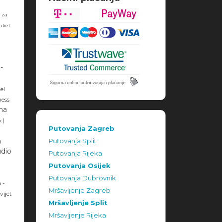
 za
paket
-
el
ness
ana
|
ek
Putovanja Zagreb
Putovanja Split
g
udio
Putovanja Rijeka
Putovanja Osijek
Putovanja Dubrovnik
 -
Mršavljenje Zagreb
vijet
Mršavljenje Split
Mršavljenje Rijeka