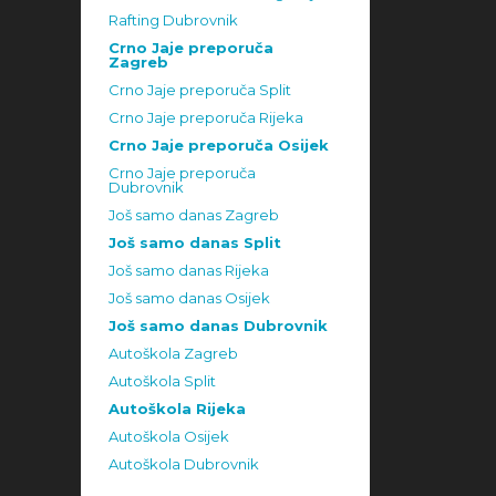
Rafting Dubrovnik
Crno Jaje preporuča
Zagreb
Crno Jaje preporuča Split
Crno Jaje preporuča Rijeka
Crno Jaje preporuča Osijek
Crno Jaje preporuča
Dubrovnik
Još samo danas Zagreb
Još samo danas Split
Još samo danas Rijeka
Još samo danas Osijek
Još samo danas Dubrovnik
Autoškola Zagreb
Autoškola Split
Autoškola Rijeka
Autoškola Osijek
Autoškola Dubrovnik