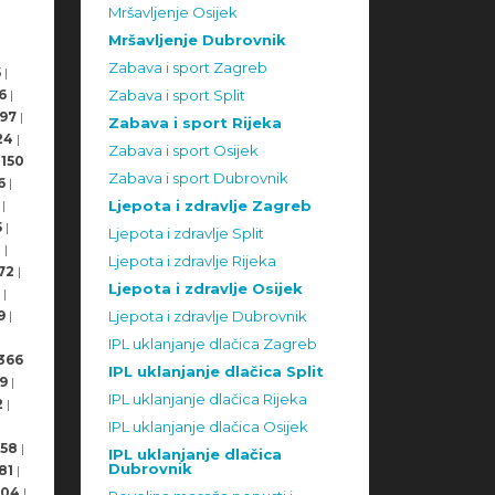
Mršavljenje Osijek
Mršavljenje Dubrovnik
Zabava i sport Zagreb
5
|
6
|
Zabava i sport Split
97
|
Zabava i sport Rijeka
24
|
Zabava i sport Osijek
150
Zabava i sport Dubrovnik
6
|
|
Ljepota i zdravlje Zagreb
5
|
Ljepota i zdravlje Split
8
|
Ljepota i zdravlje Rijeka
72
|
Ljepota i zdravlje Osijek
|
9
|
Ljepota i zdravlje Dubrovnik
IPL uklanjanje dlačica Zagreb
366
IPL uklanjanje dlačica Split
9
|
IPL uklanjanje dlačica Rijeka
2
|
IPL uklanjanje dlačica Osijek
58
|
IPL uklanjanje dlačica
Dubrovnik
81
|
504
|