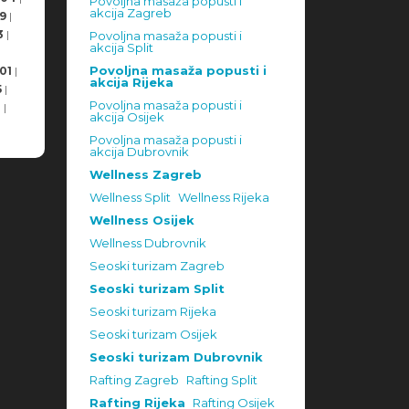
Povoljna masaža popusti i
akcija Zagreb
9
|
3
|
Povoljna masaža popusti i
akcija Split
Povoljna masaža popusti i
01
|
akcija Rijeka
5
|
Povoljna masaža popusti i
8
|
akcija Osijek
Povoljna masaža popusti i
akcija Dubrovnik
Wellness Zagreb
Wellness Split
Wellness Rijeka
Wellness Osijek
Wellness Dubrovnik
Seoski turizam Zagreb
Seoski turizam Split
Seoski turizam Rijeka
Seoski turizam Osijek
Seoski turizam Dubrovnik
Rafting Zagreb
Rafting Split
Rafting Rijeka
Rafting Osijek