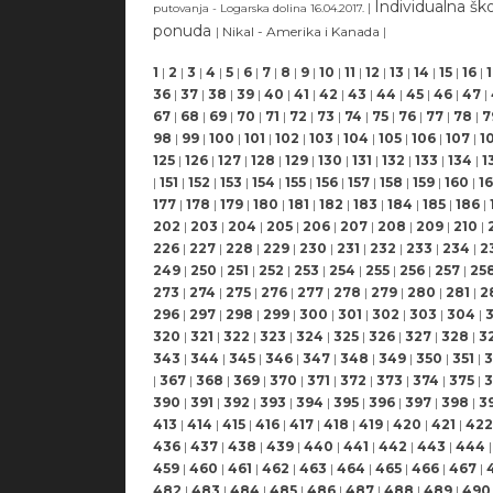
Individualna ško
|
putovanja - Logarska dolina 16.04.2017.
ponuda
|
Nikal - Amerika i Kanada
|
1
|
2
|
3
|
4
|
5
|
6
|
7
|
8
|
9
|
10
|
11
|
12
|
13
|
14
|
15
|
16
|
36
|
37
|
38
|
39
|
40
|
41
|
42
|
43
|
44
|
45
|
46
|
47
|
67
|
68
|
69
|
70
|
71
|
72
|
73
|
74
|
75
|
76
|
77
|
78
|
7
98
|
99
|
100
|
101
|
102
|
103
|
104
|
105
|
106
|
107
|
1
125
|
126
|
127
|
128
|
129
|
130
|
131
|
132
|
133
|
134
|
1
|
151
|
152
|
153
|
154
|
155
|
156
|
157
|
158
|
159
|
160
|
16
177
|
178
|
179
|
180
|
181
|
182
|
183
|
184
|
185
|
186
|
202
|
203
|
204
|
205
|
206
|
207
|
208
|
209
|
210
|
226
|
227
|
228
|
229
|
230
|
231
|
232
|
233
|
234
|
2
249
|
250
|
251
|
252
|
253
|
254
|
255
|
256
|
257
|
25
273
|
274
|
275
|
276
|
277
|
278
|
279
|
280
|
281
|
2
296
|
297
|
298
|
299
|
300
|
301
|
302
|
303
|
304
|
320
|
321
|
322
|
323
|
324
|
325
|
326
|
327
|
328
|
3
343
|
344
|
345
|
346
|
347
|
348
|
349
|
350
|
351
|
3
|
367
|
368
|
369
|
370
|
371
|
372
|
373
|
374
|
375
|
3
390
|
391
|
392
|
393
|
394
|
395
|
396
|
397
|
398
|
3
413
|
414
|
415
|
416
|
417
|
418
|
419
|
420
|
421
|
422
436
|
437
|
438
|
439
|
440
|
441
|
442
|
443
|
444
|
459
|
460
|
461
|
462
|
463
|
464
|
465
|
466
|
467
|
482
|
483
|
484
|
485
|
486
|
487
|
488
|
489
|
490