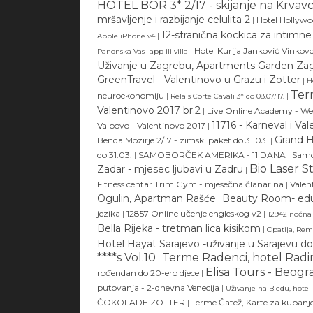
HOTEL BOR 3* 2/17 - skijanje na Krvav
mršavljenje i razbijanje celulita 2
|
Hotel Hollywo
12-stranična kockica za intimne 
|
Apple iPhone v4
|
Hotel Kurija Janković Vinkovc
Panonska Vas -app ili villa
Uživanje u Zagrebu, Apartments Garden Zag
GreenTravel - Valentinovo u Grazu i Zotter
|
H
Ter
neuroekonomiju
|
|
Relais Corte Cavali 3* do 08.07.'17.
Valentinovo 2017 br.2
|
Live Online Academy - W
11716 - Karneval i Va
Valpovo - Valentinovo 2017
|
Grand H
Benda Mozirje 2/17 - zimski paket do 31.03.
|
do 31.03.
|
SAMOBORČEK AMERIKA - 11 DANA
|
Samo
Bio Laser S
Zadar - mjesec ljubavi u Zadru
|
Fitness centar Trim Gym - mjesečna članarina
|
Valen
Ogulin, Apartman Rašće
Beauty Room- eduk
|
jezika
|
12857 Online učenje engleskog v2
|
12942 noćna 
Bella Rijeka - tretman lica kisikom
|
Opatija, Remi
Hotel Hayat Sarajevo -uživanje u Sarajevu d
****s Vol.10
Terme Radenci, hotel Radin
|
Elisa Tours - Beogra
rođendan do 20-ero djece
|
putovanja - 2-dnevna Venecija
|
Uživanje na Bledu, hotel
ČOKOLADE ZOTTER
|
Terme Čatež, Karte za kupanj