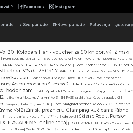
ovati?
Facebook
Instagram
more_vert
new_label
ponude
Sve ponude
Nove ponude
Putovanja
Ljetovan
Vol.20
Kolobara Han - voucher za 90 kn obr. v4
Zimski
|
|
2
|
|
Hotel Seos, Bjelašnica - 2 ili 5 polupansiona v2
Valentinovo u The Residence Hotelu Vol
|
APARTMAN JURICA do 01.04.'17. v4 obr.
|
Hotel Bacher 3* do 26.03.'17. obr. 
tbichler 3*S do 26.03.'17. v4 obr.
|
Hotel Goldene Rose do 02.04.'17. v4 ob
Grmovškov dom
|
|
Valentinovo u Sarajevu, hotel Hills 5* Vol.2
Wellness odmor u
Luxury Accommodation Success 2
|
Hotel Budva 4* - 3 dana/2 noćenja 
ss i hedonizam
Lux
|
|
|
12461 - Aparthotel Wake up - Beograd
Tečaj gitare v4 obr.
12
|
|
|
Uživanje u Mostaru, Villa Anri Vol.3
SKI PASS za skijalište Kope uz gablec v2
.6
|
|
Hotel Margarethenbad 4* do 26.03.'17. obr. v3
|
Sarajevo, Hostel City Rest Vol.6
Zimski praznici u Glamping kućicama Ribno
 Emma Vol.2
|
Skijanje Rogla, Pansion
|
|
Zimski praznici u Hotelu Ribno*** na Bledu obr.2
IDGE ACADEMY- online tečaj
|
|
HOTEL KOMPAS BLED 4*2 /17 - wellness
|
Skijaški paket 3 dana -Hotel Slovenj Gradec 3* v4
|
ana-Hotel Slovenj Gradec 3* v3