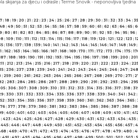
la skijanja za djecu i odrasle
Terme Snovik - neponovljiva tjedna
|
17
|
18
|
19
|
20
|
21
|
22
|
23
|
24
|
25
|
26
|
27
|
28
|
29
|
30
|
31
|
32
|
33
|
34
|
3
48
|
49
|
50
|
51
|
52
|
53
|
54
|
55
|
56
|
57
|
58
|
59
|
60
|
61
|
62
|
63
|
64
|
65
|
6
9
|
80
|
81
|
82
|
83
|
84
|
85
|
86
|
87
|
88
|
89
|
90
|
91
|
92
|
93
|
94
|
95
|
96
|
08
|
109
|
110
|
111
|
112
|
113
|
114
|
115
|
116
|
117
|
118
|
119
|
120
|
121
|
122
|
123
|
1
35
|
136
|
137
|
138
|
139
|
140
|
141
|
142
|
143
|
144
|
145
|
146
|
147
|
148
|
149
|
1
|
162
|
163
|
164
|
165
|
166
|
167
|
168
|
169
|
170
|
171
|
172
|
173
|
174
|
175
|
17
187
|
188
|
189
|
190
|
191
|
192
|
193
|
194
|
195
|
196
|
197
|
198
|
199
|
200
|
201
211
|
212
|
213
|
214
|
215
|
216
|
217
|
218
|
219
|
220
|
221
|
222
|
223
|
224
|
22
35
|
236
|
237
|
238
|
239
|
240
|
241
|
242
|
243
|
244
|
245
|
246
|
247
|
24
8
|
259
|
260
|
261
|
262
|
263
|
264
|
265
|
266
|
267
|
268
|
269
|
270
|
271
|
2
82
|
283
|
284
|
285
|
286
|
287
|
288
|
289
|
290
|
291
|
292
|
293
|
294
|
295
305
|
306
|
307
|
308
|
309
|
310
|
311
|
312
|
313
|
314
|
315
|
316
|
317
|
318
|
31
29
|
330
|
331
|
332
|
333
|
334
|
335
|
336
|
337
|
338
|
339
|
340
|
341
|
342
|
52
|
353
|
354
|
355
|
356
|
357
|
358
|
359
|
360
|
361
|
362
|
363
|
364
|
365
|
76
|
377
|
378
|
379
|
380
|
381
|
382
|
383
|
384
|
385
|
386
|
387
|
388
|
38
99
|
400
|
401
|
402
|
403
|
404
|
405
|
406
|
407
|
408
|
409
|
410
|
411
|
41
|
423
|
424
|
425
|
426
|
427
|
428
|
429
|
430
|
431
|
432
|
433
|
434
|
435
|
445
|
446
|
447
|
448
|
449
|
450
|
451
|
452
|
453
|
454
|
455
|
456
|
457
|
4
468
|
469
|
470
|
471
|
472
|
473
|
474
|
475
|
476
|
477
|
478
|
479
|
480
|
4
|
491
|
492
|
493
|
494
|
495
|
496
|
497
|
498
|
499
|
500
|
501
|
502
|
503
|