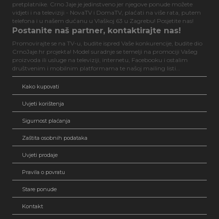
pretplatnike. Crno Jaje je jedinstveno jer njegove ponude možete
vidjeti i na televiziji - NovaTV i DomaTV, plaćati na više rata, putem
telefona i u našem dućanu u Vlaškoj 63 u Zagrebu! Posjetite nas!
Postanite naš partner, kontaktirajte nas!
Promovirajte se na TV-u, budite ispred Vaše konkurencije, budite dio
CrnoJaje.hr projekta! Model suradnje se temelji na promociji Vašeg
proizvoda ili usluge na televiziji, internetu, Facebooku i ostalim
društvenim i mobilnim platformama te našoj mailing listi...
Kako kupovati
Uvjeti korištenja
Sigurnost plaćanja
Zaštita osobnih podataka
Uvjeti prodaje
Pravila o povratu
Stare ponude
Kontakt