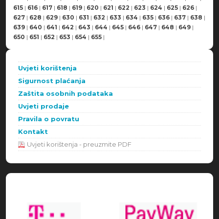
615
|
616
|
617
|
618
|
619
|
620
|
621
|
622
|
623
|
624
|
625
|
626
|
627
|
628
|
629
|
630
|
631
|
632
|
633
|
634
|
635
|
636
|
637
|
638
|
639
|
640
|
641
|
642
|
643
|
644
|
645
|
646
|
647
|
648
|
649
|
650
|
651
|
652
|
653
|
654
|
655
|
Uvjeti korištenja
Sigurnost plaćanja
Zaštita osobnih podataka
Uvjeti prodaje
Pravila o povratu
Kontakt
Uvjeti korištenja - preuzmite PDF
Načini plaćanja