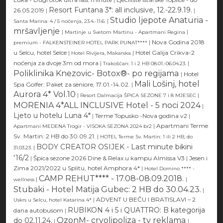
Resort Funtana 3*: all inclusive, 12.-22.9.19.
26.05.2019
|
|
Studio ljepote Anaturia -
|
Santa Marina: 4 / 5 noćenja, 23.4.-11.6.
mršavljenje
|
|
Martinje u Svetom Martinu - Apartmani Regina
|
Nova Godina 2018
premium - FALKENSTEINER HOTEL PARK PUNAT****
u Selcu, hotel Selce
|
|
Hotel Galija Crikva-2
Hotel Rivijera, Makarska
noćenja za dvoje 3m od mora
|
|
Trakošćan: 1 i 2 HB 08.01.-06.04.23.
Poliklinika Knezovic- Botox®- po regijama
|
Hotel
Mali Lošinj, hotel
Spa Golfer: Paket za seniore, 17.01.-14.02.
|
Aurora 4* Vol.10
|
|
Resort Dalmacija ŠPICA SEZONE 7 i 8 MJESEC
MORENIA 4*ALL INCLUSIVE Hotel - 5 noci 2024
|
Ljeto u hotelu Luna 4*
|
Terme Topusko -Nova godina v2
|
|
Apartmani Terme
Apartmani MEDENA Trogir - VISOKA SEZONA 2024 br2
Sv. Martin: 2 HB do 30.09.21.
|
HOTEL Terme Sv. Martin: 1 ili 2 HB, do
BODY CREATOR OSIJEK - Last minute bikini
|
31.03.23.
'16/2
|
Špica sezone 2026 Dine & Relax u kampu Almissa V3
|
Jesen i
Zima 2021/2022 u Splitu, hotel Amphora 4*
|
Hotel Domino **** -
CAMP REHUT**** - 17.08-08.09.2018.
|
|
wellness
Stubaki - Hotel Matija Gubec: 2 HB do 30.04.23.
|
|
ADVENT U BEČU I BRATISLAVI – 2
Uskrs u Selcu, hotel Katarina 4*
RUBIKON 4 i 5 i QUATTRO: B kategorija
dana autobusom
|
OzonM- cryolipoliza - tv reklama
do 02.11.24.
|
|