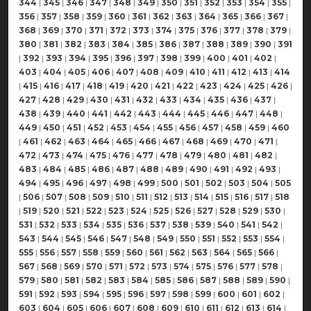
344
|
345
|
346
|
347
|
348
|
349
|
350
|
351
|
352
|
353
|
354
|
355
|
356
|
357
|
358
|
359
|
360
|
361
|
362
|
363
|
364
|
365
|
366
|
367
|
368
|
369
|
370
|
371
|
372
|
373
|
374
|
375
|
376
|
377
|
378
|
379
|
380
|
381
|
382
|
383
|
384
|
385
|
386
|
387
|
388
|
389
|
390
|
391
|
392
|
393
|
394
|
395
|
396
|
397
|
398
|
399
|
400
|
401
|
402
|
403
|
404
|
405
|
406
|
407
|
408
|
409
|
410
|
411
|
412
|
413
|
414
|
415
|
416
|
417
|
418
|
419
|
420
|
421
|
422
|
423
|
424
|
425
|
426
|
427
|
428
|
429
|
430
|
431
|
432
|
433
|
434
|
435
|
436
|
437
|
438
|
439
|
440
|
441
|
442
|
443
|
444
|
445
|
446
|
447
|
448
|
449
|
450
|
451
|
452
|
453
|
454
|
455
|
456
|
457
|
458
|
459
|
460
|
461
|
462
|
463
|
464
|
465
|
466
|
467
|
468
|
469
|
470
|
471
|
472
|
473
|
474
|
475
|
476
|
477
|
478
|
479
|
480
|
481
|
482
|
483
|
484
|
485
|
486
|
487
|
488
|
489
|
490
|
491
|
492
|
493
|
494
|
495
|
496
|
497
|
498
|
499
|
500
|
501
|
502
|
503
|
504
|
505
|
506
|
507
|
508
|
509
|
510
|
511
|
512
|
513
|
514
|
515
|
516
|
517
|
518
|
519
|
520
|
521
|
522
|
523
|
524
|
525
|
526
|
527
|
528
|
529
|
530
|
531
|
532
|
533
|
534
|
535
|
536
|
537
|
538
|
539
|
540
|
541
|
542
|
543
|
544
|
545
|
546
|
547
|
548
|
549
|
550
|
551
|
552
|
553
|
554
|
555
|
556
|
557
|
558
|
559
|
560
|
561
|
562
|
563
|
564
|
565
|
566
|
567
|
568
|
569
|
570
|
571
|
572
|
573
|
574
|
575
|
576
|
577
|
578
|
579
|
580
|
581
|
582
|
583
|
584
|
585
|
586
|
587
|
588
|
589
|
590
|
591
|
592
|
593
|
594
|
595
|
596
|
597
|
598
|
599
|
600
|
601
|
602
|
603
|
604
|
605
|
606
|
607
|
608
|
609
|
610
|
611
|
612
|
613
|
614
|