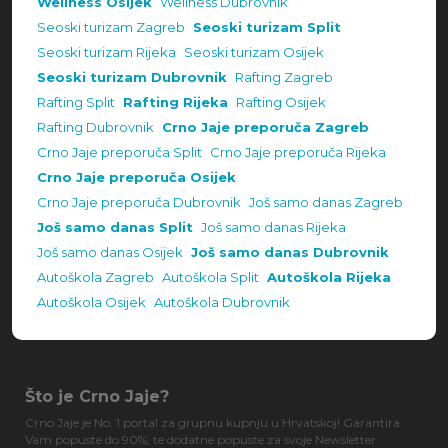
Wellness Osijek
Wellness Dubrovnik
Seoski turizam Zagreb
Seoski turizam Split
Seoski turizam Rijeka
Seoski turizam Osijek
Seoski turizam Dubrovnik
Rafting Zagreb
Rafting Split
Rafting Rijeka
Rafting Osijek
Rafting Dubrovnik
Crno Jaje preporuča Zagreb
Crno Jaje preporuča Split
Crno Jaje preporuča Rijeka
Crno Jaje preporuča Osijek
Crno Jaje preporuča Dubrovnik
Još samo danas Zagreb
Još samo danas Split
Još samo danas Rijeka
Još samo danas Osijek
Još samo danas Dubrovnik
Autoškola Zagreb
Autoškola Split
Autoškola Rijeka
Autoškola Osijek
Autoškola Dubrovnik
Što je Crno Jaje?
Crno Jaje je No. 1 portal za grupnu kupnju u Hrvatskoj! Garantira
Vam popuste do 90%, te dodatne popuste za svoje Newsletter