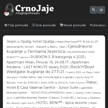
search
menu
#NajboljePonude
local_fire_department
format_list_bulleted
new_label
Top ponude
Sve ponude
Nove ponude
Putovanja
Jesen u Opatiji, hotel Opatija
|
Hotel Petrčane**** 15.06-14.07
Cjelodnevno
ljetovanje B
|
Smart - Advent u Beču, 1 dan
|
kupanje u Termama Jezerčica
|
FALKENSTEINER PARK
RUBIKON 5: B kategorija 4-2025
|
|
PUNAT****-parovi
Apartmani Miran, Pirovac 16.-24.08.17.
Apartmani
|
Rock'n'Bowl
Medena - LAST MINUTE srpanj 2020
|
Westgate: kuglanje do 27.11.21.
|
Lipanj 2022 na Pagu, hotel
|
Hotel Adria- last minute špica 2 opcije
|
Meridijan
Liberty Hotel 3*
Rabac,
|
|
Novalja- novo do 13.09.2021
Jesen 2018 na Jahorini, hotel Lavina
Hotel & Casa Valamar Sanfior - Junior Suite
|
Lječilište
Istarske toplice - - NOVO POLUPANSION
|
Jesen u Opatiji, hotel Opatija
|
Lječilište Istarske Toplice -3 dana / 2 noći BC
|
Vol.2
Wellness u Radisson
HOTEL BENI*** - špica sezone
|
|
Hotel
Blu Resortu Split Vol.21
Luka - Dugi otok ultra last minute
|
Lječilište Istarske Toplice - do