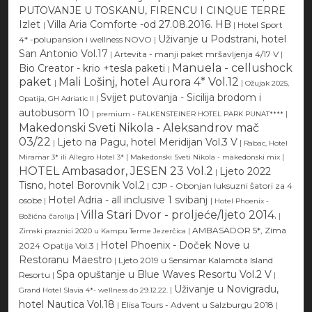
PUTOVANJE U TOSKANU, FIRENCU I CINQUE TERRE
Izlet
Villa Aria Comforte -od 27.08.2016. HB
|
|
Hotel Sport
Uživanje u Podstrani, hotel
4* -polupansion i wellness NOVO
|
San Antonio Vol.17
|
Artevita - manji paket mršavljenja 4/17 V
|
Manuela - cellushock
Bio Creator - krio +tesla paketi
|
paket
Mali Lošinj, hotel Aurora 4* Vol.12
|
|
Ožujak 2025,
Svijet putovanja - Sicilija brodom i
|
Opatija, GH Adriatic II
autobusom 10
|
|
premium - FALKENSTEINER HOTEL PARK PUNAT****
Makedonski Sveti Nikola - Aleksandrov mač
03/22
Ljeto na Pagu, hotel Meridijan Vol.3 V
|
|
Rabac, Hotel
|
|
Miramar 3* ili Allegro Hotel 3*
Makedonski Sveti Nikola - makedonski mix
HOTEL Ambasador, JESEN 23 Vol.2
Ljeto 2022
|
Tisno, hotel Borovnik Vol.2
|
CJP - Obonjan luksuzni šatori za 4
Hotel Adria - all inclusive 1 svibanj
osobe
|
|
Hotel Phoenix -
Villa Stari Dvor - proljeće/ljeto 2014.
|
|
Božićna čarolija
|
AMBASADOR 5*, Zima
Zimski praznici 2020 u Kampu Terme Jezerčica
Hotel Phoenix - Doček Nove u
2024 Opatija Vol.3
|
Restoranu Maestro
|
Ljeto 2019 u Sensimar Kalamota Island
Spa opuštanje u Blue Waves Resortu Vol.2 V
Resortu
|
|
Uživanje u Novigradu,
|
Grand Hotel Slavia 4*- wellness do 29.12.22.
hotel Nautica Vol.18
|
Elisa Tours - Advent u Salzburgu 2018
|