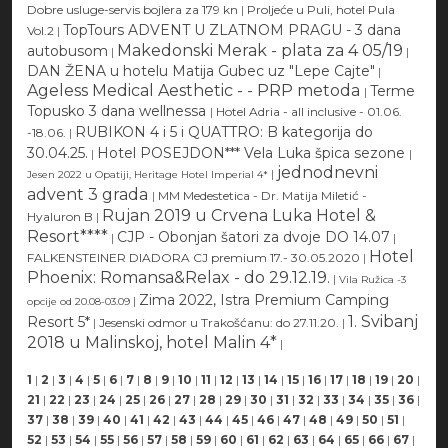
Dobre usluge-servis bojlera za 179 kn
|
Proljeće u Puli, hotel Pula
TopTours ADVENT U ZLATNOM PRAGU - 3 dana
Vol.2
|
Makedonski Merak - plata za 4 05/19
autobusom
|
|
DAN ŽENA u hotelu Matija Gubec uz "Lepe Cajte"
|
Ageless Medical Aesthetic - - PRP metoda
Terme
|
Topusko 3 dana wellnessa
|
Hotel Adria - all inclusive - 01.06.
RUBIKON 4 i 5 i QUATTRO: B kategorija do
-18.06.
|
30.04.25.
Hotel POSEJDON*** Vela Luka špica sezone
|
|
jednodnevni
|
Jesen 2022 u Opatiji, Heritage Hotel Imperial 4*
advent 3 grada
|
MM Medestetica - Dr. Matija Miletić -
Rujan 2019 u Crvena Luka Hotel &
Hyaluron B
|
Resort****
CJP - Obonjan šatori za dvoje DO 14.07
|
|
Hotel
FALKENSTEINER DIADORA CJ premium 17.- 30.05.2020
|
Phoenix: Romansa&Relax - do 29.12.19.
|
Vila Ružica -3
Zima 2022, Istra Premium Camping
|
opcije od 20.08-03.09
1. Svibanj
Resort 5*
|
Jesenski odmor u Trakošćanu: do 27.11.20.
|
2018 u Malinskoj, hotel Malin 4*
|
1
|
2
|
3
|
4
|
5
|
6
|
7
|
8
|
9
|
10
|
11
|
12
|
13
|
14
|
15
|
16
|
17
|
18
|
19
|
20
|
21
|
22
|
23
|
24
|
25
|
26
|
27
|
28
|
29
|
30
|
31
|
32
|
33
|
34
|
35
|
36
|
37
|
38
|
39
|
40
|
41
|
42
|
43
|
44
|
45
|
46
|
47
|
48
|
49
|
50
|
51
|
52
|
53
|
54
|
55
|
56
|
57
|
58
|
59
|
60
|
61
|
62
|
63
|
64
|
65
|
66
|
67
|