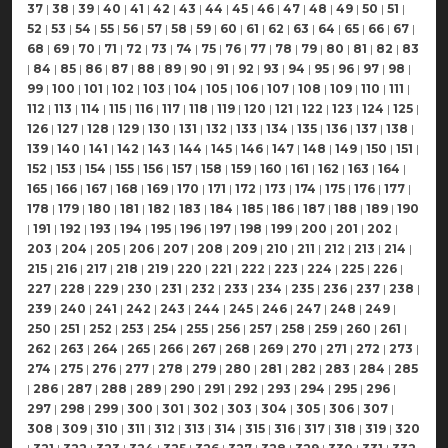
37
|
38
|
39
|
40
|
41
|
42
|
43
|
44
|
45
|
46
|
47
|
48
|
49
|
50
|
51
|
52
|
53
|
54
|
55
|
56
|
57
|
58
|
59
|
60
|
61
|
62
|
63
|
64
|
65
|
66
|
67
|
68
|
69
|
70
|
71
|
72
|
73
|
74
|
75
|
76
|
77
|
78
|
79
|
80
|
81
|
82
|
83
|
84
|
85
|
86
|
87
|
88
|
89
|
90
|
91
|
92
|
93
|
94
|
95
|
96
|
97
|
98
|
99
|
100
|
101
|
102
|
103
|
104
|
105
|
106
|
107
|
108
|
109
|
110
|
111
|
112
|
113
|
114
|
115
|
116
|
117
|
118
|
119
|
120
|
121
|
122
|
123
|
124
|
125
|
126
|
127
|
128
|
129
|
130
|
131
|
132
|
133
|
134
|
135
|
136
|
137
|
138
|
139
|
140
|
141
|
142
|
143
|
144
|
145
|
146
|
147
|
148
|
149
|
150
|
151
|
152
|
153
|
154
|
155
|
156
|
157
|
158
|
159
|
160
|
161
|
162
|
163
|
164
|
165
|
166
|
167
|
168
|
169
|
170
|
171
|
172
|
173
|
174
|
175
|
176
|
177
|
178
|
179
|
180
|
181
|
182
|
183
|
184
|
185
|
186
|
187
|
188
|
189
|
190
|
191
|
192
|
193
|
194
|
195
|
196
|
197
|
198
|
199
|
200
|
201
|
202
|
203
|
204
|
205
|
206
|
207
|
208
|
209
|
210
|
211
|
212
|
213
|
214
|
215
|
216
|
217
|
218
|
219
|
220
|
221
|
222
|
223
|
224
|
225
|
226
|
227
|
228
|
229
|
230
|
231
|
232
|
233
|
234
|
235
|
236
|
237
|
238
|
239
|
240
|
241
|
242
|
243
|
244
|
245
|
246
|
247
|
248
|
249
|
250
|
251
|
252
|
253
|
254
|
255
|
256
|
257
|
258
|
259
|
260
|
261
|
262
|
263
|
264
|
265
|
266
|
267
|
268
|
269
|
270
|
271
|
272
|
273
|
274
|
275
|
276
|
277
|
278
|
279
|
280
|
281
|
282
|
283
|
284
|
285
|
286
|
287
|
288
|
289
|
290
|
291
|
292
|
293
|
294
|
295
|
296
|
297
|
298
|
299
|
300
|
301
|
302
|
303
|
304
|
305
|
306
|
307
|
308
|
309
|
310
|
311
|
312
|
313
|
314
|
315
|
316
|
317
|
318
|
319
|
320