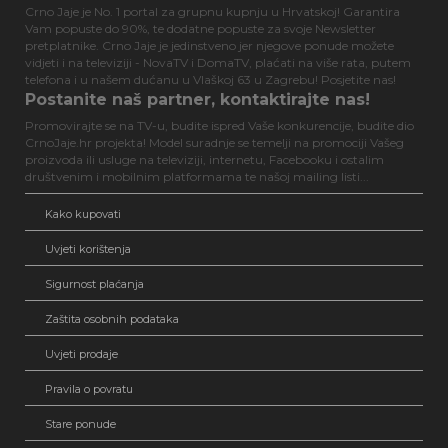
Crno Jaje je No. 1 portal za grupnu kupnju u Hrvatskoj! Garantira
Vam popuste do 90%, te dodatne popuste za svoje Newsletter
pretplatnike. Crno Jaje je jedinstveno jer njegove ponude možete
vidjeti i na televiziji - NovaTV i DomaTV, plaćati na više rata, putem
telefona i u našem dućanu u Vlaškoj 63 u Zagrebu! Posjetite nas!
Postanite naš partner, kontaktirajte nas!
Promovirajte se na TV-u, budite ispred Vaše konkurencije, budite dio
CrnoJaje.hr projekta! Model suradnje se temelji na promociji Vašeg
proizvoda ili usluge na televiziji, internetu, Facebooku i ostalim
društvenim i mobilnim platformama te našoj mailing listi...
Kako kupovati
Uvjeti korištenja
Sigurnost plaćanja
Zaštita osobnih podataka
Uvjeti prodaje
Pravila o povratu
Stare ponude