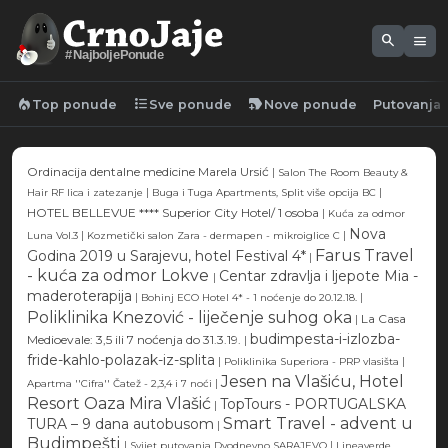
search
menu
#NajboljePonude
local_fire_department
format_list_bulleted
new_label
Top ponude
Sve ponude
Nove ponude
Putovanja
Ordinacija dentalne medicine Marela Ursić
|
Salon The Room Beauty &
|
|
Hair RF lica i zatezanje
Buga i Tuga Apartments, Split više opcija BC
HOTEL BELLEVUE **** Superior City Hotel/ 1 osoba
|
Kuća za odmor
Nova
|
|
Luna Vol.3
Kozmetički salon Zara - dermapen - mikroiglice C
Farus Travel
Godina 2019 u Sarajevu, hotel Festival 4*
|
- kuća za odmor Lokve
Centar zdravlja i ljepote Mia -
|
maderoterapija
|
|
Bohinj ECO Hotel 4* - 1 noćenje do 20.12.18.
Poliklinika Knezović - liječenje suhog oka
|
La Casa
budimpesta-i-izlozba-
Medioevale: 3,5 ili 7 noćenja do 31.3.19.
|
fride-kahlo-polazak-iz-splita
|
|
Poliklinika Superiora - PRP vlasišta
Jesen na Vlašiću, Hotel
|
Apartma ''Cifra'' Čatež - 2,3,4 i 7 noći
Resort Oaza Mira Vlašić
TopTours - PORTUGALSKA
|
Smart Travel - advent u
TURA – 9 dana autobusom
|
Budimpešti
|
|
Svijet putovanja Dvodnevno SARAJEVO
Lineaverde,