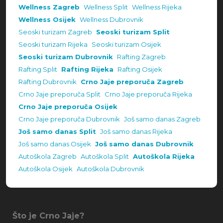
Wellness Zagreb
Wellness Split
Wellness Rijeka
Wellness Osijek
Wellness Dubrovnik
Seoski turizam Zagreb
Seoski turizam Split
Seoski turizam Rijeka
Seoski turizam Osijek
Seoski turizam Dubrovnik
Rafting Zagreb
Rafting Split
Rafting Rijeka
Rafting Osijek
Rafting Dubrovnik
Crno Jaje preporuča Zagreb
Crno Jaje preporuča Split
Crno Jaje preporuča Rijeka
Crno Jaje preporuča Osijek
Crno Jaje preporuča Dubrovnik
Još samo danas Zagreb
Još samo danas Split
Još samo danas Rijeka
Još samo danas Osijek
Još samo danas Dubrovnik
Autoškola Zagreb
Autoškola Split
Autoškola Rijeka
Autoškola Osijek
Autoškola Dubrovnik
Što je Crno Jaje?