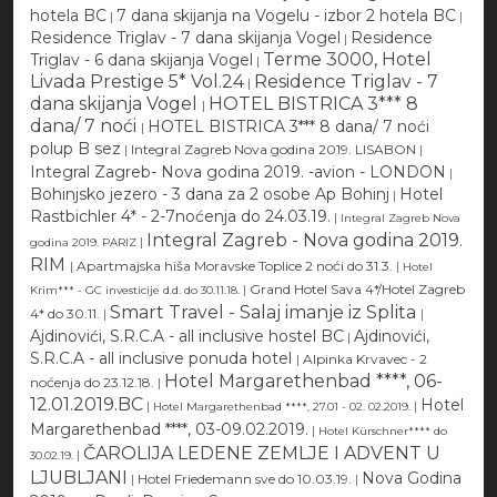
hotela BC
7 dana skijanja na Vogelu - izbor 2 hotela BC
|
|
Residence Triglav - 7 dana skijanja Vogel
Residence
|
Terme 3000, Hotel
Triglav - 6 dana skijanja Vogel
|
Livada Prestige 5* Vol.24
Residence Triglav - 7
|
dana skijanja Vogel
HOTEL BISTRICA 3*** 8
|
dana/ 7 noći
HOTEL BISTRICA 3*** 8 dana/ 7 noći
|
polup B sez
|
Integral Zagreb Nova godina 2019. LISABON
|
Integral Zagreb- Nova godina 2019. -avion - LONDON
|
Bohinjsko jezero - 3 dana za 2 osobe Ap Bohinj
Hotel
|
Rastbichler 4* - 2-7noćenja do 24.03.19.
|
Integral Zagreb Nova
Integral Zagreb - Nova godina 2019.
|
godina 2019. PARIZ
RIM
|
Apartmajska hiša Moravske Toplice 2 noći do 31.3.
|
Hotel
|
Grand Hotel Sava 4*/Hotel Zagreb
Krim*** - GC investicije d.d. do 30.11.18.
Smart Travel - Salaj imanje iz Splita
4* do 30.11.
|
|
Ajdinovići, S.R.C.A - all inclusive hostel BC
Ajdinovići,
|
S.R.C.A - all inclusive ponuda hotel
|
Alpinka Krvavec - 2
Hotel Margarethenbad ****, 06-
noćenja do 23.12.18.
|
12.01.2019.BC
Hotel
|
|
Hotel Margarethenbad ****, 27.01 - 02. 02.2019.
Margarethenbad ****, 03-09.02.2019.
|
Hotel Kürschner**** do
ČAROLIJA LEDENE ZEMLJE I ADVENT U
|
30.02.19.
LJUBLJANI
Nova Godina
|
Hotel Friedemann sve do 10.03.19.
|