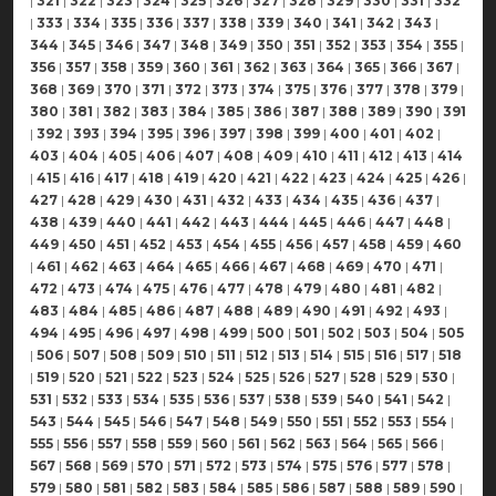
|
321
|
322
|
323
|
324
|
325
|
326
|
327
|
328
|
329
|
330
|
331
|
332
|
333
|
334
|
335
|
336
|
337
|
338
|
339
|
340
|
341
|
342
|
343
|
344
|
345
|
346
|
347
|
348
|
349
|
350
|
351
|
352
|
353
|
354
|
355
|
356
|
357
|
358
|
359
|
360
|
361
|
362
|
363
|
364
|
365
|
366
|
367
|
368
|
369
|
370
|
371
|
372
|
373
|
374
|
375
|
376
|
377
|
378
|
379
|
380
|
381
|
382
|
383
|
384
|
385
|
386
|
387
|
388
|
389
|
390
|
391
|
392
|
393
|
394
|
395
|
396
|
397
|
398
|
399
|
400
|
401
|
402
|
403
|
404
|
405
|
406
|
407
|
408
|
409
|
410
|
411
|
412
|
413
|
414
|
415
|
416
|
417
|
418
|
419
|
420
|
421
|
422
|
423
|
424
|
425
|
426
|
427
|
428
|
429
|
430
|
431
|
432
|
433
|
434
|
435
|
436
|
437
|
438
|
439
|
440
|
441
|
442
|
443
|
444
|
445
|
446
|
447
|
448
|
449
|
450
|
451
|
452
|
453
|
454
|
455
|
456
|
457
|
458
|
459
|
460
|
461
|
462
|
463
|
464
|
465
|
466
|
467
|
468
|
469
|
470
|
471
|
472
|
473
|
474
|
475
|
476
|
477
|
478
|
479
|
480
|
481
|
482
|
483
|
484
|
485
|
486
|
487
|
488
|
489
|
490
|
491
|
492
|
493
|
494
|
495
|
496
|
497
|
498
|
499
|
500
|
501
|
502
|
503
|
504
|
505
|
506
|
507
|
508
|
509
|
510
|
511
|
512
|
513
|
514
|
515
|
516
|
517
|
518
|
519
|
520
|
521
|
522
|
523
|
524
|
525
|
526
|
527
|
528
|
529
|
530
|
531
|
532
|
533
|
534
|
535
|
536
|
537
|
538
|
539
|
540
|
541
|
542
|
543
|
544
|
545
|
546
|
547
|
548
|
549
|
550
|
551
|
552
|
553
|
554
|
555
|
556
|
557
|
558
|
559
|
560
|
561
|
562
|
563
|
564
|
565
|
566
|
567
|
568
|
569
|
570
|
571
|
572
|
573
|
574
|
575
|
576
|
577
|
578
|
579
|
580
|
581
|
582
|
583
|
584
|
585
|
586
|
587
|
588
|
589
|
590
|