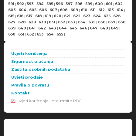
591
|
592
|
593
|
594
|
595
|
596
|
597
|
598
|
599
|
600
|
601
|
602
|
603
|
604
|
605
|
606
|
607
|
608
|
609
|
610
|
611
|
612
|
613
|
614
|
615
|
616
|
617
|
618
|
619
|
620
|
621
|
622
|
623
|
624
|
625
|
626
|
627
|
628
|
629
|
630
|
631
|
632
|
633
|
634
|
635
|
636
|
637
|
638
|
639
|
640
|
641
|
642
|
643
|
644
|
645
|
646
|
647
|
648
|
649
|
650
|
651
|
652
|
653
|
654
|
655
|
Uvjeti korištenja
Sigurnost plaćanja
Zaštita osobnih podataka
Uvjeti prodaje
Pravila o povratu
Kontakt
Uvjeti korištenja - preuzmite PDF
Načini plaćanja