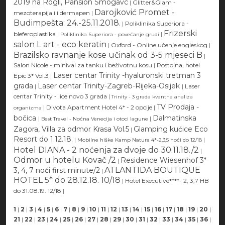
2019 na Rogli, Pansion Smogavc
|
Glitter&Glam -
Darojković Promet -
mezoterapija ili dermapen
|
Budimpešta: 24.-25.11.2018.
|
Poliklinika Superiora -
Frizerski
bleferoplastika
|
|
Poliklinika Superiora - povećanje grudi
salon L art - eco keratin
|
Oxford - Online učenje engleskog
|
Brazilsko ravnanje kose učinak od 3-5 mjeseci B
|
Salon Nicole - minival za tanku i beživotnu kosu
|
Postojna, hotel
Laser centar Trinity -hyaluronski tretman 3
Epic 3* Vol.3
|
grada
Laser centar Trinity-Zagreb-Rijeka-Osijek
|
|
Laser
centar Trinity - lice novo 3 grada
|
Trinity - 3 grada kvantna analiza
TV Prodaja -
|
Divota Apartment Hotel 4* - 2 opcije
|
organizma
bočica
Dalmatinska
|
|
Best Travel - Noćna Venecija i otoci lagune
Zagora, Villa za odmor Krasa Vol.5
Glamping kućice Eco
|
Resort do 1.12.18.
|
|
Mobilne hiške Kamp Natura 4*-2,3,5 noći do 12/18
Hotel DIANA - 2 noćenja za dvoje do 30.11.18./2
|
Odmor u hotelu Kovač /2
Residence Wiesenhof 3*
|
ATLANTIDA BOUTIQUE
3, 4, 7 noći first minute/2
|
HOTEL 5* do 28.12.18. 10/18
|
Hotel Executive****- 2, 3,7 HB
do 31.08.19. 12/18
|
1
|
2
|
3
|
4
|
5
|
6
|
7
|
8
|
9
|
10
|
11
|
12
|
13
|
14
|
15
|
16
|
17
|
18
|
19
|
20
|
21
|
22
|
23
|
24
|
25
|
26
|
27
|
28
|
29
|
30
|
31
|
32
|
33
|
34
|
35
|
36
|