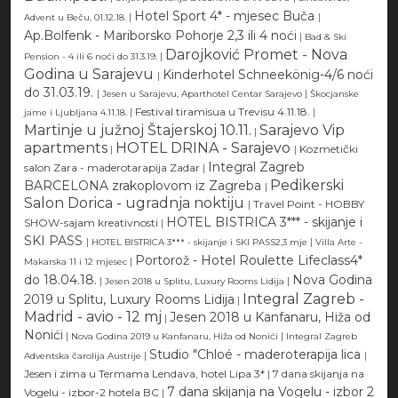
Hotel Sport 4* - mjesec Buča
|
|
Advent u Beču, 01.12.18.
Ap.Bolfenk - Mariborsko Pohorje 2,3 ili 4 noći
|
Bad & Ski
Darojković Promet - Nova
|
Pension - 4 ili 6 noći do 31.3.19.
Godina u Sarajevu
Kinderhotel Schneekönig-4/6 noći
|
do 31.03.19.
|
|
Jesen u Sarajevu, Aparthotel Centar Sarajevo
Škocjanske
|
Festival tiramisua u Trevisu 4.11.18.
|
jame i Ljubljana 4.11.18.
Martinje u južnoj Štajerskoj 10.11.
Sarajevo Vip
|
apartments
HOTEL DRINA - Sarajevo
|
|
Kozmetički
Integral Zagreb
salon Zara - maderotarapija Zadar
|
Pedikerski
BARCELONA zrakoplovom iz Zagreba
|
Salon Dorica - ugradnja noktiju
|
Travel Point - HOBBY
HOTEL BISTRICA 3*** - skijanje i
SHOW-sajam kreativnosti
|
SKI PASS
|
|
HOTEL BISTRICA 3*** - skijanje i SKI PASS2,3 mje
Villa Arte -
Portorož - Hotel Roulette Lifeclass4*
|
Makarska 11 i 12 mjesec
do 18.04.18.
Nova Godina
|
|
Jesen 2018 u Splitu, Luxury Rooms Lidija
Integral Zagreb -
2019 u Splitu, Luxury Rooms Lidija
|
Madrid - avio - 12 mj
Jesen 2018 u Kanfanaru, Hiža od
|
Nonići
|
|
Nova Godina 2019 u Kanfanaru, Hiža od Nonići
Integral Zagreb
Studio "Chloé - maderoterapija lica
|
|
Adventska čarolija Austrije
Jesen i zima u Termama Lendava, hotel Lipa 3*
|
7 dana skijanja na
7 dana skijanja na Vogelu - izbor 2
Vogelu - izbor-2 hotela BC
|