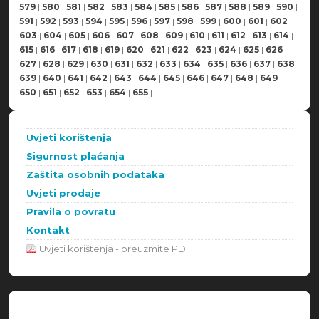
579
|
580
|
581
|
582
|
583
|
584
|
585
|
586
|
587
|
588
|
589
|
590
|
591
|
592
|
593
|
594
|
595
|
596
|
597
|
598
|
599
|
600
|
601
|
602
|
603
|
604
|
605
|
606
|
607
|
608
|
609
|
610
|
611
|
612
|
613
|
614
|
615
|
616
|
617
|
618
|
619
|
620
|
621
|
622
|
623
|
624
|
625
|
626
|
627
|
628
|
629
|
630
|
631
|
632
|
633
|
634
|
635
|
636
|
637
|
638
|
639
|
640
|
641
|
642
|
643
|
644
|
645
|
646
|
647
|
648
|
649
|
650
|
651
|
652
|
653
|
654
|
655
|
Uvjeti korištenja
Sigurnost plaćanja
Zaštita osobnih podataka
Uvjeti prodaje
Pravila o povratu
Kontakt
Uvjeti korištenja - preuzmite PDF
Načini plaćanja