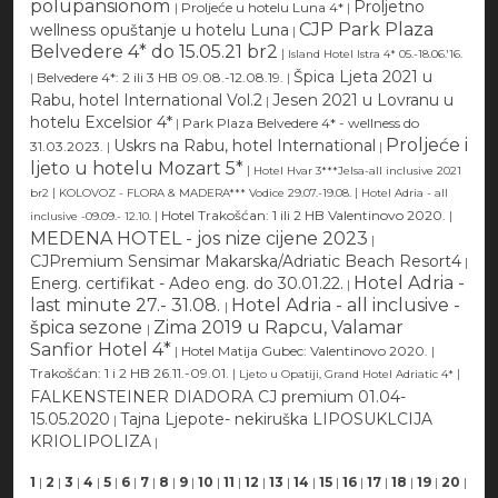
polupansionom
Proljetno
|
Proljeće u hotelu Luna 4*
|
CJP Park Plaza
wellness opuštanje u hotelu Luna
|
Belvedere 4* do 15.05.21 br2
|
Island Hotel Istra 4* 05.-18.06.'16.
Špica Ljeta 2021 u
|
Belvedere 4*: 2 ili 3 HB 09.08.-12.08.19.
|
Rabu, hotel International Vol.2
Jesen 2021 u Lovranu u
|
hotelu Excelsior 4*
|
Park Plaza Belvedere 4* - wellness do
Proljeće i
Uskrs na Rabu, hotel International
31.03.2023.
|
|
ljeto u hotelu Mozart 5*
|
Hotel Hvar 3***Jelsa-all inclusive 2021
|
|
br2
KOLOVOZ - FLORA & MADERA*** Vodice 29.07.-19.08.
Hotel Adria - all
|
Hotel Trakošćan: 1 ili 2 HB Valentinovo 2020.
|
inclusive -09.09.- 12.10.
MEDENA HOTEL - jos nize cijene 2023
|
CJPremium Sensimar Makarska/Adriatic Beach Resort4
|
Hotel Adria -
Energ. certifikat - Adeo eng. do 30.01.22.
|
last minute 27.- 31.08.
Hotel Adria - all inclusive -
|
špica sezone
Zima 2019 u Rapcu, Valamar
|
Sanfior Hotel 4*
|
Hotel Matija Gubec: Valentinovo 2020.
|
Trakošćan: 1 i 2 HB 26.11.-09.01.
|
|
Ljeto u Opatiji, Grand Hotel Adriatic 4*
FALKENSTEINER DIADORA CJ premium 01.04-
15.05.2020
Tajna Ljepote- nekiruška LIPOSUKLCIJA
|
KRIOLIPOLIZA
|
1
|
2
|
3
|
4
|
5
|
6
|
7
|
8
|
9
|
10
|
11
|
12
|
13
|
14
|
15
|
16
|
17
|
18
|
19
|
20
|