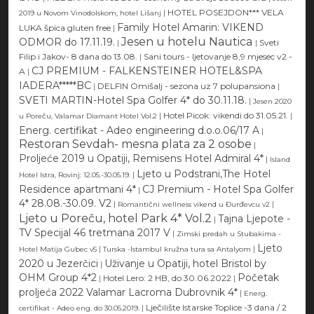
|
HOTEL POSEJDON*** VELA
2019 u Novom Vinodolskom, hotel Lišanj
Family Hotel Amarin: VIKEND
LUKA špica gluten free
|
Jesen u hotelu Nautica
ODMOR do 17.11.19.
|
|
Sveti
Filip i Jakov- 8 dana do 13.08.
|
Sani tours - ljetovanje 8,9 mjesec v2 -
CJ PREMIUM - FALKENSTEINER HOTEL&SPA
A
|
IADERA*****BC
|
DELFIN Omišalj - sezona uz 7 polupansiona
|
SVETI MARTIN-Hotel Spa Golfer 4* do 30.11.18.
|
Jesen 2020
|
Hotel Picok: vikendi do 31.05.21.
|
u Poreču, Valamar Diamant Hotel Vol.2
Energ. certifikat - Adeo engineering d.o.o.06/17 A
|
Restoran Sevdah- mesna plata za 2 osobe
|
Proljeće 2019 u Opatiji, Remisens Hotel Admiral 4*
|
Island
Ljeto u Podstrani,The Hotel
|
Hotel Istra, Rovinj: 12.05.-30.05.19.
Residence apartmani 4*
CJ Premium - Hotel Spa Golfer
|
4* 28.08.-30.09. V2
|
|
Romantični wellness vikend u Đurđevcu v2
Ljeto u Poreču, hotel Park 4* Vol.2
Tajna Ljepote -
|
TV Specijal 46 tretmana 2017 V
|
Zimski predah u Stubakima -
Ljeto
|
|
Hotel Matija Gubec v5
Turska -Istambul kružna tura sa Antalyom
2020 u Jezerčici
Uživanje u Opatiji, hotel Bristol by
|
OHM Group 4*2
Početak
|
Hotel Lero: 2 HB, do 30.06.2022
|
proljeća 2022 Valamar Lacroma Dubrovnik 4*
|
Energ.
|
Lječilište Istarske Toplice -3 dana / 2
certifikat - Adeo eng. do 30.05.2019.