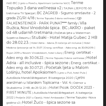
Terme
noći BC
|
|
Ljeto u Poreču, Apartmani Lanterna Vol.3
Topusko 3 dana wellnessa v2
|
TAJNA LJEPOTE-50
BC ZAGREB - Sigurno smršavite - 2
tretmana TV Specijal
|
grada ZG/RI 4/18
cjp
|
|
Terme Topusko 3 dana wellnessa
Vila
FALKENSTEINER - PARK PUNAT**** family
|
Ružica, Novi Vinodolski špica . BC
AKRO - paket
|
od 48 udarnih tretmana
|
Početak ljeta u Waterman
Stubaki - Hotel Matija Gubec: 2 HB
Svpetrvs Resortu
|
do 28.02.23.
|
|
Hotel Adria - 4dana /3 noćenja all inclusive
Hotel
|
|
Medena-ljetovanje od 14.-31.07
Energ. certifikat - Adeo eng. do 30.09.2019.
Energ. certifikat -
|
Rujan 2019 u Novom Vinodolskom, hotel Lišanj
Hotel
Adeo eng. do 30.06.22.
|
|
Terme Topusko 3 dana wellnessa
Adria - all inclusive - špica sezone
Energ. certifikat -
|
Početak ljeta u Malom
Adeo eng. do 30.07.21.
|
Lošinju, hotel Apoksiomen
|
|
Ljeto u Puli, hotel Pula
Ljetni
Autoškola Mandić&Megastart: B kategorija 2020
|
aranžman u Istarskim Toplicama - Vol. 4
|
Odmor u
Hotel Picok: DOČEK 2023 -
Stubakima: 2 HB, do 29.12.20.
|
FIRST MINUTE
|
Autoškola Mandić&Megastart: A kategorija
2022
|
|
Terme Topusko -Nova
Proljeće 2021 u Opatiji, Hotel Ambasador
Hotel Žućo - špica sezone sa
godina v2
|