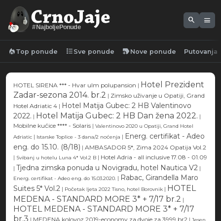
search
menu
#NajboljePonude
local_fire_department
format_list_bulleted
new_label
Top ponude
Sve ponude
Nove ponude
Putovanja
Hotel Prezident
HOTEL SIRENA *** - Hvar ulm polupansion
|
Zadar-sezona 2014. br.2
|
Zimsko uživanje u Opatiji, Grand
Hotel Matija Gubec: 2 HB Valentinovo
Hotel Adriatic 4
|
Hotel Matija Gubec: 2 HB Dan žena 2022.
2022.
|
|
Mobilne kućice **** - Solaris
|
Valentinovo 2020 u Opatiji, Grand Hotel
Energ. certifikat - Adeo
|
|
Adriatic
Istarske Toplice - 3 dana/2 noćenja
eng. do 15.10. (8/18)
|
AMBASADOR 5*, Zima 2024 Opatija Vol.2
|
|
Hotel Adria - all inclusive 17.08 - 01.09
Svibanj u hotelu Luna 4* Vol.2 B
Tjedna zimska ponuda u Novigradu, hotel Nautica V2
|
|
Rabac, Girandella Maro
|
Energ. certifikat - Adeo eng. do 15.03.2020.
HOTEL
Suites 5* Vol.2
|
|
Početak ljeta 2022 Tisno, hotel Borovnik
MEDENA - STANDARD MORE 3* + 7/17 br.2
|
HOTEL MEDENA - STANDARD MORE 3* + 7/17
br.3
|
MEDENA kolovoz 2019-economy za dvoje za 3999 br2
|
Jesen