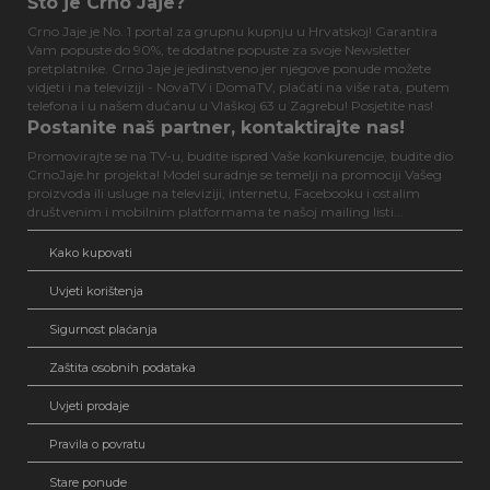
Što je Crno Jaje?
Crno Jaje je No. 1 portal za grupnu kupnju u Hrvatskoj! Garantira
Vam popuste do 90%, te dodatne popuste za svoje Newsletter
pretplatnike. Crno Jaje je jedinstveno jer njegove ponude možete
vidjeti i na televiziji - NovaTV i DomaTV, plaćati na više rata, putem
telefona i u našem dućanu u Vlaškoj 63 u Zagrebu! Posjetite nas!
Postanite naš partner, kontaktirajte nas!
Promovirajte se na TV-u, budite ispred Vaše konkurencije, budite dio
CrnoJaje.hr projekta! Model suradnje se temelji na promociji Vašeg
proizvoda ili usluge na televiziji, internetu, Facebooku i ostalim
društvenim i mobilnim platformama te našoj mailing listi...
Kako kupovati
Uvjeti korištenja
Sigurnost plaćanja
Zaštita osobnih podataka
Uvjeti prodaje
Pravila o povratu
Stare ponude