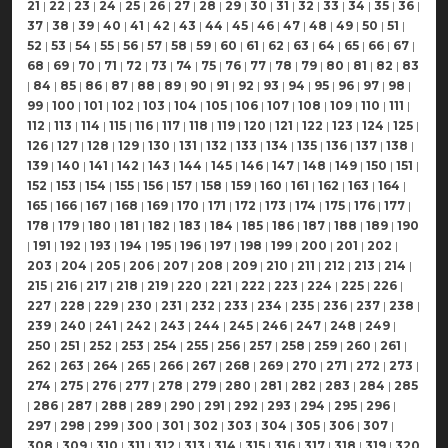
21
|
22
|
23
|
24
|
25
|
26
|
27
|
28
|
29
|
30
|
31
|
32
|
33
|
34
|
35
|
36
|
37
|
38
|
39
|
40
|
41
|
42
|
43
|
44
|
45
|
46
|
47
|
48
|
49
|
50
|
51
|
52
|
53
|
54
|
55
|
56
|
57
|
58
|
59
|
60
|
61
|
62
|
63
|
64
|
65
|
66
|
67
|
68
|
69
|
70
|
71
|
72
|
73
|
74
|
75
|
76
|
77
|
78
|
79
|
80
|
81
|
82
|
83
|
84
|
85
|
86
|
87
|
88
|
89
|
90
|
91
|
92
|
93
|
94
|
95
|
96
|
97
|
98
|
99
|
100
|
101
|
102
|
103
|
104
|
105
|
106
|
107
|
108
|
109
|
110
|
111
|
112
|
113
|
114
|
115
|
116
|
117
|
118
|
119
|
120
|
121
|
122
|
123
|
124
|
125
|
126
|
127
|
128
|
129
|
130
|
131
|
132
|
133
|
134
|
135
|
136
|
137
|
138
|
139
|
140
|
141
|
142
|
143
|
144
|
145
|
146
|
147
|
148
|
149
|
150
|
151
|
152
|
153
|
154
|
155
|
156
|
157
|
158
|
159
|
160
|
161
|
162
|
163
|
164
|
165
|
166
|
167
|
168
|
169
|
170
|
171
|
172
|
173
|
174
|
175
|
176
|
177
|
178
|
179
|
180
|
181
|
182
|
183
|
184
|
185
|
186
|
187
|
188
|
189
|
190
|
191
|
192
|
193
|
194
|
195
|
196
|
197
|
198
|
199
|
200
|
201
|
202
|
203
|
204
|
205
|
206
|
207
|
208
|
209
|
210
|
211
|
212
|
213
|
214
|
215
|
216
|
217
|
218
|
219
|
220
|
221
|
222
|
223
|
224
|
225
|
226
|
227
|
228
|
229
|
230
|
231
|
232
|
233
|
234
|
235
|
236
|
237
|
238
|
239
|
240
|
241
|
242
|
243
|
244
|
245
|
246
|
247
|
248
|
249
|
250
|
251
|
252
|
253
|
254
|
255
|
256
|
257
|
258
|
259
|
260
|
261
|
262
|
263
|
264
|
265
|
266
|
267
|
268
|
269
|
270
|
271
|
272
|
273
|
274
|
275
|
276
|
277
|
278
|
279
|
280
|
281
|
282
|
283
|
284
|
285
|
286
|
287
|
288
|
289
|
290
|
291
|
292
|
293
|
294
|
295
|
296
|
297
|
298
|
299
|
300
|
301
|
302
|
303
|
304
|
305
|
306
|
307
|
308
|
309
|
310
|
311
|
312
|
313
|
314
|
315
|
316
|
317
|
318
|
319
|
320