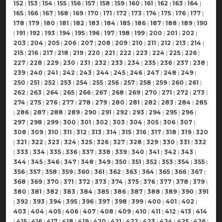
152
|
153
|
154
|
155
|
156
|
157
|
158
|
159
|
160
|
161
|
162
|
163
|
164
|
165
|
166
|
167
|
168
|
169
|
170
|
171
|
172
|
173
|
174
|
175
|
176
|
177
|
178
|
179
|
180
|
181
|
182
|
183
|
184
|
185
|
186
|
187
|
188
|
189
|
190
|
191
|
192
|
193
|
194
|
195
|
196
|
197
|
198
|
199
|
200
|
201
|
202
|
203
|
204
|
205
|
206
|
207
|
208
|
209
|
210
|
211
|
212
|
213
|
214
|
215
|
216
|
217
|
218
|
219
|
220
|
221
|
222
|
223
|
224
|
225
|
226
|
227
|
228
|
229
|
230
|
231
|
232
|
233
|
234
|
235
|
236
|
237
|
238
|
239
|
240
|
241
|
242
|
243
|
244
|
245
|
246
|
247
|
248
|
249
|
250
|
251
|
252
|
253
|
254
|
255
|
256
|
257
|
258
|
259
|
260
|
261
|
262
|
263
|
264
|
265
|
266
|
267
|
268
|
269
|
270
|
271
|
272
|
273
|
274
|
275
|
276
|
277
|
278
|
279
|
280
|
281
|
282
|
283
|
284
|
285
|
286
|
287
|
288
|
289
|
290
|
291
|
292
|
293
|
294
|
295
|
296
|
297
|
298
|
299
|
300
|
301
|
302
|
303
|
304
|
305
|
306
|
307
|
308
|
309
|
310
|
311
|
312
|
313
|
314
|
315
|
316
|
317
|
318
|
319
|
320
|
321
|
322
|
323
|
324
|
325
|
326
|
327
|
328
|
329
|
330
|
331
|
332
|
333
|
334
|
335
|
336
|
337
|
338
|
339
|
340
|
341
|
342
|
343
|
344
|
345
|
346
|
347
|
348
|
349
|
350
|
351
|
352
|
353
|
354
|
355
|
356
|
357
|
358
|
359
|
360
|
361
|
362
|
363
|
364
|
365
|
366
|
367
|
368
|
369
|
370
|
371
|
372
|
373
|
374
|
375
|
376
|
377
|
378
|
379
|
380
|
381
|
382
|
383
|
384
|
385
|
386
|
387
|
388
|
389
|
390
|
391
|
392
|
393
|
394
|
395
|
396
|
397
|
398
|
399
|
400
|
401
|
402
|
403
|
404
|
405
|
406
|
407
|
408
|
409
|
410
|
411
|
412
|
413
|
414
|
415
|
416
|
417
|
418
|
419
|
420
|
421
|
422
|
423
|
424
|
425
|
426
|