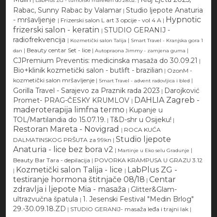
LabPlus ZG - tumorski marekeri do 28.02.
Rabac, Sunny Rabac by Valamar
Studio ljepote Anaturia
|
Hypnotic
- mršavljenje
|
Frizerski salon L art 3 opcije - vol 4 A
|
frizerski salon - keratin
STUDIO GERANIJ -
|
radiofrekvencija
|
|
Kozmetički salon Talija
Smart Travel - Kranjska gora 1
|
Beauty centar Set - lice
|
|
dan
Autopraona Jimmy - zamjena guma
CJPremium Preventis: medicinska masaža do 30.09.21
|
Bio+klinik kozmetički salon - butlift - brazilian
|
OzonM -
kozmetički salon mršavljenje
|
|
Smart Travel - advent radovljica i bled
Gorilla Travel - Sarajevo za Praznik rada 2023
Darojković
|
DAHLIA Zagreb -
Promet- PRAG-ČESKY KRUMLOV
|
maderoterapija limfna termo
Kupanje u
|
TOL/Martilandia do 15.07.19.
T&D-shr u Osijeku!
|
|
Restoran Mareta - Novigrad
|
ROCA KUĆA
Studio ljepote
DALMATINSKOG PRŠUTA za 99kn
|
Anaturia - lice bez bora v2
|
|
Martinje u Eko selu Gradunje
Beauty Bar Tara - depilacija
|
POVORKA KRAMPUSA U GRAZU 3.12
Kozmetički salon Talija - lice
LabPlus ZG -
|
|
testiranje hormona štitnjače 08/18
Centar
|
zdravlja i ljepote Mia - masaža
Glitter&Glam-
|
ultrazvučna špatula
1. Jesenski Festival "Medin Brlog"
|
29.-30.09.18.ZD
|
STUDIO GERANIJ- masaža leđa i trajni lak
|