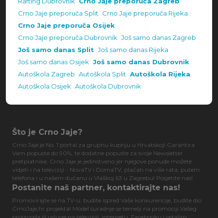
Rafting Dubrovnik
Crno Jaje preporuča Zagreb
Crno Jaje preporuča Split
Crno Jaje preporuča Rijeka
Crno Jaje preporuča Osijek
Crno Jaje preporuča Dubrovnik
Još samo danas Zagreb
Još samo danas Split
Još samo danas Rijeka
Još samo danas Osijek
Još samo danas Dubrovnik
Autoškola Zagreb
Autoškola Split
Autoškola Rijeka
Autoškola Osijek
Autoškola Dubrovnik
Što je Crno Jaje?
Crno Jaje je No. 1 portal za grupnu kupnju u Hrvatskoj! Garantira
Vam popuste do 90%, te dodatne popuste za svoje Newsletter
pretplatnike. Crno Jaje je jedinstveno jer njegove ponude možete
vidjeti i na televiziji - NovaTV i DomaTV, plaćati na više rata, putem
telefona i u našem dućanu u Vlaškoj 63 u Zagrebu! Posjetite nas!
Postanite naš partner, kontaktirajte nas!
Promovirajte se na TV-u, budite ispred Vaše konkurencije, budite dio
CrnoJaje.hr projekta! Model suradnje se temelji na promociji Vašeg
proizvoda ili usluge na televiziji, internetu, Facebooku i ostalim