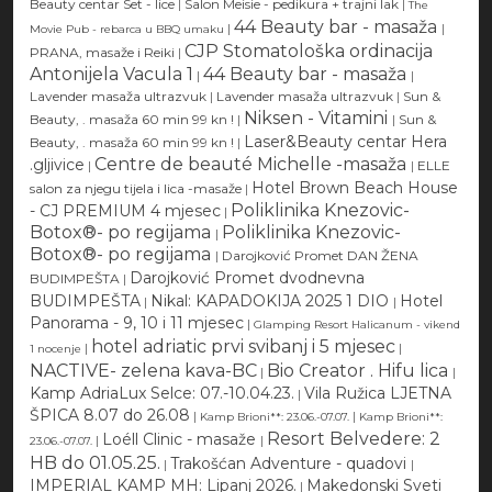
Beauty centar Set - lice
|
Salon Meisie - pedikura + trajni lak
|
The
44 Beauty bar - masaža
|
|
Movie Pub - rebarca u BBQ umaku
CJP Stomatološka ordinacija
PRANA, masaže i Reiki
|
Antonijela Vacula 1
44 Beauty bar - masaža
|
|
Lavender masaža ultrazvuk
|
Lavender masaža ultrazvuk
|
Sun &
Niksen - Vitamini
Beauty, . masaža 60 min 99 kn !
|
|
Sun &
Laser&Beauty centar Hera
Beauty, . masaža 60 min 99 kn !
|
Centre de beauté Michelle -masaža
.gljivice
|
|
ELLE
Hotel Brown Beach House
salon za njegu tijela i lica -masaže
|
Poliklinika Knezovic-
- CJ PREMIUM 4 mjesec
|
Botox®- po regijama
Poliklinika Knezovic-
|
Botox®- po regijama
|
Darojković Promet DAN ŽENA
Darojković Promet dvodnevna
BUDIMPEŠTA
|
BUDIMPEŠTA
Nikal: KAPADOKIJA 2025 1 DIO
Hotel
|
|
Panorama - 9, 10 i 11 mjesec
|
Glamping Resort Halicanum - vikend
hotel adriatic prvi svibanj i 5 mjesec
|
|
1 nocenje
NACTIVE- zelena kava-BC
Bio Creator . Hifu lica
|
|
Kamp AdriaLux Selce: 07.-10.04.23.
Vila Ružica LJETNA
|
ŠPICA 8.07 do 26.08
|
|
Kamp Brioni**: 23.06.-07.07.
Kamp Brioni**:
Resort Belvedere: 2
Loéll Clinic - masaže
|
|
23.06.-07.07.
HB do 01.05.25.
Trakošćan Adventure - quadovi
|
|
IMPERIAL KAMP MH: Lipanj 2026.
Makedonski Sveti
|