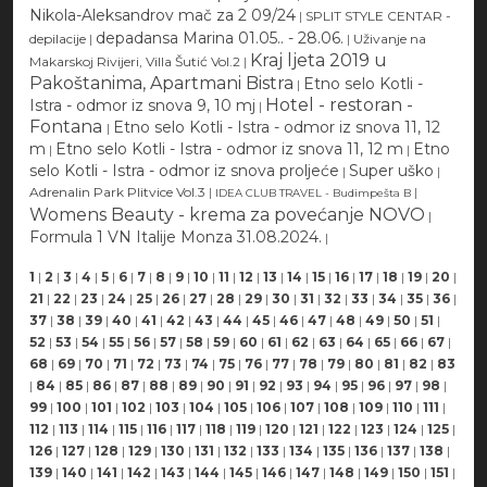
Nikola-Aleksandrov mač za 2 09/24
|
SPLIT STYLE CENTAR -
depadansa Marina 01.05.. - 28.06.
depilacije
|
|
Uživanje na
Kraj ljeta 2019 u
Makarskoj Rivijeri, Villa Šutić Vol.2
|
Pakoštanima, Apartmani Bistra
Etno selo Kotli -
|
Hotel - restoran -
Istra - odmor iz snova 9, 10 mj
|
Fontana
Etno selo Kotli - Istra - odmor iz snova 11, 12
|
m
Etno selo Kotli - Istra - odmor iz snova 11, 12 m
Etno
|
|
selo Kotli - Istra - odmor iz snova proljeće
Super uško
|
|
Adrenalin Park Plitvice Vol.3
|
|
IDEA CLUB TRAVEL - Budimpešta B
Womens Beauty - krema za povećanje NOVO
|
Formula 1 VN Italije Monza 31.08.2024.
|
1
|
2
|
3
|
4
|
5
|
6
|
7
|
8
|
9
|
10
|
11
|
12
|
13
|
14
|
15
|
16
|
17
|
18
|
19
|
20
|
21
|
22
|
23
|
24
|
25
|
26
|
27
|
28
|
29
|
30
|
31
|
32
|
33
|
34
|
35
|
36
|
37
|
38
|
39
|
40
|
41
|
42
|
43
|
44
|
45
|
46
|
47
|
48
|
49
|
50
|
51
|
52
|
53
|
54
|
55
|
56
|
57
|
58
|
59
|
60
|
61
|
62
|
63
|
64
|
65
|
66
|
67
|
68
|
69
|
70
|
71
|
72
|
73
|
74
|
75
|
76
|
77
|
78
|
79
|
80
|
81
|
82
|
83
|
84
|
85
|
86
|
87
|
88
|
89
|
90
|
91
|
92
|
93
|
94
|
95
|
96
|
97
|
98
|
99
|
100
|
101
|
102
|
103
|
104
|
105
|
106
|
107
|
108
|
109
|
110
|
111
|
112
|
113
|
114
|
115
|
116
|
117
|
118
|
119
|
120
|
121
|
122
|
123
|
124
|
125
|
126
|
127
|
128
|
129
|
130
|
131
|
132
|
133
|
134
|
135
|
136
|
137
|
138
|
139
|
140
|
141
|
142
|
143
|
144
|
145
|
146
|
147
|
148
|
149
|
150
|
151
|