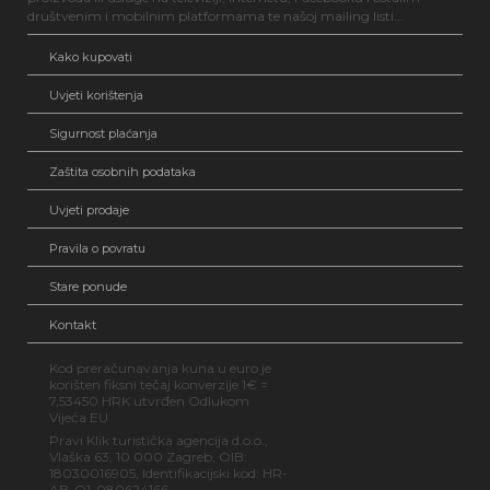
društvenim i mobilnim platformama te našoj mailing listi...
Kako kupovati
Uvjeti korištenja
Sigurnost plaćanja
Zaštita osobnih podataka
Uvjeti prodaje
Pravila o povratu
Stare ponude
Kontakt
Kod preračunavanja kuna u euro je
korišten fiksni tečaj konverzije 1€ =
7,53450 HRK utvrđen Odlukom
Vijeća EU
Pravi Klik turistička agencija d.o.o.,
Vlaška 63, 10 000 Zagreb, OIB:
18030016905, Identifikacijski kod: HR-
AB-O1-080624166