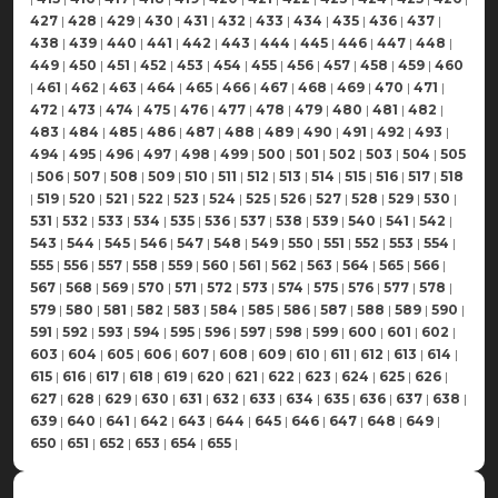
427
|
428
|
429
|
430
|
431
|
432
|
433
|
434
|
435
|
436
|
437
|
438
|
439
|
440
|
441
|
442
|
443
|
444
|
445
|
446
|
447
|
448
|
449
|
450
|
451
|
452
|
453
|
454
|
455
|
456
|
457
|
458
|
459
|
460
|
461
|
462
|
463
|
464
|
465
|
466
|
467
|
468
|
469
|
470
|
471
|
472
|
473
|
474
|
475
|
476
|
477
|
478
|
479
|
480
|
481
|
482
|
483
|
484
|
485
|
486
|
487
|
488
|
489
|
490
|
491
|
492
|
493
|
494
|
495
|
496
|
497
|
498
|
499
|
500
|
501
|
502
|
503
|
504
|
505
|
506
|
507
|
508
|
509
|
510
|
511
|
512
|
513
|
514
|
515
|
516
|
517
|
518
|
519
|
520
|
521
|
522
|
523
|
524
|
525
|
526
|
527
|
528
|
529
|
530
|
531
|
532
|
533
|
534
|
535
|
536
|
537
|
538
|
539
|
540
|
541
|
542
|
543
|
544
|
545
|
546
|
547
|
548
|
549
|
550
|
551
|
552
|
553
|
554
|
555
|
556
|
557
|
558
|
559
|
560
|
561
|
562
|
563
|
564
|
565
|
566
|
567
|
568
|
569
|
570
|
571
|
572
|
573
|
574
|
575
|
576
|
577
|
578
|
579
|
580
|
581
|
582
|
583
|
584
|
585
|
586
|
587
|
588
|
589
|
590
|
591
|
592
|
593
|
594
|
595
|
596
|
597
|
598
|
599
|
600
|
601
|
602
|
603
|
604
|
605
|
606
|
607
|
608
|
609
|
610
|
611
|
612
|
613
|
614
|
615
|
616
|
617
|
618
|
619
|
620
|
621
|
622
|
623
|
624
|
625
|
626
|
627
|
628
|
629
|
630
|
631
|
632
|
633
|
634
|
635
|
636
|
637
|
638
|
639
|
640
|
641
|
642
|
643
|
644
|
645
|
646
|
647
|
648
|
649
|
650
|
651
|
652
|
653
|
654
|
655
|