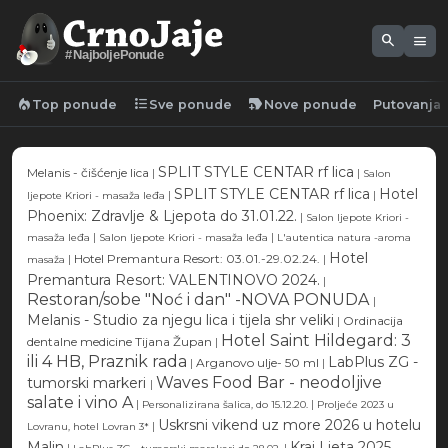
search
menu
#NajboljePonude
local_fire_department
format_list_bulleted
new_label
Top ponude
Sve ponude
Nove ponude
Putovanja
SPLIT STYLE CENTAR rf lica
Melanis - čišćenje lica
|
|
Salon
SPLIT STYLE CENTAR rf lica
Hotel
|
|
ljepote Kriori - masaža leđa
Phoenix: Zdravlje & Ljepota do 31.01.22.
|
Salon ljepote Kriori -
|
|
masaža leđa
Salon ljepote Kriori - masaža leđa
L'autentica natura -aroma
Hotel
|
Hotel Premantura Resort: 03.01.-29.02.24.
|
masaža
Premantura Resort: VALENTINOVO 2024.
|
Restoran/sobe "Noć i dan" -NOVA PONUDA
|
Melanis - Studio za njegu lica i tijela shr veliki
|
Ordinacija
Hotel Saint Hildegard: 3
dentalne medicine Tijana Župan
|
ili 4 HB, Praznik rada
LabPlus ZG -
|
Arganovo ulje- 50 ml
|
Waves Food Bar - neodoljive
tumorski markeri
|
salate i vino A
|
|
Personalizirana šalica, do 15.12.20.
Proljeće 2023 u
Uskrsni vikend uz more 2026 u hotelu
|
Lovranu, hotel Lovran 3*
Malin
Kraj Ljeta 2025,
|
|