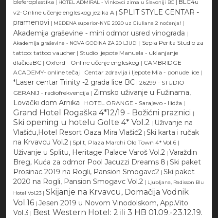
bleferoplastika
|
|
BLC4u
HOTEL ADMIRAL - Vinkovci zima u Slavoniji BC
SPLIT STYLE CENTAR -
v2-Online učenje engleskog jezika A
|
pramenovi
|
|
MEDENA superior-NYE 2020 uz Giuliana 2 noćenja!
Akademija graševine - mini odmor usred vinograda
|
|
Sepia Perita Studio za
Akademija graševine - NOVA GODINA ZA 20 LJUDI
tattoo: tattoo vaucher
|
Studio ljepote Manuela - uklanjanje
dlačicaBC
|
Oxford - Online učenje engleskog
|
CAMBRIDGE
ACADEMY- online tečaj
|
Centar zdravlja i ljepote Mia - ponude lice
|
*Laser centar Trinity -2 grada lice BC
|
26299 - STUDIO
Zimsko uživanje u Fužinama,
GERANIJ - radiofrekvencija
|
Lovački dom Arnika
|
HOTEL ORANGE - Sarajevo - Ilidža
|
Grand Hotel Rogaška 4*12/19 - Božićni praznici
|
Ski opening u hotelu Golte 4* Vol.2
Uživanje na
|
Vlašiću,Hotel Resort Oaza Mira Vlašić2
Ski karta i ručak
|
na Krvavcu Vol.2
|
Split, Plaza Marchi Old Town 4* Vol.6
|
Uživanje u Splitu, Heritage Palace Varoš Vol.2
Varaždin
|
Breg, Kuća za odmor Pool Jacuzzi Dreams 8
Ski paket
|
Prosinac 2019 na Rogli, Pansion Smogavc2
Ski paket
|
2020 na Rogli, Pansion Smogavc Vol.2
|
Ljubljana, Radisson Blu
Skijanje na Krvavcu, Domačija Vodnik
|
Hotel Vol.23
Vol.16
Jesen 2019 u Novom Vinodolskom, App.Vito
|
Best Western Hotel: 2 ili 3 HB 01.09.-23.12.19.
Vol.3
|