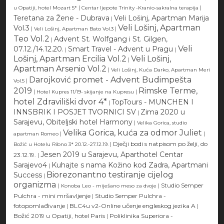
|
|
u Opatiji, hotel Mozart 5*
Centar ljepote Trinity -Kranio-sakralna terapija
Teretana za Žene - Dubrava
Veli Lošinj, Apartman Marija
|
Veli Lošinj, Apartman
Vol.3
|
|
Veli Lošinj, Apartman Bato Vol.3
Teo Vol.2
Advent St. Wolfgang i St. Gilgen,
|
Veli
07.12./14.12.20.
Smart Travel - Advent u Pragu
|
|
Lošinj, Apartman Ercilia Vol.2
Veli Lošinj,
|
Apartman Arsenio Vol.2
|
Veli Lošinj, Kuća Darko, Apartman Meri
Darojković promet - Advent Budimpešta
|
Vol.5
2019
Rimske Terme,
|
|
Hotel Kupres 11/19- skijanje na Kupresu
hotel Zdraviliški dvor 4*
TopTours - MUNCHEN I
|
INNSBRIK I POSJET TVORNICI SV
Zima 2020 u
|
Sarajevu, Obiteljski hotel Harmony
|
Velika Gorica, studio
Velika Gorica, kuća za odmor Juliet
|
|
apartman Romeo
|
Dječji bodi s natpisom po želji, do
Božić u Hotelu Ribno 3* 20.12.-27.12.19.
Jesen 2019 u Sarajevu, Aparthotel Centar
23.12.19.
|
Sarajevo4
Kuhajte s nama Kožino kod Zadra, Apartmani
|
Biorezonantno testiranje cijelog
Success
|
organizma
|
|
Studio Semper
Konoba Leo - miješano meso za dvoje
Pulchra - mini mršavljenje
|
Studio Semper Pulchra -
fotopomlađivanje
|
BLC4u v2-Online učenje engleskog jezika A
|
Božić 2019 u Opatiji, hotel Paris
|
Poliklinika Superiora -