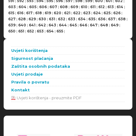
591
|
592
|
593
|
594
|
595
|
596
|
597
|
598
|
599
|
600
|
601
|
602
|
603
|
604
|
605
|
606
|
607
|
608
|
609
|
610
|
611
|
612
|
613
|
614
|
615
|
616
|
617
|
618
|
619
|
620
|
621
|
622
|
623
|
624
|
625
|
626
|
627
|
628
|
629
|
630
|
631
|
632
|
633
|
634
|
635
|
636
|
637
|
638
|
639
|
640
|
641
|
642
|
643
|
644
|
645
|
646
|
647
|
648
|
649
|
650
|
651
|
652
|
653
|
654
|
655
|
Uvjeti korištenja
Sigurnost plaćanja
Zaštita osobnih podataka
Uvjeti prodaje
Pravila o povratu
Kontakt
Uvjeti korištenja - preuzmite PDF
Načini plaćanja