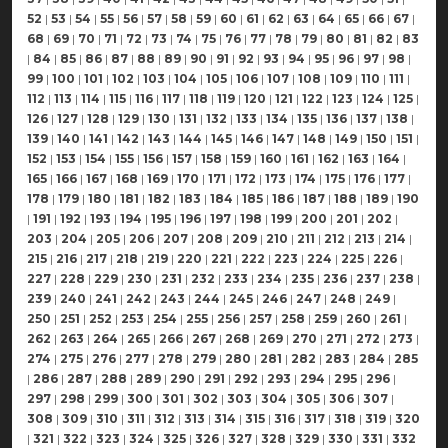
52
|
53
|
54
|
55
|
56
|
57
|
58
|
59
|
60
|
61
|
62
|
63
|
64
|
65
|
66
|
67
|
68
|
69
|
70
|
71
|
72
|
73
|
74
|
75
|
76
|
77
|
78
|
79
|
80
|
81
|
82
|
83
|
84
|
85
|
86
|
87
|
88
|
89
|
90
|
91
|
92
|
93
|
94
|
95
|
96
|
97
|
98
|
99
|
100
|
101
|
102
|
103
|
104
|
105
|
106
|
107
|
108
|
109
|
110
|
111
|
112
|
113
|
114
|
115
|
116
|
117
|
118
|
119
|
120
|
121
|
122
|
123
|
124
|
125
|
126
|
127
|
128
|
129
|
130
|
131
|
132
|
133
|
134
|
135
|
136
|
137
|
138
|
139
|
140
|
141
|
142
|
143
|
144
|
145
|
146
|
147
|
148
|
149
|
150
|
151
|
152
|
153
|
154
|
155
|
156
|
157
|
158
|
159
|
160
|
161
|
162
|
163
|
164
|
165
|
166
|
167
|
168
|
169
|
170
|
171
|
172
|
173
|
174
|
175
|
176
|
177
|
178
|
179
|
180
|
181
|
182
|
183
|
184
|
185
|
186
|
187
|
188
|
189
|
190
|
191
|
192
|
193
|
194
|
195
|
196
|
197
|
198
|
199
|
200
|
201
|
202
|
203
|
204
|
205
|
206
|
207
|
208
|
209
|
210
|
211
|
212
|
213
|
214
|
215
|
216
|
217
|
218
|
219
|
220
|
221
|
222
|
223
|
224
|
225
|
226
|
227
|
228
|
229
|
230
|
231
|
232
|
233
|
234
|
235
|
236
|
237
|
238
|
239
|
240
|
241
|
242
|
243
|
244
|
245
|
246
|
247
|
248
|
249
|
250
|
251
|
252
|
253
|
254
|
255
|
256
|
257
|
258
|
259
|
260
|
261
|
262
|
263
|
264
|
265
|
266
|
267
|
268
|
269
|
270
|
271
|
272
|
273
|
274
|
275
|
276
|
277
|
278
|
279
|
280
|
281
|
282
|
283
|
284
|
285
|
286
|
287
|
288
|
289
|
290
|
291
|
292
|
293
|
294
|
295
|
296
|
297
|
298
|
299
|
300
|
301
|
302
|
303
|
304
|
305
|
306
|
307
|
308
|
309
|
310
|
311
|
312
|
313
|
314
|
315
|
316
|
317
|
318
|
319
|
320
|
321
|
322
|
323
|
324
|
325
|
326
|
327
|
328
|
329
|
330
|
331
|
332