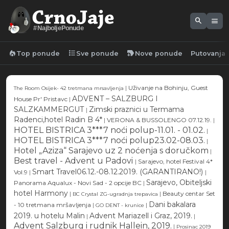
search
menu
#NajboljePonude
local_fire_department
format_list_bulleted
new_label
Top ponude
Sve ponude
Nove ponude
Putovanja
|
Uživanje na Bohinju, Guest
The Room Osijek- 42 tretmana mrsavljenja
ADVENT – SALZBURG I
House Pr' Pristavc
|
SALZKAMMERGUT
Zimski praznici u Termama
|
Radenci,hotel Radin B 4*
|
VERONA & BUSSOLENGO 07.12.19.
|
HOTEL BISTRICA 3***7 noći polup-11.01. - 01.02.
|
HOTEL BISTRICA 3***7 noći polup23.02-08.03.
|
Hotel „Aziza“ Sarajevo uz 2 noćenja s doručkom
|
Best travel - Advent u Padovi
|
Sarajevo, hotel Festival 4*
Smart Travel06.12.-08.12.2019. (GARANTIRANO!)
Vol.9
|
|
Sarajevo, Obiteljski
Panorama Aqualux - Novi Sad - 2 opcije BC
|
hotel Harmony
|
|
Beauty centar Set
BC Crystal ZG-ugradnja trepavica
Dani bakalara
- 10 tretmana mršavljenja
|
|
GO DENT - krunice
2019. u hotelu Malin
Advent Mariazell i Graz, 2019.
|
|
Advent Salzburg i rudnik Hallein, 2019.
|
Prosinac 2019