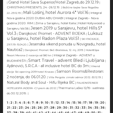
Grand Hotel Sava Superior/Hotel Zagreb,do 29.12.19
|
|
CHRISTMAS PRESENTS, 24.-26.12.19.
|
Božićne bajke Sava Rogaška
Mali Lošinj, hotel Aurora 4* Vol.16
|
|
Integral
22.-29.12.19.
Nova godina 2020 DUBAI ABU DHABI
|
Integral Zagreb - Nova
godina 2020. RIM
|
Zima u Sarajevu, hotel Italia
|
Hotel Hollywood u
Jesen 2019 u Sarajevu, hotel Hills 5*
Sarajevu Vol.56
|
Vol.3
Luksuz
Darojković Promet - ADVENT RIJEKA
|
|
u Sarajevu, hotel Radon Plaza Vol.51
|
SKI PACKAGE,
Jesenska vikend ponuda u Novigradu, hotel
|
29.11.19.-15.04.20.
Nautica2
|
|
Darojković Promet: Beč-Bratislava, 12. mj. 2019.
Hotel&Spa
|
Integral Zagreb - ADVENT u
Resort Merona-2 nocenja od 580 kn
Smart Travel - advent Bled i Ljubljana
BUDIMPEŠTI
|
|
Ajdinovići, S.R.C.A - all inclusive hotel BC do 3m
|
Vikend
Samson Rooms&Restoran:
|
akcije Ski opening 2019 hotel Krvavec
2 noćenja, do 06.01.20.
|
|
Villa Pergola: zimski odmor 20.12.-30.12.19.
Natural Body and Soul - Hifu Rijeka BC
|
FALKENSTEINER
|
Thermana Laško 12/19- wellness
HOTEL&SPA IADERA -CJ prem do 20.12
do 30.12.2019.
|
1
|
2
|
3
|
4
|
5
|
6
|
7
|
8
|
9
|
10
|
11
|
12
|
13
|
14
|
15
|
16
|
17
|
18
|
19
|
20
|
21
|
22
|
23
|
24
|
25
|
26
|
27
|
28
|
29
|
30
|
31
|
32
|
33
|
34
|
35
|
36
|
37
|
38
|
39
|
40
|
41
|
42
|
43
|
44
|
45
|
46
|
47
|
48
|
49
|
50
|
51
|