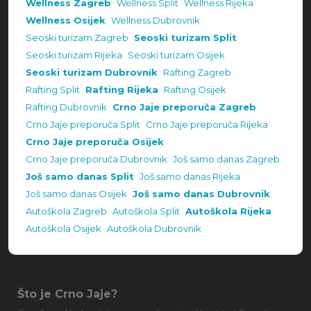
Wellness Zagreb
Wellness Split
Wellness Rijeka
Wellness Osijek
Wellness Dubrovnik
Seoski turizam Zagreb
Seoski turizam Split
Seoski turizam Rijeka
Seoski turizam Osijek
Seoski turizam Dubrovnik
Rafting Zagreb
Rafting Split
Rafting Rijeka
Rafting Osijek
Rafting Dubrovnik
Crno Jaje preporuča Zagreb
Crno Jaje preporuča Split
Crno Jaje preporuča Rijeka
Crno Jaje preporuča Osijek
Crno Jaje preporuča Dubrovnik
Još samo danas Zagreb
Još samo danas Split
Još samo danas Rijeka
Još samo danas Osijek
Još samo danas Dubrovnik
Autoškola Zagreb
Autoškola Split
Autoškola Rijeka
Autoškola Osijek
Autoškola Dubrovnik
Što je Crno Jaje?