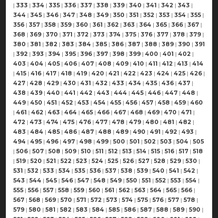
|
333
|
334
|
335
|
336
|
337
|
338
|
339
|
340
|
341
|
342
|
343
|
344
|
345
|
346
|
347
|
348
|
349
|
350
|
351
|
352
|
353
|
354
|
355
|
356
|
357
|
358
|
359
|
360
|
361
|
362
|
363
|
364
|
365
|
366
|
367
|
368
|
369
|
370
|
371
|
372
|
373
|
374
|
375
|
376
|
377
|
378
|
379
|
380
|
381
|
382
|
383
|
384
|
385
|
386
|
387
|
388
|
389
|
390
|
391
|
392
|
393
|
394
|
395
|
396
|
397
|
398
|
399
|
400
|
401
|
402
|
403
|
404
|
405
|
406
|
407
|
408
|
409
|
410
|
411
|
412
|
413
|
414
|
415
|
416
|
417
|
418
|
419
|
420
|
421
|
422
|
423
|
424
|
425
|
426
|
427
|
428
|
429
|
430
|
431
|
432
|
433
|
434
|
435
|
436
|
437
|
438
|
439
|
440
|
441
|
442
|
443
|
444
|
445
|
446
|
447
|
448
|
449
|
450
|
451
|
452
|
453
|
454
|
455
|
456
|
457
|
458
|
459
|
460
|
461
|
462
|
463
|
464
|
465
|
466
|
467
|
468
|
469
|
470
|
471
|
472
|
473
|
474
|
475
|
476
|
477
|
478
|
479
|
480
|
481
|
482
|
483
|
484
|
485
|
486
|
487
|
488
|
489
|
490
|
491
|
492
|
493
|
494
|
495
|
496
|
497
|
498
|
499
|
500
|
501
|
502
|
503
|
504
|
505
|
506
|
507
|
508
|
509
|
510
|
511
|
512
|
513
|
514
|
515
|
516
|
517
|
518
|
519
|
520
|
521
|
522
|
523
|
524
|
525
|
526
|
527
|
528
|
529
|
530
|
531
|
532
|
533
|
534
|
535
|
536
|
537
|
538
|
539
|
540
|
541
|
542
|
543
|
544
|
545
|
546
|
547
|
548
|
549
|
550
|
551
|
552
|
553
|
554
|
555
|
556
|
557
|
558
|
559
|
560
|
561
|
562
|
563
|
564
|
565
|
566
|
567
|
568
|
569
|
570
|
571
|
572
|
573
|
574
|
575
|
576
|
577
|
578
|
579
|
580
|
581
|
582
|
583
|
584
|
585
|
586
|
587
|
588
|
589
|
590
|