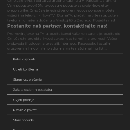
Crno Jaje je No. 1 portal za grupnu kupnju u Hrvatskoj! Garantira
Vam popuste do 90%, te dodatne popuste za svoje Newsletter
pretplatnike. Crno Jaje je jedinstveno jer njegove ponude možete
vidjeti i na televiziji - NovaTV i DomaTV, plaćati na više rata, putem
telefona i u našem dućanu u Vlaškoj 63 u Zagrebu! Posjetite nas!
Postanite naš partner, kontaktirajte nas!
Promovirajte se na TV-u, budite ispred Vaše konkurencije, budite dio
CrnoJaje.hr projekta! Model suradnje se temelji na promociji Vašeg
proizvoda ili usluge na televiziji, internetu, Facebooku i ostalim
društvenim i mobilnim platformama te našoj mailing listi...
Kako kupovati
Uvjeti korištenja
Sigurnost plaćanja
Zaštita osobnih podataka
Uvjeti prodaje
Pravila o povratu
Stare ponude