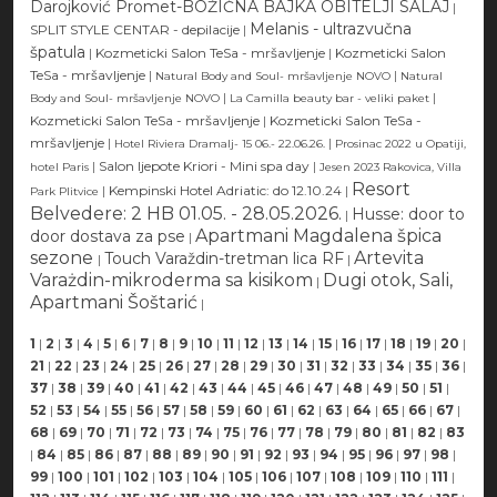
Darojković Promet-BOŽIĆNA BAJKA OBITELJI SALAJ
|
Melanis - ultrazvučna
SPLIT STYLE CENTAR - depilacije
|
špatula
|
Kozmeticki Salon TeSa - mršavljenje
|
Kozmeticki Salon
TeSa - mršavljenje
|
|
Natural Body and Soul- mršavljenje NOVO
Natural
|
|
Body and Soul- mršavljenje NOVO
La Camilla beauty bar - veliki paket
Kozmeticki Salon TeSa - mršavljenje
|
Kozmeticki Salon TeSa -
mršavljenje
|
|
Hotel Riviera Dramalj- 15 06.- 22.06.26.
Prosinac 2022 u Opatiji,
|
Salon ljepote Kriori - Mini spa day
|
hotel Paris
Jesen 2023 Rakovica, Villa
Resort
|
Kempinski Hotel Adriatic: do 12.10.24
|
Park Plitvice
Belvedere: 2 HB 01.05. - 28.05.2026.
Husse: door to
|
Apartmani Magdalena špica
door dostava za pse
|
sezone
Artevita
Touch Varaždin-tretman lica RF
|
|
Varażdin-mikroderma sa kisikom
Dugi otok, Sali,
|
Apartmani Šoštarić
|
1
|
2
|
3
|
4
|
5
|
6
|
7
|
8
|
9
|
10
|
11
|
12
|
13
|
14
|
15
|
16
|
17
|
18
|
19
|
20
|
21
|
22
|
23
|
24
|
25
|
26
|
27
|
28
|
29
|
30
|
31
|
32
|
33
|
34
|
35
|
36
|
37
|
38
|
39
|
40
|
41
|
42
|
43
|
44
|
45
|
46
|
47
|
48
|
49
|
50
|
51
|
52
|
53
|
54
|
55
|
56
|
57
|
58
|
59
|
60
|
61
|
62
|
63
|
64
|
65
|
66
|
67
|
68
|
69
|
70
|
71
|
72
|
73
|
74
|
75
|
76
|
77
|
78
|
79
|
80
|
81
|
82
|
83
|
84
|
85
|
86
|
87
|
88
|
89
|
90
|
91
|
92
|
93
|
94
|
95
|
96
|
97
|
98
|
99
|
100
|
101
|
102
|
103
|
104
|
105
|
106
|
107
|
108
|
109
|
110
|
111
|