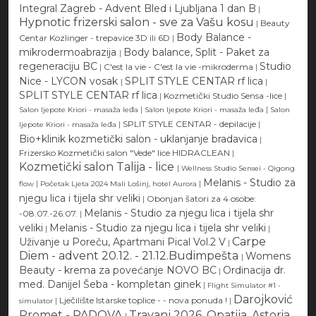
Integral Zagreb - Advent Bled i Ljubljana 1 dan B
|
Hypnotic frizerski salon - sve za Vašu kosu
|
Beauty
Body Balance -
Centar Kozlinger - trepavice 3D ili 6D
|
mikrodermoabrazija
Body balance, Split - Paket za
|
regeneraciju BC
Studio
|
C'est la vie - C'est la vie -mikroderma
|
Nice - LYCON vosak
SPLIT STYLE CENTAR rf lica
|
|
SPLIT STYLE CENTAR rf lica
|
Kozmetički Studio Sensa -lice
|
|
|
Salon ljepote Kriori - masaža leđa
Salon ljepote Kriori - masaža leđa
Salon
|
SPLIT STYLE CENTAR - depilacije
|
ljepote Kriori - masaža leđa
Bio+klinik kozmetički salon - uklanjanje bradavica
|
Frizersko Kozmetički salon "Vede" lice HIDRACLEAN
|
Kozmetički salon Talija - lice
|
Wellness Studio Sensei - Qigong
Melanis - Studio za
|
|
flow
Početak Ljeta 2024 Mali Lošinj, hotel Aurora
njegu lica i tijela shr veliki
|
Obonjan šatori za 4 osobe:
Melanis - Studio za njegu lica i tijela shr
-08.07.-26.07.
|
veliki
Melanis - Studio za njegu lica i tijela shr veliki
|
|
Carpe
Uživanje u Poreču, Apartmani Pical Vol.2 V
|
Diem - advent 20.12. - 21.12.Budimpešta
Womens
|
Beauty - krema za povećanje NOVO BC
Ordinacija dr.
|
med. Danijel Šeba - kompletan ginek
|
Flight Simulator #1 -
Darojković
|
Lječilište Istarske toplice - - nova ponuda !
|
simulator
Promet - PADOVA
Travanj 2026, Opatija, Astoria
|