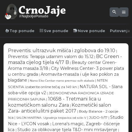
search
menu
#NajboljePonude
local_fire_department
format_list_bulleted
new_label
Top ponude
Sve ponude
Nove ponude
Putovanja
Preventis: ultrazvuk mišića i zglobova do 19.10
|
BC Green -
Preventis: Terapija udarnim valom do 15.12
|
masaža cijelog tijela 4/17 B
Beauty centar Green-
|
Aroma masaža 3/18
City Wellness Center- 3 power plata
|
u centru grada
Aromavita-masaža i ulje kao poklon za
|
blagdane
|
|
NITEN
Nano Eko Centar-nano premaz svih stakala
NATURA SOL - Slana
SCIENTIA izaberite online tečaj za 149 kn
|
soba-više opcija v2
|
JEDNODNEVNA RADIONICA IZRADE
10658 - Tretmani lica u
PRIRODNIH SAPUNA
|
kozmetičkom salonu Zara
Kozmetički salon
|
Zara- anticelulitni paket 2017
|
Body Balance - 2 opcije
Studio
lica
|
|
JUDO-9/17
|
SALON MARTINA- Ugradnja trepavica od svile-V
Nice - LYCON vosak
Lorena's magic, Zagreb- čišćenje
|
lica
Studio za oblikovanje tijela T&D- mini mršavljenje
|
|