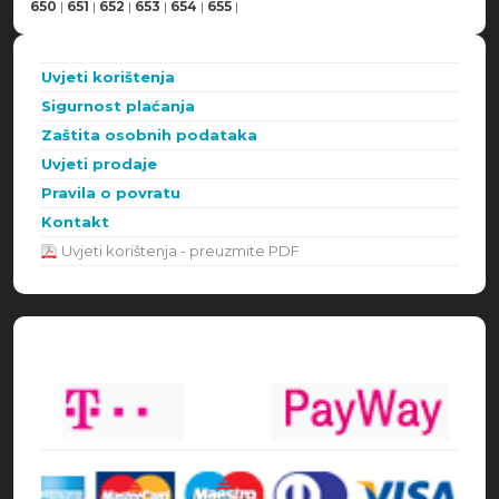
650
|
651
|
652
|
653
|
654
|
655
|
Uvjeti korištenja
Sigurnost plaćanja
Zaštita osobnih podataka
Uvjeti prodaje
Pravila o povratu
Kontakt
Uvjeti korištenja - preuzmite PDF
Načini plaćanja