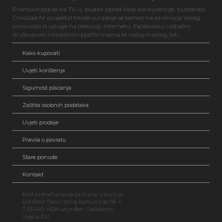
Promovirajte se na TV-u, budite ispred Vaše konkurencije, budite dio
CrnoJaje.hr projekta! Model suradnje se temelji na promociji Vašeg
proizvoda ili usluge na televiziji, internetu, Facebooku i ostalim
društvenim i mobilnim platformama te našoj mailing listi...
Kako kupovati
Uvjeti korištenja
Sigurnost plaćanja
Zaštita osobnih podataka
Uvjeti prodaje
Pravila o povratu
Stare ponude
Kontakt
Kod preračunavanja kuna u euro je
korišten fiksni tečaj konverzije 1€ =
7,53450 HRK utvrđen Odlukom
Vijeća EU