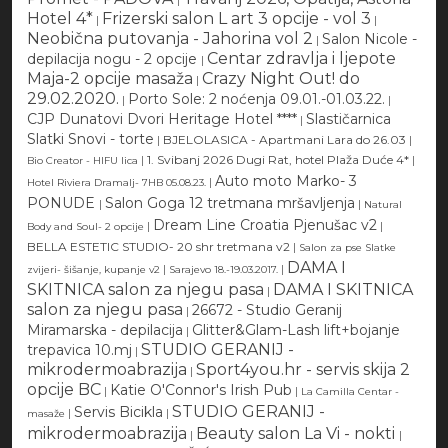
Hotel 4*
Frizerski salon L art 3 opcije - vol 3
|
|
Neobična putovanja - Jahorina vol 2
Salon Nicole -
|
Centar zdravlja i ljepote
depilacija nogu - 2 opcije
|
Maja-2 opcije masaža
Crazy Night Out! do
|
29.02.2020.
Porto Sole: 2 noćenja 09.01.-01.03.22.
|
|
CJP Dunatovi Dvori Heritage Hotel ****
Slastičarnica
|
Slatki Snovi - torte
|
BJELOLASICA - Apartmani Lara do 26.03
|
|
1. Svibanj 2026 Dugi Rat, hotel Plaža Duće 4*
|
Bio Creator - HIFU lica
Auto moto Marko- 3
|
Hotel Riviera Dramalj- 7HB 05.08.23.
PONUDE
Salon Goga 12 tretmana mršavljenja
|
|
Natural
Dream Line Croatia Pjenušac v2
|
|
Body and Soul- 2 opcije
BELLA ESTETIC STUDIO- 20 shr tretmana v2
|
Salon za pse Slatke
DAMA I
|
|
zvijeri- šišanje, kupanje v2
Sarajevo 18.-19.03.2017.
SKITNICA salon za njegu pasa
DAMA I SKITNICA
|
salon za njegu pasa
26672 - Studio Geranij
|
Miramarska - depilacija
Glitter&Glam-Lash lift+bojanje
|
STUDIO GERANIJ -
trepavica 10.mj
|
mikrodermoabrazija
Sport4you.hr - servis skija 2
|
opcije BC
Katie O'Connor's Irish Pub
|
|
La Camilla Centar -
STUDIO GERANIJ -
Servis Bicikla
|
|
masaže
mikrodermoabrazija
Beauty salon La Vi - nokti
|
|