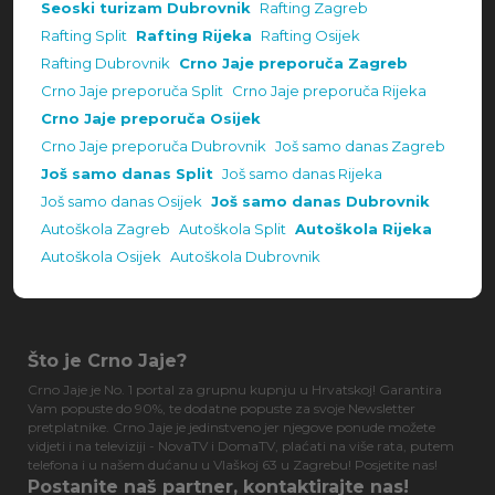
Seoski turizam Dubrovnik
Rafting Zagreb
Rafting Split
Rafting Rijeka
Rafting Osijek
Rafting Dubrovnik
Crno Jaje preporuča Zagreb
Crno Jaje preporuča Split
Crno Jaje preporuča Rijeka
Crno Jaje preporuča Osijek
Crno Jaje preporuča Dubrovnik
Još samo danas Zagreb
Još samo danas Split
Još samo danas Rijeka
Još samo danas Osijek
Još samo danas Dubrovnik
Autoškola Zagreb
Autoškola Split
Autoškola Rijeka
Autoškola Osijek
Autoškola Dubrovnik
Što je Crno Jaje?
Crno Jaje je No. 1 portal za grupnu kupnju u Hrvatskoj! Garantira
Vam popuste do 90%, te dodatne popuste za svoje Newsletter
pretplatnike. Crno Jaje je jedinstveno jer njegove ponude možete
vidjeti i na televiziji - NovaTV i DomaTV, plaćati na više rata, putem
telefona i u našem dućanu u Vlaškoj 63 u Zagrebu! Posjetite nas!
Postanite naš partner, kontaktirajte nas!