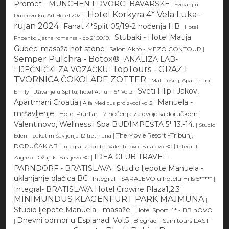
Promet - MUNCHEN I DVORCI BAVARSKE
|
Svibanj u
Hotel Korkyra 4* Vela Luka -
|
Dubrovniku, Art Hotel 2021
rujan 2024
Fanat 4*Split 05/19-2 noćenja HB
|
|
Hotel
Stubaki - Hotel Matija
|
Phoenix: Ljetna romansa - do 21.09.19.
Gubec: masaža hot stone
|
Salon Akro - MEZO CONTOUR
|
Semper Pulchra - Botox®
ANALIZA LAB-
|
TopTours - GRAZ I
LIJEČNIČKI ZA VOZAČKU
|
TVORNICA ČOKOLADE ZOTTER
|
Mali Lošinj, Apartmani
Sveti Filip i Jakov,
|
|
Emily
Uživanje u Splitu, hotel Atrium 5* Vol.2
Apartmani Croatia
Manuela -
|
|
Alfa Medicus proizvodi vol.2
mršavljenje
|
Hotel Puntar - 2 noćenja za dvoje sa doručkom
|
Valentinovo, Wellness i Spa BUDIMPEŠTA 5* 13.-14.
|
Studio
|
The Movie Resort -Tribunj,
Eden - paket mršavljenja 12 tretmana
DORUČAK AB
|
|
Integral Zagreb - Valentinovo -Sarajevo BC
Integral
IDEA CLUB TRAVEL -
|
Zagreb - Ožujak -Sarajevo BC
PARNDORF - BRATISLAVA
Studio ljepote Manuela -
|
uklanjanje dlačica BC
|
Integral - SARAJEVO u hotelu Hills 5*****
|
Integral- BRATISLAVA Hotel Crowne Plaza1,2,3
|
MINIMUNDUS KLAGENFURT PARK MAJMUNA
|
Studio ljepote Manuela - masaže
|
Hotel Sport 4* - BB nOVO
Dnevni odmor u Esplanadi Vol.5
|
|
Biograd - Sani tours LAST