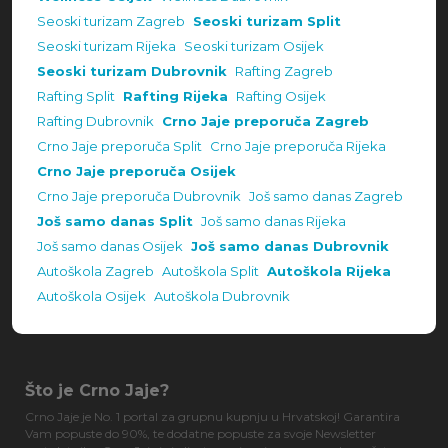
Seoski turizam Zagreb
Seoski turizam Split
Seoski turizam Rijeka
Seoski turizam Osijek
Seoski turizam Dubrovnik
Rafting Zagreb
Rafting Split
Rafting Rijeka
Rafting Osijek
Rafting Dubrovnik
Crno Jaje preporuča Zagreb
Crno Jaje preporuča Split
Crno Jaje preporuča Rijeka
Crno Jaje preporuča Osijek
Crno Jaje preporuča Dubrovnik
Još samo danas Zagreb
Još samo danas Split
Još samo danas Rijeka
Još samo danas Osijek
Još samo danas Dubrovnik
Autoškola Zagreb
Autoškola Split
Autoškola Rijeka
Autoškola Osijek
Autoškola Dubrovnik
Što je Crno Jaje?
Crno Jaje je No. 1 portal za grupnu kupnju u Hrvatskoj! Garantira
Vam popuste do 90%, te dodatne popuste za svoje Newsletter