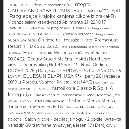
Integral -
LABPLUS ZG-5 ženskih hormona 8/17
|
GARDALAND SAFARI PARK
Hotel Dalmina**** - Split
|
Razgledajte krajolik kanjona Čikole iz zraka!-B
|
|
Vicenza sajam kreativnosti Abilmente 21.-22.10.17.
|
LabPlus ZG - PROŠIRENI pregled krvi i urina 11/17
|
Prag 2 dana -
|
LABPLUS ZG-5 ženskih hormona
|
06.-08.04., 04.-06.05.
Prag 2 dana -
On time fit - masaža
Hotel Premantura
|
|
06.-08.04., 04.-06.05.
Resort: 1 HB do 28.02.22.
|
Hotel Premantura Resort + Franc Arman
Hotel Phoenix: Wellness i ručak/večera do
|
08.-10.04.
30.04.22
Beauty Studio Malèna - nokti
Hotel Lero:
|
|
zima u Dubrovniku
Hotel Sport 4* - Nova Godina -
|
DOČEK 2026.
Darojković - BUDVA – POLUPANSION – 5
|
BLUESUN ELAPHUSA 4*- lipanj 26
DANA
Proljeće
|
|
2019 u Poreču, Valamar Riviera Hotel 4*V2
|
Apartmansko
Autoškola Classic-R Split: A
|
naselje Lavande - 01.-10.07.19.
kategorija
|
Krka Adventure - adrenalinski vikend
|
Početak Ljeta
Restoran Menza Mensa,
2024, Drvenik, Hotel Bella Vista 4*
|
Jankomir - rođendani do 1.8.
|
Restoran Menza Mensa Žitnjak-
|
Restoran Menza Mensa Jankomir-rođendani
rođendani 31.05.19.
Salon Nicole - depilacija nogu - 2 opcije
Artevita
30.07.19.
|
|
Varazdin-30 tretmana mršavljenja jesen 17
Darojković
|