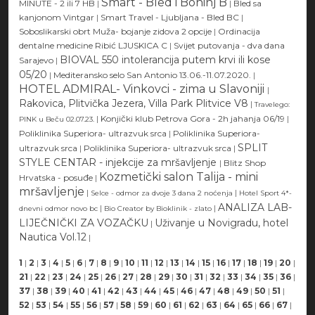
Smart - Bled i Bohinj B
MINUTE - 2 ili 7 HB
|
|
Bled sa
kanjonom Vintgar
|
Smart Travel - Ljubljana - Bled BC
|
Soboslikarski obrt Muža- bojanje zidova 2 opcije
|
Ordinacija
dentalne medicine Ribić LJUSKICA C
|
Svijet putovanja - dva dana
BIOVAL 550 intolerancija putem krvi ili kose
Sarajevo
|
05/20
|
Mediteransko selo San Antonio 13.06.-11.07.2020.
|
HOTEL ADMIRAL- Vinkovci - zima u Slavoniji
|
Rakovica, Plitvička Jezera, Villa Park Plitvice V8
|
Travelego:
|
Konjički klub Petrova Gora - 2h jahanja 06/19
|
PINK u Beču 02.07.23.
Poliklinika Superiora- ultrazvuk srca
|
Poliklinika Superiora-
SPLIT
ultrazvuk srca
|
Poliklinika Superiora- ultrazvuk srca
|
STYLE CENTAR - injekcije za mršavljenje
|
Blitz Shop
Kozmetički salon Talija - mini
Hrvatska - posuđe
|
mršavljenje
|
|
Selce - odmor za dvoje 3 dana 2 noćenja
Hotel Sport 4*-
ANALIZA LAB-
|
|
dnevni odmor novo bc
Bio Creator by Bioklinik - zlato
LIJEČNIČKI ZA VOZAČKU
Uživanje u Novigradu, hotel
|
Nautica Vol.12
|
1
|
2
|
3
|
4
|
5
|
6
|
7
|
8
|
9
|
10
|
11
|
12
|
13
|
14
|
15
|
16
|
17
|
18
|
19
|
20
|
21
|
22
|
23
|
24
|
25
|
26
|
27
|
28
|
29
|
30
|
31
|
32
|
33
|
34
|
35
|
36
|
37
|
38
|
39
|
40
|
41
|
42
|
43
|
44
|
45
|
46
|
47
|
48
|
49
|
50
|
51
|
52
|
53
|
54
|
55
|
56
|
57
|
58
|
59
|
60
|
61
|
62
|
63
|
64
|
65
|
66
|
67
|