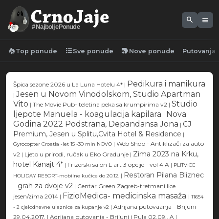
search
menu
#NajboljePonude
local_fire_department
format_list_bulleted
new_label
Top ponude
Sve ponude
Nove ponude
Putovanja
Pedikura i manikura
Špica sezone 2026 u La Luna Hotelu 4*
|
Jesen u Novom Vinodolskom, Studio Apartman
|
Vito
Studio
|
The Movie Pub- teletina peka sa krumpirima v2
|
ljepote Manuela - koagulacija kapilara
Nova
|
Godina 2022 Podstrana, Depandansa Jona
CJ
|
Premium, Jesen u Splitu,Cvita Hotel & Residence
|
|
Web Shop - Antiklizači za auto
Gyrocopter Croatia -let 15 -30 min NOVO
Zima 2023 na Krku,
v2
|
Ljeto u prirodi, ručak u Eko Gradunje
|
hotel Kanajt 4*
|
Frizerski salon L art 3 opcije - vol 4 A
|
PLITVICE
Restoran Pilana Bliznec
|
HOLIDAY RESORT-mobilne kućice do 20.12.
- grah za dvoje v2
|
Centar Green Zagreb-tretmani lice
FizioMedica- medicinska masaža
jesen/zima 2014
|
|
11654
|
Adrijana putovaanja - Brijuni
- 2 cjelodnevne ulaznice za kupanje v2
29.04.2017.
|
Adrijana putovanja - Brijuni i Pula 02.09.. A
|