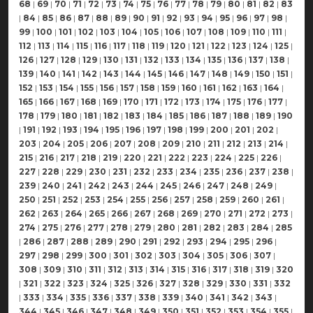
68
|
69
|
70
|
71
|
72
|
73
|
74
|
75
|
76
|
77
|
78
|
79
|
80
|
81
|
82
|
83
|
84
|
85
|
86
|
87
|
88
|
89
|
90
|
91
|
92
|
93
|
94
|
95
|
96
|
97
|
98
|
99
|
100
|
101
|
102
|
103
|
104
|
105
|
106
|
107
|
108
|
109
|
110
|
111
|
112
|
113
|
114
|
115
|
116
|
117
|
118
|
119
|
120
|
121
|
122
|
123
|
124
|
125
|
126
|
127
|
128
|
129
|
130
|
131
|
132
|
133
|
134
|
135
|
136
|
137
|
138
|
139
|
140
|
141
|
142
|
143
|
144
|
145
|
146
|
147
|
148
|
149
|
150
|
151
|
152
|
153
|
154
|
155
|
156
|
157
|
158
|
159
|
160
|
161
|
162
|
163
|
164
|
165
|
166
|
167
|
168
|
169
|
170
|
171
|
172
|
173
|
174
|
175
|
176
|
177
|
178
|
179
|
180
|
181
|
182
|
183
|
184
|
185
|
186
|
187
|
188
|
189
|
190
|
191
|
192
|
193
|
194
|
195
|
196
|
197
|
198
|
199
|
200
|
201
|
202
|
203
|
204
|
205
|
206
|
207
|
208
|
209
|
210
|
211
|
212
|
213
|
214
|
215
|
216
|
217
|
218
|
219
|
220
|
221
|
222
|
223
|
224
|
225
|
226
|
227
|
228
|
229
|
230
|
231
|
232
|
233
|
234
|
235
|
236
|
237
|
238
|
239
|
240
|
241
|
242
|
243
|
244
|
245
|
246
|
247
|
248
|
249
|
250
|
251
|
252
|
253
|
254
|
255
|
256
|
257
|
258
|
259
|
260
|
261
|
262
|
263
|
264
|
265
|
266
|
267
|
268
|
269
|
270
|
271
|
272
|
273
|
274
|
275
|
276
|
277
|
278
|
279
|
280
|
281
|
282
|
283
|
284
|
285
|
286
|
287
|
288
|
289
|
290
|
291
|
292
|
293
|
294
|
295
|
296
|
297
|
298
|
299
|
300
|
301
|
302
|
303
|
304
|
305
|
306
|
307
|
308
|
309
|
310
|
311
|
312
|
313
|
314
|
315
|
316
|
317
|
318
|
319
|
320
|
321
|
322
|
323
|
324
|
325
|
326
|
327
|
328
|
329
|
330
|
331
|
332
|
333
|
334
|
335
|
336
|
337
|
338
|
339
|
340
|
341
|
342
|
343
|
344
|
345
|
346
|
347
|
348
|
349
|
350
|
351
|
352
|
353
|
354
|
355
|