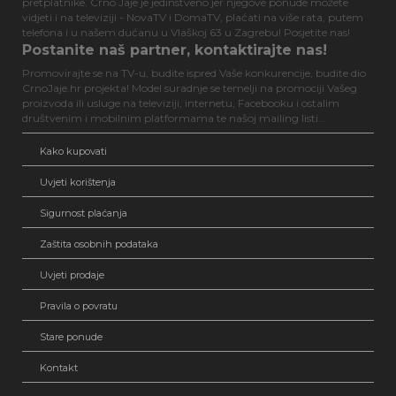
pretplatnike. Crno Jaje je jedinstveno jer njegove ponude možete
vidjeti i na televiziji - NovaTV i DomaTV, plaćati na više rata, putem
telefona i u našem dućanu u Vlaškoj 63 u Zagrebu! Posjetite nas!
Postanite naš partner, kontaktirajte nas!
Promovirajte se na TV-u, budite ispred Vaše konkurencije, budite dio
CrnoJaje.hr projekta! Model suradnje se temelji na promociji Vašeg
proizvoda ili usluge na televiziji, internetu, Facebooku i ostalim
društvenim i mobilnim platformama te našoj mailing listi...
Kako kupovati
Uvjeti korištenja
Sigurnost plaćanja
Zaštita osobnih podataka
Uvjeti prodaje
Pravila o povratu
Stare ponude
Kontakt