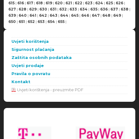
615
|
616
|
617
|
618
|
619
|
620
|
621
|
622
|
623
|
624
|
625
|
626
|
627
|
628
|
629
|
630
|
631
|
632
|
633
|
634
|
635
|
636
|
637
|
638
|
639
|
640
|
641
|
642
|
643
|
644
|
645
|
646
|
647
|
648
|
649
|
650
|
651
|
652
|
653
|
654
|
655
|
Uvjeti korištenja
Sigurnost plaćanja
Zaštita osobnih podataka
Uvjeti prodaje
Pravila o povratu
Kontakt
Uvjeti korištenja - preuzmite PDF
Načini plaćanja