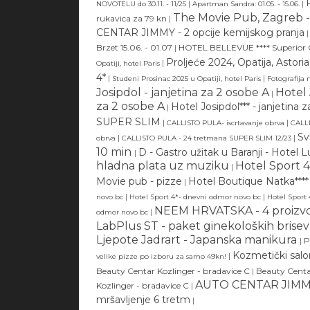
|
|
NOVOTELU do 30.11. - 11/25
Apartman Sandra: 01.05. - 15.06.
The Movie Pub, Zagreb - 
rukavica za 79 kn
|
CENTAR JIMMY - 2 opcije kemijskog pranja
|
Brzet 15.06. - 01.07
|
HOTEL BELLEVUE **** Superior C
Proljeće 2024, Opatija, Astori
|
Opatiji, hotel Paris
4*
|
|
Studeni Prosinac 2025 u Opatiji, hotel Paris
Fotografija n
Josipdol - janjetina za 2 osobe A
Hotel 
|
za 2 osobe A
Hotel Josipdol*** - janjetina 
|
SUPER SLIM
|
|
CALLISTO PULA- iscrtavanje obrva
CALLI
Sv
|
|
obrva
CALLISTO PULA - 24 tretmana SUPER SLIM 12/23
10 min
D - Gastro užitak u Baranji - Hotel L
|
hladna plata uz muziku
Hotel Sport 
|
Movie pub - pizze
Hotel Boutique Natka****
|
|
|
novo bc
Hotel Sport 4*- dnevni odmor novo bc
Hotel Sport
NEEM HRVATSKA - 4 proizv
|
odmor novo bc
LabPlus ST - paket ginekoloških brisev
Ljepote Jadrart - Japanska manikura
|
P
Kozmetički salon 
|
velike pizze po izboru za samo 49kn!
Beauty Centar Kozlinger - bradavice C
|
Beauty Centar
AUTO CENTAR JIMMY- 
Kozlinger - bradavice C
|
mršavljenje 6 tretm
|