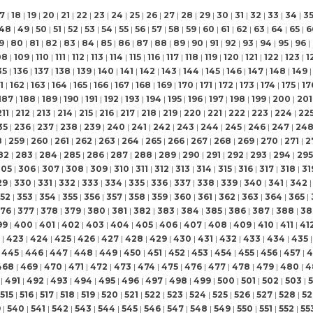
17
|
18
|
19
|
20
|
21
|
22
|
23
|
24
|
25
|
26
|
27
|
28
|
29
|
30
|
31
|
32
|
33
|
34
|
3
48
|
49
|
50
|
51
|
52
|
53
|
54
|
55
|
56
|
57
|
58
|
59
|
60
|
61
|
62
|
63
|
64
|
65
|
6
9
|
80
|
81
|
82
|
83
|
84
|
85
|
86
|
87
|
88
|
89
|
90
|
91
|
92
|
93
|
94
|
95
|
96
|
08
|
109
|
110
|
111
|
112
|
113
|
114
|
115
|
116
|
117
|
118
|
119
|
120
|
121
|
122
|
123
|
1
35
|
136
|
137
|
138
|
139
|
140
|
141
|
142
|
143
|
144
|
145
|
146
|
147
|
148
|
149
|
1
|
162
|
163
|
164
|
165
|
166
|
167
|
168
|
169
|
170
|
171
|
172
|
173
|
174
|
175
|
17
187
|
188
|
189
|
190
|
191
|
192
|
193
|
194
|
195
|
196
|
197
|
198
|
199
|
200
|
201
211
|
212
|
213
|
214
|
215
|
216
|
217
|
218
|
219
|
220
|
221
|
222
|
223
|
224
|
22
35
|
236
|
237
|
238
|
239
|
240
|
241
|
242
|
243
|
244
|
245
|
246
|
247
|
24
8
|
259
|
260
|
261
|
262
|
263
|
264
|
265
|
266
|
267
|
268
|
269
|
270
|
271
|
2
82
|
283
|
284
|
285
|
286
|
287
|
288
|
289
|
290
|
291
|
292
|
293
|
294
|
295
305
|
306
|
307
|
308
|
309
|
310
|
311
|
312
|
313
|
314
|
315
|
316
|
317
|
318
|
31
29
|
330
|
331
|
332
|
333
|
334
|
335
|
336
|
337
|
338
|
339
|
340
|
341
|
342
|
52
|
353
|
354
|
355
|
356
|
357
|
358
|
359
|
360
|
361
|
362
|
363
|
364
|
365
|
76
|
377
|
378
|
379
|
380
|
381
|
382
|
383
|
384
|
385
|
386
|
387
|
388
|
38
99
|
400
|
401
|
402
|
403
|
404
|
405
|
406
|
407
|
408
|
409
|
410
|
411
|
41
|
423
|
424
|
425
|
426
|
427
|
428
|
429
|
430
|
431
|
432
|
433
|
434
|
435
|
445
|
446
|
447
|
448
|
449
|
450
|
451
|
452
|
453
|
454
|
455
|
456
|
457
|
4
468
|
469
|
470
|
471
|
472
|
473
|
474
|
475
|
476
|
477
|
478
|
479
|
480
|
4
|
491
|
492
|
493
|
494
|
495
|
496
|
497
|
498
|
499
|
500
|
501
|
502
|
503
|
515
|
516
|
517
|
518
|
519
|
520
|
521
|
522
|
523
|
524
|
525
|
526
|
527
|
528
|
52
9
|
540
|
541
|
542
|
543
|
544
|
545
|
546
|
547
|
548
|
549
|
550
|
551
|
552
|
55