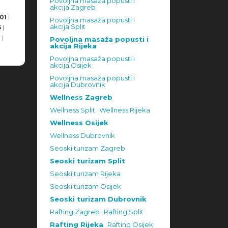
Povoljna masaža popusti i
akcija Zagreb
01
|
Povoljna masaža popusti i
akcija Split
5
|
8
|
Povoljna masaža popusti i
akcija Rijeka
Povoljna masaža popusti i
akcija Osijek
Povoljna masaža popusti i
akcija Dubrovnik
Wellness Zagreb
Wellness Split
Wellness Rijeka
Wellness Osijek
Wellness Dubrovnik
Seoski turizam Zagreb
Seoski turizam Split
Seoski turizam Rijeka
Seoski turizam Osijek
Seoski turizam Dubrovnik
Rafting Zagreb
Rafting Split
Rafting Rijeka
Rafting Osijek