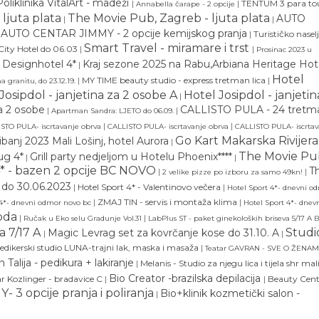
Poliklinika VitalArt - madeži
|
|
TENTUM 3 para to
Annabella čarape - 2 opcije
ljuta plata
The Movie Pub, Zagreb - ljuta plata
AUTO
|
|
AUTO CENTAR JIMMY - 2 opcije kemijskog pranja
|
Turističko nasel
Smart Travel - miramare i trst
ity Hotel do 06.03
|
|
Prosinac 2023 u
a Designhotel 4*
Kraj sezone 2025 na Rabu,Arbiana Heritage Hot
|
Hotel
|
MY TIME beauty studio - express tretman lica
|
a granitu, do 23.12.19.
Josipdol - janjetina za 2 osobe A
Hotel Josipdol - janjetin
|
za 2 osobe
CALLISTO PULA - 24 tretm
|
|
Apartman Sandra: LJETO do 06.09.
|
|
STO PULA- iscrtavanje obrva
CALLISTO PULA- iscrtavanje obrva
CALLISTO PULA- iscrtav
Go Kart Makarska Rivijera
ibanj 2023 Mali Lošinj, hotel Aurora
|
The Movie Pu
ug 4*
Grill party nedjeljom u Hotelu Phoenix****
|
|
4* - bazen 2 opcije BC NOVO
T
|
|
2 velike pizze po izboru za samo 49kn!
 do 30.06.2023
|
Hotel Sport 4* - Valentinovo večera
|
Hotel Sport 4*- dnevni o
|
ZMAJ TIN - servis i montaža klima
|
 4*- dnevni odmor novo bc
Hotel Sport 4*- dnev
oda
|
|
Ručak u Eko selu Gradunje Vol.31
LabPlus ST - paket ginekoloških briseva 5/17 A B
a 7/17 A
Studi
Magic Levrag set za kovrčanje kose do 31.10. A
|
|
edikerski studio LUNA-trajni lak, maska i masaža
|
Teatar GAVRAN - SVE O ŽENA
Talija - pedikura + lakiranje
|
Melanis - Studio za njegu lica i tijela shr mal
Bio Creator -brazilska depilacija
 Kozlinger - bradavice C
|
|
Beauty Cent
3 opcije pranja i poliranja
Bio+klinik kozmetički salon -
|