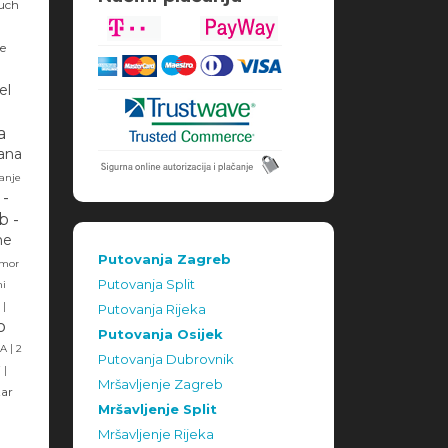
uch
je
el
a
ana
anje
 -
b -
he
Putovanja Zagreb
dmor
Putovanja Split
ni
|
Putovanja Rijeka
o
Putovanja Osijek
|
MA
2
Putovanja Dubrovnik
i
|
Mršavljenje Zagreb
ar
Mršavljenje Split
Mršavljenje Rijeka