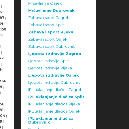
Mršavljenje Osijek
5
|
Mršavljenje Dubrovnik
6
|
Zabava i sport Zagreb
97
|
24
|
Zabava i sport Split
150
Zabava i sport Rijeka
6
|
Zabava i sport Osijek
|
Zabava i sport Dubrovnik
5
|
8
|
Ljepota i zdravlje Zagreb
72
|
Ljepota i zdravlje Split
|
Ljepota i zdravlje Rijeka
9
|
Ljepota i zdravlje Osijek
366
Ljepota i zdravlje Dubrovnik
9
|
IPL uklanjanje dlačica Zagreb
2
|
IPL uklanjanje dlačica Split
IPL uklanjanje dlačica Rijeka
58
|
81
|
IPL uklanjanje dlačica Osijek
504
|
IPL uklanjanje dlačica
9
|
Dubrovnik
3
|