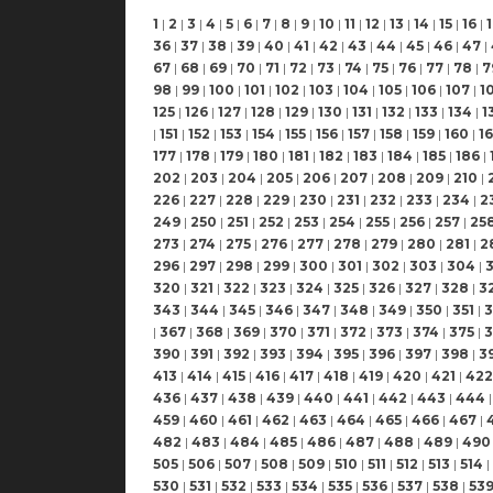
1
|
2
|
3
|
4
|
5
|
6
|
7
|
8
|
9
|
10
|
11
|
12
|
13
|
14
|
15
|
16
|
36
|
37
|
38
|
39
|
40
|
41
|
42
|
43
|
44
|
45
|
46
|
47
|
67
|
68
|
69
|
70
|
71
|
72
|
73
|
74
|
75
|
76
|
77
|
78
|
7
98
|
99
|
100
|
101
|
102
|
103
|
104
|
105
|
106
|
107
|
1
125
|
126
|
127
|
128
|
129
|
130
|
131
|
132
|
133
|
134
|
1
|
151
|
152
|
153
|
154
|
155
|
156
|
157
|
158
|
159
|
160
|
16
177
|
178
|
179
|
180
|
181
|
182
|
183
|
184
|
185
|
186
|
202
|
203
|
204
|
205
|
206
|
207
|
208
|
209
|
210
|
226
|
227
|
228
|
229
|
230
|
231
|
232
|
233
|
234
|
2
249
|
250
|
251
|
252
|
253
|
254
|
255
|
256
|
257
|
25
273
|
274
|
275
|
276
|
277
|
278
|
279
|
280
|
281
|
2
296
|
297
|
298
|
299
|
300
|
301
|
302
|
303
|
304
|
320
|
321
|
322
|
323
|
324
|
325
|
326
|
327
|
328
|
3
343
|
344
|
345
|
346
|
347
|
348
|
349
|
350
|
351
|
3
|
367
|
368
|
369
|
370
|
371
|
372
|
373
|
374
|
375
|
3
390
|
391
|
392
|
393
|
394
|
395
|
396
|
397
|
398
|
3
413
|
414
|
415
|
416
|
417
|
418
|
419
|
420
|
421
|
422
436
|
437
|
438
|
439
|
440
|
441
|
442
|
443
|
444
|
459
|
460
|
461
|
462
|
463
|
464
|
465
|
466
|
467
|
482
|
483
|
484
|
485
|
486
|
487
|
488
|
489
|
490
505
|
506
|
507
|
508
|
509
|
510
|
511
|
512
|
513
|
514
|
530
|
531
|
532
|
533
|
534
|
535
|
536
|
537
|
538
|
53