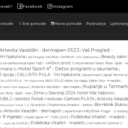
ovati?
Facebook
Instagram
more_vert
new_label
ponude
Sve ponude
Nove ponude
Putovanja
Ljetovan
Artevita Varaždin - dermapen 01/23
Vaš Pregled -
|
m hijalurona
Beauty salon
|
|
Vaš Pregled ZAGREB i ZAPRESIC UZV abdomena
o za oblikovanje tijela T&D - MRŠAVLJENJE 1
|
Kozmeticki Salon TeSa -Split - li
Hotel Sport 4* - Detox programi u saunama
etmana z
|
|
 opcije
CALLISTO PULA - 1m hijalurona
|
|
Apartmani Lapaž Terme Sv
|
ELLE salon za njegu tijela i lica -masaže
|
CALLISTO PULA - 1m hijalurona 08/23
Kupanje u Termam
|
Artevita Varaždin - dermapen
|
, hotel Villa Valpovo
Zima u Slavoniji 2024, hotel Villa Valpovo
n TeSa -Split - lice
|
|
JUBLJ
Izletište Petek i restoran Garfield PLATA
Artevita Varaždi
|
|
Bio+klinik Bukov
|
Poliklinika VitalArt - botox
|
roturizam Vinia: 1, 2, HB do30.03.
Artevita Varaždin - dermapen
e
|
|
Apartmani MEDENA Trogir - 2 noćenj
 + 9 mjesec
Poliklinika VitalArt - madeži
|
Hotel Sport 4* -TIJELOVO
|
|
Poliklinika VitalArt - madeži
|
|
 - rujan do 20.09.25.
LAST MINUTE ODMOR U