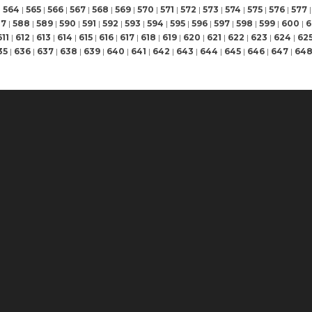
|
564
|
565
|
566
|
567
|
568
|
569
|
570
|
571
|
572
|
573
|
574
|
575
|
576
|
577
|
87
|
588
|
589
|
590
|
591
|
592
|
593
|
594
|
595
|
596
|
597
|
598
|
599
|
600
|
6
611
|
612
|
613
|
614
|
615
|
616
|
617
|
618
|
619
|
620
|
621
|
622
|
623
|
624
|
62
35
|
636
|
637
|
638
|
639
|
640
|
641
|
642
|
643
|
644
|
645
|
646
|
647
|
64