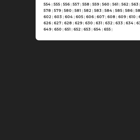
554
|
555
|
556
|
557
|
558
|
559
|
560
|
561
|
562
|
563
578
|
579
|
580
|
581
|
582
|
583
|
584
|
585
|
586
|
5
602
|
603
|
604
|
605
|
606
|
607
|
608
|
609
|
610
|
626
|
627
|
628
|
629
|
630
|
631
|
632
|
633
|
634
|
6
649
|
650
|
651
|
652
|
653
|
654
|
655
|