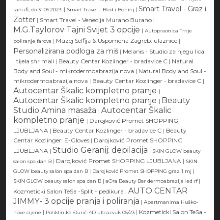
Smart Travel - Graz i
|
|
tartufi, do 31.05.2023.
Smart Travel - Bled i Bohinj
Zotter
|
Smart Travel - Venecija Murano Burano
|
M.G.Taylorov Tajni Svijet 3 opcije
|
Autopraonica Trnje
|
Muzej Selfija & Uspomena Zagreb: ulaznice
|
poliranje farova
Personalizirana podloga za miš
|
Melanis - Studio za njegu lica
i tijela shr mali
|
Beauty Centar Kozlinger - bradavice C
|
Natural
Body and Soul - mikrodermoabrazija nova
|
Natural Body and Soul -
mikrodermoabrazija nova
|
Beauty Centar Kozlinger - bradavice C
|
Autocentar Škalic kompletno pranje
|
Autocentar Škalic kompletno pranje
Beauty
|
Studio Amina masaža
Autocentar Škalic
|
kompletno pranje
|
Darojković Promet SHOPPING
LJUBLJANA
|
Beauty Centar Kozlinger - bradavice C
|
Beauty
Centar Kozlinger: E-Gloves
|
Darojković Promet SHOPPING
Studio Geranij: depilacija
LJUBLJANA
|
|
SKIN GLOW beauty
|
Darojković Promet SHOPPING LJUBLJANA
|
salon spa dan B
SKIN
|
|
GLOW beauty salon spa dan B
Darojković Promet SHOPPING graz 1 mj
|
|
SKIN GLOW beauty salon spa dan B
aOra Beauty Bar dermoabrazija led rf
AUTO CENTAR
Kozmeticki Salon TeSa -Split - pedikura
|
JIMMY- 3 opcije pranja i poliranja
|
Apartmanima Huško-
|
|
Kozmeticki Salon TeSa -
nove cijene
Poliklinika Đurić-4D ultrazvuk 05/23