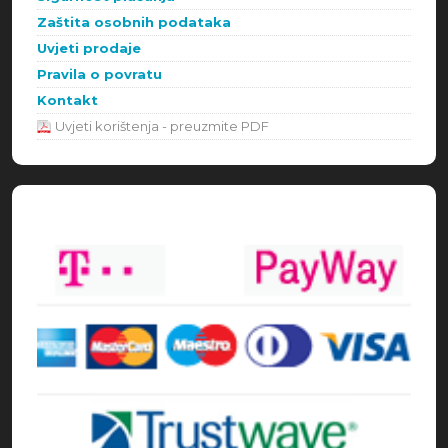
Zaštita osobnih podataka
Uvjeti prodaje
Pravila o povratu
Kontakt
Uvjeti korištenja - preuzmite PDF
Načini plaćanja