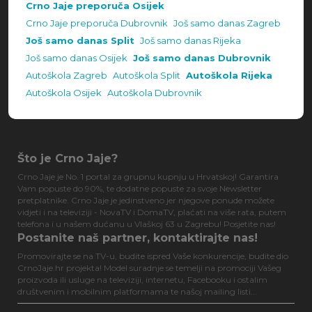
Crno Jaje preporuča Osijek
Crno Jaje preporuča Dubrovnik
Još samo danas Zagreb
Još samo danas Split
Još samo danas Rijeka
Još samo danas Osijek
Još samo danas Dubrovnik
Autoškola Zagreb
Autoškola Split
Autoškola Rijeka
Autoškola Osijek
Autoškola Dubrovnik
Što je Crno Jaje?
Crno Jaje je No. 1 portal za grupnu kupnju u Hrvatskoj! Garantira
Vam popuste do 90%, te dodatne popuste za svoje Newsletter
pretplatnike. Crno Jaje je jedinstveno jer njegove ponude možete
vidjeti i na televiziji - NovaTV i DomaTV, plaćati na više rata, putem
telefona i u našem dućanu u Vlaškoj 63 u Zagrebu! Posjetite nas!
Postanite naš partner, kontaktirajte nas!
Promovirajte se na TV-u, budite ispred Vaše konkurencije, budite dio
CrnoJaje.hr projekta! Model suradnje se temelji na promociji Vašeg
proizvoda ili usluge na televiziji, internetu, Facebooku i ostalim
društvenim i mobilnim platformama te našoj mailing listi...