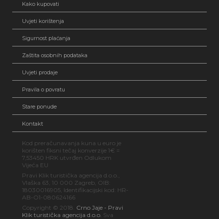
Kako kupovati
Uvjeti korištenja
Sigurnost plaćanja
Zaštita osobnih podataka
Uvjeti prodaje
Pravila o povratu
Stare ponude
Kontakt
Kod preračunavanja kuna u euro je
korišten fiksni tečaj konverzije 1€ =
7,53450 HRK utvrđen Odlukom
Vijeća EU
Pravi Klik turistička agencija d.o.o.,
Vlaška 63, 10 000 Zagreb, OIB:
18030016905, Identifikacijski kod: HR-
AB-O1-080624166
Copyright © 2018.
Crno Jaje - Pravi
Klik turistička agencija d.o.o.
Sva