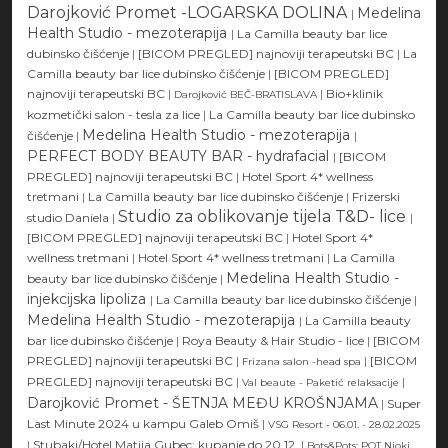
Darojković Promet -LOGARSKA DOLINA
Medelina
|
Health Studio - mezoterapija
|
La Camilla beauty bar lice
dubinsko čišćenje
|
[BICOM PREGLED] najnoviji terapeutski BC
|
La
Camilla beauty bar lice dubinsko čišćenje
|
[BICOM PREGLED]
najnoviji terapeutski BC
|
|
Bio+klinik
Darojković BEČ-BRATISLAVA
kozmetički salon - tesla za lice
|
La Camilla beauty bar lice dubinsko
Medelina Health Studio - mezoterapija
čišćenje
|
|
PERFECT BODY BEAUTY BAR - hydrafacial
|
[BICOM
PREGLED] najnoviji terapeutski BC
|
Hotel Sport 4* wellness
tretmani
|
La Camilla beauty bar lice dubinsko čišćenje
|
Frizerski
Studio za oblikovanje tijela T&D- lice
studio Daniela
|
|
[BICOM PREGLED] najnoviji terapeutski BC
|
Hotel Sport 4*
wellness tretmani
|
Hotel Sport 4* wellness tretmani
|
La Camilla
Medelina Health Studio -
beauty bar lice dubinsko čišćenje
|
injekcijska lipoliza
|
La Camilla beauty bar lice dubinsko čišćenje
|
Medelina Health Studio - mezoterapija
|
La Camilla beauty
bar lice dubinsko čišćenje
|
Roya Beauty & Hair Studio - lice
|
[BICOM
PREGLED] najnoviji terapeutski BC
|
|
[BICOM
Frizana salon -head spa
PREGLED] najnoviji terapeutski BC
|
|
Val beaute - Paketić relaksacije
Darojković Promet - ŠETNJA MEĐU KROŠNJAMA
|
Super
Last Minute 2024 u kampu Galeb Omiš
|
VSG Resort - 06.01. - 28.02.2025
|
Stubaki/Hotel Matija Gubec: kupanje do 20.12.
|
Bots&Pots: POT Njoki