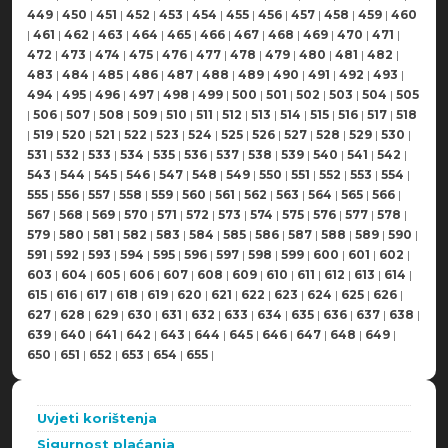
449
|
450
|
451
|
452
|
453
|
454
|
455
|
456
|
457
|
458
|
459
|
460
|
461
|
462
|
463
|
464
|
465
|
466
|
467
|
468
|
469
|
470
|
471
|
472
|
473
|
474
|
475
|
476
|
477
|
478
|
479
|
480
|
481
|
482
|
483
|
484
|
485
|
486
|
487
|
488
|
489
|
490
|
491
|
492
|
493
|
494
|
495
|
496
|
497
|
498
|
499
|
500
|
501
|
502
|
503
|
504
|
505
|
506
|
507
|
508
|
509
|
510
|
511
|
512
|
513
|
514
|
515
|
516
|
517
|
518
|
519
|
520
|
521
|
522
|
523
|
524
|
525
|
526
|
527
|
528
|
529
|
530
|
531
|
532
|
533
|
534
|
535
|
536
|
537
|
538
|
539
|
540
|
541
|
542
|
543
|
544
|
545
|
546
|
547
|
548
|
549
|
550
|
551
|
552
|
553
|
554
|
555
|
556
|
557
|
558
|
559
|
560
|
561
|
562
|
563
|
564
|
565
|
566
|
567
|
568
|
569
|
570
|
571
|
572
|
573
|
574
|
575
|
576
|
577
|
578
|
579
|
580
|
581
|
582
|
583
|
584
|
585
|
586
|
587
|
588
|
589
|
590
|
591
|
592
|
593
|
594
|
595
|
596
|
597
|
598
|
599
|
600
|
601
|
602
|
603
|
604
|
605
|
606
|
607
|
608
|
609
|
610
|
611
|
612
|
613
|
614
|
615
|
616
|
617
|
618
|
619
|
620
|
621
|
622
|
623
|
624
|
625
|
626
|
627
|
628
|
629
|
630
|
631
|
632
|
633
|
634
|
635
|
636
|
637
|
638
|
639
|
640
|
641
|
642
|
643
|
644
|
645
|
646
|
647
|
648
|
649
|
650
|
651
|
652
|
653
|
654
|
655
|
Uvjeti korištenja
Sigurnost plaćanja