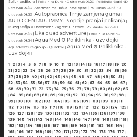
Split - pedikura
|
|
Poliklinika Đurić-4D ultrazvuk 06/23
Poliklinika Đurić-4D
|
|
ultrazvuk 07/23
Apartmanima Huško- nove cijene
Poliklinika Đurić-4D
Autopraonica Trnje zamjena guma
|
|
ultrazvuk 08/23
AUTO CENTAR JIMMY- 3 opcije pranja i poliranja
|
Muzej Selfija & Uspomena Zagreb: ulaznice
|
Poliklinika Đurić-4D
Lika quad adventure
|
|
ultrazvuk 04/24
Poliklinika Đurić-4D
Aqua Med ® Poliklinika - uzv dojki
|
|
ultrazvuk 08/24
Aqua Med ® Poliklinika -
Aquadventure group - Quadovi
|
uzv dojki
|
1
|
2
|
3
|
4
|
5
|
6
|
7
|
8
|
9
|
10
|
11
|
12
|
13
|
14
|
15
|
16
|
17
|
18
|
19
|
20
|
21
|
22
|
23
|
24
|
25
|
26
|
27
|
28
|
29
|
30
|
31
|
32
|
33
|
34
|
35
|
36
|
37
|
38
|
39
|
40
|
41
|
42
|
43
|
44
|
45
|
46
|
47
|
48
|
49
|
50
|
51
|
52
|
53
|
54
|
55
|
56
|
57
|
58
|
59
|
60
|
61
|
62
|
63
|
64
|
65
|
66
|
67
|
68
|
69
|
70
|
71
|
72
|
73
|
74
|
75
|
76
|
77
|
78
|
79
|
80
|
81
|
82
|
83
|
84
|
85
|
86
|
87
|
88
|
89
|
90
|
91
|
92
|
93
|
94
|
95
|
96
|
97
|
98
|
99
|
100
|
101
|
102
|
103
|
104
|
105
|
106
|
107
|
108
|
109
|
110
|
111
|
112
|
113
|
114
|
115
|
116
|
117
|
118
|
119
|
120
|
121
|
122
|
123
|
124
|
125
|
126
|
127
|
128
|
129
|
130
|
131
|
132
|
133
|
134
|
135
|
136
|
137
|
138
|
139
|
140
|
141
|
142
|
143
|
144
|
145
|
146
|
147
|
148
|
149
|
150
|
151
|
152
|
153
|
154
|
155
|
156
|
157
|
158
|
159
|
160
|
161
|
162
|
163
|
164
|
165
|
166
|
167
|
168
|
169
|
170
|
171
|
172
|
173
|
174
|
175
|
176
|
177
|