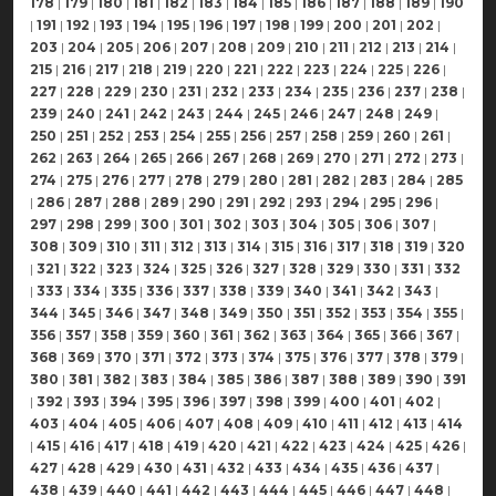
178
|
179
|
180
|
181
|
182
|
183
|
184
|
185
|
186
|
187
|
188
|
189
|
190
|
191
|
192
|
193
|
194
|
195
|
196
|
197
|
198
|
199
|
200
|
201
|
202
|
203
|
204
|
205
|
206
|
207
|
208
|
209
|
210
|
211
|
212
|
213
|
214
|
215
|
216
|
217
|
218
|
219
|
220
|
221
|
222
|
223
|
224
|
225
|
226
|
227
|
228
|
229
|
230
|
231
|
232
|
233
|
234
|
235
|
236
|
237
|
238
|
239
|
240
|
241
|
242
|
243
|
244
|
245
|
246
|
247
|
248
|
249
|
250
|
251
|
252
|
253
|
254
|
255
|
256
|
257
|
258
|
259
|
260
|
261
|
262
|
263
|
264
|
265
|
266
|
267
|
268
|
269
|
270
|
271
|
272
|
273
|
274
|
275
|
276
|
277
|
278
|
279
|
280
|
281
|
282
|
283
|
284
|
285
|
286
|
287
|
288
|
289
|
290
|
291
|
292
|
293
|
294
|
295
|
296
|
297
|
298
|
299
|
300
|
301
|
302
|
303
|
304
|
305
|
306
|
307
|
308
|
309
|
310
|
311
|
312
|
313
|
314
|
315
|
316
|
317
|
318
|
319
|
320
|
321
|
322
|
323
|
324
|
325
|
326
|
327
|
328
|
329
|
330
|
331
|
332
|
333
|
334
|
335
|
336
|
337
|
338
|
339
|
340
|
341
|
342
|
343
|
344
|
345
|
346
|
347
|
348
|
349
|
350
|
351
|
352
|
353
|
354
|
355
|
356
|
357
|
358
|
359
|
360
|
361
|
362
|
363
|
364
|
365
|
366
|
367
|
368
|
369
|
370
|
371
|
372
|
373
|
374
|
375
|
376
|
377
|
378
|
379
|
380
|
381
|
382
|
383
|
384
|
385
|
386
|
387
|
388
|
389
|
390
|
391
|
392
|
393
|
394
|
395
|
396
|
397
|
398
|
399
|
400
|
401
|
402
|
403
|
404
|
405
|
406
|
407
|
408
|
409
|
410
|
411
|
412
|
413
|
414
|
415
|
416
|
417
|
418
|
419
|
420
|
421
|
422
|
423
|
424
|
425
|
426
|
427
|
428
|
429
|
430
|
431
|
432
|
433
|
434
|
435
|
436
|
437
|
438
|
439
|
440
|
441
|
442
|
443
|
444
|
445
|
446
|
447
|
448
|