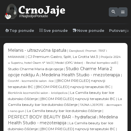
search
menu
#NajboljePonude
local_fire_department
format_list_bulleted
new_label
Top ponude
Sve ponude
Nove ponude
Putovanja
Melanis - ultrazvučna špatula
|
Darojković Promet -TRST i
|
CJ Premium Gastro, Split, La Grotta Vol.3
|
MIRAMARE
Proljeće 2024
|
|
u Supetru, hotel Osam 4* Vol.3
Medel (OPG Veber) - Revital komplex-vol3
Studio Charme Maria 2
Studio Charme Maria dvije opcije
|
opcije noktiju A
Medelina Health Studio - mezoterapija
|
|
|
[BICOM PREGLED] najnoviji
OzonM - kozmetički salon -lice
terapeutski BC
|
[BICOM PREGLED] najnoviji terapeutski BC
|
|
La Camilla beauty bar lice
Bio+klinik kozmetički salon - kriolipoliza
dubinsko čišćenje
|
[BICOM PREGLED] najnoviji terapeutski BC
|
La
Camilla beauty bar lice dubinsko čišćenje
|
TAJNA LJEPOTE - dermapen
|
La Camilla beauty bar lice dubinsko čišćenje
|
i nano gun
PERFECT BODY BEAUTY BAR - hydrafacial
Medelina
|
Health Studio - mezoterapija
|
La Camilla beauty bar lice
dubinsko čišćenje
|
[BICOM PREGLED] najnoviji terapeutski BC
|