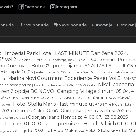
ovati?
Facebook
Instagram
more_vert
new_label
ponude
Sve ponude
Nove ponude
Putovanja
Ljetovan
t.
Imperial Park Hotel: LAST MINUTE Dan žena 2024.
|
|
* Vol.2
CJPremium Pullman
|
Zelena Punta: 3 i 5 noćenja, do 21.07.24.
|
nika Knezovic- Botox®- po regijama
ANALIZA LAB- LIJEČNI
|
doživljaj do 01,03
|
Valentinovo 2022 u hotelu San Antonio
|
Stubaki/Matija
Marina Novi Gourment Experience Paket Vol.3
jena
|
|
SAMS
Nikal: Zapadna
venica nova godina
|
|
Darojković Promet -SARAJEVO-MOSTAR
bazen 2 opcije BC NOVO
Camping Village Šimuni 05.04. –
|
ŠKO TESTIRANJE NA COVID-19 U LABplus ZG
|
Uslužni obrt KOVAČEVIĆ
Hotel Stella Maris - last minute uskrs
|
|
The Movie Hotel -
 paket
ra 2024 u kampu Galeb Omiš
Obiteljska Ljetna avantura 2024 u
|
Obonjan Island Homes za 4: 08.07.- 23.08.2025.
|
|
g u centru grada
 Palcich 01.10.-01.12.
cj premium -Hotel Palcich 01.10.-01
|
Ljeto 2023 TUI Blue Makarska Vol.2
Stubaki/Hotel Mat
|
|
pcije masaža