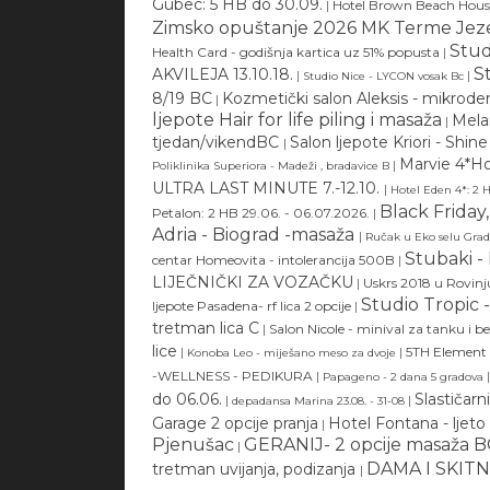
Gubec: 5 HB do 30.09.
|
Hotel Brown Beach House
Zimsko opuštanje 2026 MK Terme Jez
Stud
Health Card - godišnja kartica uz 51% popusta
|
S
AKVILEJA 13.10.18.
|
|
Studio Nice - LYCON vosak Bc
8/19 BC
Kozmetički salon Aleksis - mikrod
|
ljepote Hair for life piling i masaža
Melan
|
tjedan/vikendBC
Salon ljepote Kriori - Shi
|
Marvie 4*Ho
|
Poliklinika Superiora - Madeži , bradavice B
ULTRA LAST MINUTE 7.-12.10.
|
Hotel Eden 4*: 2 H
Black Friday
Petalon: 2 HB 29.06. - 06.07.2026.
|
Adria - Biograd -masaža
|
Ručak u Eko selu Grad
Stubaki -
centar Homeovita - intolerancija 500B
|
LIJEČNIČKI ZA VOZAČKU
|
Uskrs 2018 u Rovinju,
Studio Tropic 
ljepote Pasadena- rf lica 2 opcije
|
tretman lica C
|
Salon Nicole - minival za tanku i 
lice
|
|
5TH Element
Konoba Leo - miješano meso za dvoje
-WELLNESS - PEDIKURA
|
|
Papageno - 2 dana 5 gradova
do 06.06.
Slastičarn
|
|
depadansa Marina 23.08. - 31-08
Garage 2 opcije pranja
Hotel Fontana - ljeto 
|
Pjenušac
GERANIJ- 2 opcije masaža B
|
DAMA I SKITNI
tretman uvijanja, podizanja
|