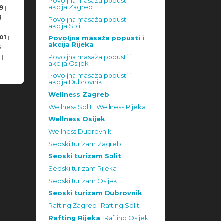
Povoljna masaža popusti i
akcija Zagreb
9
|
3
|
Povoljna masaža popusti i
akcija Split
01
|
Povoljna masaža popusti i
akcija Rijeka
5
|
Povoljna masaža popusti i
8
|
akcija Osijek
Povoljna masaža popusti i
akcija Dubrovnik
Wellness Zagreb
Wellness Split
Wellness Rijeka
Wellness Osijek
Wellness Dubrovnik
Seoski turizam Zagreb
Seoski turizam Split
Seoski turizam Rijeka
Seoski turizam Osijek
Seoski turizam Dubrovnik
Rafting Zagreb
Rafting Split
Rafting Rijeka
Rafting Osijek