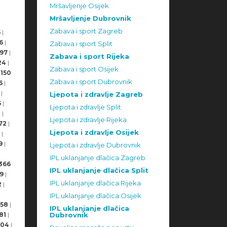
Mršavljenje Osijek
Mršavljenje Dubrovnik
Zabava i sport Zagreb
5
|
6
|
Zabava i sport Split
97
|
Zabava i sport Rijeka
24
|
Zabava i sport Osijek
150
Zabava i sport Dubrovnik
6
|
|
Ljepota i zdravlje Zagreb
5
|
Ljepota i zdravlje Split
8
|
Ljepota i zdravlje Rijeka
72
|
Ljepota i zdravlje Osijek
|
9
|
Ljepota i zdravlje Dubrovnik
IPL uklanjanje dlačica Zagreb
366
IPL uklanjanje dlačica Split
9
|
IPL uklanjanje dlačica Rijeka
2
|
IPL uklanjanje dlačica Osijek
58
|
IPL uklanjanje dlačica
81
|
Dubrovnik
504
|