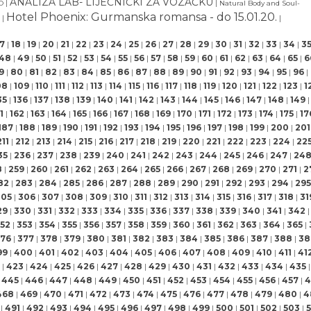
ANALIZA LAB- LIJEČNIČKI ZA VOZAČKU
|
|
VO
Natural Body and Soul-
Hotel Phoenix: Gurmanska romansa - do 15.01.20.
e
|
|
17
|
18
|
19
|
20
|
21
|
22
|
23
|
24
|
25
|
26
|
27
|
28
|
29
|
30
|
31
|
32
|
33
|
34
|
3
48
|
49
|
50
|
51
|
52
|
53
|
54
|
55
|
56
|
57
|
58
|
59
|
60
|
61
|
62
|
63
|
64
|
65
|
6
9
|
80
|
81
|
82
|
83
|
84
|
85
|
86
|
87
|
88
|
89
|
90
|
91
|
92
|
93
|
94
|
95
|
96
|
08
|
109
|
110
|
111
|
112
|
113
|
114
|
115
|
116
|
117
|
118
|
119
|
120
|
121
|
122
|
123
|
1
35
|
136
|
137
|
138
|
139
|
140
|
141
|
142
|
143
|
144
|
145
|
146
|
147
|
148
|
149
|
1
|
162
|
163
|
164
|
165
|
166
|
167
|
168
|
169
|
170
|
171
|
172
|
173
|
174
|
175
|
17
187
|
188
|
189
|
190
|
191
|
192
|
193
|
194
|
195
|
196
|
197
|
198
|
199
|
200
|
201
211
|
212
|
213
|
214
|
215
|
216
|
217
|
218
|
219
|
220
|
221
|
222
|
223
|
224
|
22
35
|
236
|
237
|
238
|
239
|
240
|
241
|
242
|
243
|
244
|
245
|
246
|
247
|
24
8
|
259
|
260
|
261
|
262
|
263
|
264
|
265
|
266
|
267
|
268
|
269
|
270
|
271
|
2
82
|
283
|
284
|
285
|
286
|
287
|
288
|
289
|
290
|
291
|
292
|
293
|
294
|
295
305
|
306
|
307
|
308
|
309
|
310
|
311
|
312
|
313
|
314
|
315
|
316
|
317
|
318
|
31
29
|
330
|
331
|
332
|
333
|
334
|
335
|
336
|
337
|
338
|
339
|
340
|
341
|
342
|
52
|
353
|
354
|
355
|
356
|
357
|
358
|
359
|
360
|
361
|
362
|
363
|
364
|
365
|
76
|
377
|
378
|
379
|
380
|
381
|
382
|
383
|
384
|
385
|
386
|
387
|
388
|
38
99
|
400
|
401
|
402
|
403
|
404
|
405
|
406
|
407
|
408
|
409
|
410
|
411
|
41
|
423
|
424
|
425
|
426
|
427
|
428
|
429
|
430
|
431
|
432
|
433
|
434
|
435
|
445
|
446
|
447
|
448
|
449
|
450
|
451
|
452
|
453
|
454
|
455
|
456
|
457
|
4
468
|
469
|
470
|
471
|
472
|
473
|
474
|
475
|
476
|
477
|
478
|
479
|
480
|
4
|
491
|
492
|
493
|
494
|
495
|
496
|
497
|
498
|
499
|
500
|
501
|
502
|
503
|