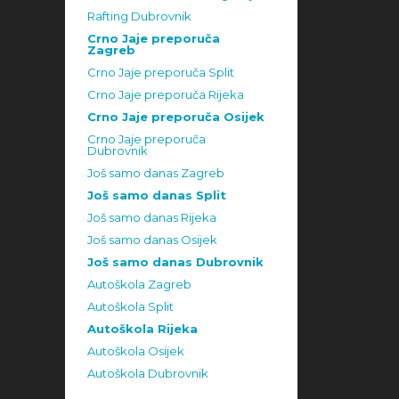
Rafting Dubrovnik
Crno Jaje preporuča
Zagreb
Crno Jaje preporuča Split
Crno Jaje preporuča Rijeka
Crno Jaje preporuča Osijek
Crno Jaje preporuča
Dubrovnik
Još samo danas Zagreb
Još samo danas Split
Još samo danas Rijeka
Još samo danas Osijek
Još samo danas Dubrovnik
Autoškola Zagreb
Autoškola Split
Autoškola Rijeka
Autoškola Osijek
Autoškola Dubrovnik