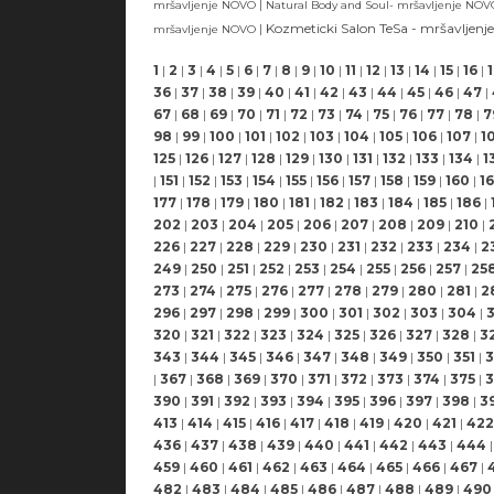
|
mršavljenje NOVO
Natural Body and Soul- mršavljenje NO
|
Kozmeticki Salon TeSa - mršavljenj
mršavljenje NOVO
1
|
2
|
3
|
4
|
5
|
6
|
7
|
8
|
9
|
10
|
11
|
12
|
13
|
14
|
15
|
16
|
36
|
37
|
38
|
39
|
40
|
41
|
42
|
43
|
44
|
45
|
46
|
47
|
67
|
68
|
69
|
70
|
71
|
72
|
73
|
74
|
75
|
76
|
77
|
78
|
7
98
|
99
|
100
|
101
|
102
|
103
|
104
|
105
|
106
|
107
|
1
125
|
126
|
127
|
128
|
129
|
130
|
131
|
132
|
133
|
134
|
1
|
151
|
152
|
153
|
154
|
155
|
156
|
157
|
158
|
159
|
160
|
16
177
|
178
|
179
|
180
|
181
|
182
|
183
|
184
|
185
|
186
|
202
|
203
|
204
|
205
|
206
|
207
|
208
|
209
|
210
|
226
|
227
|
228
|
229
|
230
|
231
|
232
|
233
|
234
|
2
249
|
250
|
251
|
252
|
253
|
254
|
255
|
256
|
257
|
25
273
|
274
|
275
|
276
|
277
|
278
|
279
|
280
|
281
|
2
296
|
297
|
298
|
299
|
300
|
301
|
302
|
303
|
304
|
320
|
321
|
322
|
323
|
324
|
325
|
326
|
327
|
328
|
3
343
|
344
|
345
|
346
|
347
|
348
|
349
|
350
|
351
|
3
|
367
|
368
|
369
|
370
|
371
|
372
|
373
|
374
|
375
|
3
390
|
391
|
392
|
393
|
394
|
395
|
396
|
397
|
398
|
3
413
|
414
|
415
|
416
|
417
|
418
|
419
|
420
|
421
|
422
436
|
437
|
438
|
439
|
440
|
441
|
442
|
443
|
444
|
459
|
460
|
461
|
462
|
463
|
464
|
465
|
466
|
467
|
482
|
483
|
484
|
485
|
486
|
487
|
488
|
489
|
490