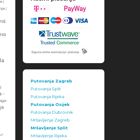
je
|
anja
|
miš
ess
la
Putovanja Zagreb
i
Putovanja Split
 -
Putovanja Rijeka
Goga-
Putovanja Osijek
ja
Putovanja Dubrovnik
M
Mršavljenje Zagreb
Mršavljenje Split
ul-
Mršavljenje Rijeka