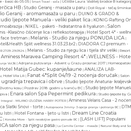
 - basic do 05.05
|
|
Učilište Laura: Voditelj brodice B kategori
Smart Travel - soča
erčica HB
Studio Geranij - masaža u paru
|
|
Doll Royal - tečaj šmink
io Geranij - aromamasaža u paru
DUINO & GRADO &
|
tudio ljepote Manuela - veliki paket lica
KONIG-Rafting O
|
Salon
ermoabrazija
NIKEL - paketi - hidratantna ili hyaluron
|
|
is -Klasično čišćenje lica i refleksoterapija
Hotel Sport 4* - welln
|
Melanis - Studio za njegu PONUDA LICA
ne face tretman
|
|
tel&Health Split wellness 31.03.23.br2
DIADORA CJ premium -
|
Melanis - Studio za njegu lica i tijela shr veliki
|
|
Resort
B 27.09.-29.09.24.
, Aminess Maravea Camping Resort 4*
WELLNESS - Hote
|
|
Adrijana putovanja - Advent u Grazu prosinac 2017
|
Homeopatski
unje Vol.36
 Hotel Matija Gubec: kupanje/saune
ANALIZA LAB-
|
Fanat 4*Split 04/19 -2 noćenja doručak
 Hotel Vila Lili
|
|
Salon
- ugradnja trepavica i obrve
Studio ljepote Anaturia- kraljevsk
|
Studio ljepote Manuela
beživotnu kosu
|
Pozdrav 2018. godini u Ivaniću BC
|
Enara salon Spa Pepermint pedikura
 piva
|
|
Studio ljepote by 
Aminess Velaris Casa - 2 noćen
|
Integral - MILANO IZLOŽBA: HARRY POTTER
ica Slatki Snovi - torte
DT
|
|
Autopraona Jimmy- 3 opcije pranja i poliranja BC
Dream Line Croatia
u Istri
Hotel Fontana - ljeto u Istri
|
|
C
[LASH LIFT] Popularni
|
|
Konoba More - Split neodoljive gastro ponude BC
CA salon za njegu pasa
|
|
La Camilla Centar - masaže
Natural Body and So