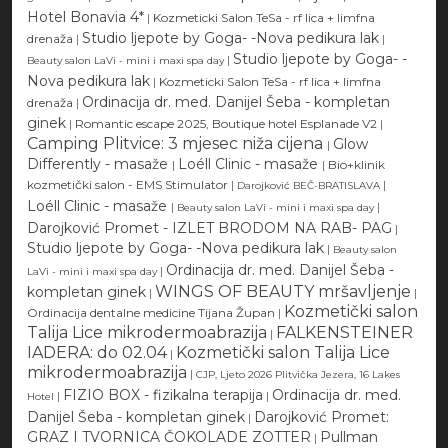
Hotel Bonavia 4*
|
Kozmeticki Salon TeSa - rf lica + limfna
Studio ljepote by Goga- -Nova pedikura lak
drenaža
|
|
Studio ljepote by Goga- -
|
Beauty salon LaVi - mini i maxi spa day
Nova pedikura lak
|
Kozmeticki Salon TeSa - rf lica + limfna
Ordinacija dr. med. Danijel Šeba - kompletan
drenaža
|
ginek
|
Romantic escape 2025, Boutique hotel Esplanade V2
|
Camping Plitvice: 3 mjesec niža cijena
Glow
|
Differently - masaže
Loéll Clinic - masaže
|
|
Bio+klinik
kozmetički salon - EMS Stimulator
|
|
Darojković BEČ-BRATISLAVA
Loéll Clinic - masaže
|
|
Beauty salon LaVi - mini i maxi spa day
Darojković Promet - IZLET BRODOM NA RAB- PAG
|
Studio ljepote by Goga- -Nova pedikura lak
|
Beauty salon
Ordinacija dr. med. Danijel Šeba -
|
LaVi - mini i maxi spa day
WINGS OF BEAUTY mršavljenje
kompletan ginek
|
|
Kozmetički salon
Ordinacija dentalne medicine Tijana Župan
|
Talija Lice mikrodermoabrazija
FALKENSTEINER
|
IADERA: do 02.04
Kozmetički salon Talija Lice
|
mikrodermoabrazija
|
CJP, Ljeto 2026 Plitvička Jezera, 16 Lakes
FIZIO BOX - fizikalna terapija
Ordinacija dr. med.
|
|
Hotel
Danijel Šeba - kompletan ginek
Darojković Promet:
|
GRAZ I TVORNICA ČOKOLADE ZOTTER
Pullman
|