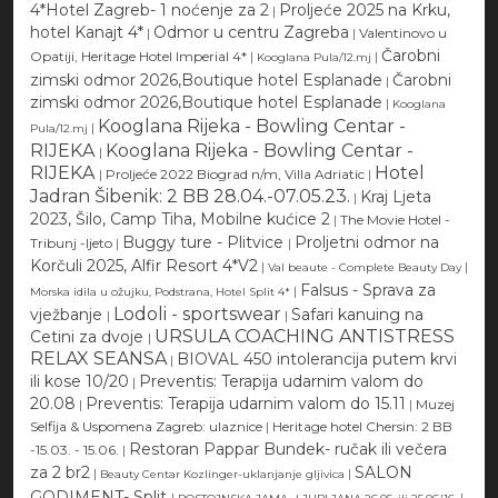
4*Hotel Zagreb- 1 noćenje za 2
Proljeće 2025 na Krku,
|
hotel Kanajt 4*
Odmor u centru Zagreba
|
|
Valentinovo u
Čarobni
Opatiji, Heritage Hotel Imperial 4*
|
|
Kooglana Pula/12.mj
zimski odmor 2026,Boutique hotel Esplanade
Čarobni
|
zimski odmor 2026,Boutique hotel Esplanade
|
Kooglana
Kooglana Rijeka - Bowling Centar -
|
Pula/12.mj
RIJEKA
Kooglana Rijeka - Bowling Centar -
|
RIJEKA
Hotel
|
Proljeće 2022 Biograd n/m, Villa Adriatic
|
Jadran Šibenik: 2 BB 28.04.-07.05.23.
Kraj Ljeta
|
2023, Šilo, Camp Tiha, Mobilne kućice 2
|
The Movie Hotel -
Buggy ture - Plitvice
Proljetni odmor na
Tribunj -ljeto
|
|
Korčuli 2025, Alfir Resort 4*V2
|
|
Val beaute - Complete Beauty Day
Falsus - Sprava za
|
Morska idila u ožujku, Podstrana, Hotel Split 4*
Lodoli - sportswear
vježbanje
Safari kanuing na
|
|
URSULA COACHING ANTISTRESS
Cetini za dvoje
|
RELAX SEANSA
BIOVAL 450 intolerancija putem krvi
|
ili kose 10/20
Preventis: Terapija udarnim valom do
|
20.08
Preventis: Terapija udarnim valom do 15.11
|
|
Muzej
Selfija & Uspomena Zagreb: ulaznice
|
Heritage hotel Chersin: 2 BB
Restoran Pappar Bundek- ručak ili večera
-15.03. - 15.06.
|
za 2 br2
SALON
|
|
Beauty Centar Kozlinger-uklanjanje gljivica
GODIMENT- Split
|
|