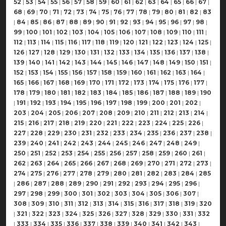
52
|
53
|
54
|
55
|
56
|
57
|
58
|
59
|
60
|
61
|
62
|
63
|
64
|
65
|
66
|
67
|
68
|
69
|
70
|
71
|
72
|
73
|
74
|
75
|
76
|
77
|
78
|
79
|
80
|
81
|
82
|
83
|
84
|
85
|
86
|
87
|
88
|
89
|
90
|
91
|
92
|
93
|
94
|
95
|
96
|
97
|
98
|
99
|
100
|
101
|
102
|
103
|
104
|
105
|
106
|
107
|
108
|
109
|
110
|
111
|
112
|
113
|
114
|
115
|
116
|
117
|
118
|
119
|
120
|
121
|
122
|
123
|
124
|
125
|
126
|
127
|
128
|
129
|
130
|
131
|
132
|
133
|
134
|
135
|
136
|
137
|
138
|
139
|
140
|
141
|
142
|
143
|
144
|
145
|
146
|
147
|
148
|
149
|
150
|
151
|
152
|
153
|
154
|
155
|
156
|
157
|
158
|
159
|
160
|
161
|
162
|
163
|
164
|
165
|
166
|
167
|
168
|
169
|
170
|
171
|
172
|
173
|
174
|
175
|
176
|
177
|
178
|
179
|
180
|
181
|
182
|
183
|
184
|
185
|
186
|
187
|
188
|
189
|
190
|
191
|
192
|
193
|
194
|
195
|
196
|
197
|
198
|
199
|
200
|
201
|
202
|
203
|
204
|
205
|
206
|
207
|
208
|
209
|
210
|
211
|
212
|
213
|
214
|
215
|
216
|
217
|
218
|
219
|
220
|
221
|
222
|
223
|
224
|
225
|
226
|
227
|
228
|
229
|
230
|
231
|
232
|
233
|
234
|
235
|
236
|
237
|
238
|
239
|
240
|
241
|
242
|
243
|
244
|
245
|
246
|
247
|
248
|
249
|
250
|
251
|
252
|
253
|
254
|
255
|
256
|
257
|
258
|
259
|
260
|
261
|
262
|
263
|
264
|
265
|
266
|
267
|
268
|
269
|
270
|
271
|
272
|
273
|
274
|
275
|
276
|
277
|
278
|
279
|
280
|
281
|
282
|
283
|
284
|
285
|
286
|
287
|
288
|
289
|
290
|
291
|
292
|
293
|
294
|
295
|
296
|
297
|
298
|
299
|
300
|
301
|
302
|
303
|
304
|
305
|
306
|
307
|
308
|
309
|
310
|
311
|
312
|
313
|
314
|
315
|
316
|
317
|
318
|
319
|
320
|
321
|
322
|
323
|
324
|
325
|
326
|
327
|
328
|
329
|
330
|
331
|
332
|
333
|
334
|
335
|
336
|
337
|
338
|
339
|
340
|
341
|
342
|
343
|