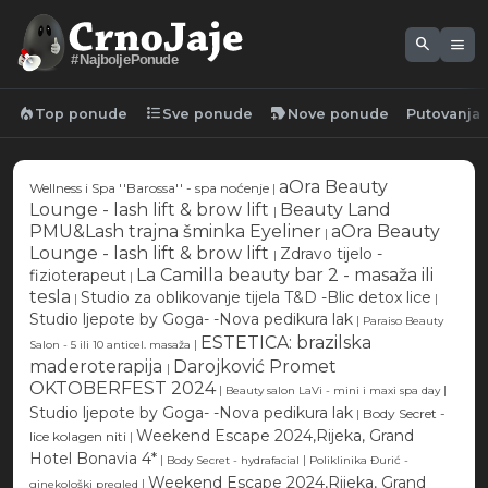
search
menu
#NajboljePonude
local_fire_department
format_list_bulleted
new_label
Top ponude
Sve ponude
Nove ponude
Putovanja
aOra Beauty
Wellness i Spa ''Barossa'' - spa noćenje
|
Lounge - lash lift & brow lift
Beauty Land
|
PMU&Lash trajna šminka Eyeliner
aOra Beauty
|
Lounge - lash lift & brow lift
Zdravo tijelo -
|
La Camilla beauty bar 2 - masaža ili
fizioterapeut
|
tesla
Studio za oblikovanje tijela T&D -Blic detox lice
|
|
Studio ljepote by Goga- -Nova pedikura lak
|
Paraiso Beauty
ESTETICA: brazilska
|
Salon - 5 ili 10 anticel. masaža
maderoterapija
Darojković Promet
|
OKTOBERFEST 2024
|
|
Beauty salon LaVi - mini i maxi spa day
Studio ljepote by Goga- -Nova pedikura lak
|
Body Secret -
Weekend Escape 2024,Rijeka, Grand
lice kolagen niti
|
Hotel Bonavia 4*
|
|
Body Secret - hydrafacial
Poliklinika Đurić -
Weekend Escape 2024,Rijeka, Grand
|
ginekološki pregled