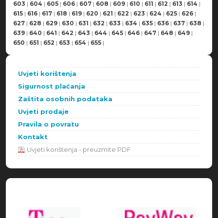
603
|
604
|
605
|
606
|
607
|
608
|
609
|
610
|
611
|
612
|
613
|
614
|
615
|
616
|
617
|
618
|
619
|
620
|
621
|
622
|
623
|
624
|
625
|
626
|
627
|
628
|
629
|
630
|
631
|
632
|
633
|
634
|
635
|
636
|
637
|
638
|
639
|
640
|
641
|
642
|
643
|
644
|
645
|
646
|
647
|
648
|
649
|
650
|
651
|
652
|
653
|
654
|
655
|
Uvjeti korištenja
Sigurnost plaćanja
Zaštita osobnih podataka
Uvjeti prodaje
Pravila o povratu
Kontakt
Uvjeti korištenja - preuzmite PDF
Načini plaćanja