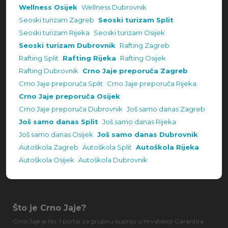
Wellness Osijek
Wellness Dubrovnik
Seoski turizam Zagreb
Seoski turizam Split
Seoski turizam Rijeka
Seoski turizam Osijek
Seoski turizam Dubrovnik
Rafting Zagreb
Rafting Split
Rafting Rijeka
Rafting Osijek
Rafting Dubrovnik
Crno Jaje preporuča Zagreb
Crno Jaje preporuča Split
Crno Jaje preporuča Rijeka
Crno Jaje preporuča Osijek
Crno Jaje preporuča Dubrovnik
Još samo danas Zagreb
Još samo danas Split
Još samo danas Rijeka
Još samo danas Osijek
Još samo danas Dubrovnik
Autoškola Zagreb
Autoškola Split
Autoškola Rijeka
Autoškola Osijek
Autoškola Dubrovnik
Što je Crno Jaje?
Crno Jaje je No. 1 portal za grupnu kupnju u Hrvatskoj! Garantira