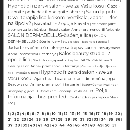
POSTOJNSKA JAMA -LJUBLJANA 26.05. ili 25.06.'16.
Hypnotic frizerski salon - sve za Vašu kosu
Oaza -
|
Salon ljepote
uklonite podradak ili podignite obraze
|
Diva- terapija lica kisikom
Vertikala, Zadar - Ples
|
na šipci v2
Kravata.hr - 2 opcije kravata
|
|
Atlasspecijalist -
tretman za kralježnicu
|
Beauty salon Anna- pramenovi ili farbanje
|
SALON DERMABELLUS-čišćenje lica
|
SALON
DERMABELLUS-čišćenje lica-V
|
|
Studio Nice - japansko i trepke
Jadrart - svečano šminkanje sa trepavicama
|
Beauty salon
Kalos beauty studio- 2
Anna- pramenovi ili farbanje
|
opcije lica
|
|
|
Studio Nice - japansko i trepke
SALON MIA- frizura B
Beauty salon Anna- pramenovi ili farbanje
|
Centar zdravlja i ljepote
Hypnotic frizerski salon - sve za
|
Mia - masaža u paru
Vašu kosu
Ajara healthcare centar - dinamična joga
|
|
Beauty salon Anna- pramenovi ili farbanje
|
Beauty Centar Kozlinger-
Polje
|
|
uklanjanje gljivica
Glitter&Glam - čišćenje lica do 25.01.19
Informacija - brzi pregled
|
Centar zdravlja i ljepote Mia -
lice
|
1
|
2
|
3
|
4
|
5
|
6
|
7
|
8
|
9
|
10
|
11
|
12
|
13
|
14
|
15
|
16
|
17
|
18
|
19
|
20
|
21
|
22
|
23
|
24
|
25
|
26
|
27
|
28
|
29
|
30
|
31
|
32
|
33
|
34
|
35
|
36
|
37
|
38
|
39
|
40
|
41
|
42
|
43
|
44
|
45
|
46
|
47
|
48
|
49
|
50
|
51
|