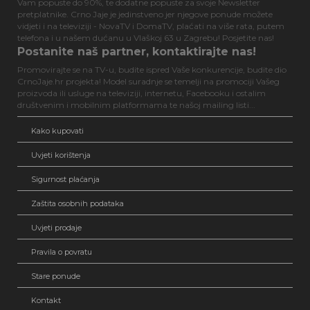
Vam popuste do 90%, te dodatne popuste za svoje Newsletter
pretplatnike. Crno Jaje je jedinstveno jer njegove ponude možete
vidjeti i na televiziji - NovaTV i DomaTV, plaćati na više rata, putem
telefona i u našem dućanu u Vlaškoj 63 u Zagrebu! Posjetite nas!
Postanite naš partner, kontaktirajte nas!
Promovirajte se na TV-u, budite ispred Vaše konkurencije, budite dio
CrnoJaje.hr projekta! Model suradnje se temelji na promociji Vašeg
proizvoda ili usluge na televiziji, internetu, Facebooku i ostalim
društvenim i mobilnim platformama te našoj mailing listi...
Kako kupovati
Uvjeti korištenja
Sigurnost plaćanja
Zaštita osobnih podataka
Uvjeti prodaje
Pravila o povratu
Stare ponude
Kontakt