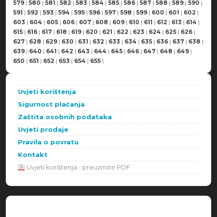
579
|
580
|
581
|
582
|
583
|
584
|
585
|
586
|
587
|
588
|
589
|
590
|
591
|
592
|
593
|
594
|
595
|
596
|
597
|
598
|
599
|
600
|
601
|
602
|
603
|
604
|
605
|
606
|
607
|
608
|
609
|
610
|
611
|
612
|
613
|
614
|
615
|
616
|
617
|
618
|
619
|
620
|
621
|
622
|
623
|
624
|
625
|
626
|
627
|
628
|
629
|
630
|
631
|
632
|
633
|
634
|
635
|
636
|
637
|
638
|
639
|
640
|
641
|
642
|
643
|
644
|
645
|
646
|
647
|
648
|
649
|
650
|
651
|
652
|
653
|
654
|
655
|
Uvjeti korištenja
Sigurnost plaćanja
Zaštita osobnih podataka
Uvjeti prodaje
Pravila o povratu
Kontakt
Uvjeti korištenja - preuzmite PDF
Načini plaćanja