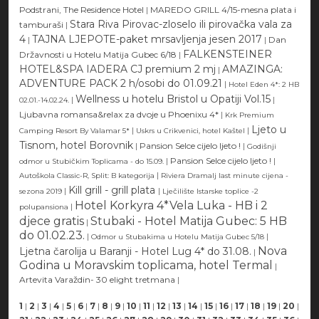
Podstrani, The Residence Hotel
|
MAREDO GRILL 4/15-mesna plata i
Stara Riva Pirovac-zloselo ili pirovačka vala za
tamburaši
|
4
TAJNA LJEPOTE-paket mrsavljenja jesen 2017
|
|
Dan
FALKENSTEINER
Državnosti u Hotelu Matija Gubec 6/18
|
HOTEL&SPA IADERA CJ premium 2 mj
AMAZINGA:
|
ADVENTURE PACK 2 h/osobi do 01.09.21
|
Hotel Eden 4*: 2 HB
Wellness u hotelu Bristol u Opatiji Vol.15
|
|
02.01.-14.02.24.
Ljubavna romansa&relax za dvoje u Phoenixu 4*
|
Krk Premium
Ljeto u
|
|
Camping Resort By Valamar 5*
Uskrs u Crikvenici, hotel Kaštel
Tisnom, hotel Borovnik
|
Pansion Selce cijelo ljeto !
|
Godišnji
|
Pansion Selce cijelo ljeto !
|
odmor u Stubičkim Toplicama - do 15.09.
|
Autoškola Classic-R, Split: B kategorija
Riviera Dramalj last minute cijena -
Kill grill - grill plata
|
|
sezona 2019
Lječilište Istarske toplice -2
Hotel Korkyra 4*Vela Luka - HB i 2
|
polupansiona
djece gratis
Stubaki - Hotel Matija Gubec: 5 HB
|
do 01.02.23.
|
|
Odmor u Stubakima u Hotelu Matija Gubec 5/18
Nova
Ljetna čarolija u Baranji - Hotel Lug 4* do 31.08.
|
Godina u Moravskim toplicama, hotel Termal
|
Artevita Varaždin- 30 elight tretmana
|
1
|
2
|
3
|
4
|
5
|
6
|
7
|
8
|
9
|
10
|
11
|
12
|
13
|
14
|
15
|
16
|
17
|
18
|
19
|
20
|