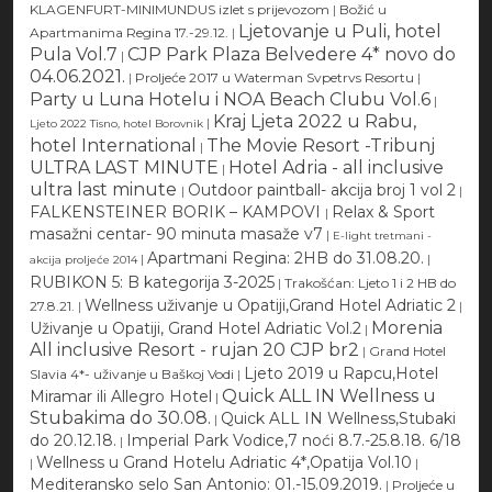
KLAGENFURT-MINIMUNDUS izlet s prijevozom
|
Božić u
Ljetovanje u Puli, hotel
Apartmanima Regina 17.-29.12.
|
Pula Vol.7
CJP Park Plaza Belvedere 4* novo do
|
04.06.2021.
|
Proljeće 2017 u Waterman Svpetrvs Resortu
|
Party u Luna Hotelu i NOA Beach Clubu Vol.6
|
Kraj Ljeta 2022 u Rabu,
|
Ljeto 2022 Tisno, hotel Borovnik
hotel International
The Movie Resort -Tribunj
|
ULTRA LAST MINUTE
Hotel Adria - all inclusive
|
ultra last minute
Outdoor paintball- akcija broj 1 vol 2
|
|
FALKENSTEINER BORIK – KAMPOVI
Relax & Sport
|
masažni centar- 90 minuta masaže v7
|
E-light tretmani -
Apartmani Regina: 2HB do 31.08.20.
|
|
akcija proljeće 2014
RUBIKON 5: B kategorija 3-2025
|
Trakošćan: Ljeto 1 i 2 HB do
Wellness uživanje u Opatiji,Grand Hotel Adriatic 2
27.8.21.
|
|
Morenia
Uživanje u Opatiji, Grand Hotel Adriatic Vol.2
|
All inclusive Resort - rujan 20 CJP br2
|
Grand Hotel
Ljeto 2019 u Rapcu,Hotel
Slavia 4*- uživanje u Baškoj Vodi
|
Quick ALL IN Wellness u
Miramar ili Allegro Hotel
|
Stubakima do 30.08.
Quick ALL IN Wellness,Stubaki
|
do 20.12.18.
Imperial Park Vodice,7 noći 8.7.-25.8.18. 6/18
|
Wellness u Grand Hotelu Adriatic 4*,Opatija Vol.10
|
|
Mediteransko selo San Antonio: 01.-15.09.2019.
|
Proljeće u