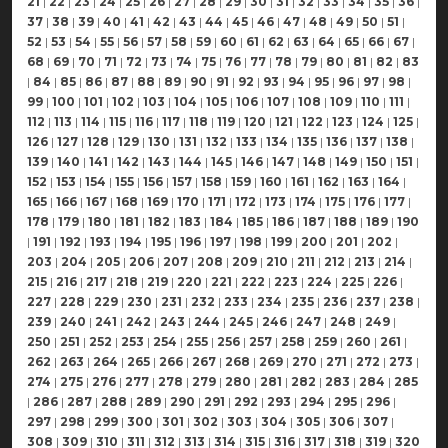
21
|
22
|
23
|
24
|
25
|
26
|
27
|
28
|
29
|
30
|
31
|
32
|
33
|
34
|
35
|
36
|
37
|
38
|
39
|
40
|
41
|
42
|
43
|
44
|
45
|
46
|
47
|
48
|
49
|
50
|
51
|
52
|
53
|
54
|
55
|
56
|
57
|
58
|
59
|
60
|
61
|
62
|
63
|
64
|
65
|
66
|
67
|
68
|
69
|
70
|
71
|
72
|
73
|
74
|
75
|
76
|
77
|
78
|
79
|
80
|
81
|
82
|
83
|
84
|
85
|
86
|
87
|
88
|
89
|
90
|
91
|
92
|
93
|
94
|
95
|
96
|
97
|
98
|
99
|
100
|
101
|
102
|
103
|
104
|
105
|
106
|
107
|
108
|
109
|
110
|
111
|
112
|
113
|
114
|
115
|
116
|
117
|
118
|
119
|
120
|
121
|
122
|
123
|
124
|
125
|
126
|
127
|
128
|
129
|
130
|
131
|
132
|
133
|
134
|
135
|
136
|
137
|
138
|
139
|
140
|
141
|
142
|
143
|
144
|
145
|
146
|
147
|
148
|
149
|
150
|
151
|
152
|
153
|
154
|
155
|
156
|
157
|
158
|
159
|
160
|
161
|
162
|
163
|
164
|
165
|
166
|
167
|
168
|
169
|
170
|
171
|
172
|
173
|
174
|
175
|
176
|
177
|
178
|
179
|
180
|
181
|
182
|
183
|
184
|
185
|
186
|
187
|
188
|
189
|
190
|
191
|
192
|
193
|
194
|
195
|
196
|
197
|
198
|
199
|
200
|
201
|
202
|
203
|
204
|
205
|
206
|
207
|
208
|
209
|
210
|
211
|
212
|
213
|
214
|
215
|
216
|
217
|
218
|
219
|
220
|
221
|
222
|
223
|
224
|
225
|
226
|
227
|
228
|
229
|
230
|
231
|
232
|
233
|
234
|
235
|
236
|
237
|
238
|
239
|
240
|
241
|
242
|
243
|
244
|
245
|
246
|
247
|
248
|
249
|
250
|
251
|
252
|
253
|
254
|
255
|
256
|
257
|
258
|
259
|
260
|
261
|
262
|
263
|
264
|
265
|
266
|
267
|
268
|
269
|
270
|
271
|
272
|
273
|
274
|
275
|
276
|
277
|
278
|
279
|
280
|
281
|
282
|
283
|
284
|
285
|
286
|
287
|
288
|
289
|
290
|
291
|
292
|
293
|
294
|
295
|
296
|
297
|
298
|
299
|
300
|
301
|
302
|
303
|
304
|
305
|
306
|
307
|
308
|
309
|
310
|
311
|
312
|
313
|
314
|
315
|
316
|
317
|
318
|
319
|
320