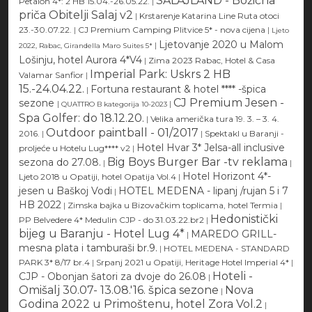
SALAJLAND - Božićna
Petalon 4*: 2 HB 15.04.-26.05.22.
|
priča Obitelji Salaj v2
|
Krstarenje Katarina Line Ruta otoci
23.-30.07.22.
|
CJ Premium Camping Plitvice 5* - nova cijena
|
Ljeto
Ljetovanje 2020 u Malom
|
2022, Rabac, Girandella Maro Suites 5*
Lošinju, hotel Aurora 4*V4
|
Zima 2023 Rabac, Hotel & Casa
Imperial Park: Uskrs 2 HB
Valamar Sanfior
|
15.-24.04.22.
Fortuna restaurant & hotel **** -špica
|
CJ Premium Jesen -
sezone
|
|
QUATTRO B kategorija 10-2023
Spa Golfer: do 18.12.20.
|
Velika američka tura 19. 3. – 3. 4.
Outdoor paintball - 01/2017
2016.
|
|
Spektakl u Baranji -
Hotel Hvar 3* Jelsa-all inclusive
proljeće u Hotelu Lug**** v2
|
Big Boys Burger Bar -tv reklama
sezona do 27.08.
|
|
Hotel Horizont 4*-
Ljeto 2018 u Opatiji, hotel Opatija Vol.4
|
jesen u Baškoj Vodi
HOTEL MEDENA - lipanj /rujan 5 i 7
|
HB 2022
|
Zimska bajka u Bizovačkim toplicama, hotel Termia
|
Hedonistički
PP Belvedere 4* Medulin CJP - do 31.03.22.br2
|
bijeg u Baranju - Hotel Lug 4*
MAREDO GRILL-
|
mesna plata i tamburaši br.9.
|
HOTEL MEDENA - STANDARD
PARK 3* 8/17 br.4
|
Srpanj 2021 u Opatiji, Heritage Hotel Imperial 4*
|
Hoteli -
CJP - Obonjan šatori za dvoje do 26.08
|
Omišalj 30.07- 13.08.'16. špica sezone
Nova
|
Godina 2022 u Primoštenu, hotel Zora Vol.2
|