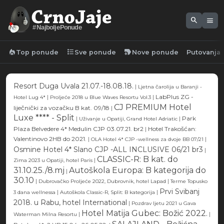
search
menu
#NajboljePonude
local_fire_department
format_list_bulleted
new_label
Top ponude
Sve ponude
Nove ponude
Putovanja
Resort Duga Uvala 21.07.-18.08.18.
|
Ljetna čarolija u Baranji -
|
|
LabPlus ZG -
Hotel Lug 4*
Proljeće 2018 u Blue Waves Resortu Vol.3
CJ PREMIUM Hotel
liječnički za vozačku B kat. 09/18
|
Luxe **** - Split
|
|
Park
Uživanje u Opatiji, Grand Hotel Adriatic
Plaza Belvedere 4* Medulin CJP 03.07.21. br2
|
Hotel Trakošćan:
Valentinovo 2HB do 2021.
|
|
OLA Hotel 4* CJP -wellness za dvoje BB 07/21
Osmine Hotel 4* Slano CJP -ALL INCLUSIVE 06/21 br3
|
CLASSIC-R: B kat. do
|
Zima 2023 u Opatiji, hotel Paris
31.10.25./8.mj
Autoškola Europa: B kategorija do
|
30.10
|
|
Dubrovačko Proljeće 2022, Dubrovnik, hotel Lapad
Terme Topusko
Prvi Svibanj
|
|
3 dana wellnessa
Autoškola Classic-R, Split: B kategorija
2018. u Rabu, hotel International
|
Pozdrav ljetu 2021 u Gava
Hotel Matija Gubec: Božić 2022.
|
|
Waterman Milna Resortu