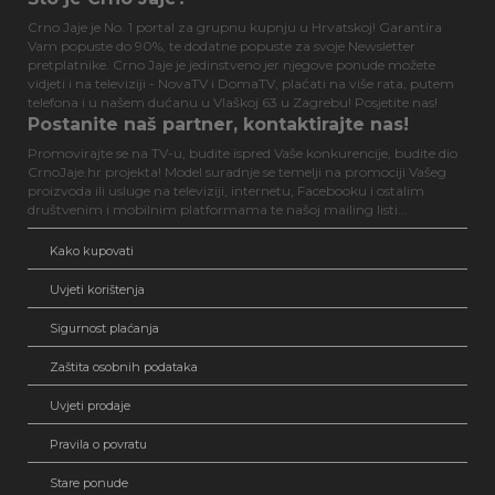
Crno Jaje je No. 1 portal za grupnu kupnju u Hrvatskoj! Garantira
Vam popuste do 90%, te dodatne popuste za svoje Newsletter
pretplatnike. Crno Jaje je jedinstveno jer njegove ponude možete
vidjeti i na televiziji - NovaTV i DomaTV, plaćati na više rata, putem
telefona i u našem dućanu u Vlaškoj 63 u Zagrebu! Posjetite nas!
Postanite naš partner, kontaktirajte nas!
Promovirajte se na TV-u, budite ispred Vaše konkurencije, budite dio
CrnoJaje.hr projekta! Model suradnje se temelji na promociji Vašeg
proizvoda ili usluge na televiziji, internetu, Facebooku i ostalim
društvenim i mobilnim platformama te našoj mailing listi...
Kako kupovati
Uvjeti korištenja
Sigurnost plaćanja
Zaštita osobnih podataka
Uvjeti prodaje
Pravila o povratu
Stare ponude