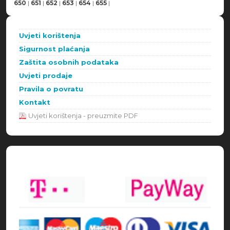
650
|
651
|
652
|
653
|
654
|
655
|
Uvjeti korištenja
Sigurnost plaćanja
Zaštita osobnih podataka
Uvjeti prodaje
Pravila o povratu
Kontakt
Uvjeti korištenja - preuzmite PDF
Načini plaćanja