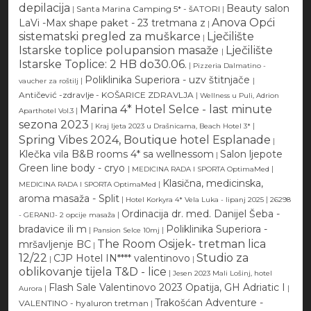
depilacija
Beauty salon
|
Santa Marina Camping 5* - šATORI
|
Anova Opći
LaVi -Max shape paket - 23 tretmana z
|
sistematski pregled za muškarce
Lječilište
|
Istarske toplice polupansion masaže
Lječilište
|
Istarske Toplice: 2 HB do30.06.
|
Pizzeria Dalmatino -
Poliklinika Superiora - uzv štitnjače
|
|
vaucher za roštilj
Antičević -zdravlje - KOŠARICE ZDRAVLJA
|
Wellness u Puli, Adrion
Marina 4* Hotel Selce - last minute
|
Aparthotel Vol.3
sezona 2023
|
|
Kraj ljeta 2023 u Drašnicama, Beach Hotel 3*
Spring Vibes 2024, Boutique hotel Esplanade
|
Klečka vila B&B rooms 4* sa wellnessom
Salon ljepote
|
Green line body - cryo
|
|
MEDICINA RADA I SPORTA OptimaMed
Klasična, medicinska,
|
MEDICINA RADA I SPORTA OptimaMed
aroma masaža - Split
|
|
Hotel Korkyra 4* Vela Luka - lipanj 2025
26298
Ordinacija dr. med. Danijel Šeba -
|
- GERANIJ- 2 opcije masaža
bradavice ili m
Poliklinika Superiora -
|
|
Pansion Selce 10mj
The Room Osijek- tretman lica
mršavljenje BC
|
12/22
Studio za
CJP Hotel IN**** valentinovo
|
|
oblikovanje tijela T&D - lice
|
Jesen 2023 Mali Lošinj, hotel
Flash Sale Valentinovo 2023 Opatija, GH Adriatic I
|
|
Aurora
Trakošćan Adventure -
VALENTINO - hyaluron tretman
|