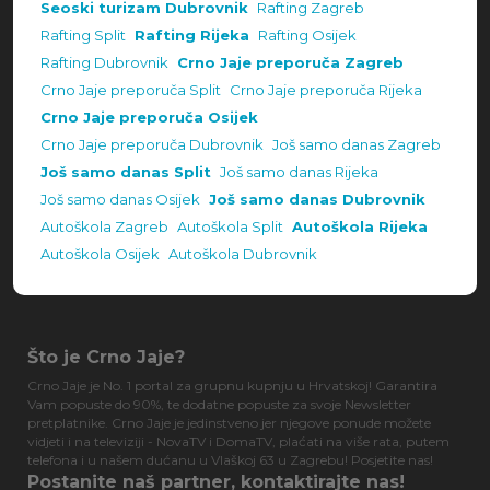
Seoski turizam Dubrovnik
Rafting Zagreb
Rafting Split
Rafting Rijeka
Rafting Osijek
Rafting Dubrovnik
Crno Jaje preporuča Zagreb
Crno Jaje preporuča Split
Crno Jaje preporuča Rijeka
Crno Jaje preporuča Osijek
Crno Jaje preporuča Dubrovnik
Još samo danas Zagreb
Još samo danas Split
Još samo danas Rijeka
Još samo danas Osijek
Još samo danas Dubrovnik
Autoškola Zagreb
Autoškola Split
Autoškola Rijeka
Autoškola Osijek
Autoškola Dubrovnik
Što je Crno Jaje?
Crno Jaje je No. 1 portal za grupnu kupnju u Hrvatskoj! Garantira
Vam popuste do 90%, te dodatne popuste za svoje Newsletter
pretplatnike. Crno Jaje je jedinstveno jer njegove ponude možete
vidjeti i na televiziji - NovaTV i DomaTV, plaćati na više rata, putem
telefona i u našem dućanu u Vlaškoj 63 u Zagrebu! Posjetite nas!
Postanite naš partner, kontaktirajte nas!