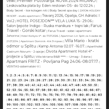
Premier Putovanja: NOVA 2024 MILANO
veliki
|
|
Leskovačka plata by Eden restoran OS- do 12.02.24.
|
Body Secret - lice kolagen niti
|
Body Secret spa day
|
ZATON HOLIDAY
Travanj 2026, Opatija, GH Adriatic I
|
RESORT - studio apartmani
Vol.2
HOTEL POSEJDON*** VELA LUKA 15.- 29.06
|
|
Farus
Salon ljepote Indigo - Ruska manikura + trajni lak
|
Travel - Gorski kotar
|
Farus Travel - sobe i apartmani
Jahorina
|
|
Hotel Korkyra 4*- do 17.07.2026.
Apartman Lin Split-za 4 osobe do
Villa Mario - kratki
|
|
21.07.2014.
Apartmani Dominik -Krk 9 mjesec
odmor u Splitu
Kamp Antonia 02.07 -16.07.
|
|
Aparthotel
Divota Apartment Hotel 4* -
Castrum Novum - 2 opcije
|
proljeće u Splitu
|
Villa Istriana B&B ****- - Umag - 3 dana
|
Apartmani FRITZ - Povljana Pag 24.06.-08.07.17.
|
VERITAS-sistematski-V
|
1
|
2
|
3
|
4
|
5
|
6
|
7
|
8
|
9
|
10
|
11
|
12
|
13
|
14
|
15
|
16
|
17
|
18
|
19
|
20
|
21
|
22
|
23
|
24
|
25
|
26
|
27
|
28
|
29
|
30
|
31
|
32
|
33
|
34
|
35
|
36
|
37
|
38
|
39
|
40
|
41
|
42
|
43
|
44
|
45
|
46
|
47
|
48
|
49
|
50
|
51
|
52
|
53
|
54
|
55
|
56
|
57
|
58
|
59
|
60
|
61
|
62
|
63
|
64
|
65
|
66
|
67
|
68
|
69
|
70
|
71
|
72
|
73
|
74
|
75
|
76
|
77
|
78
|
79
|
80
|
81
|
82
|
83
|
84
|
85
|
86
|
87
|
88
|
89
|
90
|
91
|
92
|
93
|
94
|
95
|
96
|
97
|
98
|
99
|
100
|
101
|
102
|
103
|
104
|
105
|
106
|
107
|
108
|
109
|
110
|
111
|