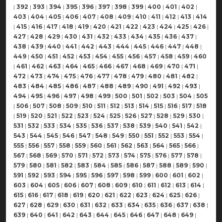
|
392
|
393
|
394
|
395
|
396
|
397
|
398
|
399
|
400
|
401
|
402
|
403
|
404
|
405
|
406
|
407
|
408
|
409
|
410
|
411
|
412
|
413
|
414
|
415
|
416
|
417
|
418
|
419
|
420
|
421
|
422
|
423
|
424
|
425
|
426
|
427
|
428
|
429
|
430
|
431
|
432
|
433
|
434
|
435
|
436
|
437
|
438
|
439
|
440
|
441
|
442
|
443
|
444
|
445
|
446
|
447
|
448
|
449
|
450
|
451
|
452
|
453
|
454
|
455
|
456
|
457
|
458
|
459
|
460
|
461
|
462
|
463
|
464
|
465
|
466
|
467
|
468
|
469
|
470
|
471
|
472
|
473
|
474
|
475
|
476
|
477
|
478
|
479
|
480
|
481
|
482
|
483
|
484
|
485
|
486
|
487
|
488
|
489
|
490
|
491
|
492
|
493
|
494
|
495
|
496
|
497
|
498
|
499
|
500
|
501
|
502
|
503
|
504
|
505
|
506
|
507
|
508
|
509
|
510
|
511
|
512
|
513
|
514
|
515
|
516
|
517
|
518
|
519
|
520
|
521
|
522
|
523
|
524
|
525
|
526
|
527
|
528
|
529
|
530
|
531
|
532
|
533
|
534
|
535
|
536
|
537
|
538
|
539
|
540
|
541
|
542
|
543
|
544
|
545
|
546
|
547
|
548
|
549
|
550
|
551
|
552
|
553
|
554
|
555
|
556
|
557
|
558
|
559
|
560
|
561
|
562
|
563
|
564
|
565
|
566
|
567
|
568
|
569
|
570
|
571
|
572
|
573
|
574
|
575
|
576
|
577
|
578
|
579
|
580
|
581
|
582
|
583
|
584
|
585
|
586
|
587
|
588
|
589
|
590
|
591
|
592
|
593
|
594
|
595
|
596
|
597
|
598
|
599
|
600
|
601
|
602
|
603
|
604
|
605
|
606
|
607
|
608
|
609
|
610
|
611
|
612
|
613
|
614
|
615
|
616
|
617
|
618
|
619
|
620
|
621
|
622
|
623
|
624
|
625
|
626
|
627
|
628
|
629
|
630
|
631
|
632
|
633
|
634
|
635
|
636
|
637
|
638
|
639
|
640
|
641
|
642
|
643
|
644
|
645
|
646
|
647
|
648
|
649
|