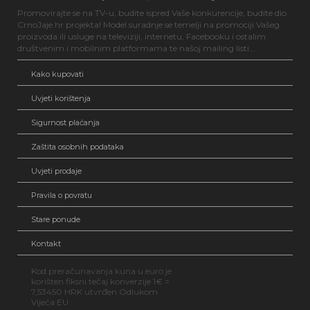
Promovirajte se na TV-u, budite ispred Vaše konkurencije, budite dio
CrnoJaje.hr projekta! Model suradnje se temelji na promociji Vašeg
proizvoda ili usluge na televiziji, internetu, Facebooku i ostalim
društvenim i mobilnim platformama te našoj mailing listi...
Kako kupovati
Uvjeti korištenja
Sigurnost plaćanja
Zaštita osobnih podataka
Uvjeti prodaje
Pravila o povratu
Stare ponude
Kontakt
Kod preračunavanja kuna u euro je
korišten fiksni tečaj konverzije 1€ =
7,53450 HRK utvrđen Odlukom
Vijeća EU