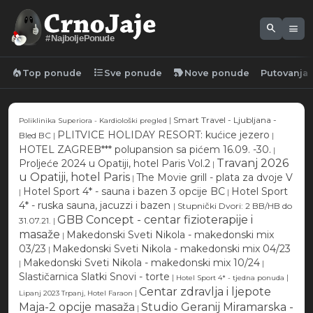
search
menu
#NajboljePonude
local_fire_department
format_list_bulleted
new_label
Top ponude
Sve ponude
Nove ponude
Putovanja
|
Smart Travel - Ljubljana -
Poliklinika Superiora - Kardiološki pregled
PLITVICE HOLIDAY RESORT: kućice jezero
Bled BC
|
|
HOTEL ZAGREB*** polupansion sa pićem 16.09. -30.
|
Travanj 2026
Proljeće 2024 u Opatiji, hotel Paris Vol.2
|
u Opatiji, hotel Paris
The Movie grill - plata za dvoje V
|
Hotel Sport 4* - sauna i bazen 3 opcije BC
Hotel Sport
|
|
4* - ruska sauna, jacuzzi i bazen
|
Stupnički Dvori: 2 BB/HB do
GBB Concept - centar fizioterapije i
31.07.21.
|
masaže
Makedonski Sveti Nikola - makedonski mix
|
03/23
Makedonski Sveti Nikola - makedonski mix 04/23
|
Makedonski Sveti Nikola - makedonski mix 10/24
|
|
Slastičarnica Slatki Snovi - torte
|
|
Hotel Sport 4* - tjedna ponuda
Centar zdravlja i ljepote
|
Lipanj 2023 Trpanj, Hotel Faraon
Maja-2 opcije masaža
Studio Geranij Miramarska -
|