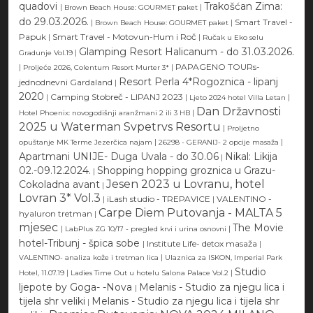
quadovi
Trakošćan Zima:
|
|
Brown Beach House: GOURMET paket
do 29.03.2026.
|
|
Smart Travel -
Brown Beach House: GOURMET paket
Papuk
|
Smart Travel - Motovun-Hum i Roč
|
Ručak u Eko selu
Glamping Resort Halicanum - do 31.03.2026.
|
Gradunje Vol.19
|
|
PAPAGENO TOURs-
Proljeće 2026, Colentum Resort Murter 3*
Resort Perla 4*Rogoznica - lipanj
jednodnevni Gardaland
|
2020
|
Camping Stobreč - LIPANJ 2023
|
|
Ljeto 2024 hotel Villa Letan
Dan Državnosti
|
Hotel Phoenix: novogodišnji aranžmani 2 ili 3 HB
2025 u Waterman Svpetrvs Resortu
|
Proljetno
|
|
opuštanje MK Terme Jezerčica najam
26298 - GERANIJ- 2 opcije masaža
Apartmani UNIJE- Duga Uvala - do 30.06
Nikal: Likija
|
02.-09.12.2024.
Shopping hopping groznica u Grazu-
|
Jesen 2023 u Lovranu, hotel
Cokoladna avant
|
Lovran 3* Vol.3
|
iLash studio - TREPAVICE
|
VALENTINO -
Carpe Diem Putovanja - MALTA 5
hyaluron tretman
|
mjesec
The Movie
|
|
LabPlus ZG 10/17 - pregled krvi i urina osnovni
hotel-Tribunj - špica sobe
|
Institute Life- detox masaža
|
|
VALENTINO- analiza kože i tretman lica
Ulaznica za ISKON, Imperial Park
Studio
|
|
Hotel, 11.07.19
Ladies Time Out u hotelu Salona Palace Vol.2
ljepote by Goga- -Nova
Melanis - Studio za njegu lica i
|
tijela shr veliki
Melanis - Studio za njegu lica i tijela shr
|