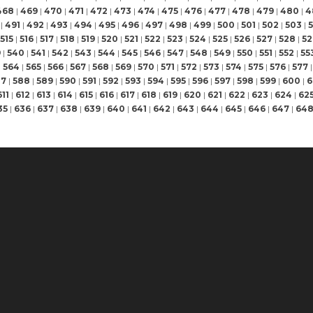
468
|
469
|
470
|
471
|
472
|
473
|
474
|
475
|
476
|
477
|
478
|
479
|
480
|
4
|
491
|
492
|
493
|
494
|
495
|
496
|
497
|
498
|
499
|
500
|
501
|
502
|
503
|
515
|
516
|
517
|
518
|
519
|
520
|
521
|
522
|
523
|
524
|
525
|
526
|
527
|
528
|
52
9
|
540
|
541
|
542
|
543
|
544
|
545
|
546
|
547
|
548
|
549
|
550
|
551
|
552
|
55
|
564
|
565
|
566
|
567
|
568
|
569
|
570
|
571
|
572
|
573
|
574
|
575
|
576
|
577
|
87
|
588
|
589
|
590
|
591
|
592
|
593
|
594
|
595
|
596
|
597
|
598
|
599
|
600
|
6
611
|
612
|
613
|
614
|
615
|
616
|
617
|
618
|
619
|
620
|
621
|
622
|
623
|
624
|
62
35
|
636
|
637
|
638
|
639
|
640
|
641
|
642
|
643
|
644
|
645
|
646
|
647
|
64