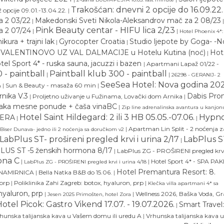
Trakošćan: dnevni 2 opcije do 16.09.22.
 opcije 09.01.-13.04.22.
|
a 2 03/22
Makedonski Sveti Nikola-Aleksandrov mač za 2 08/23
|
|
Pink Beauty centar - HIFU lica 2/23
a 2 07/24
|
|
Hotel Phoenix 4*
kura + trajni lak
Gyrocopter Croatia
Studio ljepote by Goga- -
|
|
VALENTINOVO UZ VAL DALMACIJE u Hotelu Kutina (noć)
Hot
|
tel Sport 4* - ruska sauna, jacuzzi i bazen
|
Apartmani Lapaž 01/22 -
 - paintball
Paintball klub 300 - paintball
|
|
26298 - GERANIJ- 2
SeeSea Hotel: Nova godina 202
|
Sun & Beauty - masaža 60 min
|
a
nika V.3
Dabis Pro
|
Proljetno uživanje u Fužinama, Lovački dom Arnika
|
Paka mesne ponude + čaša vinaBC
|
Zip line adrenalinska avantura u kanjon
Hotel Saint Hildegard: 2 ili 3 HB 05.05.-07.06.
Hypno
ZERA
|
|
|
Apartman Lin Split - 2 noćenja z
Biser Dunava- jedno ili 2 noćenja sa doručkom v2
LabPlus ST- prošireni pregled krvi i urina 2/17
LabPlus S
|
US ST -5 ženskih hormona 8/17
|
LabPlus ZG - PROŠIRENI pregled krvi
ona C
|
|
Hotel Sport 4* - SPA PA
LabPlus ZG - PROŠIRENI pregled krvi i urina 4/18
Hotel Premantura Resort: 8.
 NAMIRNICA
|
Bella Natka B&B do 15.06.
|
 prp
|
Poliklinika Zahi Zagreb: botox, hyaluron, prp
|
Klečka villa apartmani 4* sa
 hyaluron, prp
|
|
Wellness 2026, Baška Voda, G
Jesen 2025 Primošten, hotel Zora
otel Picok: Gastro Vikend 17.07. - 19.07.2026.
Smart Travel:
|
hunska talijanska kava u Vašem domu ili uredu A
|
Vrhunska talijanska kava u