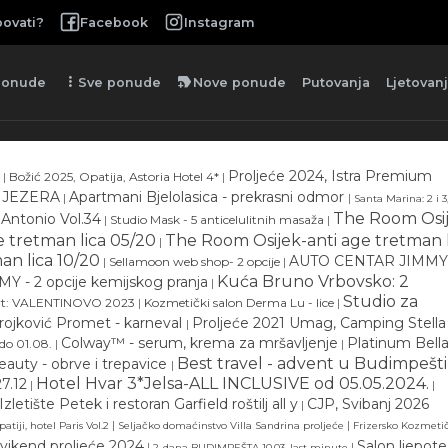
ovati?
Facebook
Instagram
more_vert
new_label
ponude
Sve ponude
Nove ponude
Putovanja
Ljetovan
Proljeće 2024, Istra Premium
|
Božić 2025, Opatija, Astoria Hotel 4*
|
 JEZERA
Apartmani Bjelolasica - prekrasni odmor
|
|
Santa Marina: 2 i 3
The Room Osi
 Antonio Vol.34
|
Studio Mask - 5 anticelulitnih masaža
|
 tretman lica 05/20
The Room Osijek-anti age tretman l
|
an lica 10/20
AUTO CENTAR JIMMY 
|
Sellamoon web shop- 2 opcije
|
Kuća Bruno Vrbovsko: 2
 - 2 opcije kemijskog pranja
|
Studio za
ort: VALENTINOVO 2023
|
Kozmetički salon Derma Lu - lice
|
rojković Promet - karneval
Proljeće 2021 Umag, Camping Stella
|
Colway™ - serum, krema za mršavljenje
Platinum Bell
 do 01.08.
|
|
Best travel - advent u Budimpešt
eauty - obrve i trepavice
|
Hotel Hvar 3*Jelsa-ALL INCLUSIVE od 05.05.2024.
7.12
|
|
Izletište Petek i restoran Garfield roštilj all y
CJP, Svibanj 2026
|
|
|
tiji, hotel Paris Vol.2
Seljačko domaćinstvo Villa Sandrina proljeće
Frizersko Kozmeti
 vikend proljeće 2024
Salon ljepote
|
|
2-dana BUDIMPEŠTA 10.03. last minute