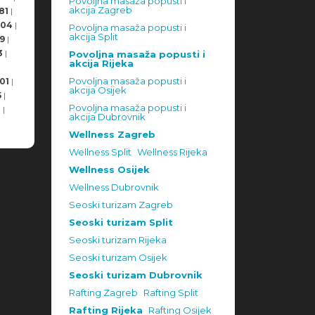
Povoljna masaža popusti i
akcija Zagreb
81
|
504
|
Povoljna masaža popusti i
akcija Split
9
|
3
|
Povoljna masaža popusti i
akcija Rijeka
Povoljna masaža popusti i
01
|
akcija Osijek
5
|
Povoljna masaža popusti i
8
|
akcija Dubrovnik
Wellness Zagreb
Wellness Split
Wellness Rijeka
Wellness Osijek
Wellness Dubrovnik
Seoski turizam Zagreb
Seoski turizam Split
Seoski turizam Rijeka
Seoski turizam Osijek
Seoski turizam Dubrovnik
Rafting Zagreb
Rafting Split
Rafting Rijeka
Rafting Osijek