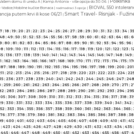
Poliklinika
 Vašem domu ili uredu A
|
Kamp Antonia - više opcija do 30.06.
|
BIOVAL 550 intoleranc
a-Vodice,Mobilne kućice Bonaca
|
|
nadmadraci 3 opcije
Smart Travel- Risnjak - Fužine
ncija putem krvi ili kose 06/21
|
17
|
18
|
19
|
20
|
21
|
22
|
23
|
24
|
25
|
26
|
27
|
28
|
29
|
30
|
31
|
32
|
33
|
34
|
3
48
|
49
|
50
|
51
|
52
|
53
|
54
|
55
|
56
|
57
|
58
|
59
|
60
|
61
|
62
|
63
|
64
|
65
|
6
9
|
80
|
81
|
82
|
83
|
84
|
85
|
86
|
87
|
88
|
89
|
90
|
91
|
92
|
93
|
94
|
95
|
96
|
08
|
109
|
110
|
111
|
112
|
113
|
114
|
115
|
116
|
117
|
118
|
119
|
120
|
121
|
122
|
123
|
1
35
|
136
|
137
|
138
|
139
|
140
|
141
|
142
|
143
|
144
|
145
|
146
|
147
|
148
|
149
|
1
|
162
|
163
|
164
|
165
|
166
|
167
|
168
|
169
|
170
|
171
|
172
|
173
|
174
|
175
|
17
187
|
188
|
189
|
190
|
191
|
192
|
193
|
194
|
195
|
196
|
197
|
198
|
199
|
200
|
201
211
|
212
|
213
|
214
|
215
|
216
|
217
|
218
|
219
|
220
|
221
|
222
|
223
|
224
|
22
35
|
236
|
237
|
238
|
239
|
240
|
241
|
242
|
243
|
244
|
245
|
246
|
247
|
24
8
|
259
|
260
|
261
|
262
|
263
|
264
|
265
|
266
|
267
|
268
|
269
|
270
|
271
|
2
82
|
283
|
284
|
285
|
286
|
287
|
288
|
289
|
290
|
291
|
292
|
293
|
294
|
295
305
|
306
|
307
|
308
|
309
|
310
|
311
|
312
|
313
|
314
|
315
|
316
|
317
|
318
|
31
29
|
330
|
331
|
332
|
333
|
334
|
335
|
336
|
337
|
338
|
339
|
340
|
341
|
342
|
52
|
353
|
354
|
355
|
356
|
357
|
358
|
359
|
360
|
361
|
362
|
363
|
364
|
365
|
76
|
377
|
378
|
379
|
380
|
381
|
382
|
383
|
384
|
385
|
386
|
387
|
388
|
38
99
|
400
|
401
|
402
|
403
|
404
|
405
|
406
|
407
|
408
|
409
|
410
|
411
|
41
|
423
|
424
|
425
|
426
|
427
|
428
|
429
|
430
|
431
|
432
|
433
|
434
|
435
|
445
|
446
|
447
|
448
|
449
|
450
|
451
|
452
|
453
|
454
|
455
|
456
|
457
|
4