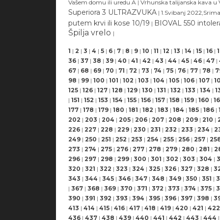
Vašem domu ili uredu A
|
Vrhunska talijanska kava u
Superiora 3 ULTRAZVUKA
|
1.Svibanj 2022,Srim
putem krvi ili kose 10/19
BIOVAL 550 intolera
|
Špilja vrelo
|
1
|
2
|
3
|
4
|
5
|
6
|
7
|
8
|
9
|
10
|
11
|
12
|
13
|
14
|
15
|
16
|
36
|
37
|
38
|
39
|
40
|
41
|
42
|
43
|
44
|
45
|
46
|
47
|
67
|
68
|
69
|
70
|
71
|
72
|
73
|
74
|
75
|
76
|
77
|
78
|
7
98
|
99
|
100
|
101
|
102
|
103
|
104
|
105
|
106
|
107
|
1
125
|
126
|
127
|
128
|
129
|
130
|
131
|
132
|
133
|
134
|
1
|
151
|
152
|
153
|
154
|
155
|
156
|
157
|
158
|
159
|
160
|
16
177
|
178
|
179
|
180
|
181
|
182
|
183
|
184
|
185
|
186
|
202
|
203
|
204
|
205
|
206
|
207
|
208
|
209
|
210
|
226
|
227
|
228
|
229
|
230
|
231
|
232
|
233
|
234
|
2
249
|
250
|
251
|
252
|
253
|
254
|
255
|
256
|
257
|
25
273
|
274
|
275
|
276
|
277
|
278
|
279
|
280
|
281
|
2
296
|
297
|
298
|
299
|
300
|
301
|
302
|
303
|
304
|
320
|
321
|
322
|
323
|
324
|
325
|
326
|
327
|
328
|
3
343
|
344
|
345
|
346
|
347
|
348
|
349
|
350
|
351
|
3
|
367
|
368
|
369
|
370
|
371
|
372
|
373
|
374
|
375
|
3
390
|
391
|
392
|
393
|
394
|
395
|
396
|
397
|
398
|
3
413
|
414
|
415
|
416
|
417
|
418
|
419
|
420
|
421
|
422
436
|
437
|
438
|
439
|
440
|
441
|
442
|
443
|
444
|