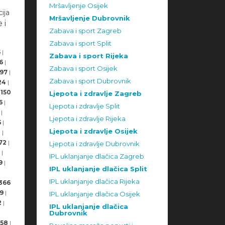
Mršavljenje Osijek
ija
Mršavljenje Dubrovnik
 i
Zabava i sport Zagreb
Zabava i sport Split
5
|
Zabava i sport Rijeka
6
|
Zabava i sport Osijek
97
|
Zabava i sport Dubrovnik
24
|
150
Ljepota i zdravlje Zagreb
6
|
Ljepota i zdravlje Split
|
Ljepota i zdravlje Rijeka
5
|
Ljepota i zdravlje Osijek
8
|
72
|
Ljepota i zdravlje Dubrovnik
|
IPL uklanjanje dlačica Zagreb
9
|
IPL uklanjanje dlačica Split
IPL uklanjanje dlačica Rijeka
366
9
|
IPL uklanjanje dlačica Osijek
2
|
IPL uklanjanje dlačica
Dubrovnik
58
|