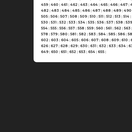
459
|
460
|
461
|
462
|
463
|
464
|
465
|
466
|
467
|
482
|
483
|
484
|
485
|
486
|
487
|
488
|
489
|
490
505
|
506
|
507
|
508
|
509
|
510
|
511
|
512
|
513
|
514
|
530
|
531
|
532
|
533
|
534
|
535
|
536
|
537
|
538
|
53
554
|
555
|
556
|
557
|
558
|
559
|
560
|
561
|
562
|
563
578
|
579
|
580
|
581
|
582
|
583
|
584
|
585
|
586
|
5
602
|
603
|
604
|
605
|
606
|
607
|
608
|
609
|
610
|
626
|
627
|
628
|
629
|
630
|
631
|
632
|
633
|
634
|
6
649
|
650
|
651
|
652
|
653
|
654
|
655
|