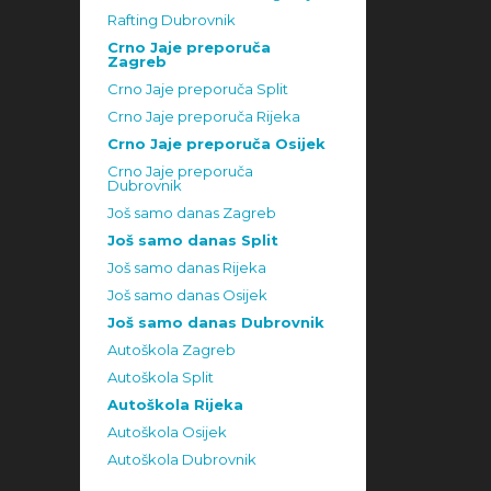
Rafting Dubrovnik
Crno Jaje preporuča
Zagreb
Crno Jaje preporuča Split
Crno Jaje preporuča Rijeka
Crno Jaje preporuča Osijek
Crno Jaje preporuča
Dubrovnik
Još samo danas Zagreb
Još samo danas Split
Još samo danas Rijeka
Još samo danas Osijek
Još samo danas Dubrovnik
Autoškola Zagreb
Autoškola Split
Autoškola Rijeka
Autoškola Osijek
Autoškola Dubrovnik