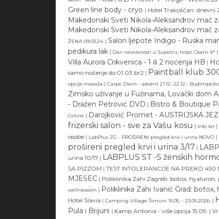
Green line body - cryo
|
Hotel Trakošćan: dnevni 2
Makedonski Sveti Nikola-Aleksandrov mač z
Makedonski Sveti Nikola-Aleksandrov mač z
Salon ljepote Indigo - Ruska mani
|
ŽENA 09.03.24.
pedikura lak
|
|
Dan neovisnosti u Supetru, hotel Osam 4*
Villa Aurora Crikvenica - 1 ili 2 noćenja HB
Ho
|
Paintball klub 300
samo noćenje do 01.03.br2
|
|
opcije masaža
Carpe Diem - advent 21.12.-22.12.- Budimpešt
Zimsko uživanje u Fužinama, Lovački dom Ar
- Dražen Petrović DVD
Bistro & Boutique 
|
Darojković Promet - AUSTRIJSKA JE
|
Cetine
frizerski salon - sve za Vašu kosu
|
|
Info let
osobe
|
|
LabPlus ZG - PROŠIRENI pregled krvi i urina NOVO
prošireni pregled krvi i urina 3/17
LABPL
|
LABPLUS ST -5 ženskih horm
urina 10/17
|
SA PIZZOM
|
TEST INTOLERANCIJE NA PREKO 450
MJESEC
|
Poliklinika Zahi Zagreb: botox, hyaluron,
Poliklinika Zahi Ivanić Grad: botox,
|
wellnessom
H
Hotel Slavia
|
|
Camping Village Šimuni 15.05. – 23.05.2026.
Pula i Brijuni
|
Kamp Antonia - više opcija 15.09.
|
Vr