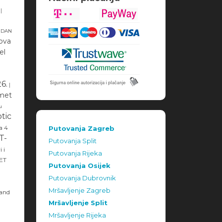
|
: DAN
Nova
el
6.
|
met
u
tic
a 4
Putovanja Zagreb
T-
Putovanja Split
 i
Putovanja Rijeka
KET
Putovanja Osijek
Putovanja Dubrovnik
Mršavljenje Zagreb
rand
Mršavljenje Split
Mršavljenje Rijeka