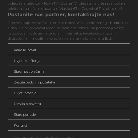
vidjeti i na televiziji - NovaTV i DomaTV, plaćati na više rata, putem
telefona i u našem dućanu u Vlaškoj 63 u Zagrebu! Posjetite nas!
Postanite naš partner, kontaktirajte nas!
Promovirajte se na TV-u, budite ispred Vaše konkurencije, budite dio
CrnoJaje.hr projekta! Model suradnje se temelji na promociji Vašeg
proizvoda ili usluge na televiziji, internetu, Facebooku i ostalim
društvenim i mobilnim platformama te našoj mailing listi...
Kako kupovati
Uvjeti korištenja
Sigurnost plaćanja
Zaštita osobnih podataka
Uvjeti prodaje
Pravila o povratu
Stare ponude
Kontakt
Kod preračunavanja kuna u euro je