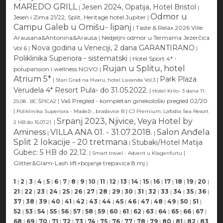
MAREDO GRILL
Jesen 2024, Opatija, Hotel Bristol
|
|
Odmor u
Jesen i Zima 21/22, Split, Heritage hotel Jupiter
|
Campu Galeb u Omišu- lipanj
|
Taste & Relax 2026 Ville
Arausana&Antonina&Arausa
|
Nedjeljni odmor u Termama Jezerčica
Nova godina u Veneciji, 2 dana GARANTIRANO
Vol.6
|
|
Poliklinika Superiora - sistematski
|
Hotel Sport 4* -
Rujan u Splitu, hotel
polupansion i wellness NOVO
|
Atrium 5*
Park Plaza
|
|
Stari Grad na Hvaru, hotel Lavanda Vol.3
Verudela 4* Resort Pula- do 31.05.2022.
|
Hotel Krilo- 3 dana 11-
|
Vaš Pregled - kompletan ginekološki pregled 02/20
25.08 . BC ŠPICA2
|
|
Poliklinika Superiora - Madeži , bradavice B
CJ Premium: Lafodia Sea Resort
Srpanj 2023, Njivice, Veya Hotel by
|
2 HB do 15.07.21.
Aminess
VILLA ANA 01. - 31.07.2018.
Salon Anđela
|
|
Split 2 lokacije - 20 tretmana
Stubaki/Hotel Matija
|
Gubec: 5 HB do 22.12.
|
|
Smart travel - Advent u Klagenfurtu
Glitter&Glam-Lash lift+bojanje trepavica 8.mj
|
1
|
2
|
3
|
4
|
5
|
6
|
7
|
8
|
9
|
10
|
11
|
12
|
13
|
14
|
15
|
16
|
17
|
18
|
19
|
20
|
21
|
22
|
23
|
24
|
25
|
26
|
27
|
28
|
29
|
30
|
31
|
32
|
33
|
34
|
35
|
36
|
37
|
38
|
39
|
40
|
41
|
42
|
43
|
44
|
45
|
46
|
47
|
48
|
49
|
50
|
51
|
52
|
53
|
54
|
55
|
56
|
57
|
58
|
59
|
60
|
61
|
62
|
63
|
64
|
65
|
66
|
67
|
68
|
69
|
70
|
71
|
72
|
73
|
74
|
75
|
76
|
77
|
78
|
79
|
80
|
81
|
82
|
83