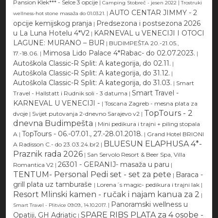
Pansion Klek*** - Selce 3 opcije
|
|
Camping Stobreč - jesen 2022
Trostruki
AUTO CENTAR JIMMY - 2
|
wellness-hot stone masaža do 01.03.21.
opcije kemijskog pranja
Predsezona i postsezona 2026
|
u La Luna Hotelu 4*V2
KARNEVAL u VENECIJI I OTOCI
|
LAGUNE: MURANO – BUR
|
BUDIMPEŠTA 20.-21.05.,
Mimosa Lido Palace 4*Rabac- do 02.07.2023.
17.-18.06.
|
|
Autoškola Classic-R Split: A kategorija, do 02.11.
|
Autoškola Classic-R Split: A kategorija, do 31.12.
|
Autoškola Classic-R Split: A kategorija, do 31.03.
|
Smart
Smart Travel -
Travel - Hallstatt i Rudnik soli - 3 datuma
|
KARNEVAL U VENECIJI -
|
Toscana Zagreb - mesna plata za
TopTours - 2
dvoje
|
Svijet putovanja 2-dnevno Sarajevo v2
|
dnevna Budimpešta
|
Mini pedikura i trajni + piling stopala
TopTours - 06.-07.01., 27.-28.01.2018.
A
|
|
Grand Hotel BRIONI
BLUESUN ELAPHUSA 4*-
A Radisson C.- do 23.03.24.br2
|
Praznik rada 2026
|
San Servolo Resort & Beer Spa, Villa
26301 - GERANIJ- masaža u paru
Romantica V2
|
|
TENTUM- Personal Pedi set - set za pete
Baraca -
|
grill plata uz tamburaše
|
Lorena´s magic- pedikura i trajni lak
|
Resort Mlinski kamen - ručak i najam kanua za 2
|
Panoramski wellness u
|
Smart Travel - Plitvice 09.09., 14.10.2017.
SPARE RIBS PLATA za 4 osobe -
Opatiji, GH Adriatic
|