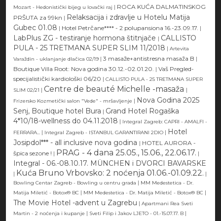
|
ROCA KUĆA DALMATINSKOG
Mozart - Hedonistički bijeg u lovački raj
Relaksacija i zdravlje u Hotelu Matija
PRŠUTA za 99kn
|
Gubec 01.08
|
Hotel Petrčane**** - 2 polupansiona 16.-23.09.17.
|
LabPlus ZG - testiranje hormona štitnjače
CALLISTO
|
PULA - 25 TRETMANA SUPER SLIM 11/2018
|
Artevita
|
3 masaže+antistresna masaža B
|
Varaždin - uklanjanje dlačica 02/19
Boutique Villa Root: Nova godina 30.12.-02.01.20.
|
Vaš Pregled-
specijalistički kardiološki 06/20
|
CALLISTO PULA - 25 TRETMANA SUPER
Centre de beauté Michelle -masaža
|
|
SLIM 02/21
Nova Godina 2025
|
Frizersko Kozmetički salon "Vede" - mršavljenje
Senj, Boutique hotel Bura
Grand Hotel Rogaška
|
4*10/18-wellness do 04.11.2018
|
Integral Zagreb: CAPRI - AMALFI -
Hotel
|
|
FERRARA...
Integral Zagreb - ISTANBUL GARANTIRANI 2DIO
Josipdol*** - all inclusive nova godina
|
HOTEL AURORA -
PRAG - 4 dana 25.05., 15.06., 22.06.17.
špica sezone !
|
|
Integral - 06.-08.10.17. MÜNCHEN i DVORCI BAVARSKE
Kuća Bruno Vrbovsko: 2 noćenja 01.06.-01.09.22.
|
|
|
Bowling Centar Zagreb - Bowling u centru grada
MM Medestetica - Dr.
|
|
Matija Miletić - Botox® BC
MM Medestetica - Dr. Matija Miletić - Botox® BC
The Movie Hotel -advent u Zagrebu
|
Apartmani Rea Sveti
|
|
Martin - 2 noćenja i kupanje
Sveti Filip i Jakov LJETO - 01.-15.07.17. B