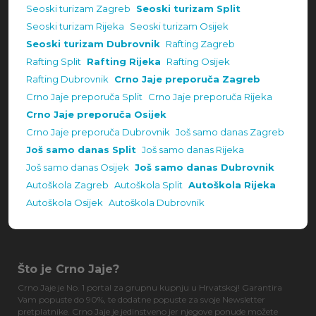
Seoski turizam Zagreb
Seoski turizam Split
Seoski turizam Rijeka
Seoski turizam Osijek
Seoski turizam Dubrovnik
Rafting Zagreb
Rafting Split
Rafting Rijeka
Rafting Osijek
Rafting Dubrovnik
Crno Jaje preporuča Zagreb
Crno Jaje preporuča Split
Crno Jaje preporuča Rijeka
Crno Jaje preporuča Osijek
Crno Jaje preporuča Dubrovnik
Još samo danas Zagreb
Još samo danas Split
Još samo danas Rijeka
Još samo danas Osijek
Još samo danas Dubrovnik
Autoškola Zagreb
Autoškola Split
Autoškola Rijeka
Autoškola Osijek
Autoškola Dubrovnik
Što je Crno Jaje?
Crno Jaje je No. 1 portal za grupnu kupnju u Hrvatskoj! Garantira
Vam popuste do 90%, te dodatne popuste za svoje Newsletter
pretplatnike. Crno Jaje je jedinstveno jer njegove ponude možete