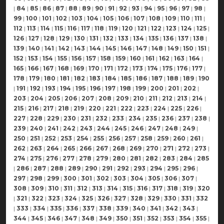
|
84
|
85
|
86
|
87
|
88
|
89
|
90
|
91
|
92
|
93
|
94
|
95
|
96
|
97
|
98
|
99
|
100
|
101
|
102
|
103
|
104
|
105
|
106
|
107
|
108
|
109
|
110
|
111
|
112
|
113
|
114
|
115
|
116
|
117
|
118
|
119
|
120
|
121
|
122
|
123
|
124
|
125
|
126
|
127
|
128
|
129
|
130
|
131
|
132
|
133
|
134
|
135
|
136
|
137
|
138
|
139
|
140
|
141
|
142
|
143
|
144
|
145
|
146
|
147
|
148
|
149
|
150
|
151
|
152
|
153
|
154
|
155
|
156
|
157
|
158
|
159
|
160
|
161
|
162
|
163
|
164
|
165
|
166
|
167
|
168
|
169
|
170
|
171
|
172
|
173
|
174
|
175
|
176
|
177
|
178
|
179
|
180
|
181
|
182
|
183
|
184
|
185
|
186
|
187
|
188
|
189
|
190
|
191
|
192
|
193
|
194
|
195
|
196
|
197
|
198
|
199
|
200
|
201
|
202
|
203
|
204
|
205
|
206
|
207
|
208
|
209
|
210
|
211
|
212
|
213
|
214
|
215
|
216
|
217
|
218
|
219
|
220
|
221
|
222
|
223
|
224
|
225
|
226
|
227
|
228
|
229
|
230
|
231
|
232
|
233
|
234
|
235
|
236
|
237
|
238
|
239
|
240
|
241
|
242
|
243
|
244
|
245
|
246
|
247
|
248
|
249
|
250
|
251
|
252
|
253
|
254
|
255
|
256
|
257
|
258
|
259
|
260
|
261
|
262
|
263
|
264
|
265
|
266
|
267
|
268
|
269
|
270
|
271
|
272
|
273
|
274
|
275
|
276
|
277
|
278
|
279
|
280
|
281
|
282
|
283
|
284
|
285
|
286
|
287
|
288
|
289
|
290
|
291
|
292
|
293
|
294
|
295
|
296
|
297
|
298
|
299
|
300
|
301
|
302
|
303
|
304
|
305
|
306
|
307
|
308
|
309
|
310
|
311
|
312
|
313
|
314
|
315
|
316
|
317
|
318
|
319
|
320
|
321
|
322
|
323
|
324
|
325
|
326
|
327
|
328
|
329
|
330
|
331
|
332
|
333
|
334
|
335
|
336
|
337
|
338
|
339
|
340
|
341
|
342
|
343
|
344
|
345
|
346
|
347
|
348
|
349
|
350
|
351
|
352
|
353
|
354
|
355
|