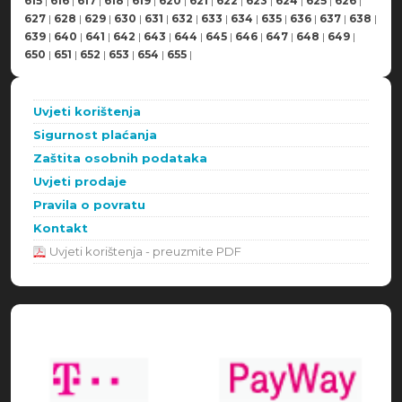
615
|
616
|
617
|
618
|
619
|
620
|
621
|
622
|
623
|
624
|
625
|
626
|
627
|
628
|
629
|
630
|
631
|
632
|
633
|
634
|
635
|
636
|
637
|
638
|
639
|
640
|
641
|
642
|
643
|
644
|
645
|
646
|
647
|
648
|
649
|
650
|
651
|
652
|
653
|
654
|
655
|
Uvjeti korištenja
Sigurnost plaćanja
Zaštita osobnih podataka
Uvjeti prodaje
Pravila o povratu
Kontakt
Uvjeti korištenja - preuzmite PDF
Načini plaćanja