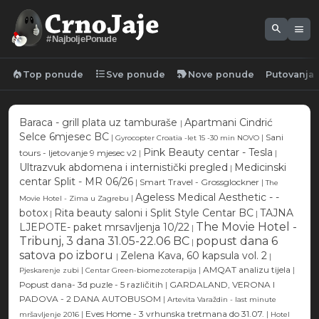
search
menu
#NajboljePonude
local_fire_department
format_list_bulleted
new_label
Top ponude
Sve ponude
Nove ponude
Putovanja
Baraca - grill plata uz tamburaše
Apartmani Cindrić
|
Selce 6mjesec BC
|
|
Sani
Gyrocopter Croatia -let 15 -30 min NOVO
Pink Beauty centar - Tesla
tours - ljetovanje 9 mjesec v2
|
|
Ultrazvuk abdomena i internistički pregled
Medicinski
|
centar Split - MR 06/26
|
Smart Travel - Grossglockner
|
The
Ageless Medical Aesthetic - -
|
Movie Hotel - Zima u Zagrebu
botox
Rita beauty saloni i Split Style Centar BC
TAJNA
|
|
The Movie Hotel -
LJEPOTE- paket mrsavljenja 10/22
|
Tribunj, 3 dana 31.05-22.06 BC
popust dana 6
|
satova po izboru
Zelena Kava, 60 kapsula vol. 2
|
|
|
|
AMQAT analizu tijela
|
Pjeskarenje zubi
Centar Green-biomezoterapija
Popust dana- 3d puzle - 5 različitih
|
GARDALAND, VERONA I
PADOVA - 2 DANA AUTOBUSOM
|
Artevita Varaždin - last minute
|
Eves Home - 3 vrhunska tretmana do 31.07.
|
mršavljenje 2016
Hotel